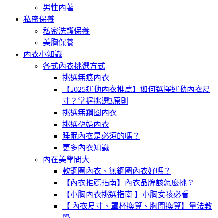
男性內著
私密保養
私密洗護保養
美胸保養
內衣小知識
各式內衣挑選方式
挑選無痕內衣
【2025運動內衣推薦】如何選擇運動內衣尺
寸？掌握挑選3原則
挑選無鋼圈內衣
挑選孕婦內衣
睡眠內衣是必須的嗎？
更多內衣知識
內在美學問大
軟鋼圈內衣、無鋼圈內衣好嗎？
【內衣推薦指南】內衣品牌該怎麼挑？
【小胸內衣挑選指南 】小胸女孩必看
【 內衣尺寸、罩杯換算、胸圍換算】量法教
學