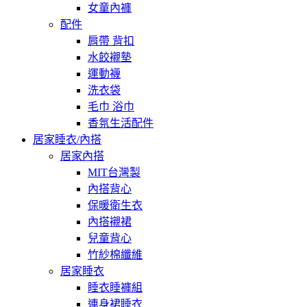
女童內褲
配件
肩帶 背扣
水餃襯墊
運動襪
洗衣袋
毛巾 浴巾
香氛生活配件
居家睡衣/內搭
居家內搭
MIT台灣製
內搭背心
保暖衛生衣
內搭襯裙
兒童背心
竹紗棉纖維
居家睡衣
睡衣睡褲組
連身裙睡衣