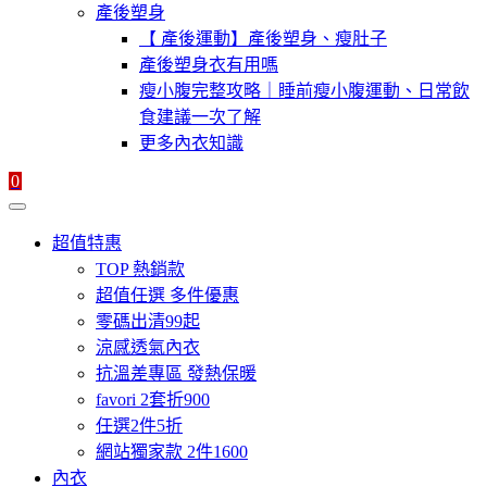
產後塑身
【 產後運動】產後塑身、瘦肚子
產後塑身衣有用嗎
瘦小腹完整攻略｜睡前瘦小腹運動、日常飲
食建議一次了解
更多內衣知識
0
超值特惠
TOP 熱銷款
超值任選 多件優惠
零碼出清99起
涼感透氣內衣
抗溫差專區 發熱保暖
favori 2套折900
任選2件5折
網站獨家款 2件1600
內衣