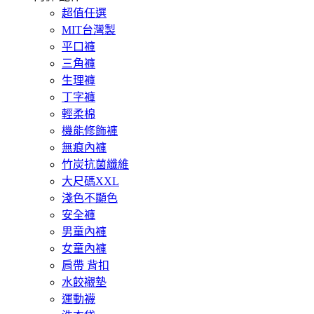
超值任選
MIT台灣製
平口褲
三角褲
生理褲
丁字褲
輕柔棉
機能修飾褲
無痕內褲
竹炭抗菌纖維
大尺碼XXL
淺色不顯色
安全褲
男童內褲
女童內褲
肩帶 背扣
水餃襯墊
運動襪