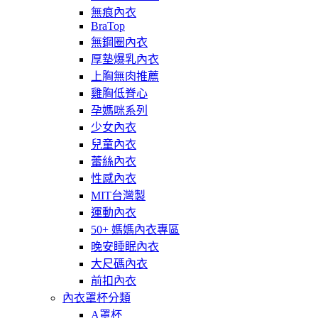
無痕內衣
BraTop
無鋼圈內衣
厚墊爆乳內衣
上胸無肉推薦
雞胸低脊心
孕媽咪系列
少女內衣
兒童內衣
蕾絲內衣
性感內衣
MIT台灣製
運動內衣
50+ 媽媽內衣專區
晚安睡眠內衣
大尺碼內衣
前扣內衣
內衣罩杯分類
A罩杯