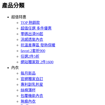
產品分類
超值特惠
TOP 熱銷款
超值任選 多件優惠
零碼出清99起
涼感透氣內衣
抗溫差專區 發熱保暖
favori 2套折900
任選2件5折
網站獨家款 2件1600
內衣
每月新品
官網獨家自訂
專利副乳剋星
絲棉薄杯
包覆機能內衣
無痕內衣