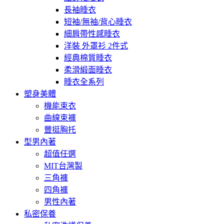
長袖睡衣
短袖/無袖/背心睡衣
細肩帶性感睡衣
洋裝 外罩衫 2件式
經典棉質睡衣
柔滑緞面睡衣
睡衣全系列
塑身美體
機能束衣
曲線束褲
豐挺胸托
型男內著
超值任選
MIT台灣製
三角褲
四角褲
男性內著
私密保養