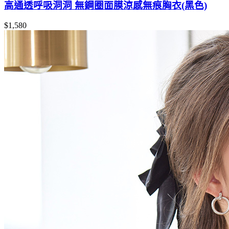
高通透呼吸洞洞 無鋼圈面膜涼感無痕胸衣(黑色)
$1,580