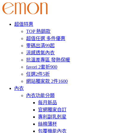
超值特惠
TOP 熱銷款
超值任選 多件優惠
零碼出清99起
涼感透氣內衣
抗溫差專區 發熱保暖
favori 2套折900
任選2件5折
網站獨家款 2件1600
內衣
內衣功能分類
每月新品
官網獨家自訂
專利副乳剋星
絲棉薄杯
包覆機能內衣