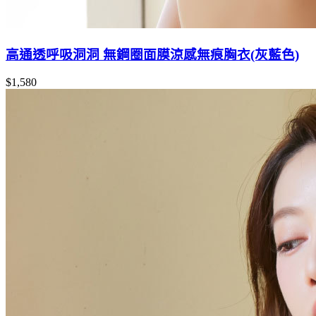
高通透呼吸洞洞 無鋼圈面膜涼感無痕胸衣(灰藍色)
$1,580