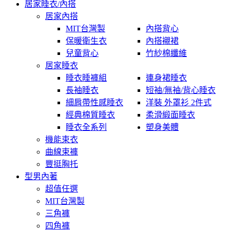
居家睡衣/內搭
居家內搭
MIT台灣製
內搭背心
保暖衛生衣
內搭襯裙
兒童背心
竹紗棉纖維
居家睡衣
睡衣睡褲組
連身裙睡衣
長袖睡衣
短袖/無袖/背心睡衣
細肩帶性感睡衣
洋裝 外罩衫 2件式
經典棉質睡衣
柔滑緞面睡衣
睡衣全系列
塑身美體
機能束衣
曲線束褲
豐挺胸托
型男內著
超值任選
MIT台灣製
三角褲
四角褲