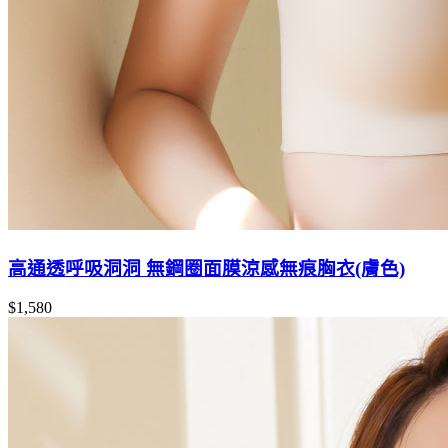
高通透呼吸洞洞 無鋼圈面膜涼感無痕胸衣(膚色)
$1,580