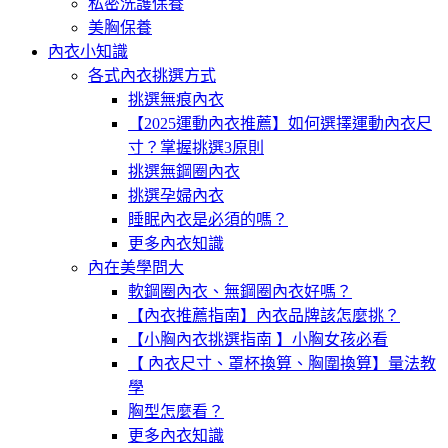
私密洗護保養
美胸保養
內衣小知識
各式內衣挑選方式
挑選無痕內衣
【2025運動內衣推薦】如何選擇運動內衣尺
寸？掌握挑選3原則
挑選無鋼圈內衣
挑選孕婦內衣
睡眠內衣是必須的嗎？
更多內衣知識
內在美學問大
軟鋼圈內衣、無鋼圈內衣好嗎？
【內衣推薦指南】內衣品牌該怎麼挑？
【小胸內衣挑選指南 】小胸女孩必看
【 內衣尺寸、罩杯換算、胸圍換算】量法教
學
胸型怎麼看？
更多內衣知識