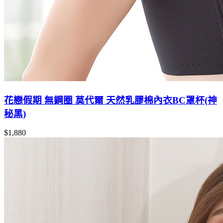
花戀假期 無鋼圈 莫代爾 天然乳膠棉內衣BC罩杯(神
秘黑)
$1,880