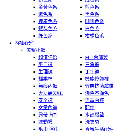
金黃色系
藍色系
紫色系
黑色系
裸膚色系
咖啡色系
銀灰色系
白色系
綠色系
柑橘色系
內褲/配件
美臀小褲
超值任選
MIT台灣製
平口褲
三角褲
生理褲
丁字褲
輕柔棉
機能修飾褲
無痕內褲
竹炭抗菌纖維
大尺碼XXL
淺色不顯色
安全褲
男童內褲
女童內褲
配件
肩帶 背扣
水餃襯墊
運動襪
洗衣袋
毛巾 浴巾
香氛生活配件