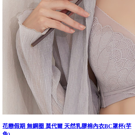
花戀假期 無鋼圈 莫代爾 天然乳膠棉內衣BC罩杯(芋
色)