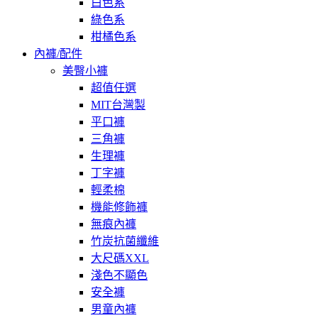
白色系
綠色系
柑橘色系
內褲/配件
美臀小褲
超值任選
MIT台灣製
平口褲
三角褲
生理褲
丁字褲
輕柔棉
機能修飾褲
無痕內褲
竹炭抗菌纖維
大尺碼XXL
淺色不顯色
安全褲
男童內褲