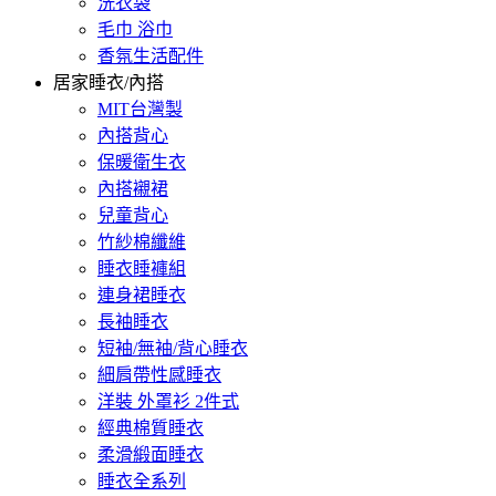
洗衣袋
毛巾 浴巾
香氛生活配件
居家睡衣/內搭
MIT台灣製
內搭背心
保暖衛生衣
內搭襯裙
兒童背心
竹紗棉纖維
睡衣睡褲組
連身裙睡衣
長袖睡衣
短袖/無袖/背心睡衣
細肩帶性感睡衣
洋裝 外罩衫 2件式
經典棉質睡衣
柔滑緞面睡衣
睡衣全系列