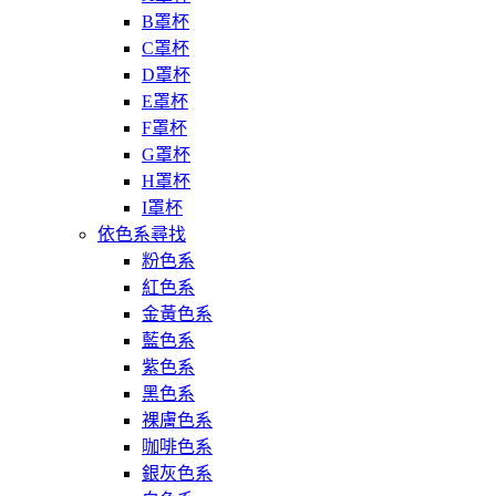
B罩杯
C罩杯
D罩杯
E罩杯
F罩杯
G罩杯
H罩杯
I罩杯
依色系尋找
粉色系
紅色系
金黃色系
藍色系
紫色系
黑色系
裸膚色系
咖啡色系
銀灰色系