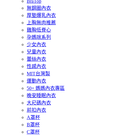
BraTop
無鋼圈內衣
厚墊爆乳內衣
上胸無肉推薦
雞胸低脊心
孕媽咪系列
少女內衣
兒童內衣
蕾絲內衣
性感內衣
MIT台灣製
運動內衣
50+ 媽媽內衣專區
晚安睡眠內衣
大尺碼內衣
前扣內衣
A罩杯
B罩杯
C罩杯