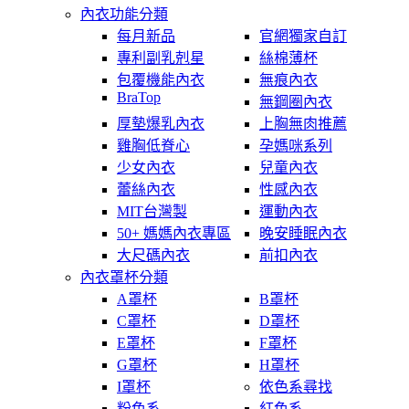
內衣功能分類
每月新品
官網獨家自訂
專利副乳剋星
絲棉薄杯
包覆機能內衣
無痕內衣
BraTop
無鋼圈內衣
厚墊爆乳內衣
上胸無肉推薦
雞胸低脊心
孕媽咪系列
少女內衣
兒童內衣
蕾絲內衣
性感內衣
MIT台灣製
運動內衣
50+ 媽媽內衣專區
晚安睡眠內衣
大尺碼內衣
前扣內衣
內衣罩杯分類
A罩杯
B罩杯
C罩杯
D罩杯
E罩杯
F罩杯
G罩杯
H罩杯
I罩杯
依色系尋找
粉色系
紅色系