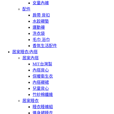
女童內褲
配件
肩帶 背扣
水餃襯墊
運動襪
洗衣袋
毛巾 浴巾
香氛生活配件
居家睡衣/內搭
居家內搭
MIT台灣製
內搭背心
保暖衛生衣
內搭襯裙
兒童背心
竹紗棉纖維
居家睡衣
睡衣睡褲組
連身裙睡衣