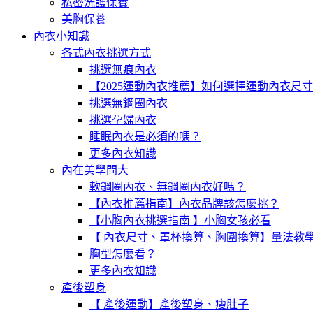
私密洗護保養
美胸保養
內衣小知識
各式內衣挑選方式
挑選無痕內衣
【2025運動內衣推薦】如何選擇運動內衣尺
挑選無鋼圈內衣
挑選孕婦內衣
睡眠內衣是必須的嗎？
更多內衣知識
內在美學問大
軟鋼圈內衣、無鋼圈內衣好嗎？
【內衣推薦指南】內衣品牌該怎麼挑？
【小胸內衣挑選指南 】小胸女孩必看
【 內衣尺寸、罩杯換算、胸圍換算】量法教
胸型怎麼看？
更多內衣知識
產後塑身
【 產後運動】產後塑身、瘦肚子