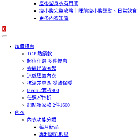
產後塑身衣有用嗎
瘦小腹完整攻略｜睡前瘦小腹運動、日常飲食
更多內衣知識
0
超值特惠
TOP 熱銷款
超值任選 多件優惠
零碼出清99起
涼感透氣內衣
抗溫差專區 發熱保暖
favori 2套折900
任選2件5折
網站獨家款 2件1600
內衣
內衣功能分類
每月新品
專利副乳剋星