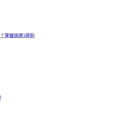
寸？掌握挑選3原則
學