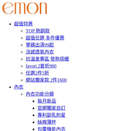
超值特惠
TOP 熱銷款
超值任選 多件優惠
零碼出清99起
涼感透氣內衣
抗溫差專區 發熱保暖
favori 2套折900
任選2件5折
網站獨家款 2件1600
內衣
內衣功能分類
每月新品
官網獨家自訂
專利副乳剋星
絲棉薄杯
包覆機能內衣