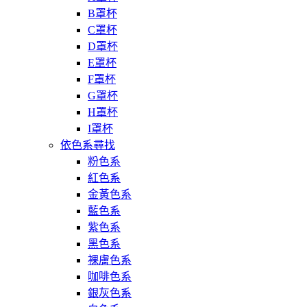
B罩杯
C罩杯
D罩杯
E罩杯
F罩杯
G罩杯
H罩杯
I罩杯
依色系尋找
粉色系
紅色系
金黃色系
藍色系
紫色系
黑色系
裸膚色系
咖啡色系
銀灰色系