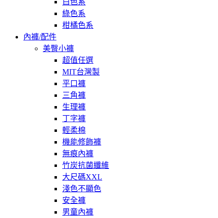
白色系
綠色系
柑橘色系
內褲/配件
美臀小褲
超值任選
MIT台灣製
平口褲
三角褲
生理褲
丁字褲
輕柔棉
機能修飾褲
無痕內褲
竹炭抗菌纖維
大尺碼XXL
淺色不顯色
安全褲
男童內褲