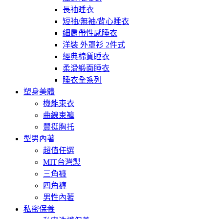
長袖睡衣
短袖/無袖/背心睡衣
細肩帶性感睡衣
洋裝 外罩衫 2件式
經典棉質睡衣
柔滑緞面睡衣
睡衣全系列
塑身美體
機能束衣
曲線束褲
豐挺胸托
型男內著
超值任選
MIT台灣製
三角褲
四角褲
男性內著
私密保養