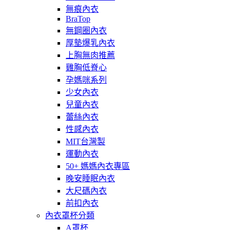
無痕內衣
BraTop
無鋼圈內衣
厚墊爆乳內衣
上胸無肉推薦
雞胸低脊心
孕媽咪系列
少女內衣
兒童內衣
蕾絲內衣
性感內衣
MIT台灣製
運動內衣
50+ 媽媽內衣專區
晚安睡眠內衣
大尺碼內衣
前扣內衣
內衣罩杯分類
A罩杯