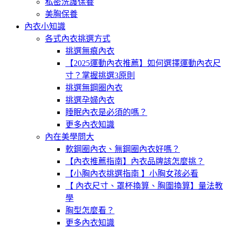
私密洗護保養
美胸保養
內衣小知識
各式內衣挑選方式
挑選無痕內衣
【2025運動內衣推薦】如何選擇運動內衣尺
寸？掌握挑選3原則
挑選無鋼圈內衣
挑選孕婦內衣
睡眠內衣是必須的嗎？
更多內衣知識
內在美學問大
軟鋼圈內衣、無鋼圈內衣好嗎？
【內衣推薦指南】內衣品牌該怎麼挑？
【小胸內衣挑選指南 】小胸女孩必看
【 內衣尺寸、罩杯換算、胸圍換算】量法教
學
胸型怎麼看？
更多內衣知識