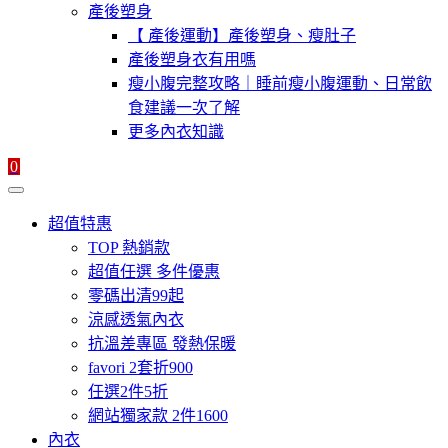
產後塑身
【 產後運動】產後塑身、瘦肚子
產後塑身衣有用嗎
瘦小腹完整攻略｜睡前瘦小腹運動、日常飲
食建議一次了解
更多內衣知識
0
超值特惠
TOP 熱銷款
超值任選 多件優惠
零碼出清99起
涼感透氣內衣
抗溫差專區 發熱保暖
favori 2套折900
任選2件5折
網站獨家款 2件1600
內衣