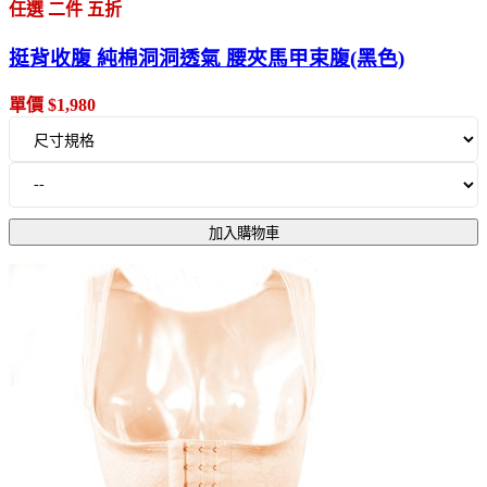
任選 二件 五折
挺背收腹 純棉洞洞透氣 腰夾馬甲束腹(黑色)
單價 $1,980
加入購物車