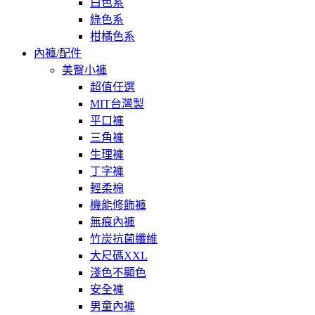
白色系
綠色系
柑橘色系
內褲/配件
美臀小褲
超值任選
MIT台灣製
平口褲
三角褲
生理褲
丁字褲
輕柔棉
機能修飾褲
無痕內褲
竹炭抗菌纖維
大尺碼XXL
淺色不顯色
安全褲
男童內褲