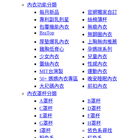
內衣功能分類
每月新品
官網獨家自訂
專利副乳剋星
絲棉薄杯
包覆機能內衣
無痕內衣
BraTop
無鋼圈內衣
厚墊爆乳內衣
上胸無肉推薦
雞胸低脊心
孕媽咪系列
少女內衣
兒童內衣
蕾絲內衣
性感內衣
MIT台灣製
運動內衣
50+ 媽媽內衣專區
晚安睡眠內衣
大尺碼內衣
前扣內衣
內衣罩杯分類
A罩杯
B罩杯
C罩杯
D罩杯
E罩杯
F罩杯
G罩杯
H罩杯
I罩杯
依色系尋找
粉色系
紅色系