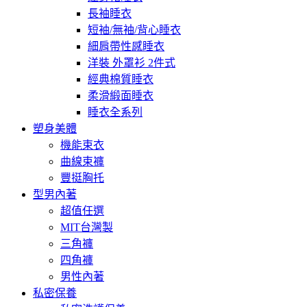
長袖睡衣
短袖/無袖/背心睡衣
細肩帶性感睡衣
洋裝 外罩衫 2件式
經典棉質睡衣
柔滑緞面睡衣
睡衣全系列
塑身美體
機能束衣
曲線束褲
豐挺胸托
型男內著
超值任選
MIT台灣製
三角褲
四角褲
男性內著
私密保養