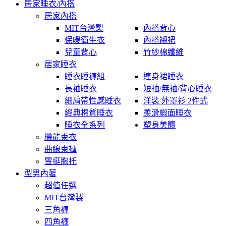
居家睡衣/內搭
居家內搭
MIT台灣製
內搭背心
保暖衛生衣
內搭襯裙
兒童背心
竹紗棉纖維
居家睡衣
睡衣睡褲組
連身裙睡衣
長袖睡衣
短袖/無袖/背心睡衣
細肩帶性感睡衣
洋裝 外罩衫 2件式
經典棉質睡衣
柔滑緞面睡衣
睡衣全系列
塑身美體
機能束衣
曲線束褲
豐挺胸托
型男內著
超值任選
MIT台灣製
三角褲
四角褲