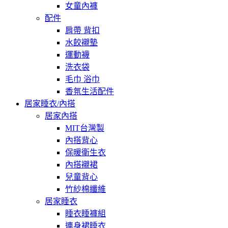
女童內褲
配件
肩帶 背扣
水餃襯墊
運動襪
洗衣袋
毛巾 浴巾
香氛生活配件
居家睡衣/內搭
居家內搭
MIT台灣製
內搭背心
保暖衛生衣
內搭襯裙
兒童背心
竹紗棉纖維
居家睡衣
睡衣睡褲組
連身裙睡衣