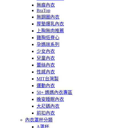
無痕內衣
BraTop
無鋼圈內衣
厚墊爆乳內衣
上胸無肉推薦
雞胸低脊心
孕媽咪系列
少女內衣
兒童內衣
蕾絲內衣
性感內衣
MIT台灣製
運動內衣
50+ 媽媽內衣專區
晚安睡眠內衣
大尺碼內衣
前扣內衣
內衣罩杯分類
A罩杯