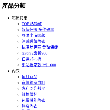
產品分類
超值特惠
TOP 熱銷款
超值任選 多件優惠
零碼出清99起
涼感透氣內衣
抗溫差專區 發熱保暖
favori 2套折900
任選2件5折
網站獨家款 2件1600
內衣
每月新品
官網獨家自訂
專利副乳剋星
絲棉薄杯
包覆機能內衣
無痕內衣