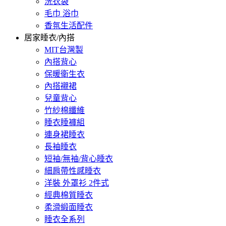
洗衣袋
毛巾 浴巾
香氛生活配件
居家睡衣/內搭
MIT台灣製
內搭背心
保暖衛生衣
內搭襯裙
兒童背心
竹紗棉纖維
睡衣睡褲組
連身裙睡衣
長袖睡衣
短袖/無袖/背心睡衣
細肩帶性感睡衣
洋裝 外罩衫 2件式
經典棉質睡衣
柔滑緞面睡衣
睡衣全系列