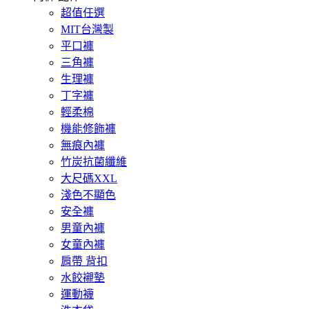
超值任選
MIT台灣製
平口褲
三角褲
生理褲
丁字褲
輕柔棉
機能修飾褲
無痕內褲
竹炭抗菌纖維
大尺碼XXL
淺色不顯色
安全褲
男童內褲
女童內褲
肩帶 背扣
水餃襯墊
運動襪