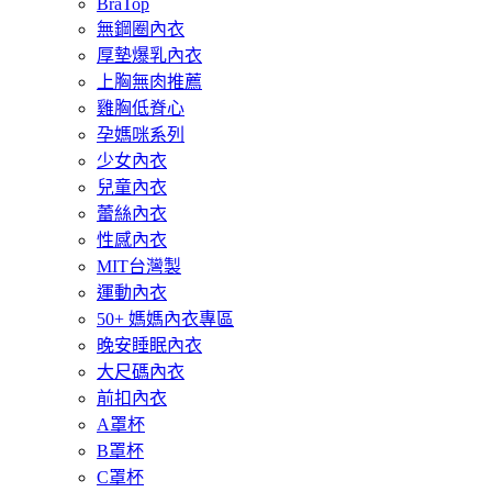
BraTop
無鋼圈內衣
厚墊爆乳內衣
上胸無肉推薦
雞胸低脊心
孕媽咪系列
少女內衣
兒童內衣
蕾絲內衣
性感內衣
MIT台灣製
運動內衣
50+ 媽媽內衣專區
晚安睡眠內衣
大尺碼內衣
前扣內衣
A罩杯
B罩杯
C罩杯