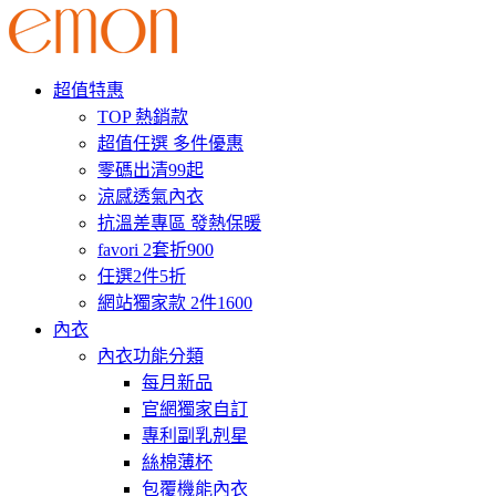
超值特惠
TOP 熱銷款
超值任選 多件優惠
零碼出清99起
涼感透氣內衣
抗溫差專區 發熱保暖
favori 2套折900
任選2件5折
網站獨家款 2件1600
內衣
內衣功能分類
每月新品
官網獨家自訂
專利副乳剋星
絲棉薄杯
包覆機能內衣