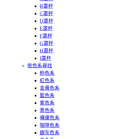
B罩杯
C罩杯
D罩杯
E罩杯
F罩杯
G罩杯
H罩杯
I罩杯
依色系尋找
粉色系
紅色系
金黃色系
藍色系
紫色系
黑色系
裸膚色系
咖啡色系
銀灰色系