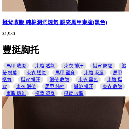
挺背收腹 純棉洞洞透氣 腰夾馬甲束腹(黑色)
$1,980
豐挺胸托
馬甲 收腹
束腹 透氣
束衣 排汗
挺背 防駝
緞
帶 機能
束衣 透氣
馬甲 塑身
束腹 吸濕
馬甲
透氣
挺背 排汗
緞帶 收腹
束衣 黑色
束腹 挺
背
束衣 緞帶
馬甲 純棉
緞帶 排汗
束衣 收腹
束腹 機能
挺背 塑身
挺背 收腹