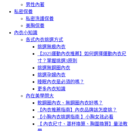
男性內著
私密保養
私密洗護保養
美胸保養
內衣小知識
各式內衣挑選方式
挑選無痕內衣
【2025運動內衣推薦】如何選擇運動內衣尺
寸？掌握挑選3原則
挑選無鋼圈內衣
挑選孕婦內衣
睡眠內衣是必須的嗎？
更多內衣知識
內在美學問大
軟鋼圈內衣、無鋼圈內衣好嗎？
【內衣推薦指南】內衣品牌該怎麼挑？
【小胸內衣挑選指南 】小胸女孩必看
【 內衣尺寸、罩杯換算、胸圍換算】量法教
學