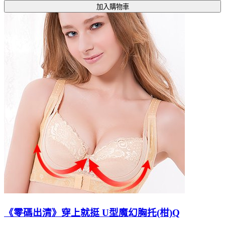
加入購物車
《零碼出清》穿上就挺 U型魔幻胸托(柑)Q