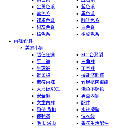
金黃色系
藍色系
紫色系
黑色系
裸膚色系
咖啡色系
銀灰色系
白色系
綠色系
柑橘色系
內褲/配件
美臀小褲
超值任選
MIT台灣製
平口褲
三角褲
生理褲
丁字褲
輕柔棉
機能修飾褲
無痕內褲
竹炭抗菌纖維
大尺碼XXL
淺色不顯色
安全褲
男童內褲
女童內褲
配件
肩帶 背扣
水餃襯墊
運動襪
洗衣袋
毛巾 浴巾
香氛生活配件