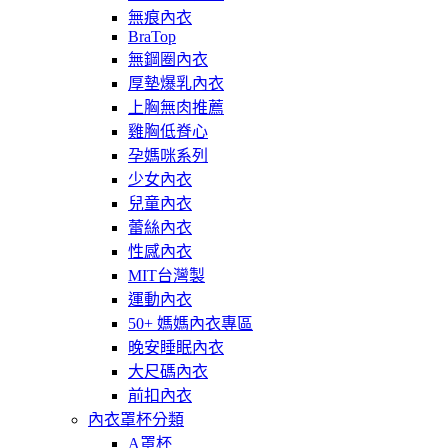
無痕內衣
BraTop
無鋼圈內衣
厚墊爆乳內衣
上胸無肉推薦
雞胸低脊心
孕媽咪系列
少女內衣
兒童內衣
蕾絲內衣
性感內衣
MIT台灣製
運動內衣
50+ 媽媽內衣專區
晚安睡眠內衣
大尺碼內衣
前扣內衣
內衣罩杯分類
A罩杯