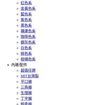
紅色系
金黃色系
藍色系
紫色系
黑色系
裸膚色系
咖啡色系
銀灰色系
白色系
綠色系
柑橘色系
內褲/配件
超值任選
MIT台灣製
平口褲
三角褲
生理褲
丁字褲
輕柔棉