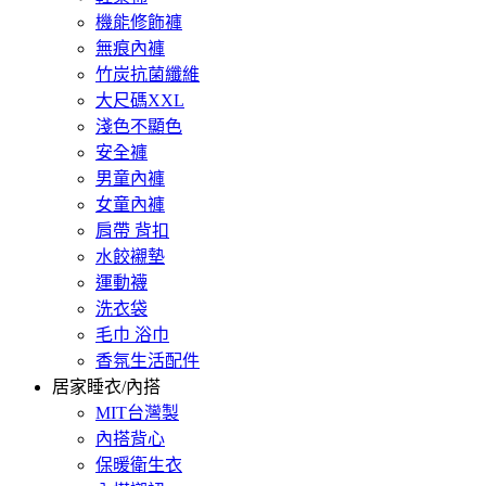
機能修飾褲
無痕內褲
竹炭抗菌纖維
大尺碼XXL
淺色不顯色
安全褲
男童內褲
女童內褲
肩帶 背扣
水餃襯墊
運動襪
洗衣袋
毛巾 浴巾
香氛生活配件
居家睡衣/內搭
MIT台灣製
內搭背心
保暖衛生衣