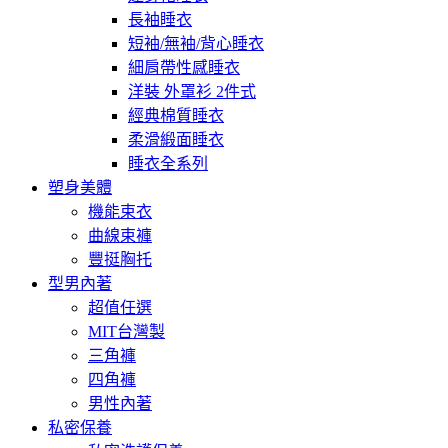
長袖睡衣
短袖/無袖/背心睡衣
細肩帶性感睡衣
洋裝 外罩衫 2件式
經典棉質睡衣
柔滑緞面睡衣
睡衣全系列
塑身美體
機能束衣
曲線束褲
豐挺胸托
型男內著
超值任選
MIT台灣製
三角褲
四角褲
男性內著
私密保養