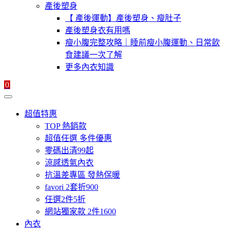
產後塑身
【 產後運動】產後塑身、瘦肚子
產後塑身衣有用嗎
瘦小腹完整攻略｜睡前瘦小腹運動、日常飲
食建議一次了解
更多內衣知識
0
超值特惠
TOP 熱銷款
超值任選 多件優惠
零碼出清99起
涼感透氣內衣
抗溫差專區 發熱保暖
favori 2套折900
任選2件5折
網站獨家款 2件1600
內衣