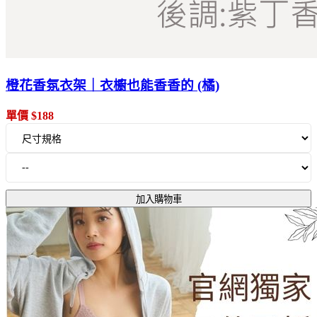
橙花香氛衣架｜衣櫥也能香香的 (橘)
單價 $188
加入購物車