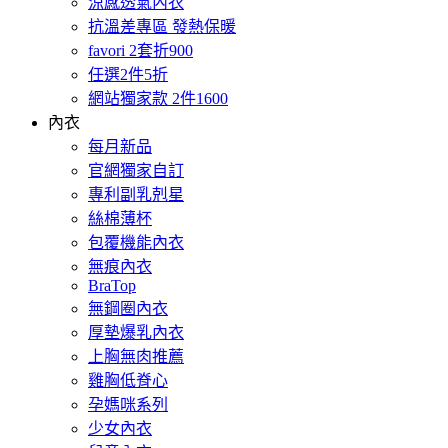
涼感透氣內衣
抗溫差專區 發熱保暖
favori 2套折900
任選2件5折
網站獨家款 2件1600
內衣
每月新品
官網獨家自訂
專利副乳剋星
絲棉薄杯
包覆機能內衣
無痕內衣
BraTop
無鋼圈內衣
厚墊爆乳內衣
上胸無肉推薦
雞胸低脊心
孕媽咪系列
少女內衣