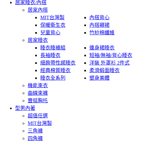
居家睡衣/內搭
居家內搭
MIT台灣製
內搭背心
保暖衛生衣
內搭襯裙
兒童背心
竹紗棉纖維
居家睡衣
睡衣睡褲組
連身裙睡衣
長袖睡衣
短袖/無袖/背心睡衣
細肩帶性感睡衣
洋裝 外罩衫 2件式
經典棉質睡衣
柔滑緞面睡衣
睡衣全系列
塑身美體
機能束衣
曲線束褲
豐挺胸托
型男內著
超值任選
MIT台灣製
三角褲
四角褲