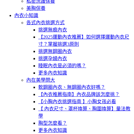
私密洗護保養
美胸保養
內衣小知識
各式內衣挑選方式
挑選無痕內衣
【2025運動內衣推薦】如何選擇運動內衣尺
寸？掌握挑選3原則
挑選無鋼圈內衣
挑選孕婦內衣
睡眠內衣是必須的嗎？
更多內衣知識
內在美學問大
軟鋼圈內衣、無鋼圈內衣好嗎？
【內衣推薦指南】內衣品牌該怎麼挑？
【小胸內衣挑選指南 】小胸女孩必看
【 內衣尺寸、罩杯換算、胸圍換算】量法教
學
胸型怎麼看？
更多內衣知識