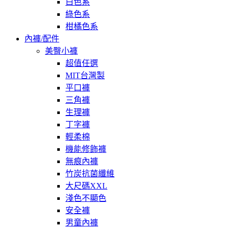
白色系
綠色系
柑橘色系
內褲/配件
美臀小褲
超值任選
MIT台灣製
平口褲
三角褲
生理褲
丁字褲
輕柔棉
機能修飾褲
無痕內褲
竹炭抗菌纖維
大尺碼XXL
淺色不顯色
安全褲
男童內褲