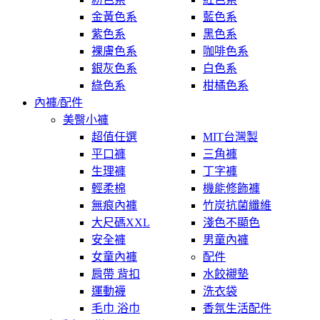
金黃色系
藍色系
紫色系
黑色系
裸膚色系
咖啡色系
銀灰色系
白色系
綠色系
柑橘色系
內褲/配件
美臀小褲
超值任選
MIT台灣製
平口褲
三角褲
生理褲
丁字褲
輕柔棉
機能修飾褲
無痕內褲
竹炭抗菌纖維
大尺碼XXL
淺色不顯色
安全褲
男童內褲
女童內褲
配件
肩帶 背扣
水餃襯墊
運動襪
洗衣袋
毛巾 浴巾
香氛生活配件