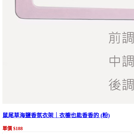
鼠尾草海鹽香氛衣架｜衣櫥也能香香的 (粉)
單價 $188