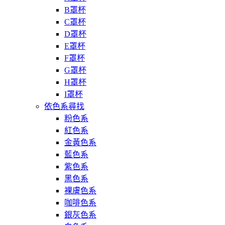
B罩杯
C罩杯
D罩杯
E罩杯
F罩杯
G罩杯
H罩杯
I罩杯
依色系尋找
粉色系
紅色系
金黃色系
藍色系
紫色系
黑色系
裸膚色系
咖啡色系
銀灰色系