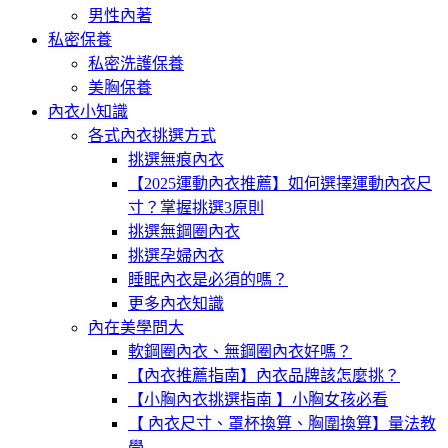
男性內著
私密保養
私密洗護保養
美胸保養
內衣小知識
各式內衣挑選方式
挑選無痕內衣
【2025運動內衣推薦】如何選擇運動內衣尺
寸？掌握挑選3原則
挑選無鋼圈內衣
挑選孕婦內衣
睡眠內衣是必須的嗎？
更多內衣知識
內在美學問大
軟鋼圈內衣、無鋼圈內衣好嗎？
【內衣推薦指南】內衣品牌該怎麼挑？
【小胸內衣挑選指南 】小胸女孩必看
【 內衣尺寸、罩杯換算、胸圍換算】量法教
學