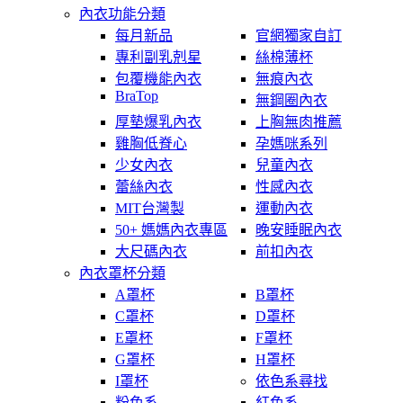
內衣功能分類
每月新品
官網獨家自訂
專利副乳剋星
絲棉薄杯
包覆機能內衣
無痕內衣
BraTop
無鋼圈內衣
厚墊爆乳內衣
上胸無肉推薦
雞胸低脊心
孕媽咪系列
少女內衣
兒童內衣
蕾絲內衣
性感內衣
MIT台灣製
運動內衣
50+ 媽媽內衣專區
晚安睡眠內衣
大尺碼內衣
前扣內衣
內衣罩杯分類
A罩杯
B罩杯
C罩杯
D罩杯
E罩杯
F罩杯
G罩杯
H罩杯
I罩杯
依色系尋找
粉色系
紅色系