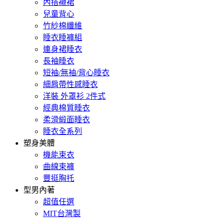
內搭襯裙
兒童背心
竹紗棉纖維
睡衣睡褲組
連身裙睡衣
長袖睡衣
短袖/無袖/背心睡衣
細肩帶性感睡衣
洋裝 外罩衫 2件式
經典棉質睡衣
柔滑緞面睡衣
睡衣全系列
塑身美體
機能束衣
曲線束褲
豐挺胸托
型男內著
超值任選
MIT台灣製