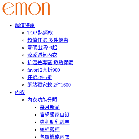
超值特惠
TOP 熱銷款
超值任選 多件優惠
零碼出清99起
涼感透氣內衣
抗溫差專區 發熱保暖
favori 2套折900
任選2件5折
網站獨家款 2件1600
內衣
內衣功能分類
每月新品
官網獨家自訂
專利副乳剋星
絲棉薄杯
包覆機能內衣