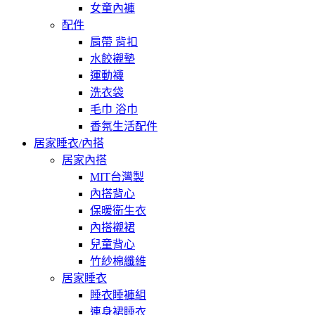
女童內褲
配件
肩帶 背扣
水餃襯墊
運動襪
洗衣袋
毛巾 浴巾
香氛生活配件
居家睡衣/內搭
居家內搭
MIT台灣製
內搭背心
保暖衛生衣
內搭襯裙
兒童背心
竹紗棉纖維
居家睡衣
睡衣睡褲組
連身裙睡衣