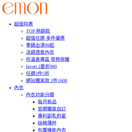
超值特惠
TOP 熱銷款
超值任選 多件優惠
零碼出清99起
涼感透氣內衣
抗溫差專區 發熱保暖
favori 2套折900
任選2件5折
網站獨家款 2件1600
內衣
內衣功能分類
每月新品
官網獨家自訂
專利副乳剋星
絲棉薄杯
包覆機能內衣