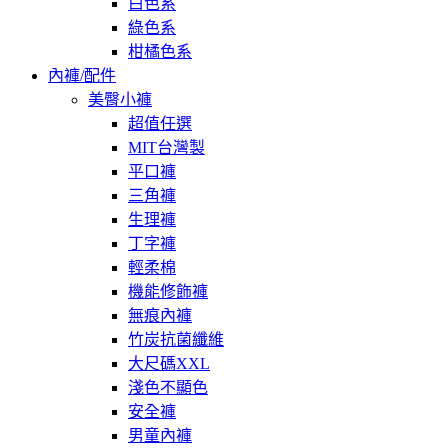
白色系
綠色系
柑橘色系
內褲/配件
美臀小褲
超值任選
MIT台灣製
平口褲
三角褲
生理褲
丁字褲
輕柔棉
機能修飾褲
無痕內褲
竹炭抗菌纖維
大尺碼XXL
淺色不顯色
安全褲
男童內褲