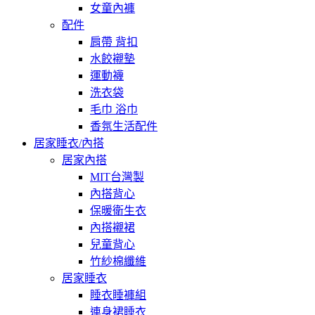
女童內褲
配件
肩帶 背扣
水餃襯墊
運動襪
洗衣袋
毛巾 浴巾
香氛生活配件
居家睡衣/內搭
居家內搭
MIT台灣製
內搭背心
保暖衛生衣
內搭襯裙
兒童背心
竹紗棉纖維
居家睡衣
睡衣睡褲組
連身裙睡衣