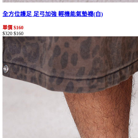
全方位護足 足弓加強 輕機能氣墊襪(白)
單價 $160
$320
$160