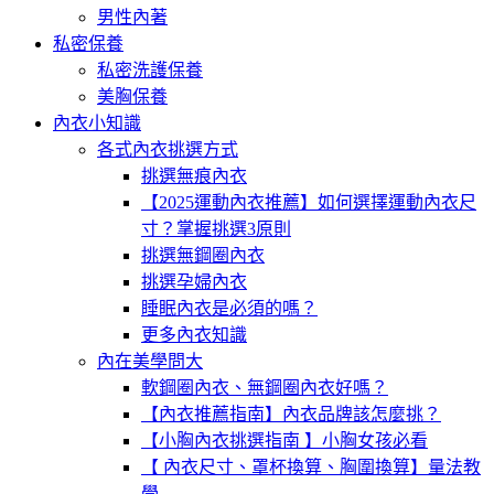
男性內著
私密保養
私密洗護保養
美胸保養
內衣小知識
各式內衣挑選方式
挑選無痕內衣
【2025運動內衣推薦】如何選擇運動內衣尺
寸？掌握挑選3原則
挑選無鋼圈內衣
挑選孕婦內衣
睡眠內衣是必須的嗎？
更多內衣知識
內在美學問大
軟鋼圈內衣、無鋼圈內衣好嗎？
【內衣推薦指南】內衣品牌該怎麼挑？
【小胸內衣挑選指南 】小胸女孩必看
【 內衣尺寸、罩杯換算、胸圍換算】量法教
學