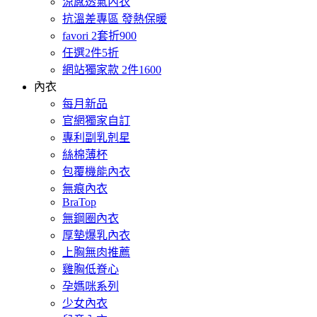
涼感透氣內衣
抗溫差專區 發熱保暖
favori 2套折900
任選2件5折
網站獨家款 2件1600
內衣
每月新品
官網獨家自訂
專利副乳剋星
絲棉薄杯
包覆機能內衣
無痕內衣
BraTop
無鋼圈內衣
厚墊爆乳內衣
上胸無肉推薦
雞胸低脊心
孕媽咪系列
少女內衣