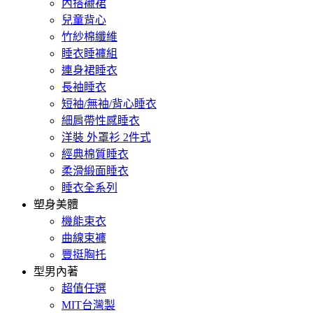
內搭襯裙
兒童背心
竹紗棉纖維
睡衣睡褲組
連身裙睡衣
長袖睡衣
短袖/無袖/背心睡衣
細肩帶性感睡衣
洋裝 外罩衫 2件式
經典棉質睡衣
柔滑緞面睡衣
睡衣全系列
塑身美體
機能束衣
曲線束褲
豐挺胸托
型男內著
超值任選
MIT台灣製