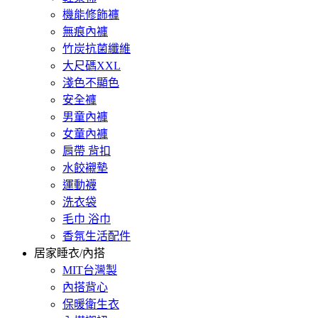
機能修飾褲
無痕內褲
竹炭抗菌纖維
大尺碼XXL
淺色不顯色
安全褲
男童內褲
女童內褲
肩帶 背扣
水餃襯墊
運動襪
洗衣袋
毛巾 浴巾
香氛生活配件
居家睡衣/內搭
MIT台灣製
內搭背心
保暖衛生衣