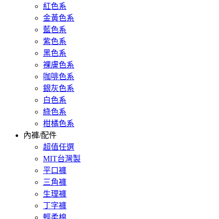
紅色系
金黃色系
藍色系
紫色系
黑色系
裸膚色系
咖啡色系
銀灰色系
白色系
綠色系
柑橘色系
內褲/配件
超值任選
MIT台灣製
平口褲
三角褲
生理褲
丁字褲
輕柔棉