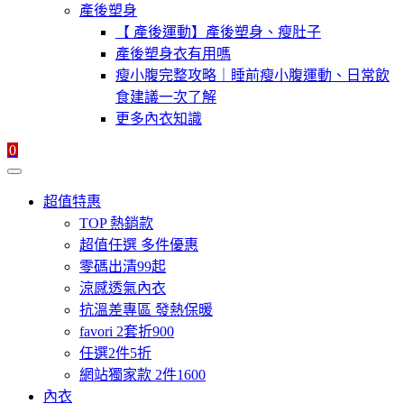
產後塑身
【 產後運動】產後塑身、瘦肚子
產後塑身衣有用嗎
瘦小腹完整攻略｜睡前瘦小腹運動、日常飲
食建議一次了解
更多內衣知識
0
超值特惠
TOP 熱銷款
超值任選 多件優惠
零碼出清99起
涼感透氣內衣
抗溫差專區 發熱保暖
favori 2套折900
任選2件5折
網站獨家款 2件1600
內衣