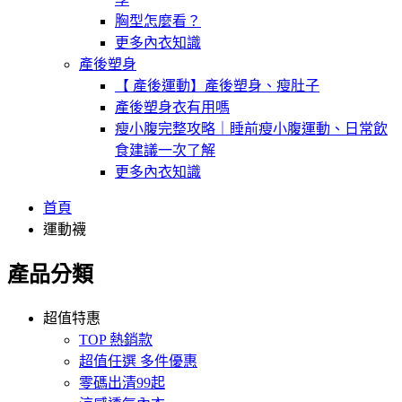
胸型怎麼看？
更多內衣知識
產後塑身
【 產後運動】產後塑身、瘦肚子
產後塑身衣有用嗎
瘦小腹完整攻略｜睡前瘦小腹運動、日常飲
食建議一次了解
更多內衣知識
首頁
運動襪
產品分類
超值特惠
TOP 熱銷款
超值任選 多件優惠
零碼出清99起