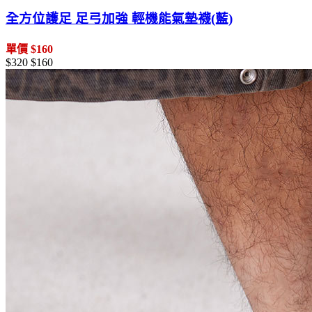
全方位護足 足弓加強 輕機能氣墊襪(藍)
單價 $160
$320
$160