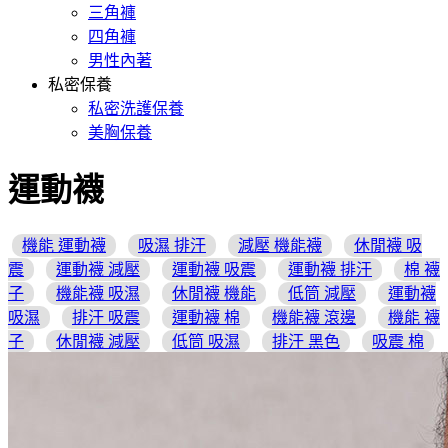
三角褲
四角褲
男性內著
私密保養
私密洗護保養
美胸保養
運動襪
機能 運動襪
吸濕 排汗
減壓 機能襪
休閒襪 吸
震
運動襪 減壓
運動襪 吸震
運動襪 排汗
棉 襪
子
機能襪 吸濕
休閒襪 機能
低筒 減壓
運動襪
吸濕
排汗 吸震
運動襪 棉
機能襪 滾邊
機能 襪
子
休閒襪 減壓
低筒 吸濕
排汗 黑色
吸震 棉