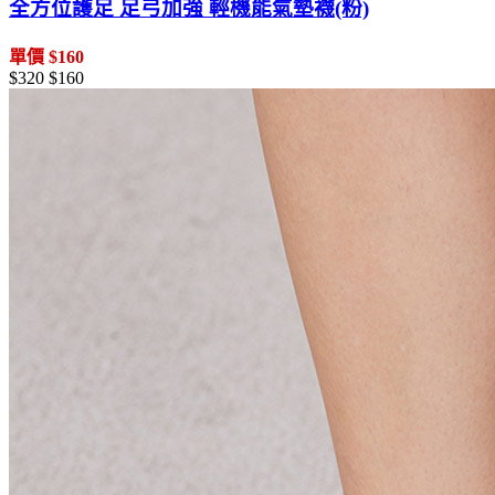
全方位護足 足弓加強 輕機能氣墊襪(粉)
單價 $160
$320
$160