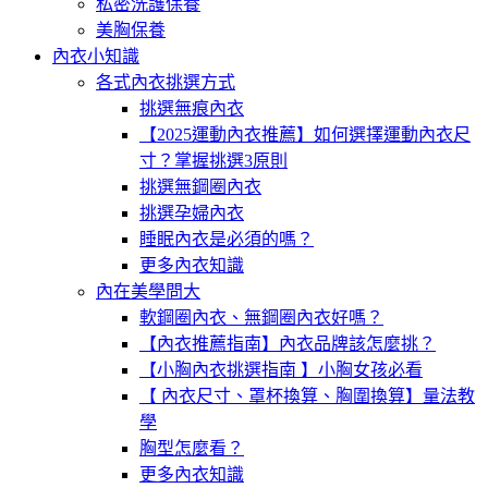
私密洗護保養
美胸保養
內衣小知識
各式內衣挑選方式
挑選無痕內衣
【2025運動內衣推薦】如何選擇運動內衣尺
寸？掌握挑選3原則
挑選無鋼圈內衣
挑選孕婦內衣
睡眠內衣是必須的嗎？
更多內衣知識
內在美學問大
軟鋼圈內衣、無鋼圈內衣好嗎？
【內衣推薦指南】內衣品牌該怎麼挑？
【小胸內衣挑選指南 】小胸女孩必看
【 內衣尺寸、罩杯換算、胸圍換算】量法教
學
胸型怎麼看？
更多內衣知識