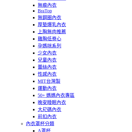
無痕內衣
BraTop
無鋼圈內衣
厚墊爆乳內衣
上胸無肉推薦
雞胸低脊心
孕媽咪系列
少女內衣
兒童內衣
蕾絲內衣
性感內衣
MIT台灣製
運動內衣
50+ 媽媽內衣專區
晚安睡眠內衣
大尺碼內衣
前扣內衣
內衣罩杯分類
A罩杯