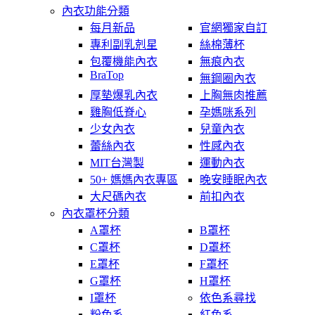
內衣功能分類
每月新品
官網獨家自訂
專利副乳剋星
絲棉薄杯
包覆機能內衣
無痕內衣
BraTop
無鋼圈內衣
厚墊爆乳內衣
上胸無肉推薦
雞胸低脊心
孕媽咪系列
少女內衣
兒童內衣
蕾絲內衣
性感內衣
MIT台灣製
運動內衣
50+ 媽媽內衣專區
晚安睡眠內衣
大尺碼內衣
前扣內衣
內衣罩杯分類
A罩杯
B罩杯
C罩杯
D罩杯
E罩杯
F罩杯
G罩杯
H罩杯
I罩杯
依色系尋找
粉色系
紅色系