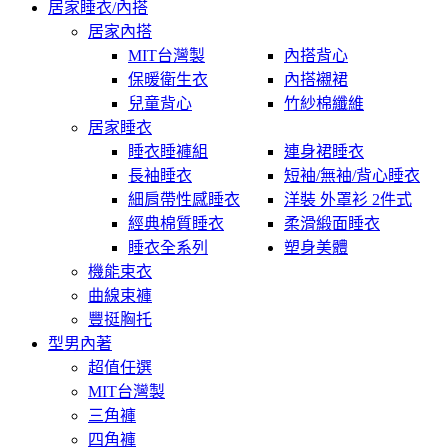
居家睡衣/內搭
居家內搭
MIT台灣製
內搭背心
保暖衛生衣
內搭襯裙
兒童背心
竹紗棉纖維
居家睡衣
睡衣睡褲組
連身裙睡衣
長袖睡衣
短袖/無袖/背心睡衣
細肩帶性感睡衣
洋裝 外罩衫 2件式
經典棉質睡衣
柔滑緞面睡衣
睡衣全系列
塑身美體
機能束衣
曲線束褲
豐挺胸托
型男內著
超值任選
MIT台灣製
三角褲
四角褲