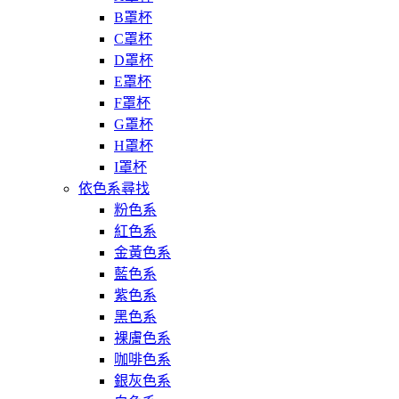
B罩杯
C罩杯
D罩杯
E罩杯
F罩杯
G罩杯
H罩杯
I罩杯
依色系尋找
粉色系
紅色系
金黃色系
藍色系
紫色系
黑色系
裸膚色系
咖啡色系
銀灰色系