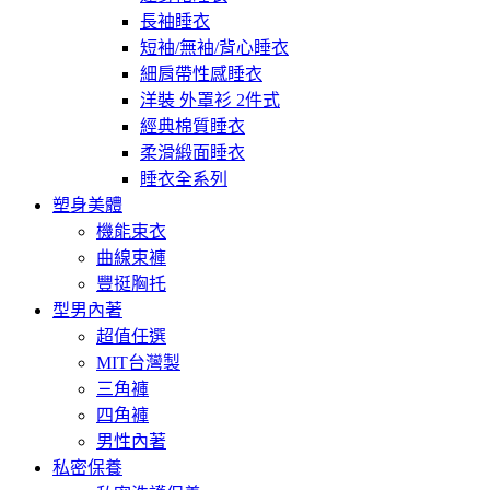
長袖睡衣
短袖/無袖/背心睡衣
細肩帶性感睡衣
洋裝 外罩衫 2件式
經典棉質睡衣
柔滑緞面睡衣
睡衣全系列
塑身美體
機能束衣
曲線束褲
豐挺胸托
型男內著
超值任選
MIT台灣製
三角褲
四角褲
男性內著
私密保養