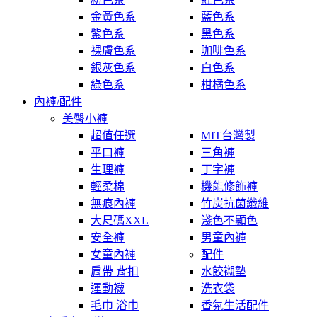
金黃色系
藍色系
紫色系
黑色系
裸膚色系
咖啡色系
銀灰色系
白色系
綠色系
柑橘色系
內褲/配件
美臀小褲
超值任選
MIT台灣製
平口褲
三角褲
生理褲
丁字褲
輕柔棉
機能修飾褲
無痕內褲
竹炭抗菌纖維
大尺碼XXL
淺色不顯色
安全褲
男童內褲
女童內褲
配件
肩帶 背扣
水餃襯墊
運動襪
洗衣袋
毛巾 浴巾
香氛生活配件