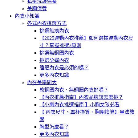
私密洗護保養
美胸保養
內衣小知識
各式內衣挑選方式
挑選無痕內衣
【2025運動內衣推薦】如何選擇運動內衣尺
寸？掌握挑選3原則
挑選無鋼圈內衣
挑選孕婦內衣
睡眠內衣是必須的嗎？
更多內衣知識
內在美學問大
軟鋼圈內衣、無鋼圈內衣好嗎？
【內衣推薦指南】內衣品牌該怎麼挑？
【小胸內衣挑選指南 】小胸女孩必看
【 內衣尺寸、罩杯換算、胸圍換算】量法教
學
胸型怎麼看？
更多內衣知識