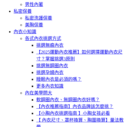
男性內著
私密保養
私密洗護保養
美胸保養
內衣小知識
各式內衣挑選方式
挑選無痕內衣
【2025運動內衣推薦】如何選擇運動內衣尺
寸？掌握挑選3原則
挑選無鋼圈內衣
挑選孕婦內衣
睡眠內衣是必須的嗎？
更多內衣知識
內在美學問大
軟鋼圈內衣、無鋼圈內衣好嗎？
【內衣推薦指南】內衣品牌該怎麼挑？
【小胸內衣挑選指南 】小胸女孩必看
【 內衣尺寸、罩杯換算、胸圍換算】量法教
學