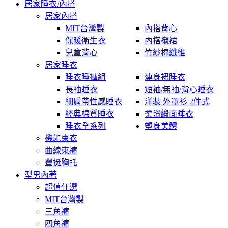
居家睡衣/內搭
居家內搭
MIT台灣製
內搭背心
保暖衛生衣
內搭襯裙
兒童背心
竹紗棉纖維
居家睡衣
睡衣睡褲組
連身裙睡衣
長袖睡衣
短袖/無袖/背心睡衣
細肩帶性感睡衣
洋裝 外罩衫 2件式
經典棉質睡衣
柔滑緞面睡衣
睡衣全系列
塑身美體
機能束衣
曲線束褲
豐挺胸托
型男內著
超值任選
MIT台灣製
三角褲
四角褲