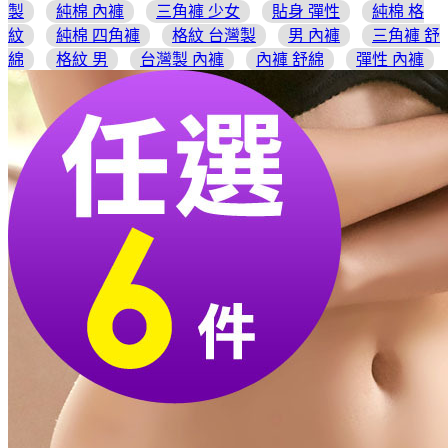
製
純棉 內褲
三角褲 少女
貼身 彈性
純棉 格
紋
純棉 四角褲
格紋 台灣製
男 內褲
三角褲 舒
綿
格紋 男
台灣製 內褲
內褲 舒綿
彈性 內褲