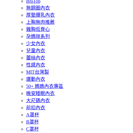
BraTop
無鋼圈內衣
厚墊爆乳內衣
上胸無肉推薦
雞胸低脊心
孕媽咪系列
少女內衣
兒童內衣
蕾絲內衣
性感內衣
MIT台灣製
運動內衣
50+ 媽媽內衣專區
晚安睡眠內衣
大尺碼內衣
前扣內衣
A罩杯
B罩杯
C罩杯