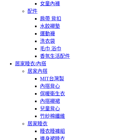
女童內褲
配件
肩帶 背扣
水餃襯墊
運動襪
洗衣袋
毛巾 浴巾
香氛生活配件
居家睡衣/內搭
居家內搭
MIT台灣製
內搭背心
保暖衛生衣
內搭襯裙
兒童背心
竹紗棉纖維
居家睡衣
睡衣睡褲組
連身裙睡衣