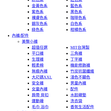
金黃色系
藍色系
紫色系
黑色系
裸膚色系
咖啡色系
銀灰色系
白色系
綠色系
柑橘色系
內褲/配件
美臀小褲
超值任選
MIT台灣製
平口褲
三角褲
生理褲
丁字褲
輕柔棉
機能修飾褲
無痕內褲
竹炭抗菌纖維
大尺碼XXL
淺色不顯色
安全褲
男童內褲
女童內褲
配件
肩帶 背扣
水餃襯墊
運動襪
洗衣袋
毛巾 浴巾
香氛生活配件