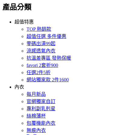
產品分類
超值特惠
TOP 熱銷款
超值任選 多件優惠
零碼出清99起
涼感透氣內衣
抗溫差專區 發熱保暖
favori 2套折900
任選2件5折
網站獨家款 2件1600
內衣
每月新品
官網獨家自訂
專利副乳剋星
絲棉薄杯
包覆機能內衣
無痕內衣