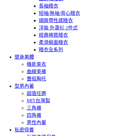
長袖睡衣
短袖/無袖/背心睡衣
細肩帶性感睡衣
洋裝 外罩衫 2件式
經典棉質睡衣
柔滑緞面睡衣
睡衣全系列
塑身美體
機能束衣
曲線束褲
豐挺胸托
型男內著
超值任選
MIT台灣製
三角褲
四角褲
男性內著
私密保養