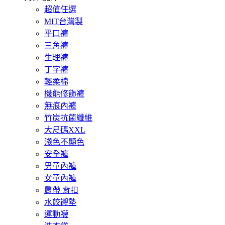
超值任選
MIT台灣製
平口褲
三角褲
生理褲
丁字褲
輕柔棉
機能修飾褲
無痕內褲
竹炭抗菌纖維
大尺碼XXL
淺色不顯色
安全褲
男童內褲
女童內褲
肩帶 背扣
水餃襯墊
運動襪