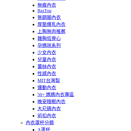
無痕內衣
BraTop
無鋼圈內衣
厚墊爆乳內衣
上胸無肉推薦
雞胸低脊心
孕媽咪系列
少女內衣
兒童內衣
蕾絲內衣
性感內衣
MIT台灣製
運動內衣
50+ 媽媽內衣專區
晚安睡眠內衣
大尺碼內衣
前扣內衣
內衣罩杯分類
A罩杯