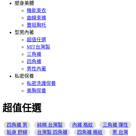
塑身美體
機能束衣
曲線束褲
豐挺胸托
型男內著
超值任選
MIT台灣製
三角褲
四角褲
男性內著
私密保養
私密洗護保養
美胸保養
超值任選
四角褲 男
純棉 台灣製
內褲 格紋
三角褲 彈性
貼身 舒綿
台灣製 四角褲
四角褲 格紋
男 台灣