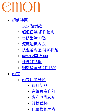
超值特惠
TOP 熱銷款
超值任選 多件優惠
零碼出清99起
涼感透氣內衣
抗溫差專區 發熱保暖
favori 2套折900
任選2件5折
網站獨家款 2件1600
內衣
內衣功能分類
每月新品
官網獨家自訂
專利副乳剋星
絲棉薄杯
包覆機能內衣