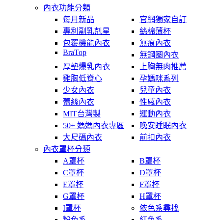
內衣功能分類
每月新品
官網獨家自訂
專利副乳剋星
絲棉薄杯
包覆機能內衣
無痕內衣
BraTop
無鋼圈內衣
厚墊爆乳內衣
上胸無肉推薦
雞胸低脊心
孕媽咪系列
少女內衣
兒童內衣
蕾絲內衣
性感內衣
MIT台灣製
運動內衣
50+ 媽媽內衣專區
晚安睡眠內衣
大尺碼內衣
前扣內衣
內衣罩杯分類
A罩杯
B罩杯
C罩杯
D罩杯
E罩杯
F罩杯
G罩杯
H罩杯
I罩杯
依色系尋找
粉色系
紅色系