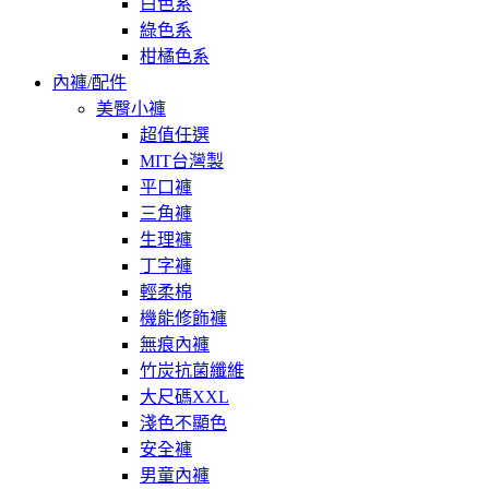
白色系
綠色系
柑橘色系
內褲/配件
美臀小褲
超值任選
MIT台灣製
平口褲
三角褲
生理褲
丁字褲
輕柔棉
機能修飾褲
無痕內褲
竹炭抗菌纖維
大尺碼XXL
淺色不顯色
安全褲
男童內褲