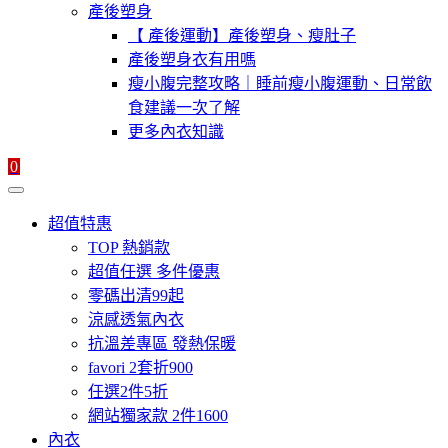
產後塑身
【 產後運動】產後塑身、瘦肚子
產後塑身衣有用嗎
瘦小腹完整攻略｜睡前瘦小腹運動、日常飲
食建議一次了解
更多內衣知識
0
超值特惠
TOP 熱銷款
超值任選 多件優惠
零碼出清99起
涼感透氣內衣
抗溫差專區 發熱保暖
favori 2套折900
任選2件5折
網站獨家款 2件1600
內衣