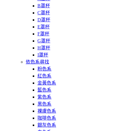
B罩杯
C罩杯
D罩杯
E罩杯
F罩杯
G罩杯
H罩杯
I罩杯
依色系尋找
粉色系
紅色系
金黃色系
藍色系
紫色系
黑色系
裸膚色系
咖啡色系
銀灰色系