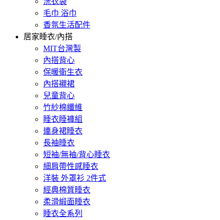
洗衣袋
毛巾 浴巾
香氛生活配件
居家睡衣/內搭
MIT台灣製
內搭背心
保暖衛生衣
內搭襯裙
兒童背心
竹紗棉纖維
睡衣睡褲組
連身裙睡衣
長袖睡衣
短袖/無袖/背心睡衣
細肩帶性感睡衣
洋裝 外罩衫 2件式
經典棉質睡衣
柔滑緞面睡衣
睡衣全系列