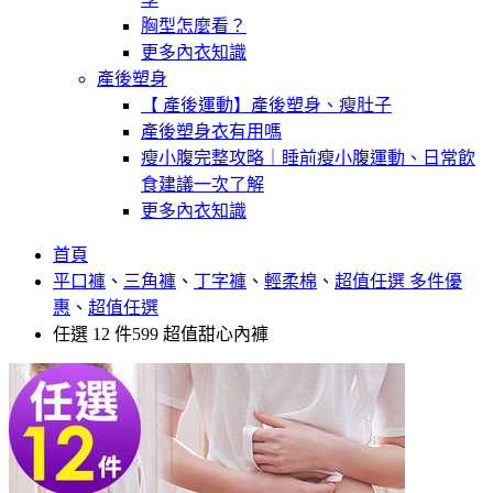
胸型怎麼看？
更多內衣知識
產後塑身
【 產後運動】產後塑身、瘦肚子
產後塑身衣有用嗎
瘦小腹完整攻略｜睡前瘦小腹運動、日常飲
食建議一次了解
更多內衣知識
首頁
平口褲
、
三角褲
、
丁字褲
、
輕柔棉
、
超值任選 多件優
惠
、
超值任選
任選 12 件599 超值甜心內褲