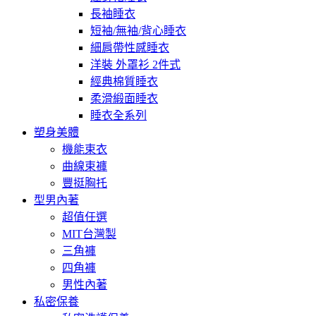
長袖睡衣
短袖/無袖/背心睡衣
細肩帶性感睡衣
洋裝 外罩衫 2件式
經典棉質睡衣
柔滑緞面睡衣
睡衣全系列
塑身美體
機能束衣
曲線束褲
豐挺胸托
型男內著
超值任選
MIT台灣製
三角褲
四角褲
男性內著
私密保養