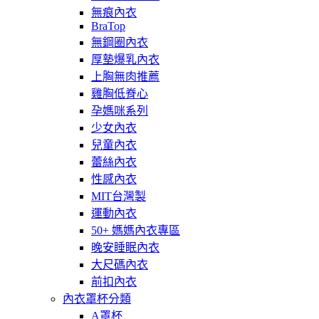
無痕內衣
BraTop
無鋼圈內衣
厚墊爆乳內衣
上胸無肉推薦
雞胸低脊心
孕媽咪系列
少女內衣
兒童內衣
蕾絲內衣
性感內衣
MIT台灣製
運動內衣
50+ 媽媽內衣專區
晚安睡眠內衣
大尺碼內衣
前扣內衣
內衣罩杯分類
A罩杯