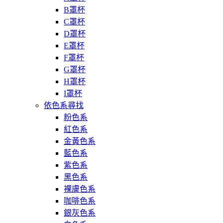
B罩杯
C罩杯
D罩杯
E罩杯
F罩杯
G罩杯
H罩杯
I罩杯
依色系尋找
粉色系
紅色系
金黃色系
藍色系
紫色系
黑色系
裸膚色系
咖啡色系
銀灰色系