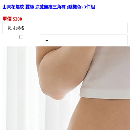
山茶花螺紋 蠶絲 涼感無痕三角褲 (隨機色) 3件組
單價 $300