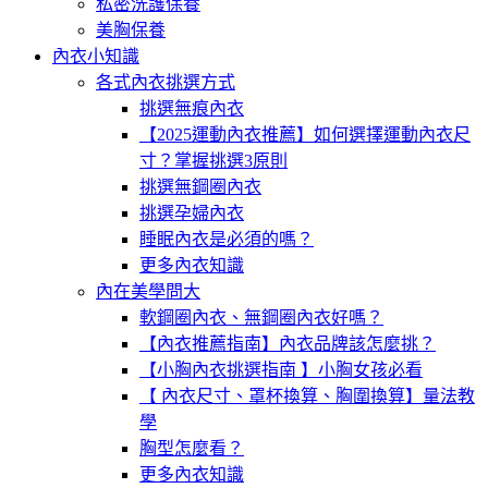
私密洗護保養
美胸保養
內衣小知識
各式內衣挑選方式
挑選無痕內衣
【2025運動內衣推薦】如何選擇運動內衣尺
寸？掌握挑選3原則
挑選無鋼圈內衣
挑選孕婦內衣
睡眠內衣是必須的嗎？
更多內衣知識
內在美學問大
軟鋼圈內衣、無鋼圈內衣好嗎？
【內衣推薦指南】內衣品牌該怎麼挑？
【小胸內衣挑選指南 】小胸女孩必看
【 內衣尺寸、罩杯換算、胸圍換算】量法教
學
胸型怎麼看？
更多內衣知識