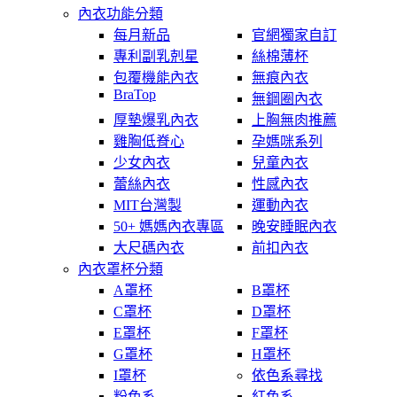
內衣功能分類
每月新品
官網獨家自訂
專利副乳剋星
絲棉薄杯
包覆機能內衣
無痕內衣
BraTop
無鋼圈內衣
厚墊爆乳內衣
上胸無肉推薦
雞胸低脊心
孕媽咪系列
少女內衣
兒童內衣
蕾絲內衣
性感內衣
MIT台灣製
運動內衣
50+ 媽媽內衣專區
晚安睡眠內衣
大尺碼內衣
前扣內衣
內衣罩杯分類
A罩杯
B罩杯
C罩杯
D罩杯
E罩杯
F罩杯
G罩杯
H罩杯
I罩杯
依色系尋找
粉色系
紅色系