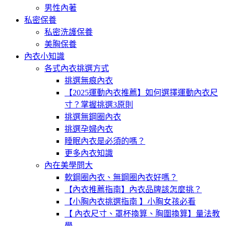
男性內著
私密保養
私密洗護保養
美胸保養
內衣小知識
各式內衣挑選方式
挑選無痕內衣
【2025運動內衣推薦】如何選擇運動內衣尺
寸？掌握挑選3原則
挑選無鋼圈內衣
挑選孕婦內衣
睡眠內衣是必須的嗎？
更多內衣知識
內在美學問大
軟鋼圈內衣、無鋼圈內衣好嗎？
【內衣推薦指南】內衣品牌該怎麼挑？
【小胸內衣挑選指南 】小胸女孩必看
【 內衣尺寸、罩杯換算、胸圍換算】量法教
學