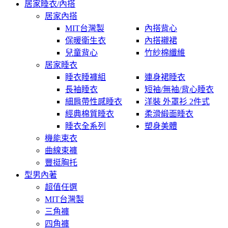
居家睡衣/內搭
居家內搭
MIT台灣製
內搭背心
保暖衛生衣
內搭襯裙
兒童背心
竹紗棉纖維
居家睡衣
睡衣睡褲組
連身裙睡衣
長袖睡衣
短袖/無袖/背心睡衣
細肩帶性感睡衣
洋裝 外罩衫 2件式
經典棉質睡衣
柔滑緞面睡衣
睡衣全系列
塑身美體
機能束衣
曲線束褲
豐挺胸托
型男內著
超值任選
MIT台灣製
三角褲
四角褲