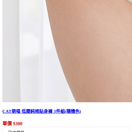
CAT萌喵 低腰純棉貼身褲 3件組(隨機色)
單價 $300