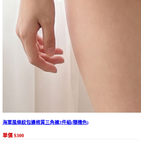
海軍風條紋包邊棉質三角褲3件組(隨機色)
單價 $300