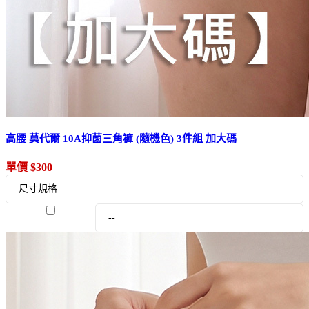
高腰 莫代爾 10A抑菌三角褲 (隨機色) 3件組 加大碼
單價 $300