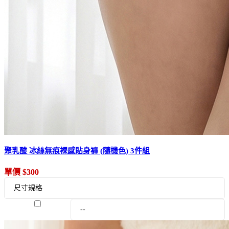
聚乳酸 冰絲無痕裸感貼身褲 (隨機色) 3件組
單價 $300