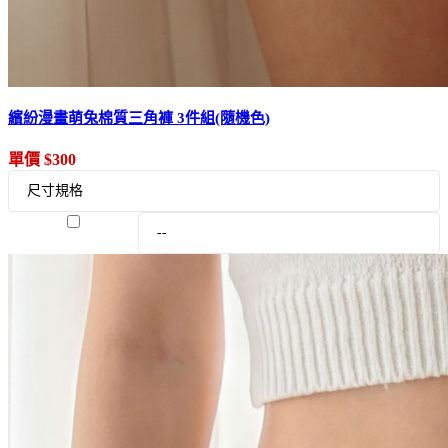
繽紛漫畫萌兔棉質三角褲 3件組(隨機色)
單價 $300