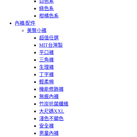
白色系
綠色系
柑橘色系
內褲/配件
美臀小褲
超值任選
MIT台灣製
平口褲
三角褲
生理褲
丁字褲
輕柔棉
機能修飾褲
無痕內褲
竹炭抗菌纖維
大尺碼XXL
淺色不顯色
安全褲
男童內褲