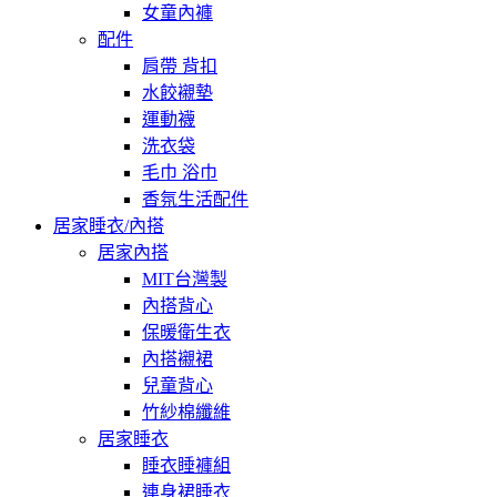
女童內褲
配件
肩帶 背扣
水餃襯墊
運動襪
洗衣袋
毛巾 浴巾
香氛生活配件
居家睡衣/內搭
居家內搭
MIT台灣製
內搭背心
保暖衛生衣
內搭襯裙
兒童背心
竹紗棉纖維
居家睡衣
睡衣睡褲組
連身裙睡衣