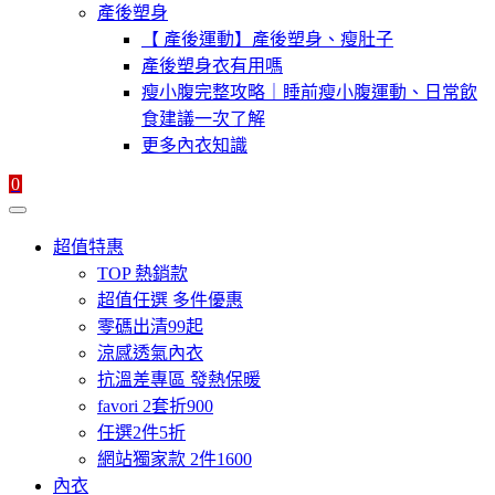
產後塑身
【 產後運動】產後塑身、瘦肚子
產後塑身衣有用嗎
瘦小腹完整攻略｜睡前瘦小腹運動、日常飲
食建議一次了解
更多內衣知識
0
超值特惠
TOP 熱銷款
超值任選 多件優惠
零碼出清99起
涼感透氣內衣
抗溫差專區 發熱保暖
favori 2套折900
任選2件5折
網站獨家款 2件1600
內衣