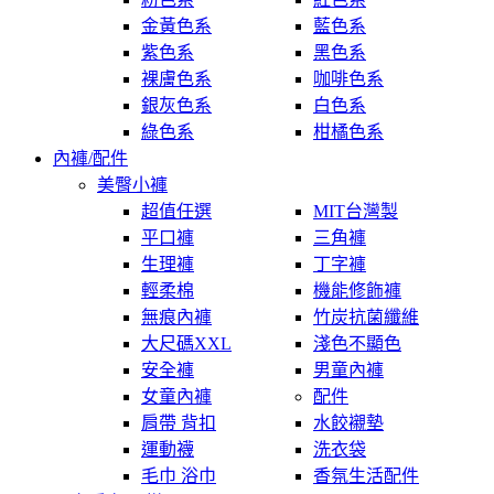
金黃色系
藍色系
紫色系
黑色系
裸膚色系
咖啡色系
銀灰色系
白色系
綠色系
柑橘色系
內褲/配件
美臀小褲
超值任選
MIT台灣製
平口褲
三角褲
生理褲
丁字褲
輕柔棉
機能修飾褲
無痕內褲
竹炭抗菌纖維
大尺碼XXL
淺色不顯色
安全褲
男童內褲
女童內褲
配件
肩帶 背扣
水餃襯墊
運動襪
洗衣袋
毛巾 浴巾
香氛生活配件