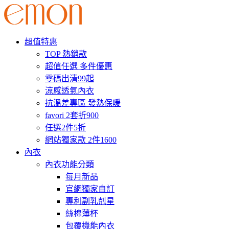
超值特惠
TOP 熱銷款
超值任選 多件優惠
零碼出清99起
涼感透氣內衣
抗溫差專區 發熱保暖
favori 2套折900
任選2件5折
網站獨家款 2件1600
內衣
內衣功能分類
每月新品
官網獨家自訂
專利副乳剋星
絲棉薄杯
包覆機能內衣