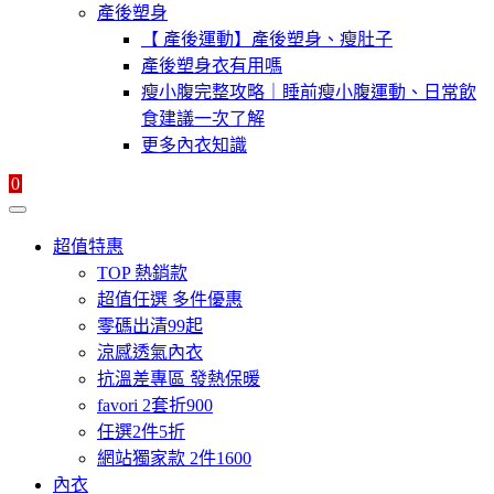
產後塑身
【 產後運動】產後塑身、瘦肚子
產後塑身衣有用嗎
瘦小腹完整攻略｜睡前瘦小腹運動、日常飲
食建議一次了解
更多內衣知識
0
超值特惠
TOP 熱銷款
超值任選 多件優惠
零碼出清99起
涼感透氣內衣
抗溫差專區 發熱保暖
favori 2套折900
任選2件5折
網站獨家款 2件1600
內衣