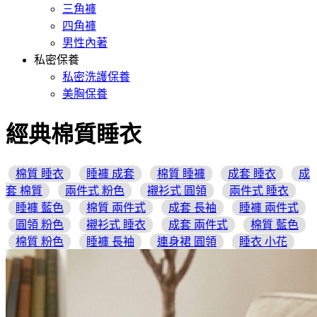
三角褲
四角褲
男性內著
私密保養
私密洗護保養
美胸保養
經典棉質睡衣
棉質 睡衣
睡褲 成套
棉質 睡褲
成套 睡衣
成
套 棉質
兩件式 粉色
襯衫式 圓領
兩件式 睡衣
睡褲 藍色
棉質 兩件式
成套 長袖
睡褲 兩件式
圓領 粉色
襯衫式 睡衣
成套 兩件式
棉質 藍色
棉質 粉色
睡褲 長袖
連身裙 圓領
睡衣 小花