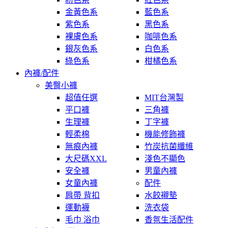
金黃色系
藍色系
紫色系
黑色系
裸膚色系
咖啡色系
銀灰色系
白色系
綠色系
柑橘色系
內褲/配件
美臀小褲
超值任選
MIT台灣製
平口褲
三角褲
生理褲
丁字褲
輕柔棉
機能修飾褲
無痕內褲
竹炭抗菌纖維
大尺碼XXL
淺色不顯色
安全褲
男童內褲
女童內褲
配件
肩帶 背扣
水餃襯墊
運動襪
洗衣袋
毛巾 浴巾
香氛生活配件