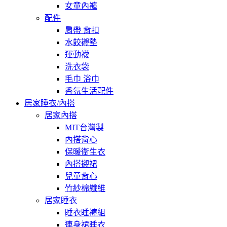
女童內褲
配件
肩帶 背扣
水餃襯墊
運動襪
洗衣袋
毛巾 浴巾
香氛生活配件
居家睡衣/內搭
居家內搭
MIT台灣製
內搭背心
保暖衛生衣
內搭襯裙
兒童背心
竹紗棉纖維
居家睡衣
睡衣睡褲組
連身裙睡衣