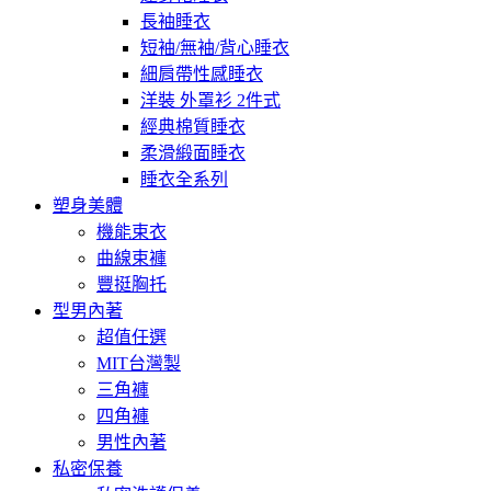
長袖睡衣
短袖/無袖/背心睡衣
細肩帶性感睡衣
洋裝 外罩衫 2件式
經典棉質睡衣
柔滑緞面睡衣
睡衣全系列
塑身美體
機能束衣
曲線束褲
豐挺胸托
型男內著
超值任選
MIT台灣製
三角褲
四角褲
男性內著
私密保養