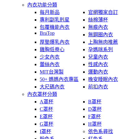
內衣功能分類
每月新品
官網獨家自訂
專利副乳剋星
絲棉薄杯
包覆機能內衣
無痕內衣
BraTop
無鋼圈內衣
厚墊爆乳內衣
上胸無肉推薦
雞胸低脊心
孕媽咪系列
少女內衣
兒童內衣
蕾絲內衣
性感內衣
MIT台灣製
運動內衣
50+ 媽媽內衣專區
晚安睡眠內衣
大尺碼內衣
前扣內衣
內衣罩杯分類
A罩杯
B罩杯
C罩杯
D罩杯
E罩杯
F罩杯
G罩杯
H罩杯
I罩杯
依色系尋找
粉色系
紅色系