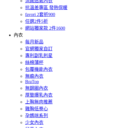
涼感透氣內衣
抗溫差專區 發熱保暖
favori 2套折900
任選2件5折
網站獨家款 2件1600
內衣
每月新品
官網獨家自訂
專利副乳剋星
絲棉薄杯
包覆機能內衣
無痕內衣
BraTop
無鋼圈內衣
厚墊爆乳內衣
上胸無肉推薦
雞胸低脊心
孕媽咪系列
少女內衣