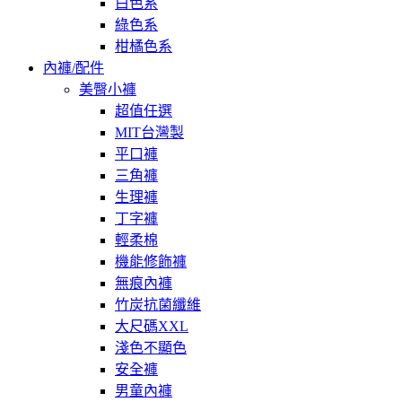
白色系
綠色系
柑橘色系
內褲/配件
美臀小褲
超值任選
MIT台灣製
平口褲
三角褲
生理褲
丁字褲
輕柔棉
機能修飾褲
無痕內褲
竹炭抗菌纖維
大尺碼XXL
淺色不顯色
安全褲
男童內褲