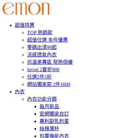
超值特惠
TOP 熱銷款
超值任選 多件優惠
零碼出清99起
涼感透氣內衣
抗溫差專區 發熱保暖
favori 2套折900
任選2件5折
網站獨家款 2件1600
內衣
內衣功能分類
每月新品
官網獨家自訂
專利副乳剋星
絲棉薄杯
包覆機能內衣