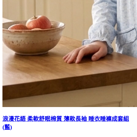
浪漫花語 柔軟舒眠棉質 薄款長袖 睡衣睡褲成套組
(藍)