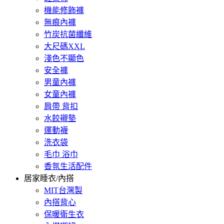
機能修飾褲
無痕內褲
竹炭抗菌纖維
大尺碼XXL
淺色不顯色
安全褲
男童內褲
女童內褲
肩帶 背扣
水餃襯墊
運動襪
洗衣袋
毛巾 浴巾
香氛生活配件
居家睡衣/內搭
MIT台灣製
內搭背心
保暖衛生衣