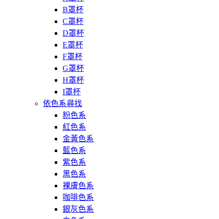
B罩杯
C罩杯
D罩杯
E罩杯
F罩杯
G罩杯
H罩杯
I罩杯
依色系尋找
粉色系
紅色系
金黃色系
藍色系
紫色系
黑色系
裸膚色系
咖啡色系
銀灰色系