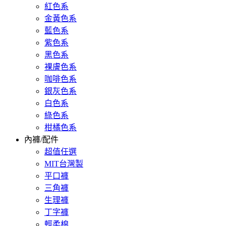
紅色系
金黃色系
藍色系
紫色系
黑色系
裸膚色系
咖啡色系
銀灰色系
白色系
綠色系
柑橘色系
內褲/配件
超值任選
MIT台灣製
平口褲
三角褲
生理褲
丁字褲
輕柔棉