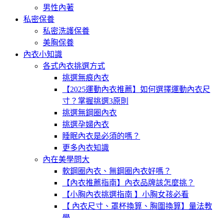
男性內著
私密保養
私密洗護保養
美胸保養
內衣小知識
各式內衣挑選方式
挑選無痕內衣
【2025運動內衣推薦】如何選擇運動內衣尺
寸？掌握挑選3原則
挑選無鋼圈內衣
挑選孕婦內衣
睡眠內衣是必須的嗎？
更多內衣知識
內在美學問大
軟鋼圈內衣、無鋼圈內衣好嗎？
【內衣推薦指南】內衣品牌該怎麼挑？
【小胸內衣挑選指南 】小胸女孩必看
【 內衣尺寸、罩杯換算、胸圍換算】量法教
學