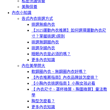
私密洗護保養
美胸保養
內衣小知識
各式內衣挑選方式
挑選無痕內衣
【2025運動內衣推薦】如何選擇運動內衣尺
寸？掌握挑選3原則
挑選無鋼圈內衣
挑選孕婦內衣
睡眠內衣是必須的嗎？
更多內衣知識
內在美學問大
軟鋼圈內衣、無鋼圈內衣好嗎？
【內衣推薦指南】內衣品牌該怎麼挑？
【小胸內衣挑選指南 】小胸女孩必看
【 內衣尺寸、罩杯換算、胸圍換算】量法教
學
胸型怎麼看？
更多內衣知識