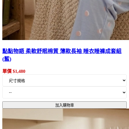
點點物語 柔軟舒眠棉質 薄款長袖 睡衣睡褲成套組
(藍)
單價 $1,480
加入購物車