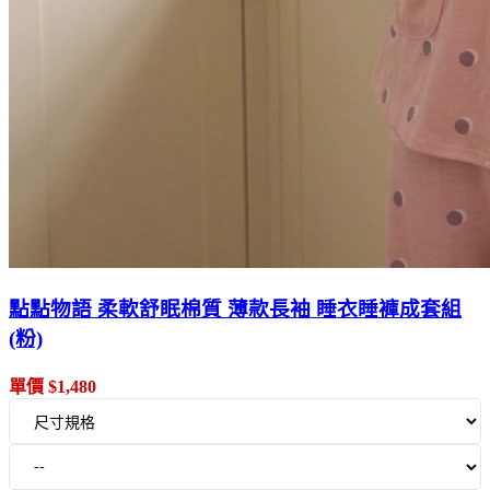
點點物語 柔軟舒眠棉質 薄款長袖 睡衣睡褲成套組
(粉)
單價 $1,480