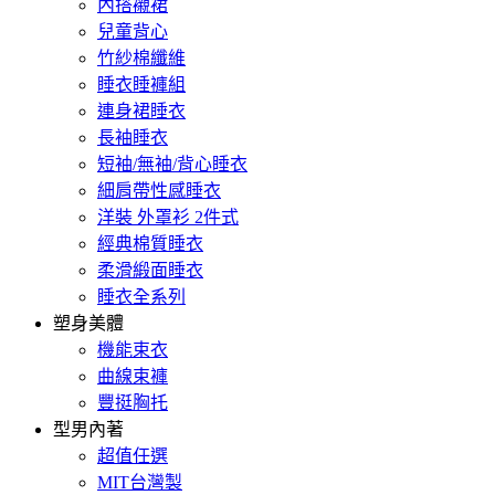
內搭襯裙
兒童背心
竹紗棉纖維
睡衣睡褲組
連身裙睡衣
長袖睡衣
短袖/無袖/背心睡衣
細肩帶性感睡衣
洋裝 外罩衫 2件式
經典棉質睡衣
柔滑緞面睡衣
睡衣全系列
塑身美體
機能束衣
曲線束褲
豐挺胸托
型男內著
超值任選
MIT台灣製