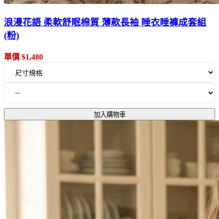
浪漫花語 柔軟舒眠棉質 薄款長袖 睡衣睡褲成套組
(粉)
單價 $1,480
加入購物車