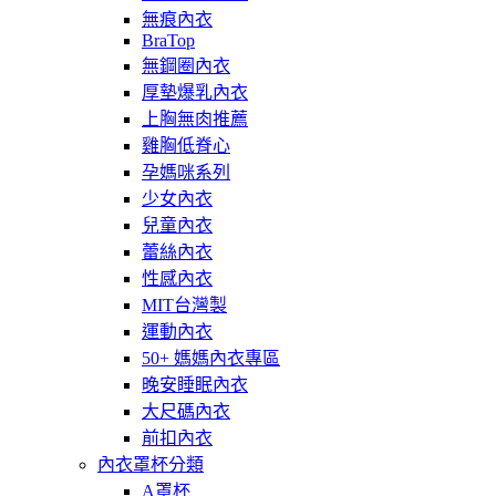
無痕內衣
BraTop
無鋼圈內衣
厚墊爆乳內衣
上胸無肉推薦
雞胸低脊心
孕媽咪系列
少女內衣
兒童內衣
蕾絲內衣
性感內衣
MIT台灣製
運動內衣
50+ 媽媽內衣專區
晚安睡眠內衣
大尺碼內衣
前扣內衣
內衣罩杯分類
A罩杯