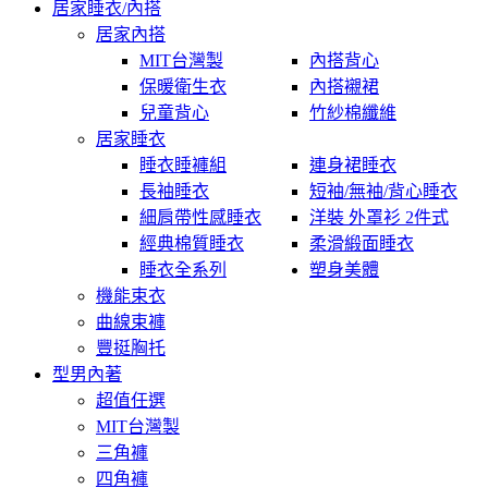
居家睡衣/內搭
居家內搭
MIT台灣製
內搭背心
保暖衛生衣
內搭襯裙
兒童背心
竹紗棉纖維
居家睡衣
睡衣睡褲組
連身裙睡衣
長袖睡衣
短袖/無袖/背心睡衣
細肩帶性感睡衣
洋裝 外罩衫 2件式
經典棉質睡衣
柔滑緞面睡衣
睡衣全系列
塑身美體
機能束衣
曲線束褲
豐挺胸托
型男內著
超值任選
MIT台灣製
三角褲
四角褲