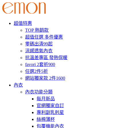
超值特惠
TOP 熱銷款
超值任選 多件優惠
零碼出清99起
涼感透氣內衣
抗溫差專區 發熱保暖
favori 2套折900
任選2件5折
網站獨家款 2件1600
內衣
內衣功能分類
每月新品
官網獨家自訂
專利副乳剋星
絲棉薄杯
包覆機能內衣