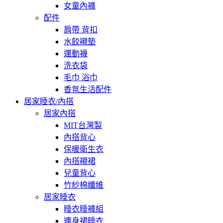
女童內褲
配件
肩帶 背扣
水餃襯墊
運動襪
洗衣袋
毛巾 浴巾
香氛生活配件
居家睡衣/內搭
居家內搭
MIT台灣製
內搭背心
保暖衛生衣
內搭襯裙
兒童背心
竹紗棉纖維
居家睡衣
睡衣睡褲組
連身裙睡衣