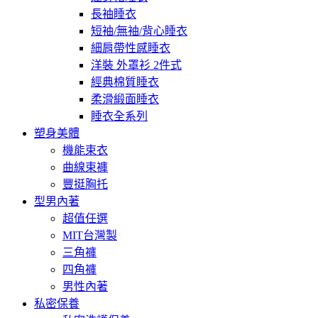
長袖睡衣
短袖/無袖/背心睡衣
細肩帶性感睡衣
洋裝 外罩衫 2件式
經典棉質睡衣
柔滑緞面睡衣
睡衣全系列
塑身美體
機能束衣
曲線束褲
豐挺胸托
型男內著
超值任選
MIT台灣製
三角褲
四角褲
男性內著
私密保養