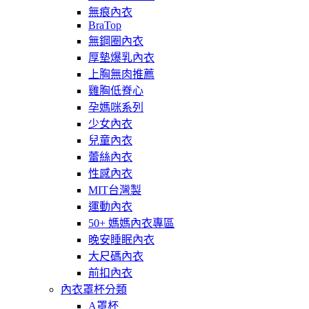
無痕內衣
BraTop
無鋼圈內衣
厚墊爆乳內衣
上胸無肉推薦
雞胸低脊心
孕媽咪系列
少女內衣
兒童內衣
蕾絲內衣
性感內衣
MIT台灣製
運動內衣
50+ 媽媽內衣專區
晚安睡眠內衣
大尺碼內衣
前扣內衣
內衣罩杯分類
A罩杯