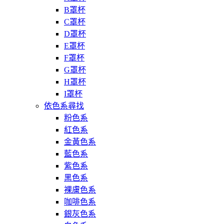
B罩杯
C罩杯
D罩杯
E罩杯
F罩杯
G罩杯
H罩杯
I罩杯
依色系尋找
粉色系
紅色系
金黃色系
藍色系
紫色系
黑色系
裸膚色系
咖啡色系
銀灰色系