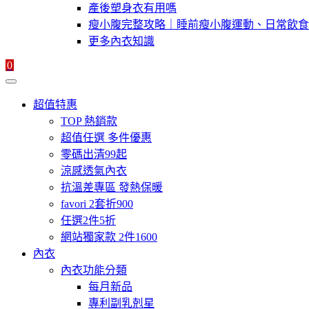
產後塑身衣有用嗎
瘦小腹完整攻略｜睡前瘦小腹運動、日常飲食
更多內衣知識
0
超值特惠
TOP 熱銷款
超值任選 多件優惠
零碼出清99起
涼感透氣內衣
抗溫差專區 發熱保暖
favori 2套折900
任選2件5折
網站獨家款 2件1600
內衣
內衣功能分類
每月新品
專利副乳剋星