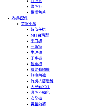
白色系
綠色系
柑橘色系
內褲/配件
美臀小褲
超值任選
MIT台灣製
平口褲
三角褲
生理褲
丁字褲
輕柔棉
機能修飾褲
無痕內褲
竹炭抗菌纖維
大尺碼XXL
淺色不顯色
安全褲
男童內褲