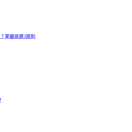
寸？掌握挑選3原則
學