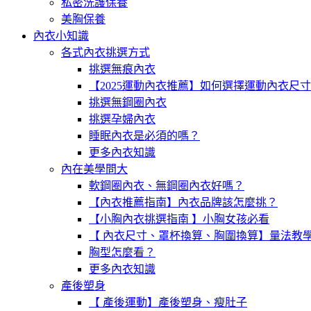
私密洗護保養
美胸保養
內衣小知識
各式內衣挑選方式
挑選無痕內衣
【2025運動內衣推薦】如何選擇運動內衣尺
挑選無鋼圈內衣
挑選孕婦內衣
睡眠內衣是必須的嗎？
更多內衣知識
內在美學問大
軟鋼圈內衣、無鋼圈內衣好嗎？
【內衣推薦指南】內衣品牌該怎麼挑？
【小胸內衣挑選指南 】小胸女孩必看
【 內衣尺寸、罩杯換算、胸圍換算】量法教
胸型怎麼看？
更多內衣知識
產後塑身
【 產後運動】產後塑身、瘦肚子