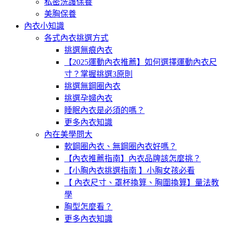
私密洗護保養
美胸保養
內衣小知識
各式內衣挑選方式
挑選無痕內衣
【2025運動內衣推薦】如何選擇運動內衣尺
寸？掌握挑選3原則
挑選無鋼圈內衣
挑選孕婦內衣
睡眠內衣是必須的嗎？
更多內衣知識
內在美學問大
軟鋼圈內衣、無鋼圈內衣好嗎？
【內衣推薦指南】內衣品牌該怎麼挑？
【小胸內衣挑選指南 】小胸女孩必看
【 內衣尺寸、罩杯換算、胸圍換算】量法教
學
胸型怎麼看？
更多內衣知識