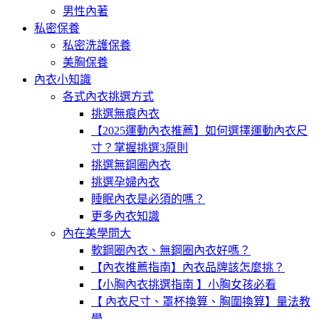
男性內著
私密保養
私密洗護保養
美胸保養
內衣小知識
各式內衣挑選方式
挑選無痕內衣
【2025運動內衣推薦】如何選擇運動內衣尺
寸？掌握挑選3原則
挑選無鋼圈內衣
挑選孕婦內衣
睡眠內衣是必須的嗎？
更多內衣知識
內在美學問大
軟鋼圈內衣、無鋼圈內衣好嗎？
【內衣推薦指南】內衣品牌該怎麼挑？
【小胸內衣挑選指南 】小胸女孩必看
【 內衣尺寸、罩杯換算、胸圍換算】量法教
學