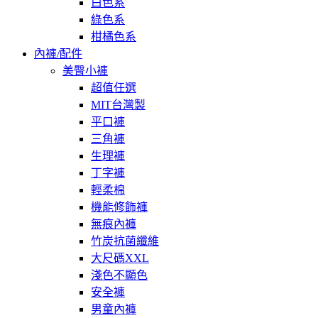
白色系
綠色系
柑橘色系
內褲/配件
美臀小褲
超值任選
MIT台灣製
平口褲
三角褲
生理褲
丁字褲
輕柔棉
機能修飾褲
無痕內褲
竹炭抗菌纖維
大尺碼XXL
淺色不顯色
安全褲
男童內褲