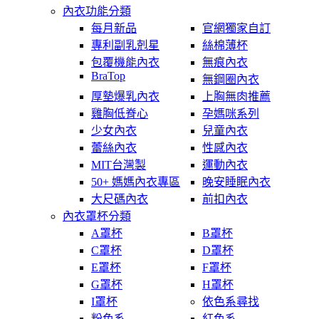
內衣功能分類
每月新品
官網獨家自訂
專利副乳剋星
絲棉薄杯
包覆機能內衣
無痕內衣
BraTop
無鋼圈內衣
厚墊爆乳內衣
上胸無肉推薦
雞胸低脊心
孕媽咪系列
少女內衣
兒童內衣
蕾絲內衣
性感內衣
MIT台灣製
運動內衣
50+ 媽媽內衣專區
晚安睡眠內衣
大尺碼內衣
前扣內衣
內衣罩杯分類
A罩杯
B罩杯
C罩杯
D罩杯
E罩杯
F罩杯
G罩杯
H罩杯
I罩杯
依色系尋找
粉色系
紅色系