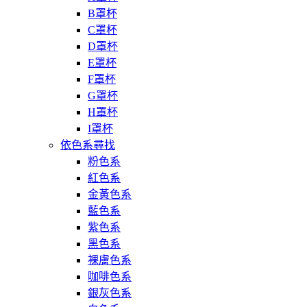
B罩杯
C罩杯
D罩杯
E罩杯
F罩杯
G罩杯
H罩杯
I罩杯
依色系尋找
粉色系
紅色系
金黃色系
藍色系
紫色系
黑色系
裸膚色系
咖啡色系
銀灰色系