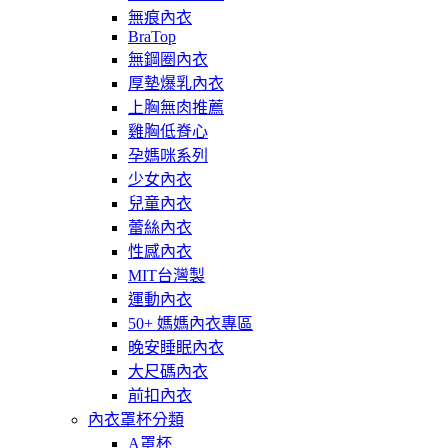
無痕內衣
BraTop
無鋼圈內衣
厚墊爆乳內衣
上胸無肉推薦
雞胸低脊心
孕媽咪系列
少女內衣
兒童內衣
蕾絲內衣
性感內衣
MIT台灣製
運動內衣
50+ 媽媽內衣專區
晚安睡眠內衣
大尺碼內衣
前扣內衣
內衣罩杯分類
A罩杯