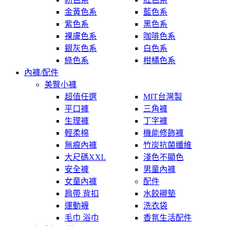
金黃色系
藍色系
紫色系
黑色系
裸膚色系
咖啡色系
銀灰色系
白色系
綠色系
柑橘色系
內褲/配件
美臀小褲
超值任選
MIT台灣製
平口褲
三角褲
生理褲
丁字褲
輕柔棉
機能修飾褲
無痕內褲
竹炭抗菌纖維
大尺碼XXL
淺色不顯色
安全褲
男童內褲
女童內褲
配件
肩帶 背扣
水餃襯墊
運動襪
洗衣袋
毛巾 浴巾
香氛生活配件