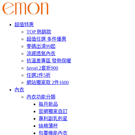
超值特惠
TOP 熱銷款
超值任選 多件優惠
零碼出清99起
涼感透氣內衣
抗溫差專區 發熱保暖
favori 2套折900
任選2件5折
網站獨家款 2件1600
內衣
內衣功能分類
每月新品
官網獨家自訂
專利副乳剋星
絲棉薄杯
包覆機能內衣