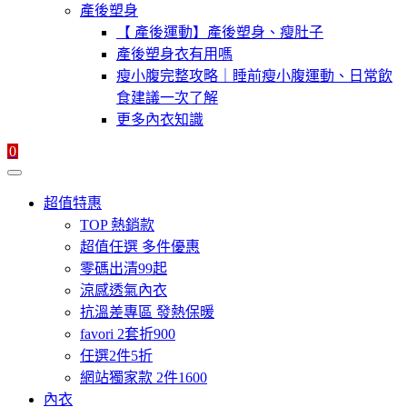
產後塑身
【 產後運動】產後塑身、瘦肚子
產後塑身衣有用嗎
瘦小腹完整攻略｜睡前瘦小腹運動、日常飲
食建議一次了解
更多內衣知識
0
超值特惠
TOP 熱銷款
超值任選 多件優惠
零碼出清99起
涼感透氣內衣
抗溫差專區 發熱保暖
favori 2套折900
任選2件5折
網站獨家款 2件1600
內衣