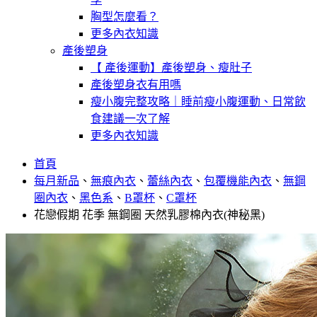
胸型怎麼看？
更多內衣知識
產後塑身
【 產後運動】產後塑身、瘦肚子
產後塑身衣有用嗎
瘦小腹完整攻略｜睡前瘦小腹運動、日常飲
食建議一次了解
更多內衣知識
首頁
每月新品
、
無痕內衣
、
蕾絲內衣
、
包覆機能內衣
、
無鋼
圈內衣
、
黑色系
、
B罩杯
、
C罩杯
花戀假期 花季 無鋼圈 天然乳膠棉內衣(神秘黑)