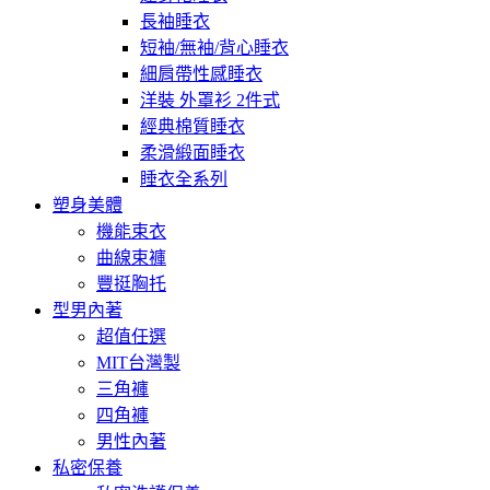
長袖睡衣
短袖/無袖/背心睡衣
細肩帶性感睡衣
洋裝 外罩衫 2件式
經典棉質睡衣
柔滑緞面睡衣
睡衣全系列
塑身美體
機能束衣
曲線束褲
豐挺胸托
型男內著
超值任選
MIT台灣製
三角褲
四角褲
男性內著
私密保養