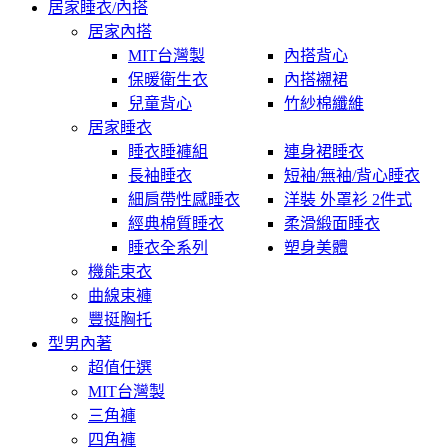
居家睡衣/內搭
居家內搭
MIT台灣製
內搭背心
保暖衛生衣
內搭襯裙
兒童背心
竹紗棉纖維
居家睡衣
睡衣睡褲組
連身裙睡衣
長袖睡衣
短袖/無袖/背心睡衣
細肩帶性感睡衣
洋裝 外罩衫 2件式
經典棉質睡衣
柔滑緞面睡衣
睡衣全系列
塑身美體
機能束衣
曲線束褲
豐挺胸托
型男內著
超值任選
MIT台灣製
三角褲
四角褲