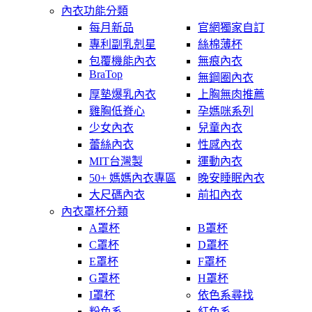
內衣功能分類
每月新品
官網獨家自訂
專利副乳剋星
絲棉薄杯
包覆機能內衣
無痕內衣
BraTop
無鋼圈內衣
厚墊爆乳內衣
上胸無肉推薦
雞胸低脊心
孕媽咪系列
少女內衣
兒童內衣
蕾絲內衣
性感內衣
MIT台灣製
運動內衣
50+ 媽媽內衣專區
晚安睡眠內衣
大尺碼內衣
前扣內衣
內衣罩杯分類
A罩杯
B罩杯
C罩杯
D罩杯
E罩杯
F罩杯
G罩杯
H罩杯
I罩杯
依色系尋找
粉色系
紅色系