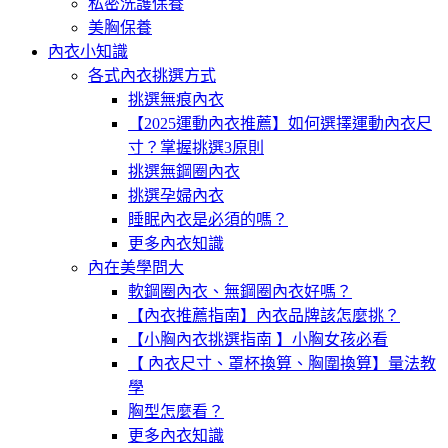
私密洗護保養
美胸保養
內衣小知識
各式內衣挑選方式
挑選無痕內衣
【2025運動內衣推薦】如何選擇運動內衣尺
寸？掌握挑選3原則
挑選無鋼圈內衣
挑選孕婦內衣
睡眠內衣是必須的嗎？
更多內衣知識
內在美學問大
軟鋼圈內衣、無鋼圈內衣好嗎？
【內衣推薦指南】內衣品牌該怎麼挑？
【小胸內衣挑選指南 】小胸女孩必看
【 內衣尺寸、罩杯換算、胸圍換算】量法教
學
胸型怎麼看？
更多內衣知識