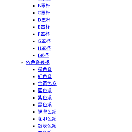
B罩杯
C罩杯
D罩杯
E罩杯
F罩杯
G罩杯
H罩杯
I罩杯
依色系尋找
粉色系
紅色系
金黃色系
藍色系
紫色系
黑色系
裸膚色系
咖啡色系
銀灰色系