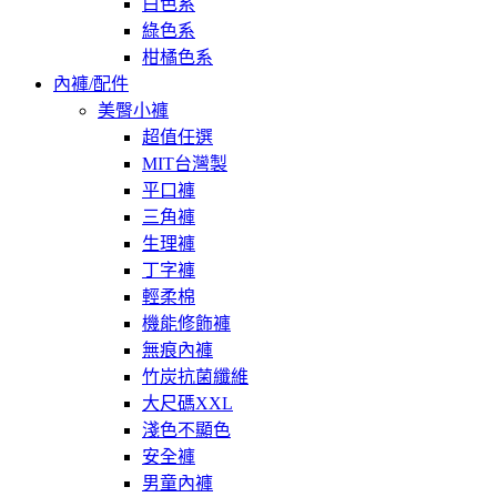
白色系
綠色系
柑橘色系
內褲/配件
美臀小褲
超值任選
MIT台灣製
平口褲
三角褲
生理褲
丁字褲
輕柔棉
機能修飾褲
無痕內褲
竹炭抗菌纖維
大尺碼XXL
淺色不顯色
安全褲
男童內褲