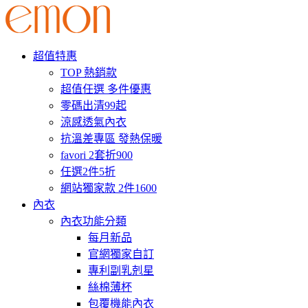
超值特惠
TOP 熱銷款
超值任選 多件優惠
零碼出清99起
涼感透氣內衣
抗溫差專區 發熱保暖
favori 2套折900
任選2件5折
網站獨家款 2件1600
內衣
內衣功能分類
每月新品
官網獨家自訂
專利副乳剋星
絲棉薄杯
包覆機能內衣