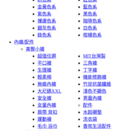
金黃色系
藍色系
紫色系
黑色系
裸膚色系
咖啡色系
銀灰色系
白色系
綠色系
柑橘色系
內褲/配件
美臀小褲
超值任選
MIT台灣製
平口褲
三角褲
生理褲
丁字褲
輕柔棉
機能修飾褲
無痕內褲
竹炭抗菌纖維
大尺碼XXL
淺色不顯色
安全褲
男童內褲
女童內褲
配件
肩帶 背扣
水餃襯墊
運動襪
洗衣袋
毛巾 浴巾
香氛生活配件