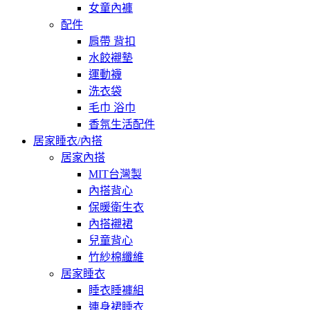
女童內褲
配件
肩帶 背扣
水餃襯墊
運動襪
洗衣袋
毛巾 浴巾
香氛生活配件
居家睡衣/內搭
居家內搭
MIT台灣製
內搭背心
保暖衛生衣
內搭襯裙
兒童背心
竹紗棉纖維
居家睡衣
睡衣睡褲組
連身裙睡衣