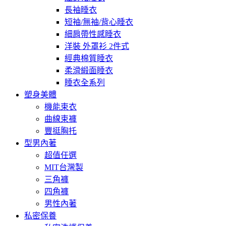
長袖睡衣
短袖/無袖/背心睡衣
細肩帶性感睡衣
洋裝 外罩衫 2件式
經典棉質睡衣
柔滑緞面睡衣
睡衣全系列
塑身美體
機能束衣
曲線束褲
豐挺胸托
型男內著
超值任選
MIT台灣製
三角褲
四角褲
男性內著
私密保養