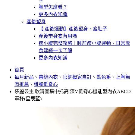
胸型怎麼看？
更多內衣知識
產後塑身
【 產後運動】產後塑身、瘦肚子
產後塑身衣有用嗎
瘦小腹完整攻略｜睡前瘦小腹運動、日常飲
食建議一次了解
更多內衣知識
首頁
每月新品
、
蕾絲內衣
、
官網獨家自訂
、
藍色系
、
上胸無
肉推薦
、
雞胸低脊心
莎麗公主 軟鋼圈集中托高 深V低脊心機能型內衣ABCD
罩杯(星辰藍)