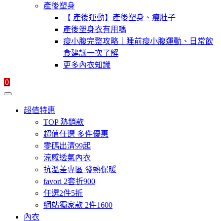
產後塑身
【 產後運動】產後塑身、瘦肚子
產後塑身衣有用嗎
瘦小腹完整攻略｜睡前瘦小腹運動、日常飲
食建議一次了解
更多內衣知識
0
超值特惠
TOP 熱銷款
超值任選 多件優惠
零碼出清99起
涼感透氣內衣
抗溫差專區 發熱保暖
favori 2套折900
任選2件5折
網站獨家款 2件1600
內衣