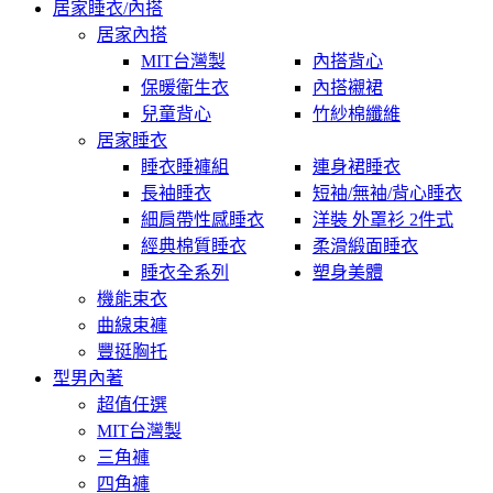
居家睡衣/內搭
居家內搭
MIT台灣製
內搭背心
保暖衛生衣
內搭襯裙
兒童背心
竹紗棉纖維
居家睡衣
睡衣睡褲組
連身裙睡衣
長袖睡衣
短袖/無袖/背心睡衣
細肩帶性感睡衣
洋裝 外罩衫 2件式
經典棉質睡衣
柔滑緞面睡衣
睡衣全系列
塑身美體
機能束衣
曲線束褲
豐挺胸托
型男內著
超值任選
MIT台灣製
三角褲
四角褲