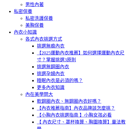
男性內著
私密保養
私密洗護保養
美胸保養
內衣小知識
各式內衣挑選方式
挑選無痕內衣
【2025運動內衣推薦】如何選擇運動內衣尺
寸？掌握挑選3原則
挑選無鋼圈內衣
挑選孕婦內衣
睡眠內衣是必須的嗎？
更多內衣知識
內在美學問大
軟鋼圈內衣、無鋼圈內衣好嗎？
【內衣推薦指南】內衣品牌該怎麼挑？
【小胸內衣挑選指南 】小胸女孩必看
【 內衣尺寸、罩杯換算、胸圍換算】量法教
學