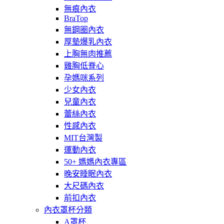
無痕內衣
BraTop
無鋼圈內衣
厚墊爆乳內衣
上胸無肉推薦
雞胸低脊心
孕媽咪系列
少女內衣
兒童內衣
蕾絲內衣
性感內衣
MIT台灣製
運動內衣
50+ 媽媽內衣專區
晚安睡眠內衣
大尺碼內衣
前扣內衣
內衣罩杯分類
A罩杯