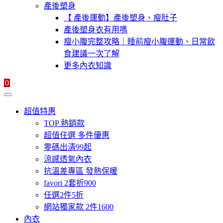
產後塑身
【 產後運動】產後塑身、瘦肚子
產後塑身衣有用嗎
瘦小腹完整攻略｜睡前瘦小腹運動、日常飲
食建議一次了解
更多內衣知識
0
超值特惠
TOP 熱銷款
超值任選 多件優惠
零碼出清99起
涼感透氣內衣
抗溫差專區 發熱保暖
favori 2套折900
任選2件5折
網站獨家款 2件1600
內衣