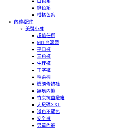
白色系
綠色系
柑橘色系
內褲/配件
美臀小褲
超值任選
MIT台灣製
平口褲
三角褲
生理褲
丁字褲
輕柔棉
機能修飾褲
無痕內褲
竹炭抗菌纖維
大尺碼XXL
淺色不顯色
安全褲
男童內褲