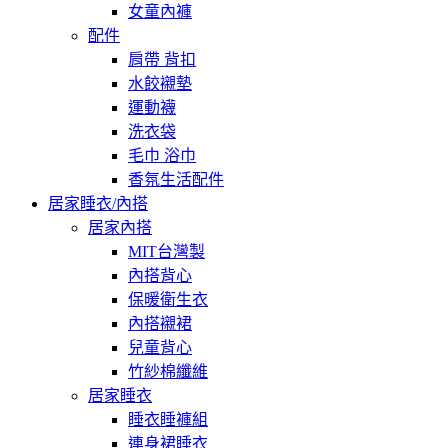
女童內褲
配件
肩帶 背扣
水餃襯墊
運動襪
洗衣袋
毛巾 浴巾
香氛生活配件
居家睡衣/內搭
居家內搭
MIT台灣製
內搭背心
保暖衛生衣
內搭襯裙
兒童背心
竹紗棉纖維
居家睡衣
睡衣睡褲組
連身裙睡衣