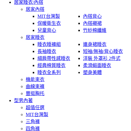
居家睡衣/內搭
居家內搭
MIT台灣製
內搭背心
保暖衛生衣
內搭襯裙
兒童背心
竹紗棉纖維
居家睡衣
睡衣睡褲組
連身裙睡衣
長袖睡衣
短袖/無袖/背心睡衣
細肩帶性感睡衣
洋裝 外罩衫 2件式
經典棉質睡衣
柔滑緞面睡衣
睡衣全系列
塑身美體
機能束衣
曲線束褲
豐挺胸托
型男內著
超值任選
MIT台灣製
三角褲
四角褲