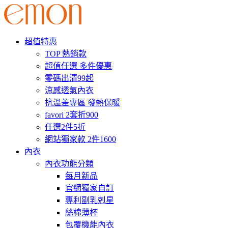
超值特惠
TOP 熱銷款
超值任選 多件優惠
零碼出清99起
涼感透氣內衣
抗溫差專區 發熱保暖
favori 2套折900
任選2件5折
網站獨家款 2件1600
內衣
內衣功能分類
每月新品
官網獨家自訂
專利副乳剋星
絲棉薄杯
包覆機能內衣