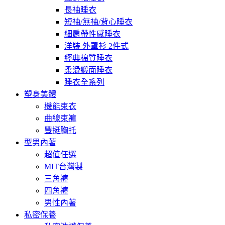
長袖睡衣
短袖/無袖/背心睡衣
細肩帶性感睡衣
洋裝 外罩衫 2件式
經典棉質睡衣
柔滑緞面睡衣
睡衣全系列
塑身美體
機能束衣
曲線束褲
豐挺胸托
型男內著
超值任選
MIT台灣製
三角褲
四角褲
男性內著
私密保養