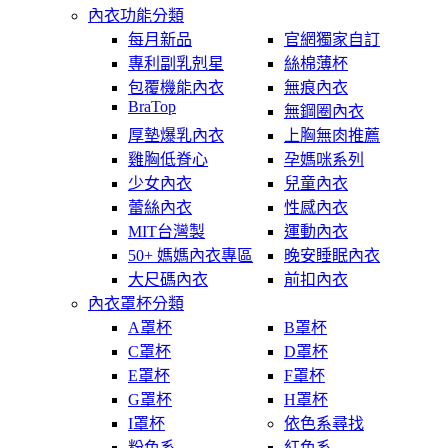
內衣功能分類
每月新品
官網獨家自訂
專利副乳剋星
絲棉薄杯
包覆機能內衣
無痕內衣
BraTop
無鋼圈內衣
厚墊爆乳內衣
上胸無肉推薦
雞胸低脊心
孕媽咪系列
少女內衣
兒童內衣
蕾絲內衣
性感內衣
MIT台灣製
運動內衣
50+ 媽媽內衣專區
晚安睡眠內衣
大尺碼內衣
前扣內衣
內衣罩杯分類
A罩杯
B罩杯
C罩杯
D罩杯
E罩杯
F罩杯
G罩杯
H罩杯
I罩杯
依色系尋找
粉色系
紅色系