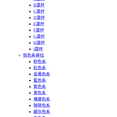
B罩杯
C罩杯
D罩杯
E罩杯
F罩杯
G罩杯
H罩杯
I罩杯
依色系尋找
粉色系
紅色系
金黃色系
藍色系
紫色系
黑色系
裸膚色系
咖啡色系
銀灰色系