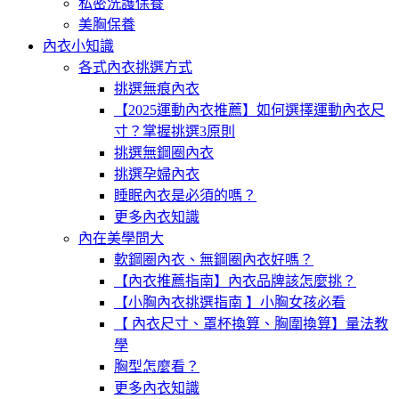
私密洗護保養
美胸保養
內衣小知識
各式內衣挑選方式
挑選無痕內衣
【2025運動內衣推薦】如何選擇運動內衣尺
寸？掌握挑選3原則
挑選無鋼圈內衣
挑選孕婦內衣
睡眠內衣是必須的嗎？
更多內衣知識
內在美學問大
軟鋼圈內衣、無鋼圈內衣好嗎？
【內衣推薦指南】內衣品牌該怎麼挑？
【小胸內衣挑選指南 】小胸女孩必看
【 內衣尺寸、罩杯換算、胸圍換算】量法教
學
胸型怎麼看？
更多內衣知識