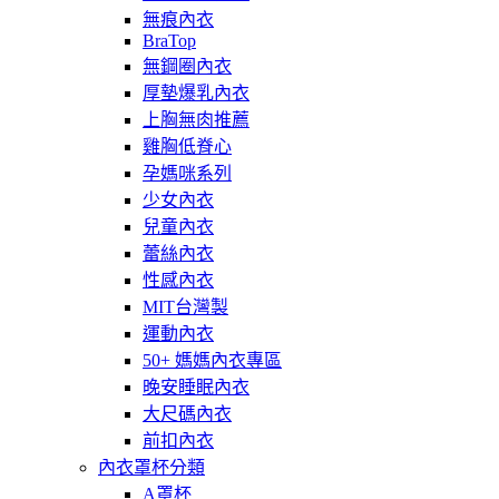
無痕內衣
BraTop
無鋼圈內衣
厚墊爆乳內衣
上胸無肉推薦
雞胸低脊心
孕媽咪系列
少女內衣
兒童內衣
蕾絲內衣
性感內衣
MIT台灣製
運動內衣
50+ 媽媽內衣專區
晚安睡眠內衣
大尺碼內衣
前扣內衣
內衣罩杯分類
A罩杯