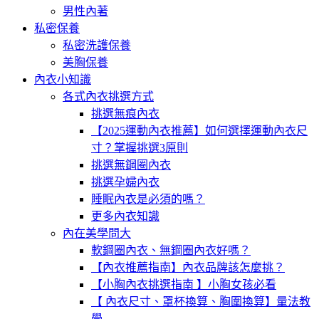
男性內著
私密保養
私密洗護保養
美胸保養
內衣小知識
各式內衣挑選方式
挑選無痕內衣
【2025運動內衣推薦】如何選擇運動內衣尺
寸？掌握挑選3原則
挑選無鋼圈內衣
挑選孕婦內衣
睡眠內衣是必須的嗎？
更多內衣知識
內在美學問大
軟鋼圈內衣、無鋼圈內衣好嗎？
【內衣推薦指南】內衣品牌該怎麼挑？
【小胸內衣挑選指南 】小胸女孩必看
【 內衣尺寸、罩杯換算、胸圍換算】量法教
學