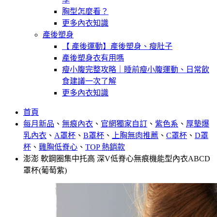
胸型怎麼看？
更多內衣知識
產後塑身
【 產後運動】產後塑身、瘦肚子
產後塑身衣有用嗎
瘦小腹完整攻略｜睡前瘦小腹運動、日常飲
食建議一次了解
更多內衣知識
首頁
每月新品
、
無痕內衣
、
官網獨家自訂
、
紫色系
、
厚墊爆
乳內衣
、
A罩杯
、
B罩杯
、
上胸無肉推薦
、
C罩杯
、
D罩
杯
、
雞胸低脊心
、
TOP 熱銷款
澎澎 軟鋼圈集中托高 深V低脊心無痕機能型內衣ABCD
罩杯(葡萄紫)