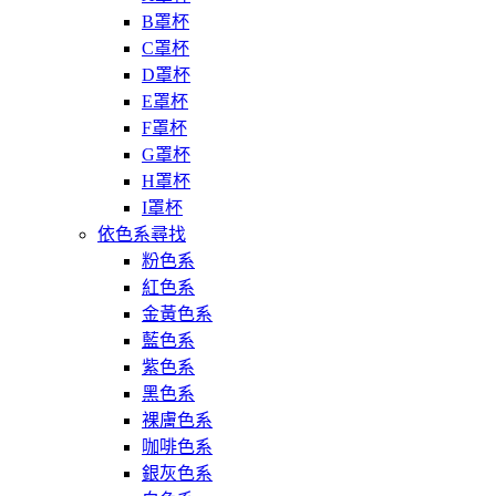
B罩杯
C罩杯
D罩杯
E罩杯
F罩杯
G罩杯
H罩杯
I罩杯
依色系尋找
粉色系
紅色系
金黃色系
藍色系
紫色系
黑色系
裸膚色系
咖啡色系
銀灰色系