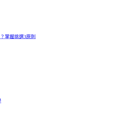
寸？掌握挑選3原則
學