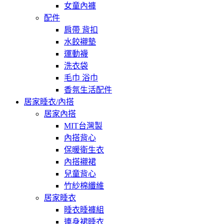
女童內褲
配件
肩帶 背扣
水餃襯墊
運動襪
洗衣袋
毛巾 浴巾
香氛生活配件
居家睡衣/內搭
居家內搭
MIT台灣製
內搭背心
保暖衛生衣
內搭襯裙
兒童背心
竹紗棉纖維
居家睡衣
睡衣睡褲組
連身裙睡衣