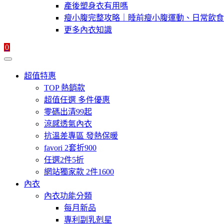
產後塑身衣有用嗎
瘦小腹完整攻略｜睡前瘦小腹運動、日常飲食
更多內衣知識
0
超值特惠
TOP 熱銷款
超值任選 多件優惠
零碼出清99起
涼感透氣內衣
抗溫差專區 發熱保暖
favori 2套折900
任選2件5折
網站獨家款 2件1600
內衣
內衣功能分類
每月新品
專利副乳剋星