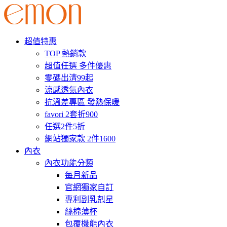
超值特惠
TOP 熱銷款
超值任選 多件優惠
零碼出清99起
涼感透氣內衣
抗溫差專區 發熱保暖
favori 2套折900
任選2件5折
網站獨家款 2件1600
內衣
內衣功能分類
每月新品
官網獨家自訂
專利副乳剋星
絲棉薄杯
包覆機能內衣