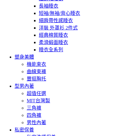
長袖睡衣
短袖/無袖/背心睡衣
細肩帶性感睡衣
洋裝 外罩衫 2件式
經典棉質睡衣
柔滑緞面睡衣
睡衣全系列
塑身美體
機能束衣
曲線束褲
豐挺胸托
型男內著
超值任選
MIT台灣製
三角褲
四角褲
男性內著
私密保養