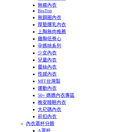
無痕內衣
BraTop
無鋼圈內衣
厚墊爆乳內衣
上胸無肉推薦
雞胸低脊心
孕媽咪系列
少女內衣
兒童內衣
蕾絲內衣
性感內衣
MIT台灣製
運動內衣
50+ 媽媽內衣專區
晚安睡眠內衣
大尺碼內衣
前扣內衣
內衣罩杯分類
A罩杯