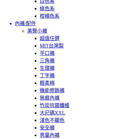
白色系
綠色系
柑橘色系
內褲/配件
美臀小褲
超值任選
MIT台灣製
平口褲
三角褲
生理褲
丁字褲
輕柔棉
機能修飾褲
無痕內褲
竹炭抗菌纖維
大尺碼XXL
淺色不顯色
安全褲
男童內褲