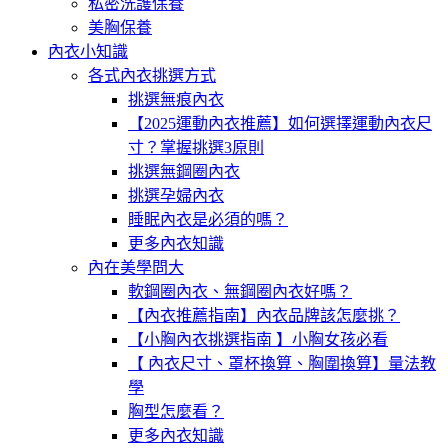
私密洗護保養
美胸保養
內衣小知識
各式內衣挑選方式
挑選無痕內衣
【2025運動內衣推薦】如何選擇運動內衣尺
寸？掌握挑選3原則
挑選無鋼圈內衣
挑選孕婦內衣
睡眠內衣是必須的嗎？
更多內衣知識
內在美學問大
軟鋼圈內衣、無鋼圈內衣好嗎？
【內衣推薦指南】內衣品牌該怎麼挑？
【小胸內衣挑選指南 】小胸女孩必看
【 內衣尺寸、罩杯換算、胸圍換算】量法教
學
胸型怎麼看？
更多內衣知識