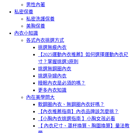
男性內著
私密保養
私密洗護保養
美胸保養
內衣小知識
各式內衣挑選方式
挑選無痕內衣
【2025運動內衣推薦】如何選擇運動內衣尺
寸？掌握挑選3原則
挑選無鋼圈內衣
挑選孕婦內衣
睡眠內衣是必須的嗎？
更多內衣知識
內在美學問大
軟鋼圈內衣、無鋼圈內衣好嗎？
【內衣推薦指南】內衣品牌該怎麼挑？
【小胸內衣挑選指南 】小胸女孩必看
【 內衣尺寸、罩杯換算、胸圍換算】量法教
學