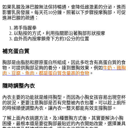
如果乳腺及淋巴腺無法保持暢通，會降低雌激素的分泌，進而
影響乳房發展。每天花10分鐘，照著以下步驟按摩胸部，可促
進淋巴腺的疏通：
將手指握拳
以點按的方式，利用指關節沿著胸部形狀按摩
由外而內按摩鎖骨下方約3公分的位置
補充蛋白質
胸部是由脂肪和膠原蛋白所組成，因此多吃含有高蛋白質的食
物，可提供胸部足夠的養分，達到豐胸效果，例如
牛奶、雞胸
肉、豆腐、魚肉，都是蛋白質含量高的食物
。
隨時調整內衣
內衣主要的功能就是維持胸型，而因為小胸女孩容易出現空杯
的狀況，更要注意胸部是否有完整被內衣包覆，可以趁上廁所
的時候順便調整內衣，讓內衣一整天都能有效支撐胸部。
了解上面內衣挑選方法，及3種豐胸方式後，其實要解決小胸
困擾，最根本還是要從胸部最貼近的內衣開始改變，選擇兼具