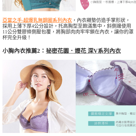
亞當之手-超爆乳無鋼圈系列內衣
，內衣襯墊仿造手掌形狀，
採用上薄下厚4公分設計，托高胸型至飽滿集中，斜側邊使用
11公分雙膠條側壓包覆，將胸部肉肉牢牢鎖在內衣，讓你的罩
杯完全升級！
小胸內衣推薦2：
祕密花園．嫚花 深V系列內衣