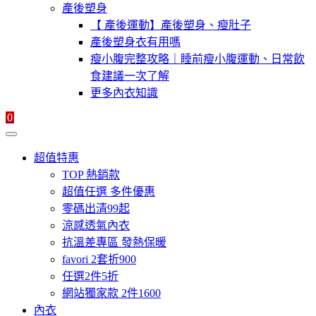
產後塑身
【 產後運動】產後塑身、瘦肚子
產後塑身衣有用嗎
瘦小腹完整攻略｜睡前瘦小腹運動、日常飲
食建議一次了解
更多內衣知識
0
超值特惠
TOP 熱銷款
超值任選 多件優惠
零碼出清99起
涼感透氣內衣
抗溫差專區 發熱保暖
favori 2套折900
任選2件5折
網站獨家款 2件1600
內衣