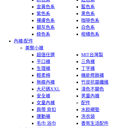
金黃色系
藍色系
紫色系
黑色系
裸膚色系
咖啡色系
銀灰色系
白色系
綠色系
柑橘色系
內褲/配件
美臀小褲
超值任選
MIT台灣製
平口褲
三角褲
生理褲
丁字褲
輕柔棉
機能修飾褲
無痕內褲
竹炭抗菌纖維
大尺碼XXL
淺色不顯色
安全褲
男童內褲
女童內褲
配件
肩帶 背扣
水餃襯墊
運動襪
洗衣袋
毛巾 浴巾
香氛生活配件