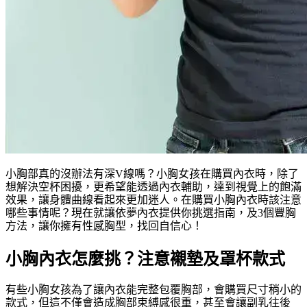
小胸部真的沒辦法有深V線嗎？小胸女孩在購買內衣時，除了
想解決空杯困擾，更希望能透過內衣輔助，達到視覺上的飽滿
效果，讓身體曲線看起來更加迷人。在購買小胸內衣時該注意
哪些事情呢？現在就讓依夢內衣提供你挑選指南，及3個豐胸
方法，讓你擁有性感胸型，找回自信心！
小胸內衣怎麼挑？注意襯墊及罩杯款式
有些小胸女孩為了讓內衣能完整包覆胸部，會購買尺寸稍小的
款式，但這不僅會造成胸部束縛感很重，甚至會讓副乳往後