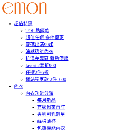
超值特惠
TOP 熱銷款
超值任選 多件優惠
零碼出清99起
涼感透氣內衣
抗溫差專區 發熱保暖
favori 2套折900
任選2件5折
網站獨家款 2件1600
內衣
內衣功能分類
每月新品
官網獨家自訂
專利副乳剋星
絲棉薄杯
包覆機能內衣