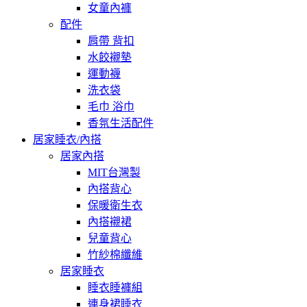
女童內褲
配件
肩帶 背扣
水餃襯墊
運動襪
洗衣袋
毛巾 浴巾
香氛生活配件
居家睡衣/內搭
居家內搭
MIT台灣製
內搭背心
保暖衛生衣
內搭襯裙
兒童背心
竹紗棉纖維
居家睡衣
睡衣睡褲組
連身裙睡衣