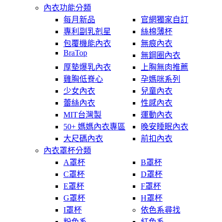
內衣功能分類
每月新品
官網獨家自訂
專利副乳剋星
絲棉薄杯
包覆機能內衣
無痕內衣
BraTop
無鋼圈內衣
厚墊爆乳內衣
上胸無肉推薦
雞胸低脊心
孕媽咪系列
少女內衣
兒童內衣
蕾絲內衣
性感內衣
MIT台灣製
運動內衣
50+ 媽媽內衣專區
晚安睡眠內衣
大尺碼內衣
前扣內衣
內衣罩杯分類
A罩杯
B罩杯
C罩杯
D罩杯
E罩杯
F罩杯
G罩杯
H罩杯
I罩杯
依色系尋找
粉色系
紅色系