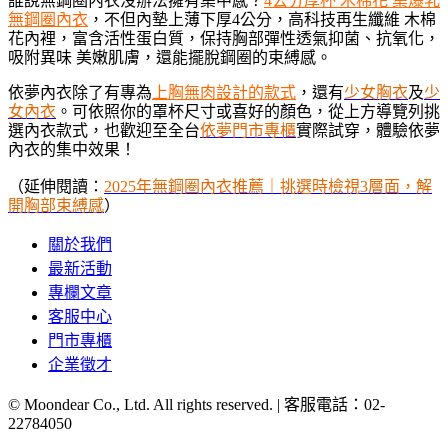
誰說無鋼圈內衣沒辦法擁有集中感？
4公分厚杯 木棉花 集爆乳
無鋼圈內衣
，不但內墊上薄下厚4公分，高科技再生纖維 木棉
花內裡，富含活性蛋白質，保持胸部彈性透氣抑菌、抗氧化，
吸附異味 美嫩肌膚，還能擺脫鋼圈的束縛感。
依夢內衣除了有專為
上胸無肉設計的款式
，還有
少女胸衣
及
少
女內衣
。可依照你的罩杯尺寸或喜好的顏色，從上方導覽列挑
選內衣款式，也歡迎至全台
依夢門市專櫃
實際試穿，體驗依夢
內衣的集中效果！
（延伸閱讀：
2025年無鋼圈內衣推薦｜挑選時檢視3層面，解
開胸部束縛感
）
關於我們
最新活動
專欄文章
客服中心
門市專櫃
企業徵才
© Moondear Co., Ltd. All rights reserved. | 客服電話：
02-
22784050