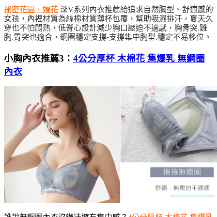
祕密花園．嫚花
深V系列內衣推薦給追求自然胸型、舒適感的
女孩，內裡材質為絲棉材質薄杯包覆，幫助吸濕排汗，夏天久
穿也不怕悶熱，低脊心設計減少胸口壓
迫不適感，胸骨突.雞
胸.胃突也適合
，
鋼圈穩定支撐-支撐集中胸型.穩定不易移位
。
小胸內衣推薦3：
4公分厚杯 木棉花 集爆乳 無鋼圈
內衣