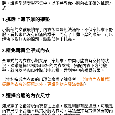
跑，讓胸型越變越不集中，以下將教你小胸內衣正確的挑選方
式：
1.挑選上薄下厚的襯墊
小胸部的女孩最怕穿了內衣卻還是無法滿杯，不但穿起來不舒
服，看起來也沒有飽滿的樣子。而有了上薄下厚的襯墊，可以
解決下胸無肉的問題，將胸部往上托高。
2.避免購買全罩式內衣
全罩式的內衣在小胸女身上穿起來，中間可能會有空杯的狀
況，建議選擇1/2或3/4罩杯的內衣款式，搭配內衣下方的襯
墊，就可以將肉肉往胸部中心推，達到集中的視覺效果。
（空杯造成內衣痕的出現怎麼辦？請參考：
【無痕內衣推薦】
擺脫內衣痕的窘境之外，更讓你擁有豐滿美胸
）
3.選擇合適的內衣尺寸
如果穿了之後發現內衣會往上跑，或是胸部有壓迫感，可能是
內衣尺寸不合適。購買小胸內衣時，建議選擇有提供試穿的內