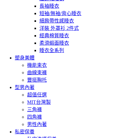
長袖睡衣
短袖/無袖/背心睡衣
細肩帶性感睡衣
洋裝 外罩衫 2件式
經典棉質睡衣
柔滑緞面睡衣
睡衣全系列
塑身美體
機能束衣
曲線束褲
豐挺胸托
型男內著
超值任選
MIT台灣製
三角褲
四角褲
男性內著
私密保養