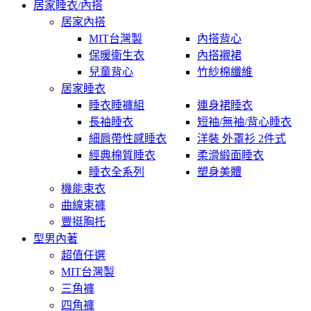
居家睡衣/內搭
居家內搭
MIT台灣製
內搭背心
保暖衛生衣
內搭襯裙
兒童背心
竹紗棉纖維
居家睡衣
睡衣睡褲組
連身裙睡衣
長袖睡衣
短袖/無袖/背心睡衣
細肩帶性感睡衣
洋裝 外罩衫 2件式
經典棉質睡衣
柔滑緞面睡衣
睡衣全系列
塑身美體
機能束衣
曲線束褲
豐挺胸托
型男內著
超值任選
MIT台灣製
三角褲
四角褲