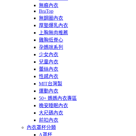
無痕內衣
BraTop
無鋼圈內衣
厚墊爆乳內衣
上胸無肉推薦
雞胸低脊心
孕媽咪系列
少女內衣
兒童內衣
蕾絲內衣
性感內衣
MIT台灣製
運動內衣
50+ 媽媽內衣專區
晚安睡眠內衣
大尺碼內衣
前扣內衣
內衣罩杯分類
A罩杯