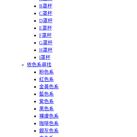
B罩杯
C罩杯
D罩杯
E罩杯
F罩杯
G罩杯
H罩杯
I罩杯
依色系尋找
粉色系
紅色系
金黃色系
藍色系
紫色系
黑色系
裸膚色系
咖啡色系
銀灰色系