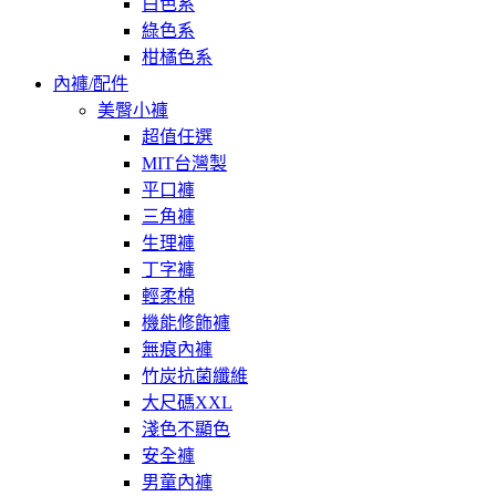
白色系
綠色系
柑橘色系
內褲/配件
美臀小褲
超值任選
MIT台灣製
平口褲
三角褲
生理褲
丁字褲
輕柔棉
機能修飾褲
無痕內褲
竹炭抗菌纖維
大尺碼XXL
淺色不顯色
安全褲
男童內褲