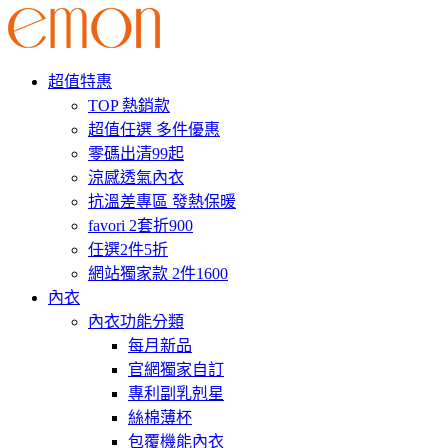
超值特惠
TOP 熱銷款
超值任選 多件優惠
零碼出清99起
涼感透氣內衣
抗溫差專區 發熱保暖
favori 2套折900
任選2件5折
網站獨家款 2件1600
內衣
內衣功能分類
每月新品
官網獨家自訂
專利副乳剋星
絲棉薄杯
包覆機能內衣