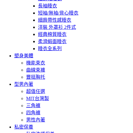
長袖睡衣
短袖/無袖/背心睡衣
細肩帶性感睡衣
洋裝 外罩衫 2件式
經典棉質睡衣
柔滑緞面睡衣
睡衣全系列
塑身美體
機能束衣
曲線束褲
豐挺胸托
型男內著
超值任選
MIT台灣製
三角褲
四角褲
男性內著
私密保養