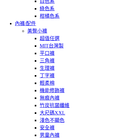
白色系
綠色系
柑橘色系
內褲/配件
美臀小褲
超值任選
MIT台灣製
平口褲
三角褲
生理褲
丁字褲
輕柔棉
機能修飾褲
無痕內褲
竹炭抗菌纖維
大尺碼XXL
淺色不顯色
安全褲
男童內褲