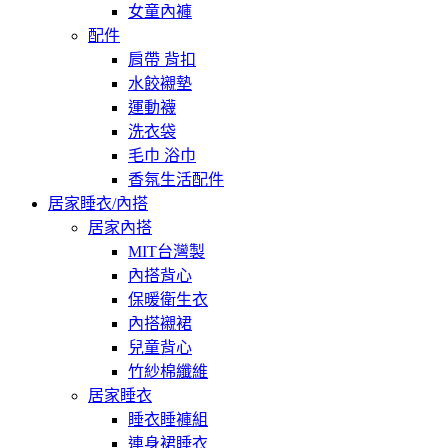
女童內褲
配件
肩帶 背扣
水餃襯墊
運動襪
洗衣袋
毛巾 浴巾
香氛生活配件
居家睡衣/內搭
居家內搭
MIT台灣製
內搭背心
保暖衛生衣
內搭襯裙
兒童背心
竹紗棉纖維
居家睡衣
睡衣睡褲組
連身裙睡衣