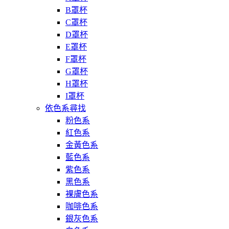
B罩杯
C罩杯
D罩杯
E罩杯
F罩杯
G罩杯
H罩杯
I罩杯
依色系尋找
粉色系
紅色系
金黃色系
藍色系
紫色系
黑色系
裸膚色系
咖啡色系
銀灰色系