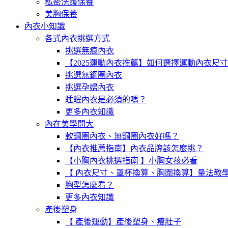
私密洗護保養
美胸保養
內衣小知識
各式內衣挑選方式
挑選無痕內衣
【2025運動內衣推薦】如何選擇運動內衣尺
挑選無鋼圈內衣
挑選孕婦內衣
睡眠內衣是必須的嗎？
更多內衣知識
內在美學問大
軟鋼圈內衣、無鋼圈內衣好嗎？
【內衣推薦指南】內衣品牌該怎麼挑？
【小胸內衣挑選指南 】小胸女孩必看
【 內衣尺寸、罩杯換算、胸圍換算】量法教
胸型怎麼看？
更多內衣知識
產後塑身
【 產後運動】產後塑身、瘦肚子