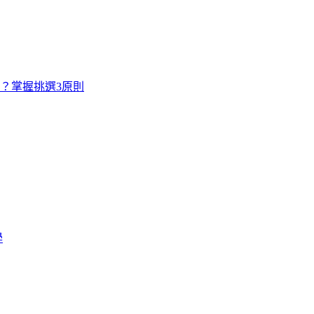
寸？掌握挑選3原則
學