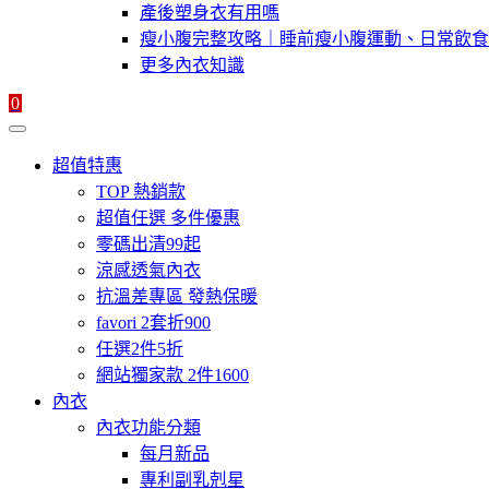
產後塑身衣有用嗎
瘦小腹完整攻略｜睡前瘦小腹運動、日常飲食
更多內衣知識
0
超值特惠
TOP 熱銷款
超值任選 多件優惠
零碼出清99起
涼感透氣內衣
抗溫差專區 發熱保暖
favori 2套折900
任選2件5折
網站獨家款 2件1600
內衣
內衣功能分類
每月新品
專利副乳剋星