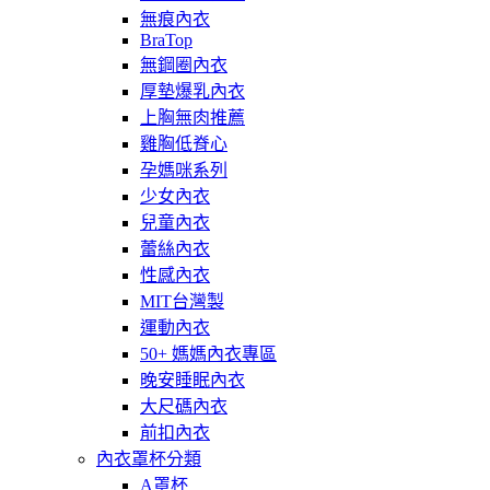
無痕內衣
BraTop
無鋼圈內衣
厚墊爆乳內衣
上胸無肉推薦
雞胸低脊心
孕媽咪系列
少女內衣
兒童內衣
蕾絲內衣
性感內衣
MIT台灣製
運動內衣
50+ 媽媽內衣專區
晚安睡眠內衣
大尺碼內衣
前扣內衣
內衣罩杯分類
A罩杯