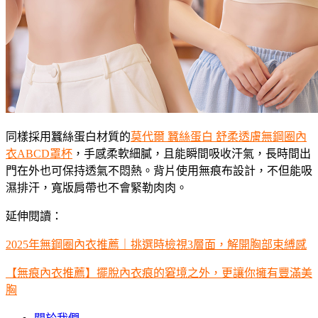
同樣採用蠶絲蛋白材質的
莫代爾 蠶絲蛋白 舒柔透膚無鋼圈內
衣ABCD罩杯
，手感柔軟細膩，且能瞬間吸收汗氣，長時間出
門在外也可保持透氣不悶熱。背片使用無痕布設計，不但能吸
濕排汗，寬版肩帶也不會緊勒肉肉。
延伸閱讀：
2025年無鋼圈內衣推薦｜挑選時檢視3層面，解開胸部束縛感
【無痕內衣推薦】擺脫內衣痕的窘境之外，更讓你擁有豐滿美
胸