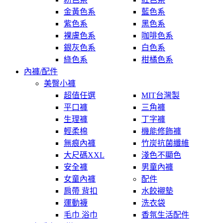
金黃色系
藍色系
紫色系
黑色系
裸膚色系
咖啡色系
銀灰色系
白色系
綠色系
柑橘色系
內褲/配件
美臀小褲
超值任選
MIT台灣製
平口褲
三角褲
生理褲
丁字褲
輕柔棉
機能修飾褲
無痕內褲
竹炭抗菌纖維
大尺碼XXL
淺色不顯色
安全褲
男童內褲
女童內褲
配件
肩帶 背扣
水餃襯墊
運動襪
洗衣袋
毛巾 浴巾
香氛生活配件