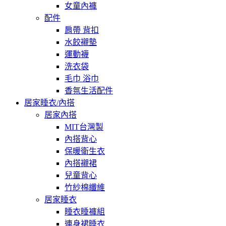
女童內褲
配件
肩帶 背扣
水餃襯墊
運動襪
洗衣袋
毛巾 浴巾
香氛生活配件
居家睡衣/內搭
居家內搭
MIT台灣製
內搭背心
保暖衛生衣
內搭襯裙
兒童背心
竹紗棉纖維
居家睡衣
睡衣睡褲組
連身裙睡衣