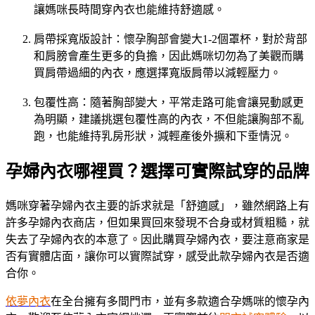
讓媽咪長時間穿內衣也能維持舒適感。
肩帶採寬版設計：懷孕胸部會變大1-2個罩杯，對於背部
和肩膀會產生更多的負擔，因此媽咪切勿為了美觀而購
買肩帶過細的內衣，應選擇寬版肩帶以減輕壓力。
包覆性高：隨著胸部變大，平常走路可能會讓晃動感更
為明顯，建議挑選包覆性高的內衣，不但能讓胸部不亂
跑，也能維持乳房形狀，減輕產後外擴和下垂情況。
孕婦內衣哪裡買？選擇可實際試穿的品牌
媽咪穿著孕婦內衣主要的訴求就是「舒適感」，雖然網路上有
許多孕婦內衣商店，但如果買回來發現不合身或材質粗糙，就
失去了孕婦內衣的本意了。因此購買孕婦內衣，要注意商家是
否有實體店面，讓你可以實際試穿，感受此款孕婦內衣是否適
合你。
依夢內衣
在全台擁有多間門市，並有多款適合孕媽咪的懷孕內