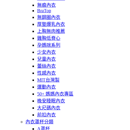
無痕內衣
BraTop
無鋼圈內衣
厚墊爆乳內衣
上胸無肉推薦
雞胸低脊心
孕媽咪系列
少女內衣
兒童內衣
蕾絲內衣
性感內衣
MIT台灣製
運動內衣
50+ 媽媽內衣專區
晚安睡眠內衣
大尺碼內衣
前扣內衣
內衣罩杯分類
A罩杯