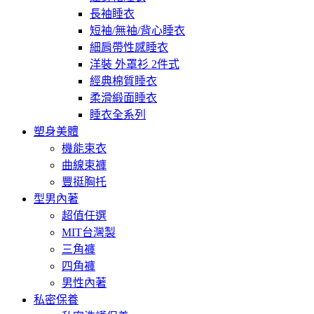
長袖睡衣
短袖/無袖/背心睡衣
細肩帶性感睡衣
洋裝 外罩衫 2件式
經典棉質睡衣
柔滑緞面睡衣
睡衣全系列
塑身美體
機能束衣
曲線束褲
豐挺胸托
型男內著
超值任選
MIT台灣製
三角褲
四角褲
男性內著
私密保養