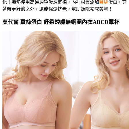
化！襯墊使用高通透呼吸透氣棉，內裡材質添加
蠶絲
蛋白，穿
著時更舒適之外，還能保濕抗老，幫助媽咪養成美胸！
莫代爾 蠶絲蛋白 舒柔透膚無鋼圈內衣ABCD罩杯