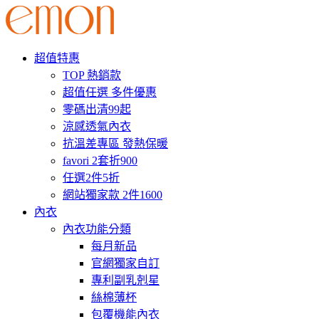
超值特惠
TOP 熱銷款
超值任選 多件優惠
零碼出清99起
涼感透氣內衣
抗溫差專區 發熱保暖
favori 2套折900
任選2件5折
網站獨家款 2件1600
內衣
內衣功能分類
每月新品
官網獨家自訂
專利副乳剋星
絲棉薄杯
包覆機能內衣