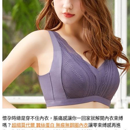
懷孕時總是穿不住內衣，脹痛感讓你一回家就解開內衣束縛
嗎？
超細莫代爾 蠶絲蛋白 無痕無鋼圈內衣
讓零束縛感再進