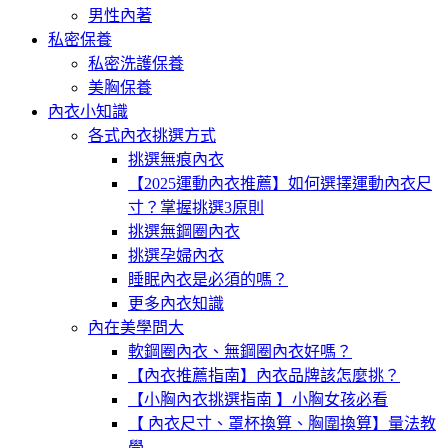
男性內著
私密保養
私密洗護保養
美胸保養
內衣小知識
各式內衣挑選方式
挑選無痕內衣
【2025運動內衣推薦】如何選擇運動內衣尺
寸？掌握挑選3原則
挑選無鋼圈內衣
挑選孕婦內衣
睡眠內衣是必須的嗎？
更多內衣知識
內在美學問大
軟鋼圈內衣、無鋼圈內衣好嗎？
【內衣推薦指南】內衣品牌該怎麼挑？
【小胸內衣挑選指南 】小胸女孩必看
【 內衣尺寸、罩杯換算、胸圍換算】量法教
學