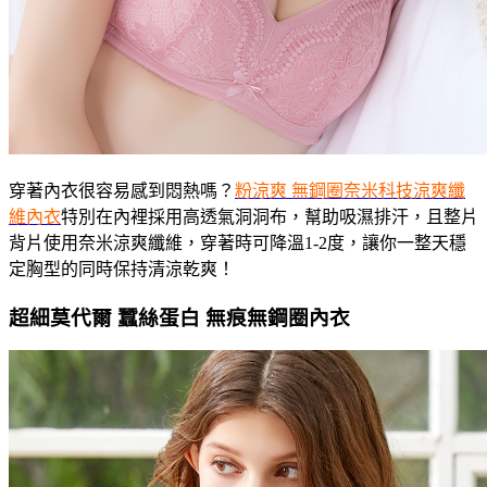
穿著內衣很容易感到悶熱嗎？
粉涼爽 無鋼圈奈米科技涼爽纖
維內衣
特別在內裡採用高透氣洞洞布，幫助吸濕排汗，且整片
背片使用奈米涼爽纖維，穿著時可降溫1-2度，讓你一整天穩
定胸型的同時保持清涼乾爽！
超細莫代爾 蠶絲蛋白 無痕無鋼圈內衣