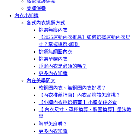
私密洗護保養
美胸保養
內衣小知識
各式內衣挑選方式
挑選無痕內衣
【2025運動內衣推薦】如何選擇運動內衣尺
寸？掌握挑選3原則
挑選無鋼圈內衣
挑選孕婦內衣
睡眠內衣是必須的嗎？
更多內衣知識
內在美學問大
軟鋼圈內衣、無鋼圈內衣好嗎？
【內衣推薦指南】內衣品牌該怎麼挑？
【小胸內衣挑選指南 】小胸女孩必看
【 內衣尺寸、罩杯換算、胸圍換算】量法教
學
胸型怎麼看？
更多內衣知識