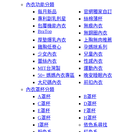
內衣功能分類
每月新品
官網獨家自訂
專利副乳剋星
絲棉薄杯
包覆機能內衣
無痕內衣
BraTop
無鋼圈內衣
厚墊爆乳內衣
上胸無肉推薦
雞胸低脊心
孕媽咪系列
少女內衣
兒童內衣
蕾絲內衣
性感內衣
MIT台灣製
運動內衣
50+ 媽媽內衣專區
晚安睡眠內衣
大尺碼內衣
前扣內衣
內衣罩杯分類
A罩杯
B罩杯
C罩杯
D罩杯
E罩杯
F罩杯
G罩杯
H罩杯
I罩杯
依色系尋找
粉色系
紅色系