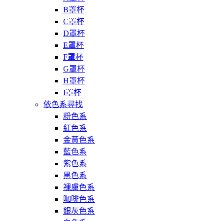
B罩杯
C罩杯
D罩杯
E罩杯
F罩杯
G罩杯
H罩杯
I罩杯
依色系尋找
粉色系
紅色系
金黃色系
藍色系
紫色系
黑色系
裸膚色系
咖啡色系
銀灰色系