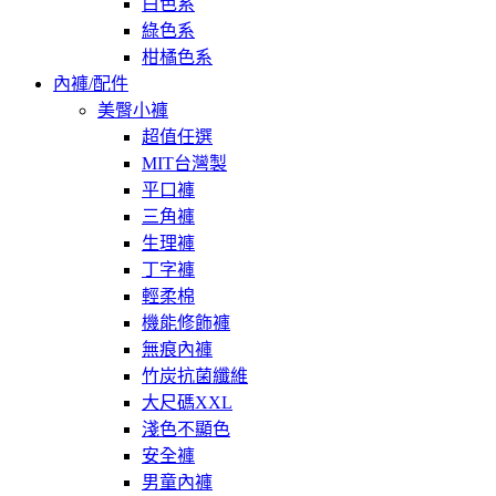
白色系
綠色系
柑橘色系
內褲/配件
美臀小褲
超值任選
MIT台灣製
平口褲
三角褲
生理褲
丁字褲
輕柔棉
機能修飾褲
無痕內褲
竹炭抗菌纖維
大尺碼XXL
淺色不顯色
安全褲
男童內褲