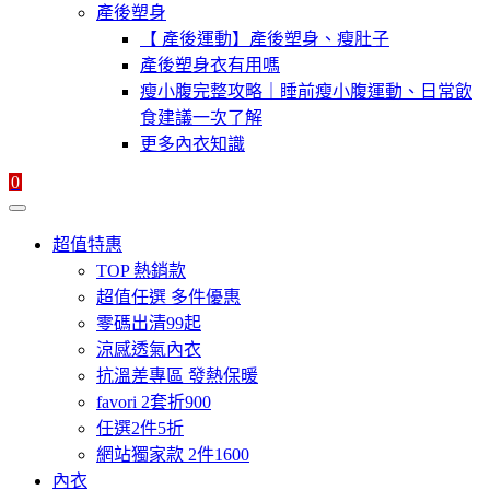
產後塑身
【 產後運動】產後塑身、瘦肚子
產後塑身衣有用嗎
瘦小腹完整攻略｜睡前瘦小腹運動、日常飲
食建議一次了解
更多內衣知識
0
超值特惠
TOP 熱銷款
超值任選 多件優惠
零碼出清99起
涼感透氣內衣
抗溫差專區 發熱保暖
favori 2套折900
任選2件5折
網站獨家款 2件1600
內衣