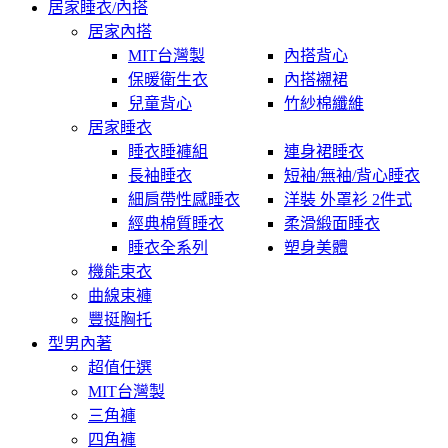
居家睡衣/內搭
居家內搭
MIT台灣製
內搭背心
保暖衛生衣
內搭襯裙
兒童背心
竹紗棉纖維
居家睡衣
睡衣睡褲組
連身裙睡衣
長袖睡衣
短袖/無袖/背心睡衣
細肩帶性感睡衣
洋裝 外罩衫 2件式
經典棉質睡衣
柔滑緞面睡衣
睡衣全系列
塑身美體
機能束衣
曲線束褲
豐挺胸托
型男內著
超值任選
MIT台灣製
三角褲
四角褲