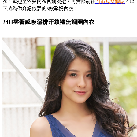
衣，歡迎至依夢內衣官網挑選，再實際前往
門市試穿體驗
。以
下將為你介紹依夢的5款孕婦內衣：
24H零著感吸濕排汗鎖邊無鋼圈內衣