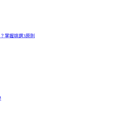
寸？掌握挑選3原則
學