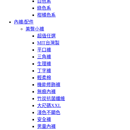
白色系
綠色系
柑橘色系
內褲/配件
美臀小褲
超值任選
MIT台灣製
平口褲
三角褲
生理褲
丁字褲
輕柔棉
機能修飾褲
無痕內褲
竹炭抗菌纖維
大尺碼XXL
淺色不顯色
安全褲
男童內褲