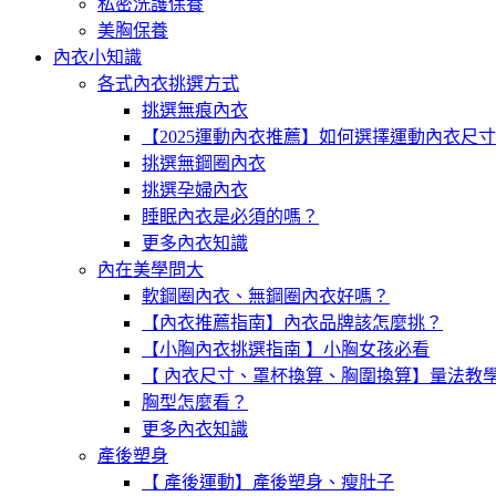
私密洗護保養
美胸保養
內衣小知識
各式內衣挑選方式
挑選無痕內衣
【2025運動內衣推薦】如何選擇運動內衣尺
挑選無鋼圈內衣
挑選孕婦內衣
睡眠內衣是必須的嗎？
更多內衣知識
內在美學問大
軟鋼圈內衣、無鋼圈內衣好嗎？
【內衣推薦指南】內衣品牌該怎麼挑？
【小胸內衣挑選指南 】小胸女孩必看
【 內衣尺寸、罩杯換算、胸圍換算】量法教
胸型怎麼看？
更多內衣知識
產後塑身
【 產後運動】產後塑身、瘦肚子