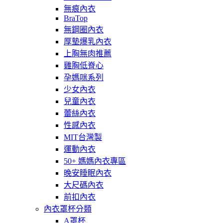
無痕內衣
BraTop
無鋼圈內衣
厚墊爆乳內衣
上胸無肉推薦
雞胸低脊心
孕媽咪系列
少女內衣
兒童內衣
蕾絲內衣
性感內衣
MIT台灣製
運動內衣
50+ 媽媽內衣專區
晚安睡眠內衣
大尺碼內衣
前扣內衣
內衣罩杯分類
A罩杯