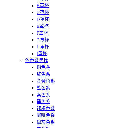
B罩杯
C罩杯
D罩杯
E罩杯
F罩杯
G罩杯
H罩杯
I罩杯
依色系尋找
粉色系
紅色系
金黃色系
藍色系
紫色系
黑色系
裸膚色系
咖啡色系
銀灰色系