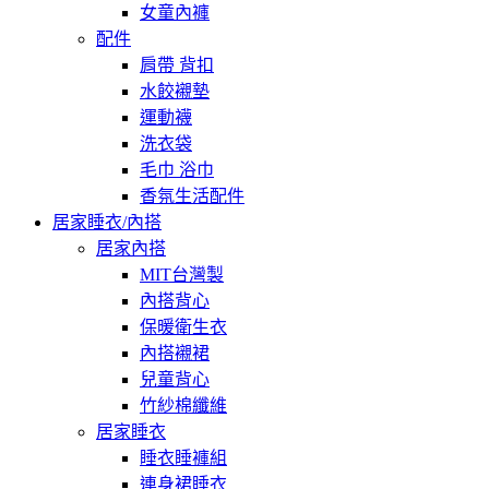
女童內褲
配件
肩帶 背扣
水餃襯墊
運動襪
洗衣袋
毛巾 浴巾
香氛生活配件
居家睡衣/內搭
居家內搭
MIT台灣製
內搭背心
保暖衛生衣
內搭襯裙
兒童背心
竹紗棉纖維
居家睡衣
睡衣睡褲組
連身裙睡衣