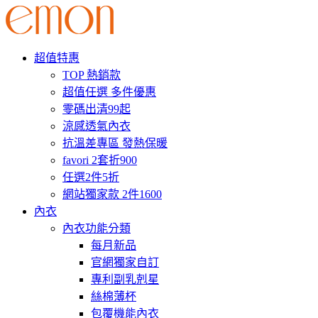
超值特惠
TOP 熱銷款
超值任選 多件優惠
零碼出清99起
涼感透氣內衣
抗溫差專區 發熱保暖
favori 2套折900
任選2件5折
網站獨家款 2件1600
內衣
內衣功能分類
每月新品
官網獨家自訂
專利副乳剋星
絲棉薄杯
包覆機能內衣