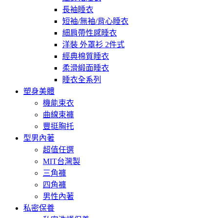
長袖睡衣
短袖/無袖/背心睡衣
細肩帶性感睡衣
洋裝 外罩衫 2件式
經典棉質睡衣
柔滑緞面睡衣
睡衣全系列
塑身美體
機能束衣
曲線束褲
豐挺胸托
型男內著
超值任選
MIT台灣製
三角褲
四角褲
男性內著
私密保養