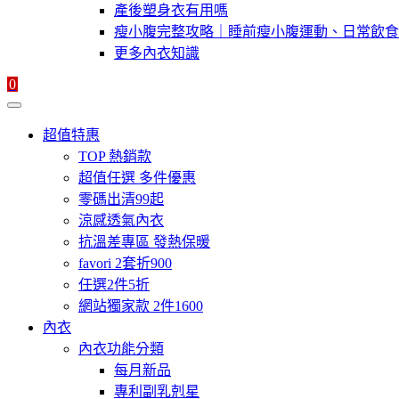
產後塑身衣有用嗎
瘦小腹完整攻略｜睡前瘦小腹運動、日常飲食
更多內衣知識
0
超值特惠
TOP 熱銷款
超值任選 多件優惠
零碼出清99起
涼感透氣內衣
抗溫差專區 發熱保暖
favori 2套折900
任選2件5折
網站獨家款 2件1600
內衣
內衣功能分類
每月新品
專利副乳剋星