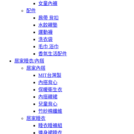
女童內褲
配件
肩帶 背扣
水餃襯墊
運動襪
洗衣袋
毛巾 浴巾
香氛生活配件
居家睡衣/內搭
居家內搭
MIT台灣製
內搭背心
保暖衛生衣
內搭襯裙
兒童背心
竹紗棉纖維
居家睡衣
睡衣睡褲組
連身裙睡衣