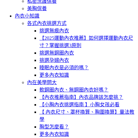
私密洗護保養
美胸保養
內衣小知識
各式內衣挑選方式
挑選無痕內衣
【2025運動內衣推薦】如何選擇運動內衣尺
寸？掌握挑選3原則
挑選無鋼圈內衣
挑選孕婦內衣
睡眠內衣是必須的嗎？
更多內衣知識
內在美學問大
軟鋼圈內衣、無鋼圈內衣好嗎？
【內衣推薦指南】內衣品牌該怎麼挑？
【小胸內衣挑選指南 】小胸女孩必看
【 內衣尺寸、罩杯換算、胸圍換算】量法教
學
胸型怎麼看？
更多內衣知識