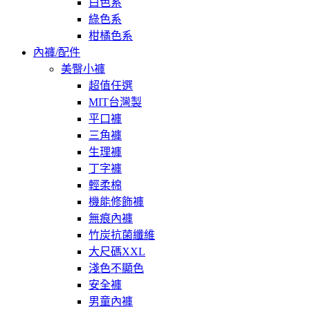
白色系
綠色系
柑橘色系
內褲/配件
美臀小褲
超值任選
MIT台灣製
平口褲
三角褲
生理褲
丁字褲
輕柔棉
機能修飾褲
無痕內褲
竹炭抗菌纖維
大尺碼XXL
淺色不顯色
安全褲
男童內褲