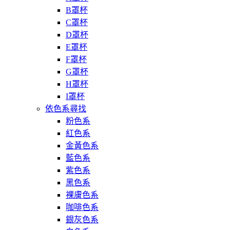
B罩杯
C罩杯
D罩杯
E罩杯
F罩杯
G罩杯
H罩杯
I罩杯
依色系尋找
粉色系
紅色系
金黃色系
藍色系
紫色系
黑色系
裸膚色系
咖啡色系
銀灰色系