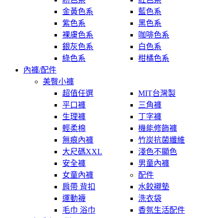
金黃色系
藍色系
紫色系
黑色系
裸膚色系
咖啡色系
銀灰色系
白色系
綠色系
柑橘色系
內褲/配件
美臀小褲
超值任選
MIT台灣製
平口褲
三角褲
生理褲
丁字褲
輕柔棉
機能修飾褲
無痕內褲
竹炭抗菌纖維
大尺碼XXL
淺色不顯色
安全褲
男童內褲
女童內褲
配件
肩帶 背扣
水餃襯墊
運動襪
洗衣袋
毛巾 浴巾
香氛生活配件