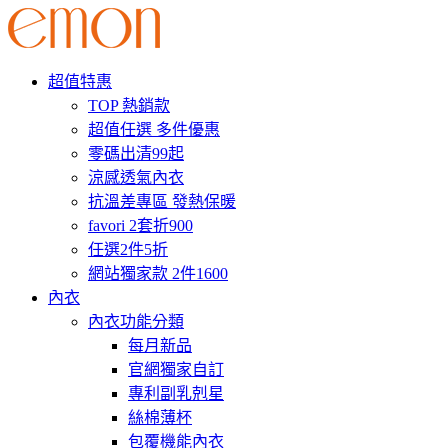
超值特惠
TOP 熱銷款
超值任選 多件優惠
零碼出清99起
涼感透氣內衣
抗溫差專區 發熱保暖
favori 2套折900
任選2件5折
網站獨家款 2件1600
內衣
內衣功能分類
每月新品
官網獨家自訂
專利副乳剋星
絲棉薄杯
包覆機能內衣