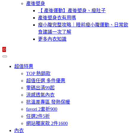
產後塑身
【 產後運動】產後塑身、瘦肚子
產後塑身衣有用嗎
瘦小腹完整攻略｜睡前瘦小腹運動、日常飲
食建議一次了解
更多內衣知識
0
超值特惠
TOP 熱銷款
超值任選 多件優惠
零碼出清99起
涼感透氣內衣
抗溫差專區 發熱保暖
favori 2套折900
任選2件5折
網站獨家款 2件1600
內衣