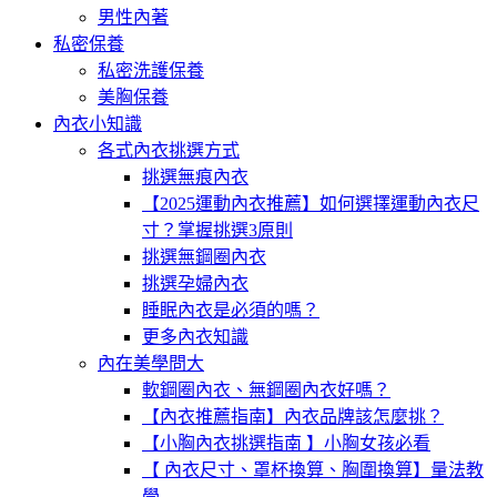
男性內著
私密保養
私密洗護保養
美胸保養
內衣小知識
各式內衣挑選方式
挑選無痕內衣
【2025運動內衣推薦】如何選擇運動內衣尺
寸？掌握挑選3原則
挑選無鋼圈內衣
挑選孕婦內衣
睡眠內衣是必須的嗎？
更多內衣知識
內在美學問大
軟鋼圈內衣、無鋼圈內衣好嗎？
【內衣推薦指南】內衣品牌該怎麼挑？
【小胸內衣挑選指南 】小胸女孩必看
【 內衣尺寸、罩杯換算、胸圍換算】量法教
學