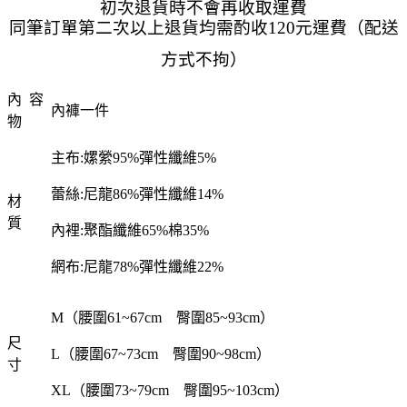
初次退貨時不會再收取運費
同筆訂單第二次以上退貨均需酌收120元運費（配送
方式不拘）
內 容
內褲一件
物
主布:嫘縈95%彈性纖維5%
蕾絲:尼龍86%彈性纖維14%
材
質
內裡:聚酯纖維65%棉35%
網布:尼龍78%彈性纖維22%
M（腰圍61~67cm 臀圍85~93cm）
尺
L（腰圍67~73cm 臀圍90~98cm）
寸
XL（腰圍73~79cm 臀圍95~103cm）