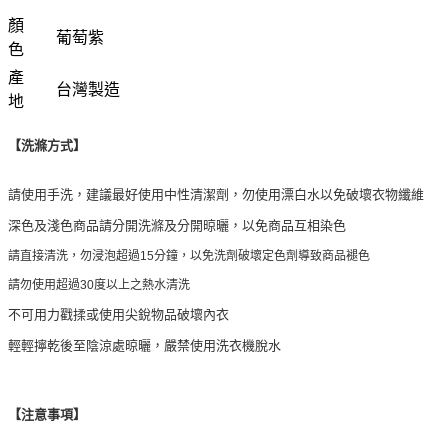
顏
葡萄紫
色
產
台灣製造
地
【洗滌方式】
請使用手洗，建議最好使用中性清潔劑，勿使用漂白水以免破壞衣物纖維
深色及淺色商品請分開洗滌及分開晾曬，以免商品互相染色
請直接清洗，勿浸泡超過15分鐘，以免洗劑破壞定色劑導致商品褪色
請勿使用超過30度以上之熱水清洗
不可用力戳揉或使用尖銳物品破壞內衣
輕輕擰乾後至陰涼處晾曬，嚴禁使用洗衣機脫水
【注意事項】