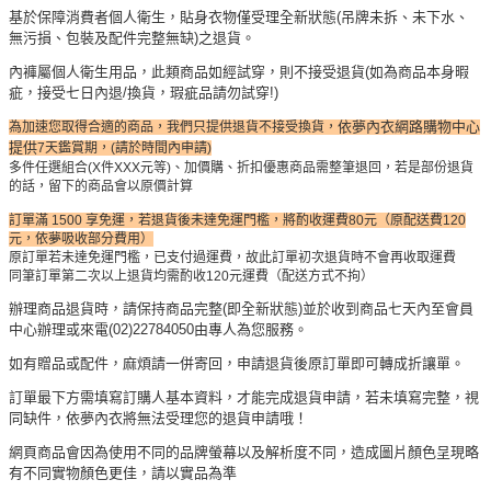
基於保障消費者個人衛生，貼身衣物僅受理全新狀態(吊牌未拆、未下水、
無污損、包裝及配件完整無缺)之退貨。
內褲屬個人衛生用品，此類商品如經試穿，則不接受退貨(如為商品本身暇
疵，接受七日內退/換貨，瑕疵品請勿試穿!)
依夢內衣網路購物中心
為加速您取得合適的商品，我們只提供退貨不接受換貨，
提供
7天鑑賞期，(請於時間內申請)
多件任選組合(X件XXX元等)、加價購、折扣優惠商品需整筆退回，若是部份退貨
的話，留下的商品會以原價計算
訂單滿 1500 享免運，若退貨後未達免運門檻，將酌收運費80元（原配送費120
元，依夢吸收部分費用）
原訂單若未達免運門檻，已支付過運費，故此訂單初次退貨時不會再收取運費
同筆訂單第二次以上退貨均需酌收120元運費（配送方式不拘）
辦理商品退貨時，請保持商品完整(即全新狀態)並於收到商品七天內至會員
中心辦理或來電(02)22784050由專人為您服務。
如有贈品或配件，麻煩請一併寄回，申請退貨後原訂單即可轉成折讓單。
訂單最下方需填寫訂購人基本資料，才能完成退貨申請，若未填寫完整，視
同缺件，依夢內衣將無法受理您的退貨申請哦！
網頁商品會因為使用不同的品牌螢幕以及解析度不同，造成圖片顏色呈現略
有不同實物顏色更佳，請以實品為準