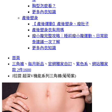
胸型怎麼看？
更多內衣知識
產後塑身
【 產後運動】產後塑身、瘦肚子
產後塑身衣有用嗎
瘦小腹完整攻略｜睡前瘦小腹運動、日常飲
食建議一次了解
更多內衣知識
首頁
三角褲
、
每月新品
、
官網獨家自訂
、
紫色系
、
網站獨家
款 2件1600
J拉提 超深V機能系列三角褲(葡萄紫)