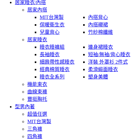
居家睡衣/內搭
居家內搭
MIT台灣製
內搭背心
保暖衛生衣
內搭襯裙
兒童背心
竹紗棉纖維
居家睡衣
睡衣睡褲組
連身裙睡衣
長袖睡衣
短袖/無袖/背心睡衣
細肩帶性感睡衣
洋裝 外罩衫 2件式
經典棉質睡衣
柔滑緞面睡衣
睡衣全系列
塑身美體
機能束衣
曲線束褲
豐挺胸托
型男內著
超值任選
MIT台灣製
三角褲
四角褲