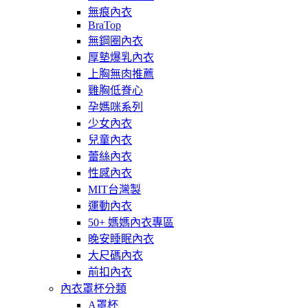
無痕內衣
BraTop
無鋼圈內衣
厚墊爆乳內衣
上胸無肉推薦
雞胸低脊心
孕媽咪系列
少女內衣
兒童內衣
蕾絲內衣
性感內衣
MIT台灣製
運動內衣
50+ 媽媽內衣專區
晚安睡眠內衣
大尺碼內衣
前扣內衣
內衣罩杯分類
A罩杯