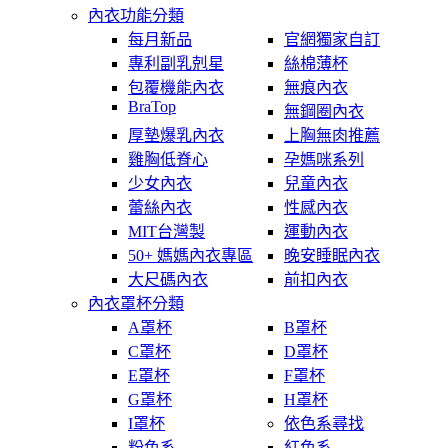
內衣功能分類
每月新品
官網獨家自訂
專利副乳剋星
絲棉薄杯
包覆機能內衣
無痕內衣
BraTop
無鋼圈內衣
厚墊爆乳內衣
上胸無肉推薦
雞胸低脊心
孕媽咪系列
少女內衣
兒童內衣
蕾絲內衣
性感內衣
MIT台灣製
運動內衣
50+ 媽媽內衣專區
晚安睡眠內衣
大尺碼內衣
前扣內衣
內衣罩杯分類
A罩杯
B罩杯
C罩杯
D罩杯
E罩杯
F罩杯
G罩杯
H罩杯
I罩杯
依色系尋找
粉色系
紅色系