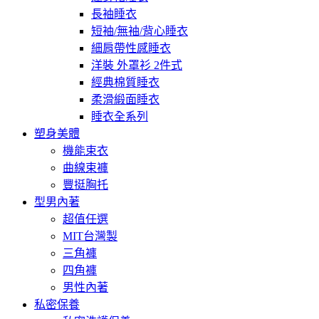
長袖睡衣
短袖/無袖/背心睡衣
細肩帶性感睡衣
洋裝 外罩衫 2件式
經典棉質睡衣
柔滑緞面睡衣
睡衣全系列
塑身美體
機能束衣
曲線束褲
豐挺胸托
型男內著
超值任選
MIT台灣製
三角褲
四角褲
男性內著
私密保養