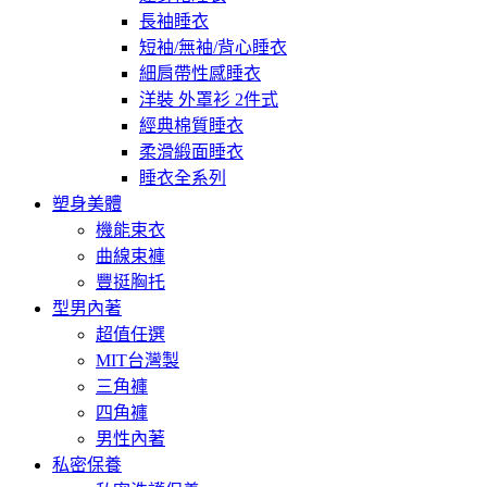
長袖睡衣
短袖/無袖/背心睡衣
細肩帶性感睡衣
洋裝 外罩衫 2件式
經典棉質睡衣
柔滑緞面睡衣
睡衣全系列
塑身美體
機能束衣
曲線束褲
豐挺胸托
型男內著
超值任選
MIT台灣製
三角褲
四角褲
男性內著
私密保養