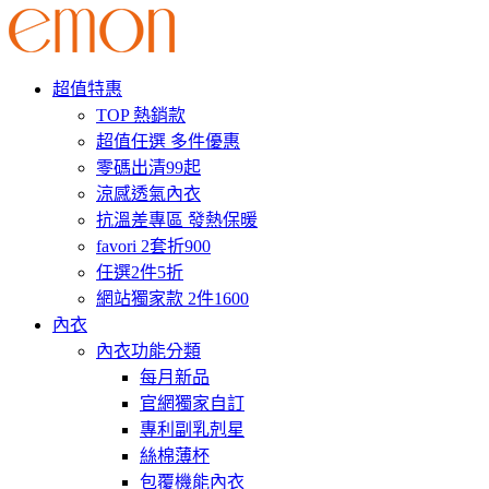
超值特惠
TOP 熱銷款
超值任選 多件優惠
零碼出清99起
涼感透氣內衣
抗溫差專區 發熱保暖
favori 2套折900
任選2件5折
網站獨家款 2件1600
內衣
內衣功能分類
每月新品
官網獨家自訂
專利副乳剋星
絲棉薄杯
包覆機能內衣