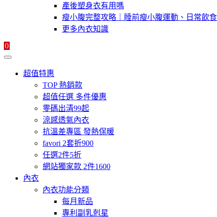
產後塑身衣有用嗎
瘦小腹完整攻略｜睡前瘦小腹運動、日常飲食
更多內衣知識
0
超值特惠
TOP 熱銷款
超值任選 多件優惠
零碼出清99起
涼感透氣內衣
抗溫差專區 發熱保暖
favori 2套折900
任選2件5折
網站獨家款 2件1600
內衣
內衣功能分類
每月新品
專利副乳剋星