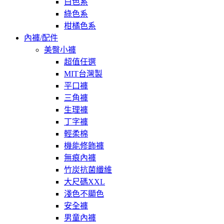
白色系
綠色系
柑橘色系
內褲/配件
美臀小褲
超值任選
MIT台灣製
平口褲
三角褲
生理褲
丁字褲
輕柔棉
機能修飾褲
無痕內褲
竹炭抗菌纖維
大尺碼XXL
淺色不顯色
安全褲
男童內褲