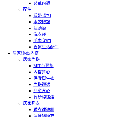
女童內褲
配件
肩帶 背扣
水餃襯墊
運動襪
洗衣袋
毛巾 浴巾
香氛生活配件
居家睡衣/內搭
居家內搭
MIT台灣製
內搭背心
保暖衛生衣
內搭襯裙
兒童背心
竹紗棉纖維
居家睡衣
睡衣睡褲組
連身裙睡衣