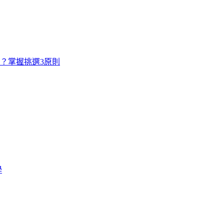
寸？掌握挑選3原則
學