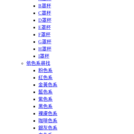
B罩杯
C罩杯
D罩杯
E罩杯
F罩杯
G罩杯
H罩杯
I罩杯
依色系尋找
粉色系
紅色系
金黃色系
藍色系
紫色系
黑色系
裸膚色系
咖啡色系
銀灰色系