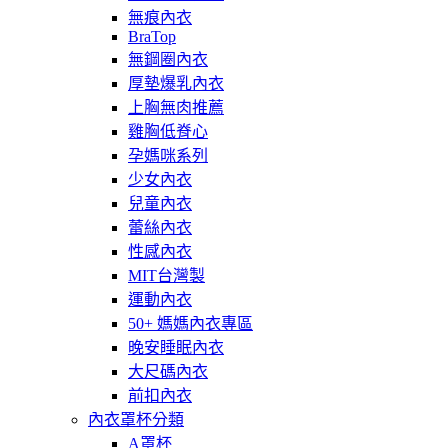
無痕內衣
BraTop
無鋼圈內衣
厚墊爆乳內衣
上胸無肉推薦
雞胸低脊心
孕媽咪系列
少女內衣
兒童內衣
蕾絲內衣
性感內衣
MIT台灣製
運動內衣
50+ 媽媽內衣專區
晚安睡眠內衣
大尺碼內衣
前扣內衣
內衣罩杯分類
A罩杯