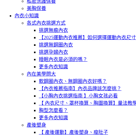
私密洗護保養
美胸保養
內衣小知識
各式內衣挑選方式
挑選無痕內衣
【2025運動內衣推薦】如何選擇運動內衣尺
挑選無鋼圈內衣
挑選孕婦內衣
睡眠內衣是必須的嗎？
更多內衣知識
內在美學問大
軟鋼圈內衣、無鋼圈內衣好嗎？
【內衣推薦指南】內衣品牌該怎麼挑？
【小胸內衣挑選指南 】小胸女孩必看
【 內衣尺寸、罩杯換算、胸圍換算】量法教
胸型怎麼看？
更多內衣知識
產後塑身
【 產後運動】產後塑身、瘦肚子