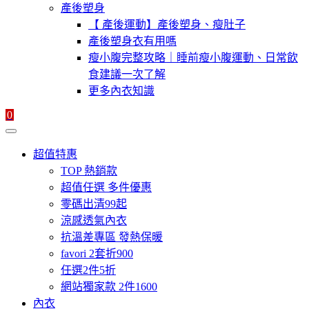
產後塑身
【 產後運動】產後塑身、瘦肚子
產後塑身衣有用嗎
瘦小腹完整攻略｜睡前瘦小腹運動、日常飲
食建議一次了解
更多內衣知識
0
超值特惠
TOP 熱銷款
超值任選 多件優惠
零碼出清99起
涼感透氣內衣
抗溫差專區 發熱保暖
favori 2套折900
任選2件5折
網站獨家款 2件1600
內衣