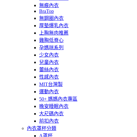
無痕內衣
BraTop
無鋼圈內衣
厚墊爆乳內衣
上胸無肉推薦
雞胸低脊心
孕媽咪系列
少女內衣
兒童內衣
蕾絲內衣
性感內衣
MIT台灣製
運動內衣
50+ 媽媽內衣專區
晚安睡眠內衣
大尺碼內衣
前扣內衣
內衣罩杯分類
A罩杯