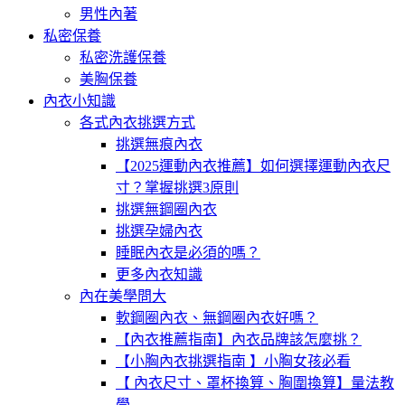
男性內著
私密保養
私密洗護保養
美胸保養
內衣小知識
各式內衣挑選方式
挑選無痕內衣
【2025運動內衣推薦】如何選擇運動內衣尺
寸？掌握挑選3原則
挑選無鋼圈內衣
挑選孕婦內衣
睡眠內衣是必須的嗎？
更多內衣知識
內在美學問大
軟鋼圈內衣、無鋼圈內衣好嗎？
【內衣推薦指南】內衣品牌該怎麼挑？
【小胸內衣挑選指南 】小胸女孩必看
【 內衣尺寸、罩杯換算、胸圍換算】量法教
學