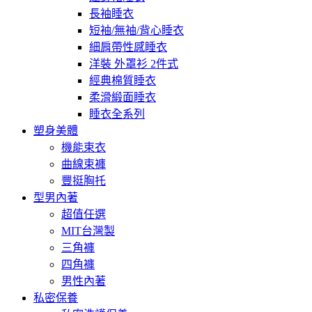
長袖睡衣
短袖/無袖/背心睡衣
細肩帶性感睡衣
洋裝 外罩衫 2件式
經典棉質睡衣
柔滑緞面睡衣
睡衣全系列
塑身美體
機能束衣
曲線束褲
豐挺胸托
型男內著
超值任選
MIT台灣製
三角褲
四角褲
男性內著
私密保養