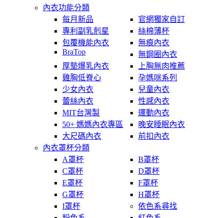
內衣功能分類
每月新品
官網獨家自訂
專利副乳剋星
絲棉薄杯
包覆機能內衣
無痕內衣
BraTop
無鋼圈內衣
厚墊爆乳內衣
上胸無肉推薦
雞胸低脊心
孕媽咪系列
少女內衣
兒童內衣
蕾絲內衣
性感內衣
MIT台灣製
運動內衣
50+ 媽媽內衣專區
晚安睡眠內衣
大尺碼內衣
前扣內衣
內衣罩杯分類
A罩杯
B罩杯
C罩杯
D罩杯
E罩杯
F罩杯
G罩杯
H罩杯
I罩杯
依色系尋找
粉色系
紅色系