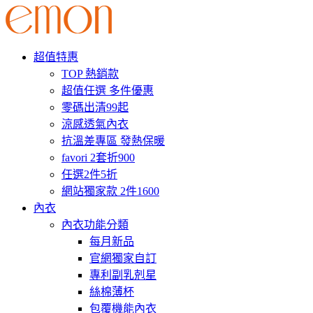
超值特惠
TOP 熱銷款
超值任選 多件優惠
零碼出清99起
涼感透氣內衣
抗溫差專區 發熱保暖
favori 2套折900
任選2件5折
網站獨家款 2件1600
內衣
內衣功能分類
每月新品
官網獨家自訂
專利副乳剋星
絲棉薄杯
包覆機能內衣