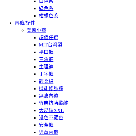
白色系
綠色系
柑橘色系
內褲/配件
美臀小褲
超值任選
MIT台灣製
平口褲
三角褲
生理褲
丁字褲
輕柔棉
機能修飾褲
無痕內褲
竹炭抗菌纖維
大尺碼XXL
淺色不顯色
安全褲
男童內褲