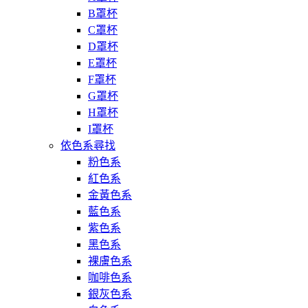
B罩杯
C罩杯
D罩杯
E罩杯
F罩杯
G罩杯
H罩杯
I罩杯
依色系尋找
粉色系
紅色系
金黃色系
藍色系
紫色系
黑色系
裸膚色系
咖啡色系
銀灰色系