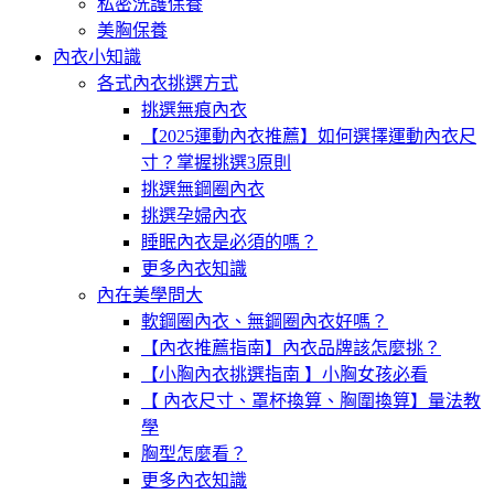
私密洗護保養
美胸保養
內衣小知識
各式內衣挑選方式
挑選無痕內衣
【2025運動內衣推薦】如何選擇運動內衣尺
寸？掌握挑選3原則
挑選無鋼圈內衣
挑選孕婦內衣
睡眠內衣是必須的嗎？
更多內衣知識
內在美學問大
軟鋼圈內衣、無鋼圈內衣好嗎？
【內衣推薦指南】內衣品牌該怎麼挑？
【小胸內衣挑選指南 】小胸女孩必看
【 內衣尺寸、罩杯換算、胸圍換算】量法教
學
胸型怎麼看？
更多內衣知識