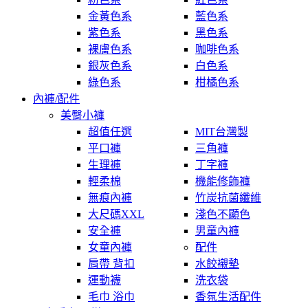
金黃色系
藍色系
紫色系
黑色系
裸膚色系
咖啡色系
銀灰色系
白色系
綠色系
柑橘色系
內褲/配件
美臀小褲
超值任選
MIT台灣製
平口褲
三角褲
生理褲
丁字褲
輕柔棉
機能修飾褲
無痕內褲
竹炭抗菌纖維
大尺碼XXL
淺色不顯色
安全褲
男童內褲
女童內褲
配件
肩帶 背扣
水餃襯墊
運動襪
洗衣袋
毛巾 浴巾
香氛生活配件