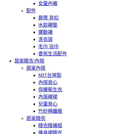
女童內褲
配件
肩帶 背扣
水餃襯墊
運動襪
洗衣袋
毛巾 浴巾
香氛生活配件
居家睡衣/內搭
居家內搭
MIT台灣製
內搭背心
保暖衛生衣
內搭襯裙
兒童背心
竹紗棉纖維
居家睡衣
睡衣睡褲組
連身裙睡衣