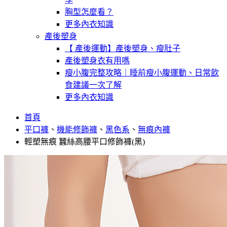
胸型怎麼看？
更多內衣知識
產後塑身
【 產後運動】產後塑身、瘦肚子
產後塑身衣有用嗎
瘦小腹完整攻略｜睡前瘦小腹運動、日常飲
食建議一次了解
更多內衣知識
首頁
平口褲
、
機能修飾褲
、
黑色系
、
無痕內褲
輕塑無痕 蠶絲高腰平口修飾褲(黑)