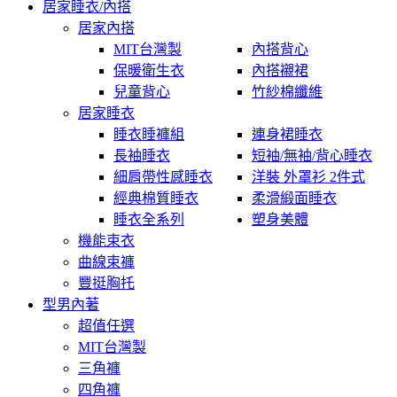
居家睡衣/內搭
居家內搭
MIT台灣製
內搭背心
保暖衛生衣
內搭襯裙
兒童背心
竹紗棉纖維
居家睡衣
睡衣睡褲組
連身裙睡衣
長袖睡衣
短袖/無袖/背心睡衣
細肩帶性感睡衣
洋裝 外罩衫 2件式
經典棉質睡衣
柔滑緞面睡衣
睡衣全系列
塑身美體
機能束衣
曲線束褲
豐挺胸托
型男內著
超值任選
MIT台灣製
三角褲
四角褲