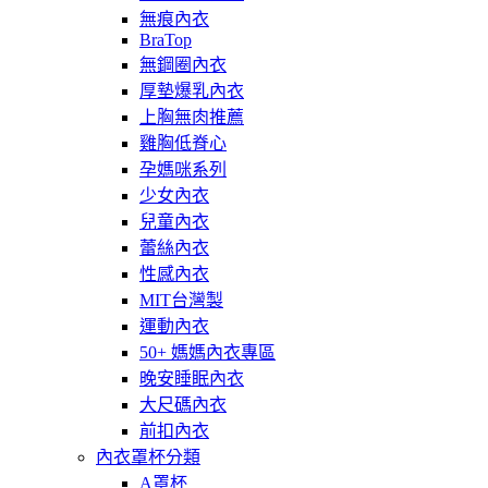
無痕內衣
BraTop
無鋼圈內衣
厚墊爆乳內衣
上胸無肉推薦
雞胸低脊心
孕媽咪系列
少女內衣
兒童內衣
蕾絲內衣
性感內衣
MIT台灣製
運動內衣
50+ 媽媽內衣專區
晚安睡眠內衣
大尺碼內衣
前扣內衣
內衣罩杯分類
A罩杯