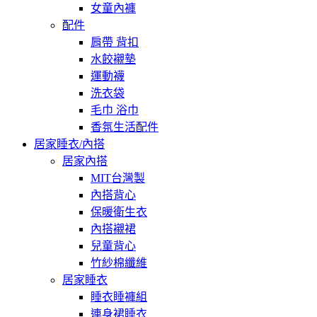
女童內褲
配件
肩帶 背扣
水餃襯墊
運動襪
洗衣袋
毛巾 浴巾
香氛生活配件
居家睡衣/內搭
居家內搭
MIT台灣製
內搭背心
保暖衛生衣
內搭襯裙
兒童背心
竹紗棉纖維
居家睡衣
睡衣睡褲組
連身裙睡衣