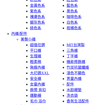
金黃色系
藍色系
紫色系
黑色系
裸膚色系
咖啡色系
銀灰色系
白色系
綠色系
柑橘色系
內褲/配件
美臀小褲
超值任選
MIT台灣製
平口褲
三角褲
生理褲
丁字褲
輕柔棉
機能修飾褲
無痕內褲
竹炭抗菌纖維
大尺碼XXL
淺色不顯色
安全褲
男童內褲
女童內褲
配件
肩帶 背扣
水餃襯墊
運動襪
洗衣袋
毛巾 浴巾
香氛生活配件