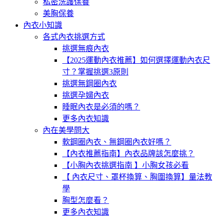
私密洗護保養
美胸保養
內衣小知識
各式內衣挑選方式
挑選無痕內衣
【2025運動內衣推薦】如何選擇運動內衣尺
寸？掌握挑選3原則
挑選無鋼圈內衣
挑選孕婦內衣
睡眠內衣是必須的嗎？
更多內衣知識
內在美學問大
軟鋼圈內衣、無鋼圈內衣好嗎？
【內衣推薦指南】內衣品牌該怎麼挑？
【小胸內衣挑選指南 】小胸女孩必看
【 內衣尺寸、罩杯換算、胸圍換算】量法教
學
胸型怎麼看？
更多內衣知識