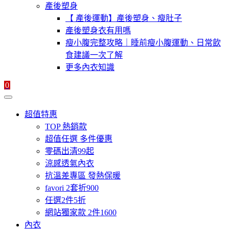
產後塑身
【 產後運動】產後塑身、瘦肚子
產後塑身衣有用嗎
瘦小腹完整攻略｜睡前瘦小腹運動、日常飲
食建議一次了解
更多內衣知識
0
超值特惠
TOP 熱銷款
超值任選 多件優惠
零碼出清99起
涼感透氣內衣
抗溫差專區 發熱保暖
favori 2套折900
任選2件5折
網站獨家款 2件1600
內衣