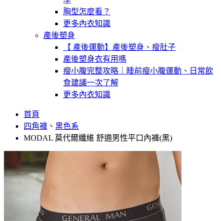
胸型怎麼看？
更多內衣知識
產後塑身
【 產後運動】產後塑身、瘦肚子
產後塑身衣有用嗎
瘦小腹完整攻略｜睡前瘦小腹運動、日常飲
食建議一次了解
更多內衣知識
首頁
四角褲
、
黑色系
MODAL 莫代爾纖維 舒適男性平口內褲(黑)