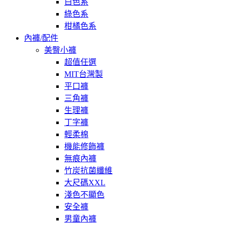
白色系
綠色系
柑橘色系
內褲/配件
美臀小褲
超值任選
MIT台灣製
平口褲
三角褲
生理褲
丁字褲
輕柔棉
機能修飾褲
無痕內褲
竹炭抗菌纖維
大尺碼XXL
淺色不顯色
安全褲
男童內褲