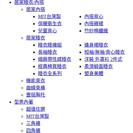
居家睡衣/內搭
居家內搭
MIT台灣製
內搭背心
保暖衛生衣
內搭襯裙
兒童背心
竹紗棉纖維
居家睡衣
睡衣睡褲組
連身裙睡衣
長袖睡衣
短袖/無袖/背心睡衣
細肩帶性感睡衣
洋裝 外罩衫 2件式
經典棉質睡衣
柔滑緞面睡衣
睡衣全系列
塑身美體
機能束衣
曲線束褲
豐挺胸托
型男內著
超值任選
MIT台灣製
三角褲
四角褲