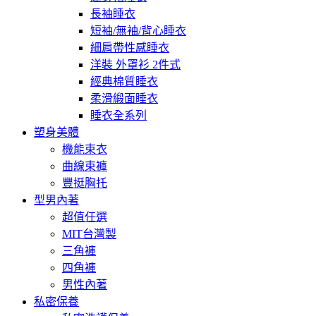
長袖睡衣
短袖/無袖/背心睡衣
細肩帶性感睡衣
洋裝 外罩衫 2件式
經典棉質睡衣
柔滑緞面睡衣
睡衣全系列
塑身美體
機能束衣
曲線束褲
豐挺胸托
型男內著
超值任選
MIT台灣製
三角褲
四角褲
男性內著
私密保養