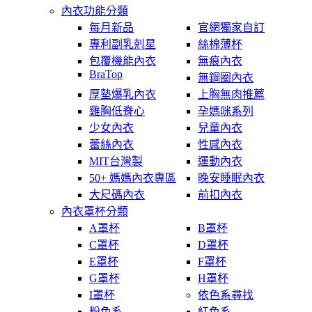
內衣功能分類
每月新品
官網獨家自訂
專利副乳剋星
絲棉薄杯
包覆機能內衣
無痕內衣
BraTop
無鋼圈內衣
厚墊爆乳內衣
上胸無肉推薦
雞胸低脊心
孕媽咪系列
少女內衣
兒童內衣
蕾絲內衣
性感內衣
MIT台灣製
運動內衣
50+ 媽媽內衣專區
晚安睡眠內衣
大尺碼內衣
前扣內衣
內衣罩杯分類
A罩杯
B罩杯
C罩杯
D罩杯
E罩杯
F罩杯
G罩杯
H罩杯
I罩杯
依色系尋找
粉色系
紅色系