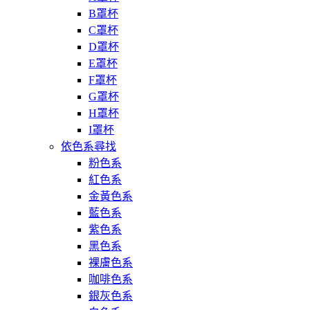
B罩杯
C罩杯
D罩杯
E罩杯
F罩杯
G罩杯
H罩杯
I罩杯
依色系尋找
粉色系
紅色系
金黃色系
藍色系
紫色系
黑色系
裸膚色系
咖啡色系
銀灰色系