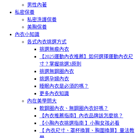
男性內著
私密保養
私密洗護保養
美胸保養
內衣小知識
各式內衣挑選方式
挑選無痕內衣
【2025運動內衣推薦】如何選擇運動內衣尺
寸？掌握挑選3原則
挑選無鋼圈內衣
挑選孕婦內衣
睡眠內衣是必須的嗎？
更多內衣知識
內在美學問大
軟鋼圈內衣、無鋼圈內衣好嗎？
【內衣推薦指南】內衣品牌該怎麼挑？
【小胸內衣挑選指南 】小胸女孩必看
【 內衣尺寸、罩杯換算、胸圍換算】量法教
學