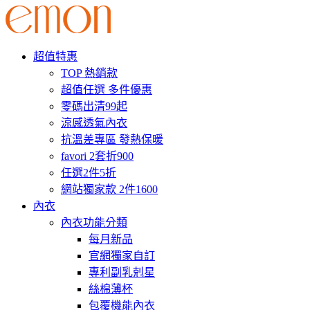
超值特惠
TOP 熱銷款
超值任選 多件優惠
零碼出清99起
涼感透氣內衣
抗溫差專區 發熱保暖
favori 2套折900
任選2件5折
網站獨家款 2件1600
內衣
內衣功能分類
每月新品
官網獨家自訂
專利副乳剋星
絲棉薄杯
包覆機能內衣