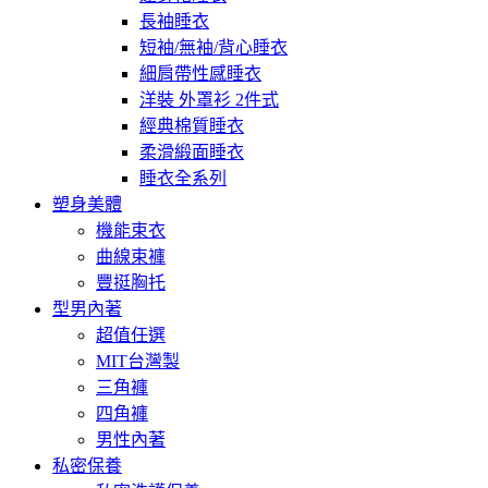
長袖睡衣
短袖/無袖/背心睡衣
細肩帶性感睡衣
洋裝 外罩衫 2件式
經典棉質睡衣
柔滑緞面睡衣
睡衣全系列
塑身美體
機能束衣
曲線束褲
豐挺胸托
型男內著
超值任選
MIT台灣製
三角褲
四角褲
男性內著
私密保養