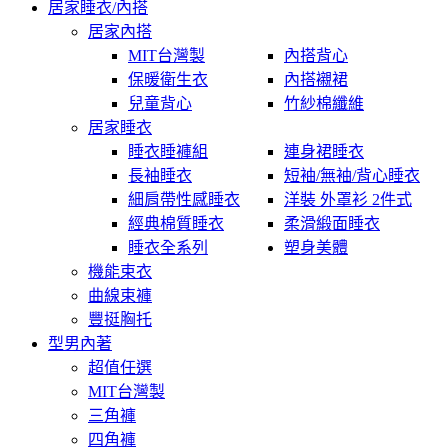
居家睡衣/內搭
居家內搭
MIT台灣製
內搭背心
保暖衛生衣
內搭襯裙
兒童背心
竹紗棉纖維
居家睡衣
睡衣睡褲組
連身裙睡衣
長袖睡衣
短袖/無袖/背心睡衣
細肩帶性感睡衣
洋裝 外罩衫 2件式
經典棉質睡衣
柔滑緞面睡衣
睡衣全系列
塑身美體
機能束衣
曲線束褲
豐挺胸托
型男內著
超值任選
MIT台灣製
三角褲
四角褲