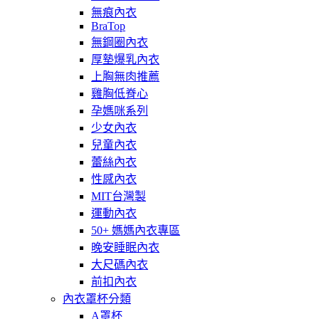
無痕內衣
BraTop
無鋼圈內衣
厚墊爆乳內衣
上胸無肉推薦
雞胸低脊心
孕媽咪系列
少女內衣
兒童內衣
蕾絲內衣
性感內衣
MIT台灣製
運動內衣
50+ 媽媽內衣專區
晚安睡眠內衣
大尺碼內衣
前扣內衣
內衣罩杯分類
A罩杯