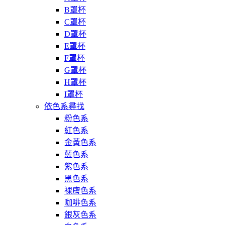
B罩杯
C罩杯
D罩杯
E罩杯
F罩杯
G罩杯
H罩杯
I罩杯
依色系尋找
粉色系
紅色系
金黃色系
藍色系
紫色系
黑色系
裸膚色系
咖啡色系
銀灰色系