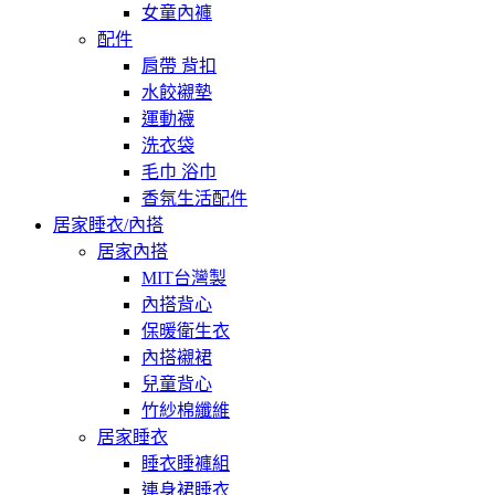
女童內褲
配件
肩帶 背扣
水餃襯墊
運動襪
洗衣袋
毛巾 浴巾
香氛生活配件
居家睡衣/內搭
居家內搭
MIT台灣製
內搭背心
保暖衛生衣
內搭襯裙
兒童背心
竹紗棉纖維
居家睡衣
睡衣睡褲組
連身裙睡衣