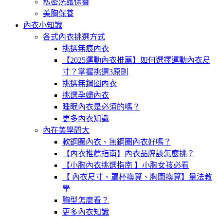
私密洗護保養
美胸保養
內衣小知識
各式內衣挑選方式
挑選無痕內衣
【2025運動內衣推薦】如何選擇運動內衣尺
寸？掌握挑選3原則
挑選無鋼圈內衣
挑選孕婦內衣
睡眠內衣是必須的嗎？
更多內衣知識
內在美學問大
軟鋼圈內衣、無鋼圈內衣好嗎？
【內衣推薦指南】內衣品牌該怎麼挑？
【小胸內衣挑選指南 】小胸女孩必看
【 內衣尺寸、罩杯換算、胸圍換算】量法教
學
胸型怎麼看？
更多內衣知識