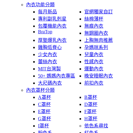
內衣功能分類
每月新品
官網獨家自訂
專利副乳剋星
絲棉薄杯
包覆機能內衣
無痕內衣
BraTop
無鋼圈內衣
厚墊爆乳內衣
上胸無肉推薦
雞胸低脊心
孕媽咪系列
少女內衣
兒童內衣
蕾絲內衣
性感內衣
MIT台灣製
運動內衣
50+ 媽媽內衣專區
晚安睡眠內衣
大尺碼內衣
前扣內衣
內衣罩杯分類
A罩杯
B罩杯
C罩杯
D罩杯
E罩杯
F罩杯
G罩杯
H罩杯
I罩杯
依色系尋找
粉色系
紅色系