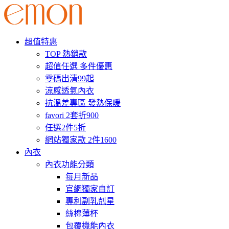
超值特惠
TOP 熱銷款
超值任選 多件優惠
零碼出清99起
涼感透氣內衣
抗溫差專區 發熱保暖
favori 2套折900
任選2件5折
網站獨家款 2件1600
內衣
內衣功能分類
每月新品
官網獨家自訂
專利副乳剋星
絲棉薄杯
包覆機能內衣