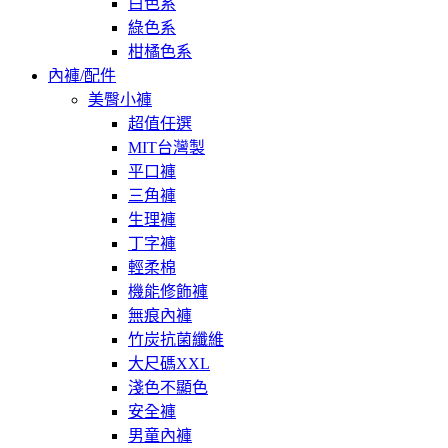
白色系
綠色系
柑橘色系
內褲/配件
美臀小褲
超值任選
MIT台灣製
平口褲
三角褲
生理褲
丁字褲
輕柔棉
機能修飾褲
無痕內褲
竹炭抗菌纖維
大尺碼XXL
淺色不顯色
安全褲
男童內褲