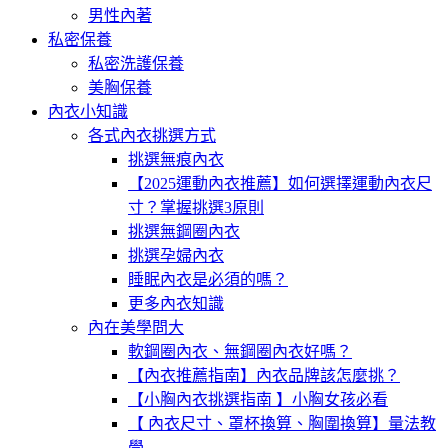
男性內著
私密保養
私密洗護保養
美胸保養
內衣小知識
各式內衣挑選方式
挑選無痕內衣
【2025運動內衣推薦】如何選擇運動內衣尺
寸？掌握挑選3原則
挑選無鋼圈內衣
挑選孕婦內衣
睡眠內衣是必須的嗎？
更多內衣知識
內在美學問大
軟鋼圈內衣、無鋼圈內衣好嗎？
【內衣推薦指南】內衣品牌該怎麼挑？
【小胸內衣挑選指南 】小胸女孩必看
【 內衣尺寸、罩杯換算、胸圍換算】量法教
學