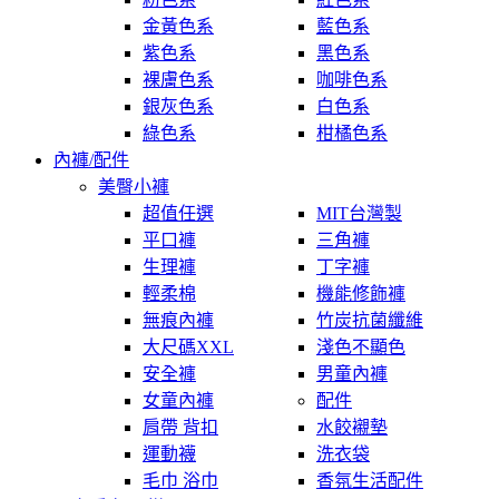
金黃色系
藍色系
紫色系
黑色系
裸膚色系
咖啡色系
銀灰色系
白色系
綠色系
柑橘色系
內褲/配件
美臀小褲
超值任選
MIT台灣製
平口褲
三角褲
生理褲
丁字褲
輕柔棉
機能修飾褲
無痕內褲
竹炭抗菌纖維
大尺碼XXL
淺色不顯色
安全褲
男童內褲
女童內褲
配件
肩帶 背扣
水餃襯墊
運動襪
洗衣袋
毛巾 浴巾
香氛生活配件