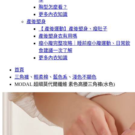
胸型怎麼看？
更多內衣知識
產後塑身
【 產後運動】產後塑身、瘦肚子
產後塑身衣有用嗎
瘦小腹完整攻略｜睡前瘦小腹運動、日常飲
食建議一次了解
更多內衣知識
首頁
三角褲
、
輕柔棉
、
藍色系
、
淺色不顯色
MODAL 超細莫代爾纖維 素色高腰三角褲(水色)