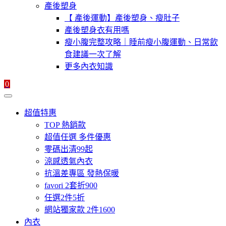
產後塑身
【 產後運動】產後塑身、瘦肚子
產後塑身衣有用嗎
瘦小腹完整攻略｜睡前瘦小腹運動、日常飲
食建議一次了解
更多內衣知識
0
超值特惠
TOP 熱銷款
超值任選 多件優惠
零碼出清99起
涼感透氣內衣
抗溫差專區 發熱保暖
favori 2套折900
任選2件5折
網站獨家款 2件1600
內衣