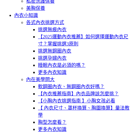
私密洗護保養
美胸保養
內衣小知識
各式內衣挑選方式
挑選無痕內衣
【2025運動內衣推薦】如何選擇運動內衣尺
寸？掌握挑選3原則
挑選無鋼圈內衣
挑選孕婦內衣
睡眠內衣是必須的嗎？
更多內衣知識
內在美學問大
軟鋼圈內衣、無鋼圈內衣好嗎？
【內衣推薦指南】內衣品牌該怎麼挑？
【小胸內衣挑選指南 】小胸女孩必看
【 內衣尺寸、罩杯換算、胸圍換算】量法教
學
胸型怎麼看？
更多內衣知識