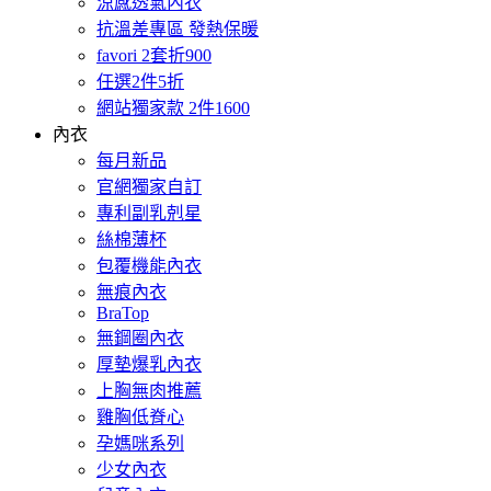
涼感透氣內衣
抗溫差專區 發熱保暖
favori 2套折900
任選2件5折
網站獨家款 2件1600
內衣
每月新品
官網獨家自訂
專利副乳剋星
絲棉薄杯
包覆機能內衣
無痕內衣
BraTop
無鋼圈內衣
厚墊爆乳內衣
上胸無肉推薦
雞胸低脊心
孕媽咪系列
少女內衣