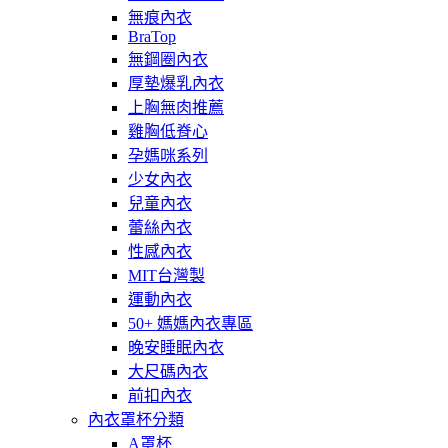
無痕內衣
BraTop
無鋼圈內衣
厚墊爆乳內衣
上胸無肉推薦
雞胸低脊心
孕媽咪系列
少女內衣
兒童內衣
蕾絲內衣
性感內衣
MIT台灣製
運動內衣
50+ 媽媽內衣專區
晚安睡眠內衣
大尺碼內衣
前扣內衣
內衣罩杯分類
A罩杯