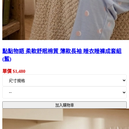
點點物語 柔軟舒眠棉質 薄款長袖 睡衣睡褲成套組
(藍)
單價 $1,480
加入購物車