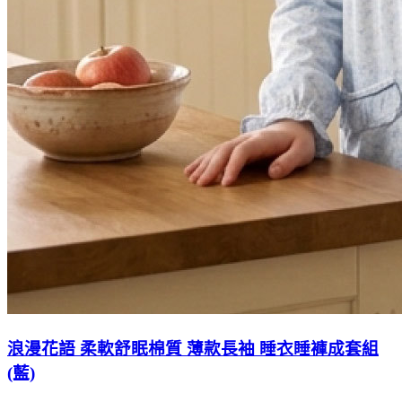
浪漫花語 柔軟舒眠棉質 薄款長袖 睡衣睡褲成套組
(藍)