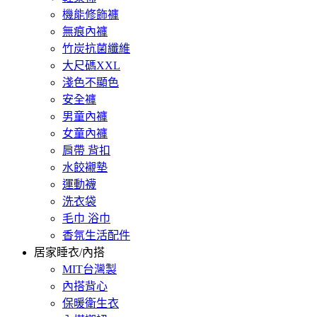
機能修飾褲
無痕內褲
竹炭抗菌纖維
大尺碼XXL
淺色不顯色
安全褲
男童內褲
女童內褲
肩帶 背扣
水餃襯墊
運動襪
洗衣袋
毛巾 浴巾
香氛生活配件
居家睡衣/內搭
MIT台灣製
內搭背心
保暖衛生衣