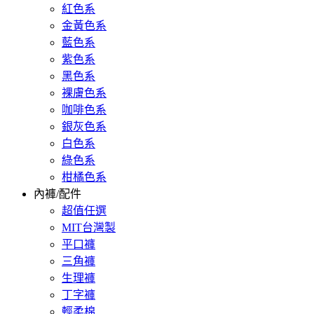
紅色系
金黃色系
藍色系
紫色系
黑色系
裸膚色系
咖啡色系
銀灰色系
白色系
綠色系
柑橘色系
內褲/配件
超值任選
MIT台灣製
平口褲
三角褲
生理褲
丁字褲
輕柔棉