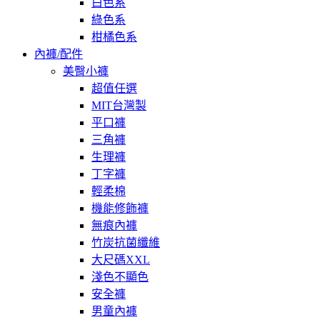
白色系
綠色系
柑橘色系
內褲/配件
美臀小褲
超值任選
MIT台灣製
平口褲
三角褲
生理褲
丁字褲
輕柔棉
機能修飾褲
無痕內褲
竹炭抗菌纖維
大尺碼XXL
淺色不顯色
安全褲
男童內褲