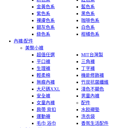
金黃色系
藍色系
紫色系
黑色系
裸膚色系
咖啡色系
銀灰色系
白色系
綠色系
柑橘色系
內褲/配件
美臀小褲
超值任選
MIT台灣製
平口褲
三角褲
生理褲
丁字褲
輕柔棉
機能修飾褲
無痕內褲
竹炭抗菌纖維
大尺碼XXL
淺色不顯色
安全褲
男童內褲
女童內褲
配件
肩帶 背扣
水餃襯墊
運動襪
洗衣袋
毛巾 浴巾
香氛生活配件