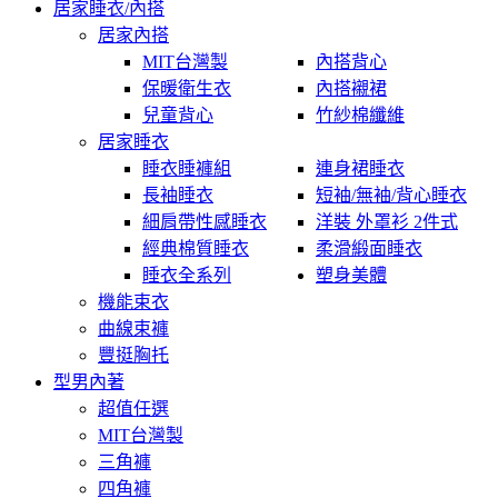
居家睡衣/內搭
居家內搭
MIT台灣製
內搭背心
保暖衛生衣
內搭襯裙
兒童背心
竹紗棉纖維
居家睡衣
睡衣睡褲組
連身裙睡衣
長袖睡衣
短袖/無袖/背心睡衣
細肩帶性感睡衣
洋裝 外罩衫 2件式
經典棉質睡衣
柔滑緞面睡衣
睡衣全系列
塑身美體
機能束衣
曲線束褲
豐挺胸托
型男內著
超值任選
MIT台灣製
三角褲
四角褲