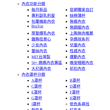
內衣功能分類
每月新品
官網獨家自訂
專利副乳剋星
絲棉薄杯
包覆機能內衣
無痕內衣
BraTop
無鋼圈內衣
厚墊爆乳內衣
上胸無肉推薦
雞胸低脊心
孕媽咪系列
少女內衣
兒童內衣
蕾絲內衣
性感內衣
MIT台灣製
運動內衣
50+ 媽媽內衣專區
晚安睡眠內衣
大尺碼內衣
前扣內衣
內衣罩杯分類
A罩杯
B罩杯
C罩杯
D罩杯
E罩杯
F罩杯
G罩杯
H罩杯
I罩杯
依色系尋找
粉色系
紅色系