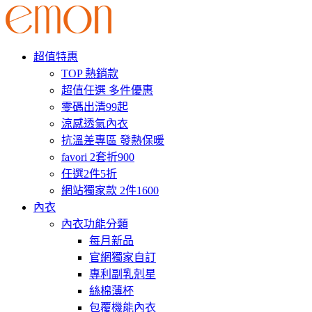
超值特惠
TOP 熱銷款
超值任選 多件優惠
零碼出清99起
涼感透氣內衣
抗溫差專區 發熱保暖
favori 2套折900
任選2件5折
網站獨家款 2件1600
內衣
內衣功能分類
每月新品
官網獨家自訂
專利副乳剋星
絲棉薄杯
包覆機能內衣