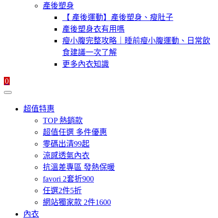
產後塑身
【 產後運動】產後塑身、瘦肚子
產後塑身衣有用嗎
瘦小腹完整攻略｜睡前瘦小腹運動、日常飲
食建議一次了解
更多內衣知識
0
超值特惠
TOP 熱銷款
超值任選 多件優惠
零碼出清99起
涼感透氣內衣
抗溫差專區 發熱保暖
favori 2套折900
任選2件5折
網站獨家款 2件1600
內衣