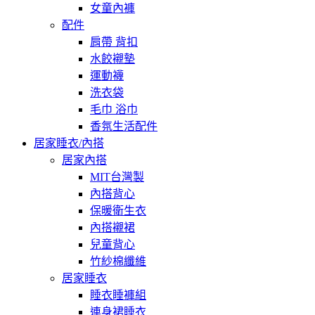
女童內褲
配件
肩帶 背扣
水餃襯墊
運動襪
洗衣袋
毛巾 浴巾
香氛生活配件
居家睡衣/內搭
居家內搭
MIT台灣製
內搭背心
保暖衛生衣
內搭襯裙
兒童背心
竹紗棉纖維
居家睡衣
睡衣睡褲組
連身裙睡衣