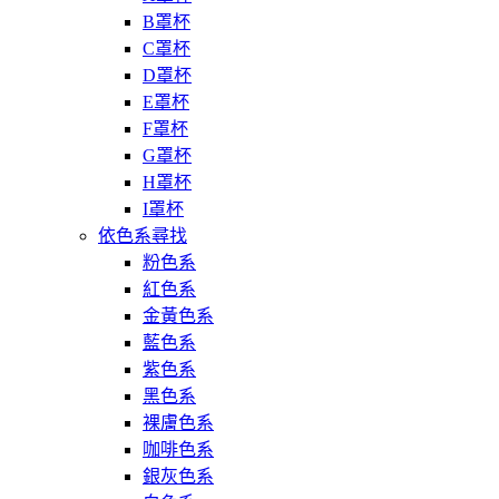
B罩杯
C罩杯
D罩杯
E罩杯
F罩杯
G罩杯
H罩杯
I罩杯
依色系尋找
粉色系
紅色系
金黃色系
藍色系
紫色系
黑色系
裸膚色系
咖啡色系
銀灰色系