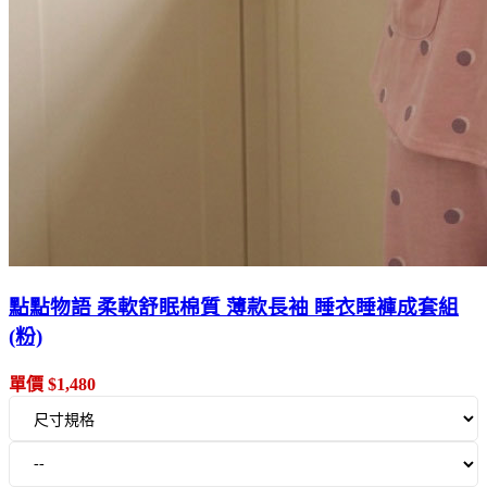
點點物語 柔軟舒眠棉質 薄款長袖 睡衣睡褲成套組
(粉)
單價 $1,480