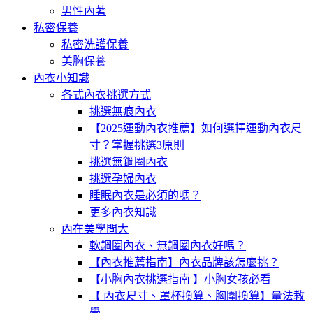
男性內著
私密保養
私密洗護保養
美胸保養
內衣小知識
各式內衣挑選方式
挑選無痕內衣
【2025運動內衣推薦】如何選擇運動內衣尺
寸？掌握挑選3原則
挑選無鋼圈內衣
挑選孕婦內衣
睡眠內衣是必須的嗎？
更多內衣知識
內在美學問大
軟鋼圈內衣、無鋼圈內衣好嗎？
【內衣推薦指南】內衣品牌該怎麼挑？
【小胸內衣挑選指南 】小胸女孩必看
【 內衣尺寸、罩杯換算、胸圍換算】量法教
學