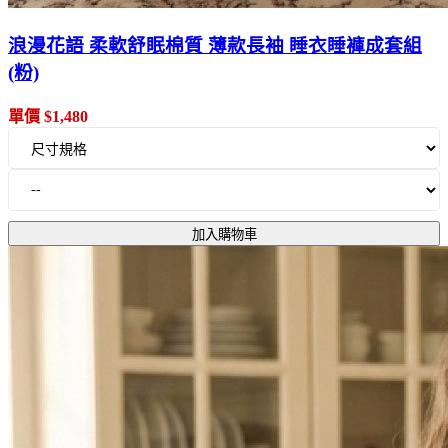
浪漫花語 柔軟舒眠棉質 薄款長袖 睡衣睡褲成套組
(粉)
單價 $1,480
加入購物車