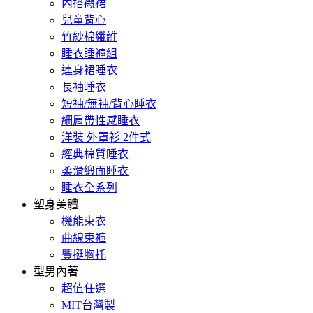
內搭襯裙
兒童背心
竹紗棉纖維
睡衣睡褲組
連身裙睡衣
長袖睡衣
短袖/無袖/背心睡衣
細肩帶性感睡衣
洋裝 外罩衫 2件式
經典棉質睡衣
柔滑緞面睡衣
睡衣全系列
塑身美體
機能束衣
曲線束褲
豐挺胸托
型男內著
超值任選
MIT台灣製