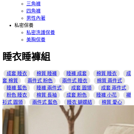
三角褲
四角褲
男性內著
私密保養
私密洗護保養
美胸保養
睡衣睡褲組
成套 睡衣
棉質 睡褲
睡褲 成套
棉質 睡衣
成
套 棉質
兩件式 粉色
兩件式 睡衣
棉質 兩件式
睡褲 藍色
睡褲 兩件式
成套 圓領
成套 兩件式
粉色 睡衣
棉質 長袖
成套 粉色
睡褲 小花
襯
衫式 圓領
兩件式 藍色
睡衣 蝴蝶結
棉質 愛心