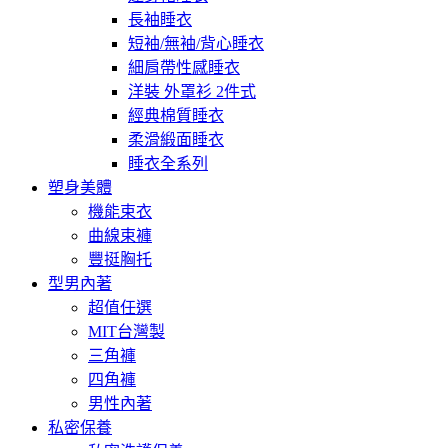
長袖睡衣
短袖/無袖/背心睡衣
細肩帶性感睡衣
洋裝 外罩衫 2件式
經典棉質睡衣
柔滑緞面睡衣
睡衣全系列
塑身美體
機能束衣
曲線束褲
豐挺胸托
型男內著
超值任選
MIT台灣製
三角褲
四角褲
男性內著
私密保養