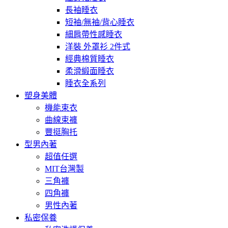
長袖睡衣
短袖/無袖/背心睡衣
細肩帶性感睡衣
洋裝 外罩衫 2件式
經典棉質睡衣
柔滑緞面睡衣
睡衣全系列
塑身美體
機能束衣
曲線束褲
豐挺胸托
型男內著
超值任選
MIT台灣製
三角褲
四角褲
男性內著
私密保養