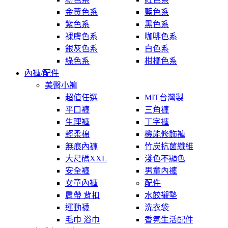
金黃色系
藍色系
紫色系
黑色系
裸膚色系
咖啡色系
銀灰色系
白色系
綠色系
柑橘色系
內褲/配件
美臀小褲
超值任選
MIT台灣製
平口褲
三角褲
生理褲
丁字褲
輕柔棉
機能修飾褲
無痕內褲
竹炭抗菌纖維
大尺碼XXL
淺色不顯色
安全褲
男童內褲
女童內褲
配件
肩帶 背扣
水餃襯墊
運動襪
洗衣袋
毛巾 浴巾
香氛生活配件