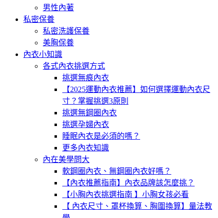
男性內著
私密保養
私密洗護保養
美胸保養
內衣小知識
各式內衣挑選方式
挑選無痕內衣
【2025運動內衣推薦】如何選擇運動內衣尺
寸？掌握挑選3原則
挑選無鋼圈內衣
挑選孕婦內衣
睡眠內衣是必須的嗎？
更多內衣知識
內在美學問大
軟鋼圈內衣、無鋼圈內衣好嗎？
【內衣推薦指南】內衣品牌該怎麼挑？
【小胸內衣挑選指南 】小胸女孩必看
【 內衣尺寸、罩杯換算、胸圍換算】量法教
學