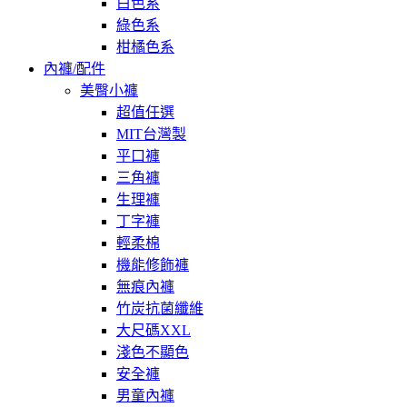
白色系
綠色系
柑橘色系
內褲/配件
美臀小褲
超值任選
MIT台灣製
平口褲
三角褲
生理褲
丁字褲
輕柔棉
機能修飾褲
無痕內褲
竹炭抗菌纖維
大尺碼XXL
淺色不顯色
安全褲
男童內褲