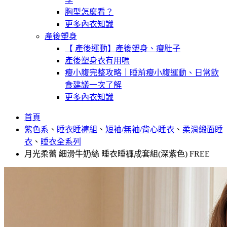
胸型怎麼看？
更多內衣知識
產後塑身
【 產後運動】產後塑身、瘦肚子
產後塑身衣有用嗎
瘦小腹完整攻略｜睡前瘦小腹運動、日常飲
食建議一次了解
更多內衣知識
首頁
紫色系
、
睡衣睡褲組
、
短袖/無袖/背心睡衣
、
柔滑緞面睡
衣
、
睡衣全系列
月光柔蕾 細滑牛奶絲 睡衣睡褲成套組(深紫色) FREE