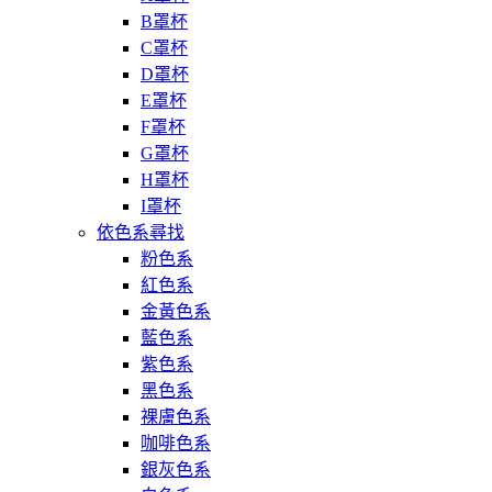
B罩杯
C罩杯
D罩杯
E罩杯
F罩杯
G罩杯
H罩杯
I罩杯
依色系尋找
粉色系
紅色系
金黃色系
藍色系
紫色系
黑色系
裸膚色系
咖啡色系
銀灰色系