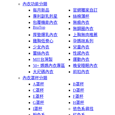
內衣功能分類
每月新品
官網獨家自訂
專利副乳剋星
絲棉薄杯
包覆機能內衣
無痕內衣
BraTop
無鋼圈內衣
厚墊爆乳內衣
上胸無肉推薦
雞胸低脊心
孕媽咪系列
少女內衣
兒童內衣
蕾絲內衣
性感內衣
MIT台灣製
運動內衣
50+ 媽媽內衣專區
晚安睡眠內衣
大尺碼內衣
前扣內衣
內衣罩杯分類
A罩杯
B罩杯
C罩杯
D罩杯
E罩杯
F罩杯
G罩杯
H罩杯
I罩杯
依色系尋找
粉色系
紅色系