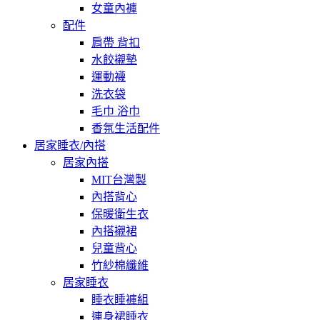
女童內褲
配件
肩帶 背扣
水餃襯墊
運動襪
洗衣袋
毛巾 浴巾
香氛生活配件
居家睡衣/內搭
居家內搭
MIT台灣製
內搭背心
保暖衛生衣
內搭襯裙
兒童背心
竹紗棉纖維
居家睡衣
睡衣睡褲組
連身裙睡衣