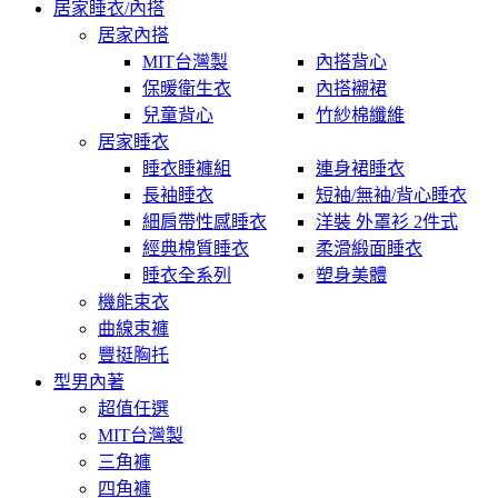
居家睡衣/內搭
居家內搭
MIT台灣製
內搭背心
保暖衛生衣
內搭襯裙
兒童背心
竹紗棉纖維
居家睡衣
睡衣睡褲組
連身裙睡衣
長袖睡衣
短袖/無袖/背心睡衣
細肩帶性感睡衣
洋裝 外罩衫 2件式
經典棉質睡衣
柔滑緞面睡衣
睡衣全系列
塑身美體
機能束衣
曲線束褲
豐挺胸托
型男內著
超值任選
MIT台灣製
三角褲
四角褲