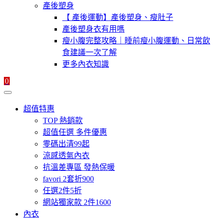
產後塑身
【 產後運動】產後塑身、瘦肚子
產後塑身衣有用嗎
瘦小腹完整攻略｜睡前瘦小腹運動、日常飲
食建議一次了解
更多內衣知識
0
超值特惠
TOP 熱銷款
超值任選 多件優惠
零碼出清99起
涼感透氣內衣
抗溫差專區 發熱保暖
favori 2套折900
任選2件5折
網站獨家款 2件1600
內衣