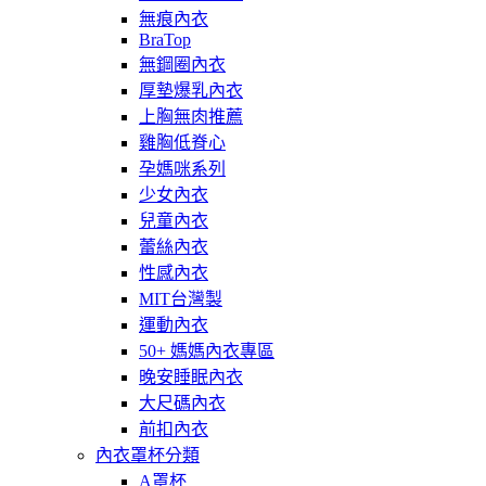
無痕內衣
BraTop
無鋼圈內衣
厚墊爆乳內衣
上胸無肉推薦
雞胸低脊心
孕媽咪系列
少女內衣
兒童內衣
蕾絲內衣
性感內衣
MIT台灣製
運動內衣
50+ 媽媽內衣專區
晚安睡眠內衣
大尺碼內衣
前扣內衣
內衣罩杯分類
A罩杯