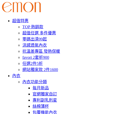
超值特惠
TOP 熱銷款
超值任選 多件優惠
零碼出清99起
涼感透氣內衣
抗溫差專區 發熱保暖
favori 2套折900
任選2件5折
網站獨家款 2件1600
內衣
內衣功能分類
每月新品
官網獨家自訂
專利副乳剋星
絲棉薄杯
包覆機能內衣