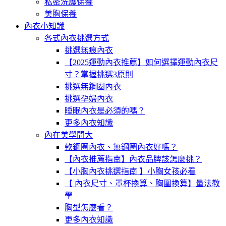
私密洗護保養
美胸保養
內衣小知識
各式內衣挑選方式
挑選無痕內衣
【2025運動內衣推薦】如何選擇運動內衣尺
寸？掌握挑選3原則
挑選無鋼圈內衣
挑選孕婦內衣
睡眠內衣是必須的嗎？
更多內衣知識
內在美學問大
軟鋼圈內衣、無鋼圈內衣好嗎？
【內衣推薦指南】內衣品牌該怎麼挑？
【小胸內衣挑選指南 】小胸女孩必看
【 內衣尺寸、罩杯換算、胸圍換算】量法教
學
胸型怎麼看？
更多內衣知識