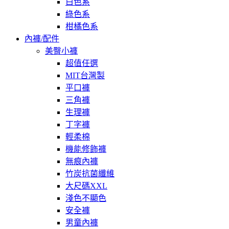
白色系
綠色系
柑橘色系
內褲/配件
美臀小褲
超值任選
MIT台灣製
平口褲
三角褲
生理褲
丁字褲
輕柔棉
機能修飾褲
無痕內褲
竹炭抗菌纖維
大尺碼XXL
淺色不顯色
安全褲
男童內褲