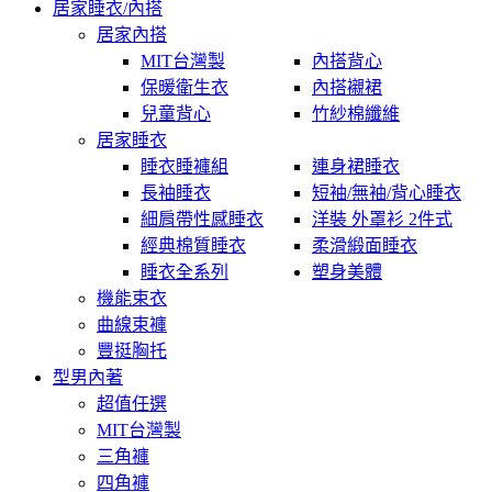
居家睡衣/內搭
居家內搭
MIT台灣製
內搭背心
保暖衛生衣
內搭襯裙
兒童背心
竹紗棉纖維
居家睡衣
睡衣睡褲組
連身裙睡衣
長袖睡衣
短袖/無袖/背心睡衣
細肩帶性感睡衣
洋裝 外罩衫 2件式
經典棉質睡衣
柔滑緞面睡衣
睡衣全系列
塑身美體
機能束衣
曲線束褲
豐挺胸托
型男內著
超值任選
MIT台灣製
三角褲
四角褲