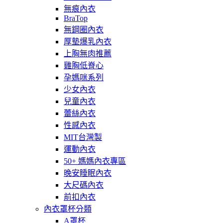
無痕內衣
BraTop
無鋼圈內衣
厚墊爆乳內衣
上胸無肉推薦
雞胸低脊心
孕媽咪系列
少女內衣
兒童內衣
蕾絲內衣
性感內衣
MIT台灣製
運動內衣
50+ 媽媽內衣專區
晚安睡眠內衣
大尺碼內衣
前扣內衣
內衣罩杯分類
A罩杯