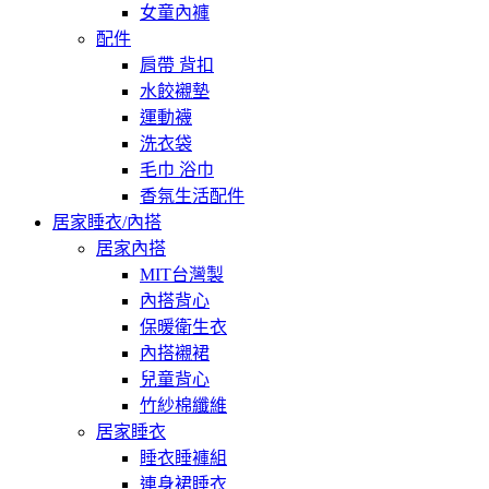
女童內褲
配件
肩帶 背扣
水餃襯墊
運動襪
洗衣袋
毛巾 浴巾
香氛生活配件
居家睡衣/內搭
居家內搭
MIT台灣製
內搭背心
保暖衛生衣
內搭襯裙
兒童背心
竹紗棉纖維
居家睡衣
睡衣睡褲組
連身裙睡衣