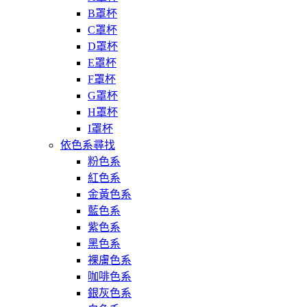
B罩杯
C罩杯
D罩杯
E罩杯
F罩杯
G罩杯
H罩杯
I罩杯
依色系尋找
粉色系
紅色系
金黃色系
藍色系
紫色系
黑色系
裸膚色系
咖啡色系
銀灰色系