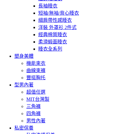
長袖睡衣
短袖/無袖/背心睡衣
細肩帶性感睡衣
洋裝 外罩衫 2件式
經典棉質睡衣
柔滑緞面睡衣
睡衣全系列
塑身美體
機能束衣
曲線束褲
豐挺胸托
型男內著
超值任選
MIT台灣製
三角褲
四角褲
男性內著
私密保養