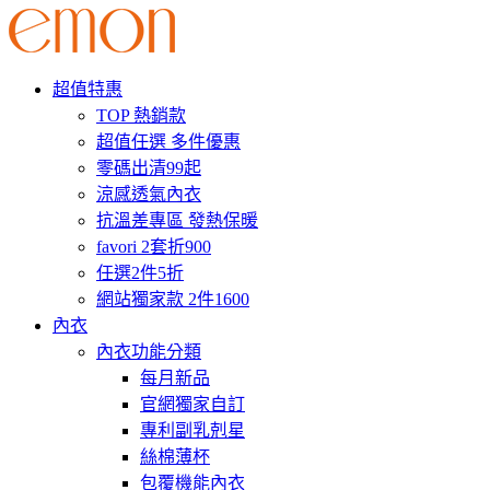
超值特惠
TOP 熱銷款
超值任選 多件優惠
零碼出清99起
涼感透氣內衣
抗溫差專區 發熱保暖
favori 2套折900
任選2件5折
網站獨家款 2件1600
內衣
內衣功能分類
每月新品
官網獨家自訂
專利副乳剋星
絲棉薄杯
包覆機能內衣