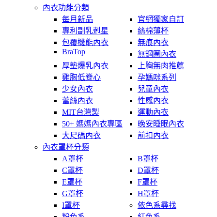
內衣功能分類
每月新品
官網獨家自訂
專利副乳剋星
絲棉薄杯
包覆機能內衣
無痕內衣
BraTop
無鋼圈內衣
厚墊爆乳內衣
上胸無肉推薦
雞胸低脊心
孕媽咪系列
少女內衣
兒童內衣
蕾絲內衣
性感內衣
MIT台灣製
運動內衣
50+ 媽媽內衣專區
晚安睡眠內衣
大尺碼內衣
前扣內衣
內衣罩杯分類
A罩杯
B罩杯
C罩杯
D罩杯
E罩杯
F罩杯
G罩杯
H罩杯
I罩杯
依色系尋找
粉色系
紅色系