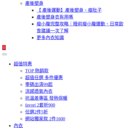
產後塑身
【 產後運動】產後塑身、瘦肚子
產後塑身衣有用嗎
瘦小腹完整攻略｜睡前瘦小腹運動、日常飲
食建議一次了解
更多內衣知識
0
超值特惠
TOP 熱銷款
超值任選 多件優惠
零碼出清99起
涼感透氣內衣
抗溫差專區 發熱保暖
favori 2套折900
任選2件5折
網站獨家款 2件1600
內衣