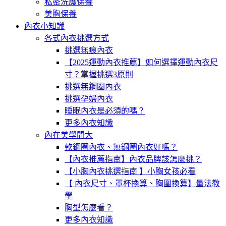
私密洗護保養
美胸保養
內衣小知識
各式內衣挑選方式
挑選無痕內衣
【2025運動內衣推薦】如何選擇運動內衣尺
寸？掌握挑選3原則
挑選無鋼圈內衣
挑選孕婦內衣
睡眠內衣是必須的嗎？
更多內衣知識
內在美學問大
軟鋼圈內衣、無鋼圈內衣好嗎？
【內衣推薦指南】內衣品牌該怎麼挑？
【小胸內衣挑選指南 】小胸女孩必看
【 內衣尺寸、罩杯換算、胸圍換算】量法教
學
胸型怎麼看？
更多內衣知識