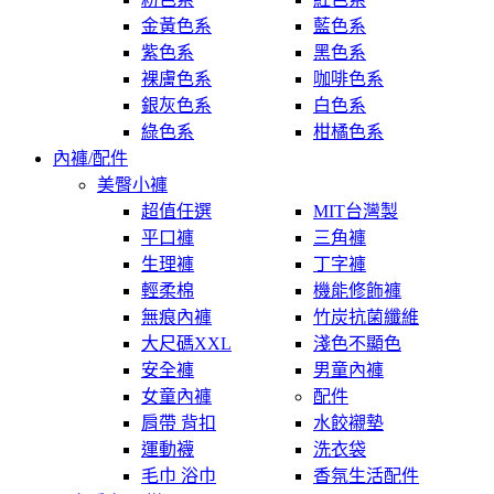
金黃色系
藍色系
紫色系
黑色系
裸膚色系
咖啡色系
銀灰色系
白色系
綠色系
柑橘色系
內褲/配件
美臀小褲
超值任選
MIT台灣製
平口褲
三角褲
生理褲
丁字褲
輕柔棉
機能修飾褲
無痕內褲
竹炭抗菌纖維
大尺碼XXL
淺色不顯色
安全褲
男童內褲
女童內褲
配件
肩帶 背扣
水餃襯墊
運動襪
洗衣袋
毛巾 浴巾
香氛生活配件