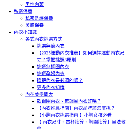
男性內著
私密保養
私密洗護保養
美胸保養
內衣小知識
各式內衣挑選方式
挑選無痕內衣
【2025運動內衣推薦】如何選擇運動內衣尺
寸？掌握挑選3原則
挑選無鋼圈內衣
挑選孕婦內衣
睡眠內衣是必須的嗎？
更多內衣知識
內在美學問大
軟鋼圈內衣、無鋼圈內衣好嗎？
【內衣推薦指南】內衣品牌該怎麼挑？
【小胸內衣挑選指南 】小胸女孩必看
【 內衣尺寸、罩杯換算、胸圍換算】量法教
學