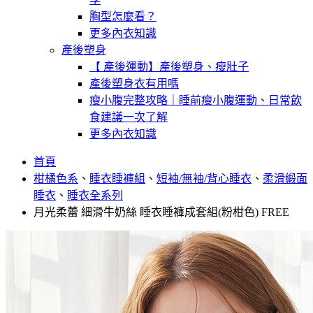
胸型怎麼看？
更多內衣知識
產後塑身
【 產後運動】產後塑身、瘦肚子
產後塑身衣有用嗎
瘦小腹完整攻略｜睡前瘦小腹運動、日常飲
食建議一次了解
更多內衣知識
首頁
柑橘色系
、
睡衣睡褲組
、
短袖/無袖/背心睡衣
、
柔滑緞面
睡衣
、
睡衣全系列
月光柔蕾 細滑牛奶絲 睡衣睡褲成套組(粉柑色) FREE