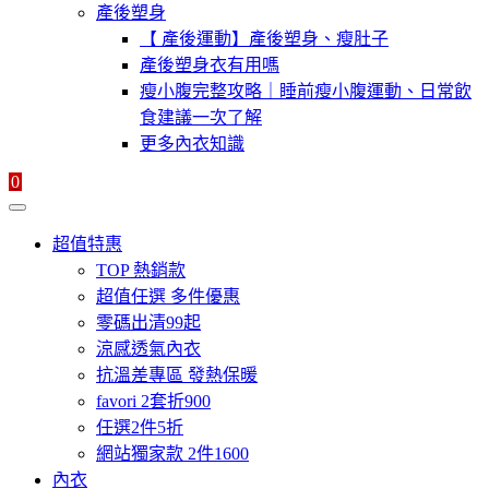
產後塑身
【 產後運動】產後塑身、瘦肚子
產後塑身衣有用嗎
瘦小腹完整攻略｜睡前瘦小腹運動、日常飲
食建議一次了解
更多內衣知識
0
超值特惠
TOP 熱銷款
超值任選 多件優惠
零碼出清99起
涼感透氣內衣
抗溫差專區 發熱保暖
favori 2套折900
任選2件5折
網站獨家款 2件1600
內衣