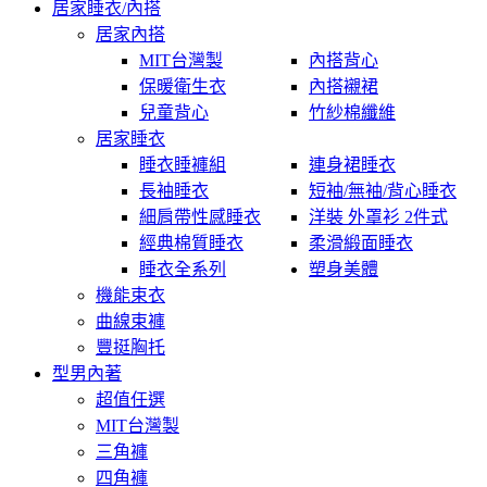
居家睡衣/內搭
居家內搭
MIT台灣製
內搭背心
保暖衛生衣
內搭襯裙
兒童背心
竹紗棉纖維
居家睡衣
睡衣睡褲組
連身裙睡衣
長袖睡衣
短袖/無袖/背心睡衣
細肩帶性感睡衣
洋裝 外罩衫 2件式
經典棉質睡衣
柔滑緞面睡衣
睡衣全系列
塑身美體
機能束衣
曲線束褲
豐挺胸托
型男內著
超值任選
MIT台灣製
三角褲
四角褲