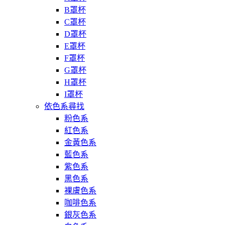
B罩杯
C罩杯
D罩杯
E罩杯
F罩杯
G罩杯
H罩杯
I罩杯
依色系尋找
粉色系
紅色系
金黃色系
藍色系
紫色系
黑色系
裸膚色系
咖啡色系
銀灰色系