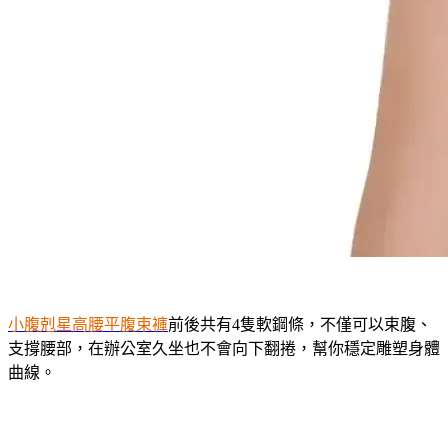
小腹剋星高腰平腹束褲
前後共有4隻軟鋼條，不僅可以束腹、
支撐腰部，在辦公室久坐也不會向下翻捲，幫你穩定雕塑身體
曲線。