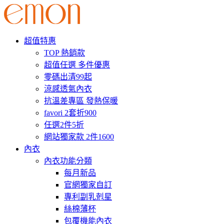
超值特惠
TOP 熱銷款
超值任選 多件優惠
零碼出清99起
涼感透氣內衣
抗溫差專區 發熱保暖
favori 2套折900
任選2件5折
網站獨家款 2件1600
內衣
內衣功能分類
每月新品
官網獨家自訂
專利副乳剋星
絲棉薄杯
包覆機能內衣