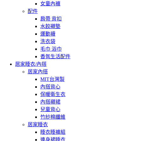
女童內褲
配件
肩帶 背扣
水餃襯墊
運動襪
洗衣袋
毛巾 浴巾
香氛生活配件
居家睡衣/內搭
居家內搭
MIT台灣製
內搭背心
保暖衛生衣
內搭襯裙
兒童背心
竹紗棉纖維
居家睡衣
睡衣睡褲組
連身裙睡衣