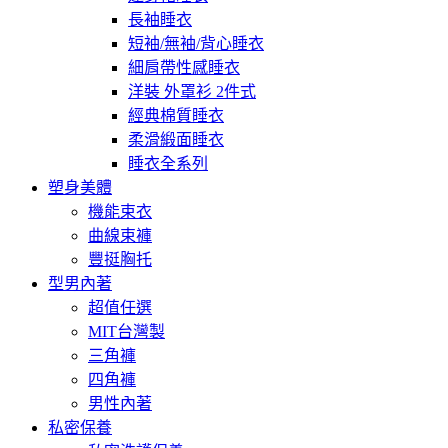
長袖睡衣
短袖/無袖/背心睡衣
細肩帶性感睡衣
洋裝 外罩衫 2件式
經典棉質睡衣
柔滑緞面睡衣
睡衣全系列
塑身美體
機能束衣
曲線束褲
豐挺胸托
型男內著
超值任選
MIT台灣製
三角褲
四角褲
男性內著
私密保養