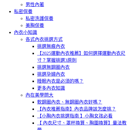
男性內著
私密保養
私密洗護保養
美胸保養
內衣小知識
各式內衣挑選方式
挑選無痕內衣
【2025運動內衣推薦】如何選擇運動內衣尺
寸？掌握挑選3原則
挑選無鋼圈內衣
挑選孕婦內衣
睡眠內衣是必須的嗎？
更多內衣知識
內在美學問大
軟鋼圈內衣、無鋼圈內衣好嗎？
【內衣推薦指南】內衣品牌該怎麼挑？
【小胸內衣挑選指南 】小胸女孩必看
【 內衣尺寸、罩杯換算、胸圍換算】量法教
學