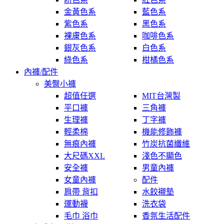
金黃色系
藍色系
紫色系
黑色系
裸膚色系
咖啡色系
銀灰色系
白色系
綠色系
柑橘色系
內褲/配件
美臀小褲
超值任選
MIT台灣製
平口褲
三角褲
生理褲
丁字褲
輕柔棉
機能修飾褲
無痕內褲
竹炭抗菌纖維
大尺碼XXL
淺色不顯色
安全褲
男童內褲
女童內褲
配件
肩帶 背扣
水餃襯墊
運動襪
洗衣袋
毛巾 浴巾
香氛生活配件