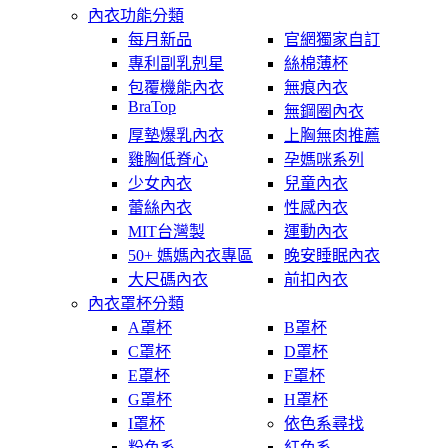
內衣功能分類
每月新品
官網獨家自訂
專利副乳剋星
絲棉薄杯
包覆機能內衣
無痕內衣
BraTop
無鋼圈內衣
厚墊爆乳內衣
上胸無肉推薦
雞胸低脊心
孕媽咪系列
少女內衣
兒童內衣
蕾絲內衣
性感內衣
MIT台灣製
運動內衣
50+ 媽媽內衣專區
晚安睡眠內衣
大尺碼內衣
前扣內衣
內衣罩杯分類
A罩杯
B罩杯
C罩杯
D罩杯
E罩杯
F罩杯
G罩杯
H罩杯
I罩杯
依色系尋找
粉色系
紅色系