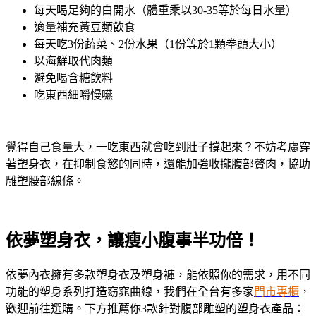
每天喝足夠的白開水（體重乘以30-35等於每日水量）
適量補充黃豆類飲食
每天吃3份蔬菜、2份水果（1份等於1顆拳頭大小）
以海鮮取代肉類
避免喝含糖飲料
吃東西細嚼慢嚥
覺得自己食量大，一吃東西就會吃到肚子撐起來？不妨考慮穿
著塑身衣，在抑制食慾的同時，還能加強收攏腹部贅肉，協助
雕塑腰部線條。
依夢塑身衣，讓瘦小腹事半功倍！
依夢內衣擁有多款塑身衣及塑身褲，能依照你的需求，用不同
功能的塑身系列打造窈窕曲線，我們在全台有多家
門市專櫃
，
歡迎前往選購。下方推薦你3款針對腹部雕塑的塑身衣產品：