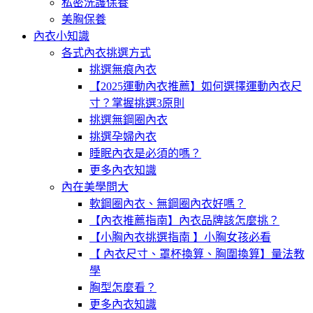
私密洗護保養
美胸保養
內衣小知識
各式內衣挑選方式
挑選無痕內衣
【2025運動內衣推薦】如何選擇運動內衣尺
寸？掌握挑選3原則
挑選無鋼圈內衣
挑選孕婦內衣
睡眠內衣是必須的嗎？
更多內衣知識
內在美學問大
軟鋼圈內衣、無鋼圈內衣好嗎？
【內衣推薦指南】內衣品牌該怎麼挑？
【小胸內衣挑選指南 】小胸女孩必看
【 內衣尺寸、罩杯換算、胸圍換算】量法教
學
胸型怎麼看？
更多內衣知識