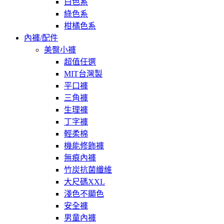
白色系
綠色系
柑橘色系
內褲/配件
美臀小褲
超值任選
MIT台灣製
平口褲
三角褲
生理褲
丁字褲
輕柔棉
機能修飾褲
無痕內褲
竹炭抗菌纖維
大尺碼XXL
淺色不顯色
安全褲
男童內褲