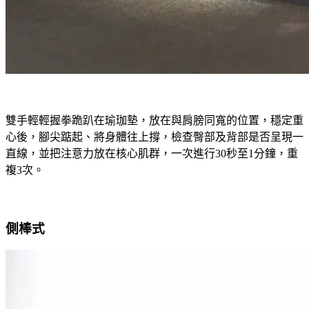
雙手輕輕握拳跪趴在瑜珈墊，放在與肩膀同寬的位置，穩定重
心後，腳尖踮起、將身體往上撐，檢查臀部及背部是否呈現一
直線，並把注意力放在核心肌群，一次進行30秒至1分鐘，重
複3次。
側棒式