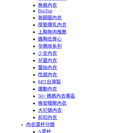
無痕內衣
BraTop
無鋼圈內衣
厚墊爆乳內衣
上胸無肉推薦
雞胸低脊心
孕媽咪系列
少女內衣
兒童內衣
蕾絲內衣
性感內衣
MIT台灣製
運動內衣
50+ 媽媽內衣專區
晚安睡眠內衣
大尺碼內衣
前扣內衣
內衣罩杯分類
A罩杯