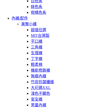
白色系
綠色系
柑橘色系
內褲/配件
美臀小褲
超值任選
MIT台灣製
平口褲
三角褲
生理褲
丁字褲
輕柔棉
機能修飾褲
無痕內褲
竹炭抗菌纖維
大尺碼XXL
淺色不顯色
安全褲
男童內褲