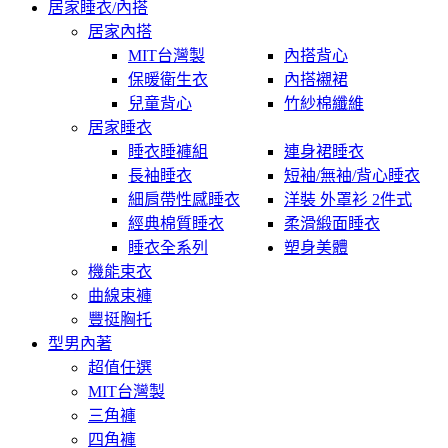
居家睡衣/內搭
居家內搭
MIT台灣製
內搭背心
保暖衛生衣
內搭襯裙
兒童背心
竹紗棉纖維
居家睡衣
睡衣睡褲組
連身裙睡衣
長袖睡衣
短袖/無袖/背心睡衣
細肩帶性感睡衣
洋裝 外罩衫 2件式
經典棉質睡衣
柔滑緞面睡衣
睡衣全系列
塑身美體
機能束衣
曲線束褲
豐挺胸托
型男內著
超值任選
MIT台灣製
三角褲
四角褲