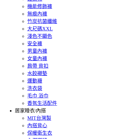
機能修飾褲
無痕內褲
竹炭抗菌纖維
大尺碼XXL
淺色不顯色
安全褲
男童內褲
女童內褲
肩帶 背扣
水餃襯墊
運動襪
洗衣袋
毛巾 浴巾
香氛生活配件
居家睡衣/內搭
MIT台灣製
內搭背心
保暖衛生衣