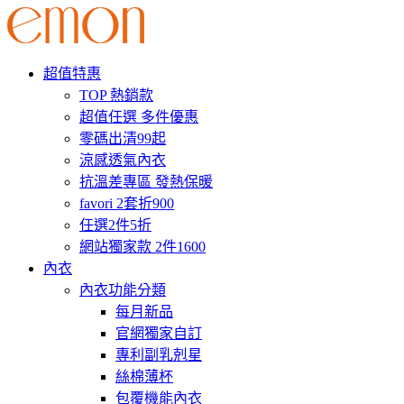
超值特惠
TOP 熱銷款
超值任選 多件優惠
零碼出清99起
涼感透氣內衣
抗溫差專區 發熱保暖
favori 2套折900
任選2件5折
網站獨家款 2件1600
內衣
內衣功能分類
每月新品
官網獨家自訂
專利副乳剋星
絲棉薄杯
包覆機能內衣