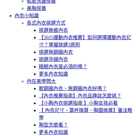
私密洗護保養
美胸保養
內衣小知識
各式內衣挑選方式
挑選無痕內衣
【2025運動內衣推薦】如何選擇運動內衣尺
寸？掌握挑選3原則
挑選無鋼圈內衣
挑選孕婦內衣
睡眠內衣是必須的嗎？
更多內衣知識
內在美學問大
軟鋼圈內衣、無鋼圈內衣好嗎？
【內衣推薦指南】內衣品牌該怎麼挑？
【小胸內衣挑選指南 】小胸女孩必看
【 內衣尺寸、罩杯換算、胸圍換算】量法教
學
胸型怎麼看？
更多內衣知識