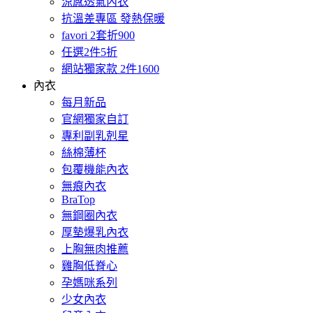
涼感透氣內衣
抗溫差專區 發熱保暖
favori 2套折900
任選2件5折
網站獨家款 2件1600
內衣
每月新品
官網獨家自訂
專利副乳剋星
絲棉薄杯
包覆機能內衣
無痕內衣
BraTop
無鋼圈內衣
厚墊爆乳內衣
上胸無肉推薦
雞胸低脊心
孕媽咪系列
少女內衣