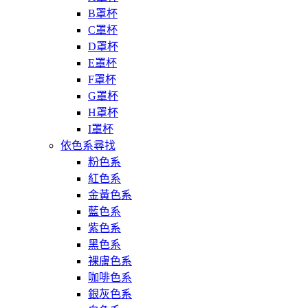
B罩杯
C罩杯
D罩杯
E罩杯
F罩杯
G罩杯
H罩杯
I罩杯
依色系尋找
粉色系
紅色系
金黃色系
藍色系
紫色系
黑色系
裸膚色系
咖啡色系
銀灰色系