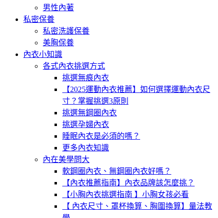
男性內著
私密保養
私密洗護保養
美胸保養
內衣小知識
各式內衣挑選方式
挑選無痕內衣
【2025運動內衣推薦】如何選擇運動內衣尺
寸？掌握挑選3原則
挑選無鋼圈內衣
挑選孕婦內衣
睡眠內衣是必須的嗎？
更多內衣知識
內在美學問大
軟鋼圈內衣、無鋼圈內衣好嗎？
【內衣推薦指南】內衣品牌該怎麼挑？
【小胸內衣挑選指南 】小胸女孩必看
【 內衣尺寸、罩杯換算、胸圍換算】量法教
學