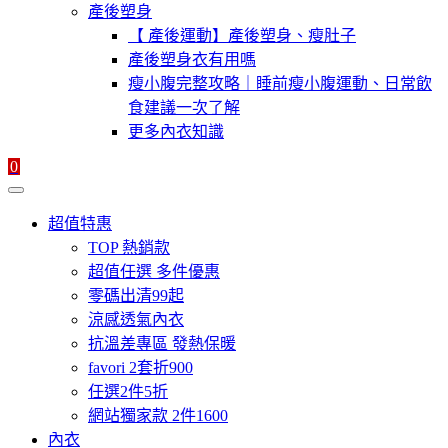
產後塑身
【 產後運動】產後塑身、瘦肚子
產後塑身衣有用嗎
瘦小腹完整攻略｜睡前瘦小腹運動、日常飲
食建議一次了解
更多內衣知識
0
超值特惠
TOP 熱銷款
超值任選 多件優惠
零碼出清99起
涼感透氣內衣
抗溫差專區 發熱保暖
favori 2套折900
任選2件5折
網站獨家款 2件1600
內衣