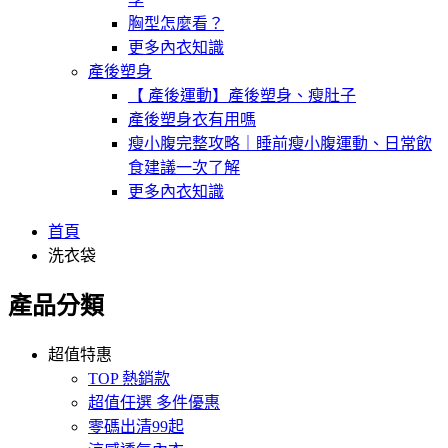
胸型怎麼看？
更多內衣知識
產後塑身
【 產後運動】產後塑身、瘦肚子
產後塑身衣有用嗎
瘦小腹完整攻略｜睡前瘦小腹運動、日常飲
食建議一次了解
更多內衣知識
首頁
洗衣袋
產品分類
超值特惠
TOP 熱銷款
超值任選 多件優惠
零碼出清99起