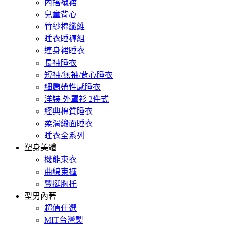
內搭襯裙
兒童背心
竹紗棉纖維
睡衣睡褲組
連身裙睡衣
長袖睡衣
短袖/無袖/背心睡衣
細肩帶性感睡衣
洋裝 外罩衫 2件式
經典棉質睡衣
柔滑緞面睡衣
睡衣全系列
塑身美體
機能束衣
曲線束褲
豐挺胸托
型男內著
超值任選
MIT台灣製