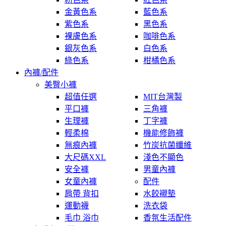
金黃色系
藍色系
紫色系
黑色系
裸膚色系
咖啡色系
銀灰色系
白色系
綠色系
柑橘色系
內褲/配件
美臀小褲
超值任選
MIT台灣製
平口褲
三角褲
生理褲
丁字褲
輕柔棉
機能修飾褲
無痕內褲
竹炭抗菌纖維
大尺碼XXL
淺色不顯色
安全褲
男童內褲
女童內褲
配件
肩帶 背扣
水餃襯墊
運動襪
洗衣袋
毛巾 浴巾
香氛生活配件