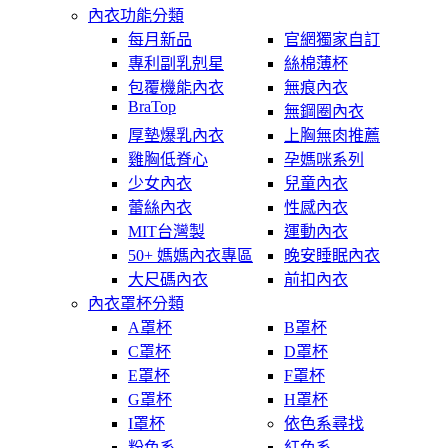
內衣功能分類
每月新品
官網獨家自訂
專利副乳剋星
絲棉薄杯
包覆機能內衣
無痕內衣
BraTop
無鋼圈內衣
厚墊爆乳內衣
上胸無肉推薦
雞胸低脊心
孕媽咪系列
少女內衣
兒童內衣
蕾絲內衣
性感內衣
MIT台灣製
運動內衣
50+ 媽媽內衣專區
晚安睡眠內衣
大尺碼內衣
前扣內衣
內衣罩杯分類
A罩杯
B罩杯
C罩杯
D罩杯
E罩杯
F罩杯
G罩杯
H罩杯
I罩杯
依色系尋找
粉色系
紅色系