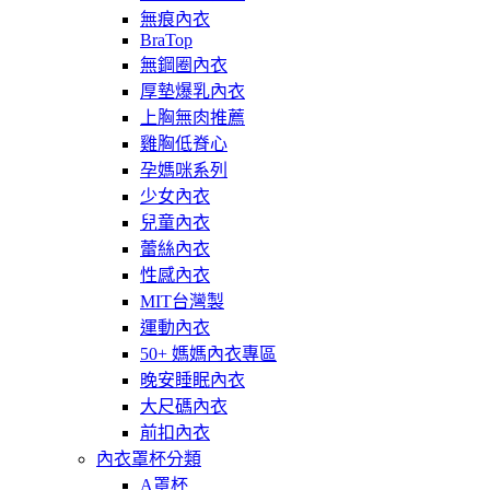
無痕內衣
BraTop
無鋼圈內衣
厚墊爆乳內衣
上胸無肉推薦
雞胸低脊心
孕媽咪系列
少女內衣
兒童內衣
蕾絲內衣
性感內衣
MIT台灣製
運動內衣
50+ 媽媽內衣專區
晚安睡眠內衣
大尺碼內衣
前扣內衣
內衣罩杯分類
A罩杯