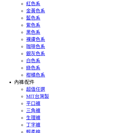
紅色系
金黃色系
藍色系
紫色系
黑色系
裸膚色系
咖啡色系
銀灰色系
白色系
綠色系
柑橘色系
內褲/配件
超值任選
MIT台灣製
平口褲
三角褲
生理褲
丁字褲
輕柔棉