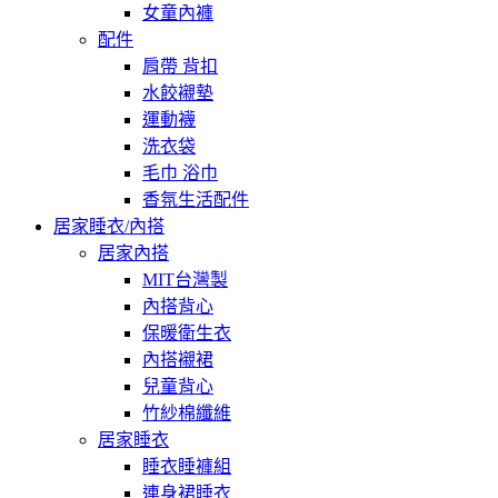
女童內褲
配件
肩帶 背扣
水餃襯墊
運動襪
洗衣袋
毛巾 浴巾
香氛生活配件
居家睡衣/內搭
居家內搭
MIT台灣製
內搭背心
保暖衛生衣
內搭襯裙
兒童背心
竹紗棉纖維
居家睡衣
睡衣睡褲組
連身裙睡衣