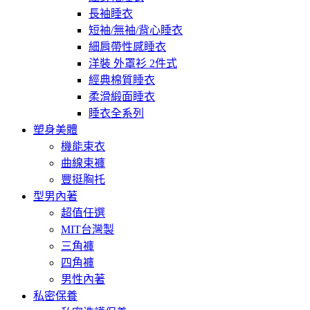
長袖睡衣
短袖/無袖/背心睡衣
細肩帶性感睡衣
洋裝 外罩衫 2件式
經典棉質睡衣
柔滑緞面睡衣
睡衣全系列
塑身美體
機能束衣
曲線束褲
豐挺胸托
型男內著
超值任選
MIT台灣製
三角褲
四角褲
男性內著
私密保養