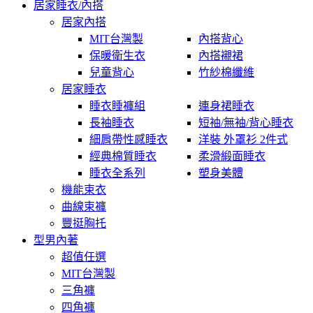
居家睡衣/內搭
居家內搭
MIT台灣製
內搭背心
保暖衛生衣
內搭襯裙
兒童背心
竹紗棉纖維
居家睡衣
睡衣睡褲組
連身裙睡衣
長袖睡衣
短袖/無袖/背心睡衣
細肩帶性感睡衣
洋裝 外罩衫 2件式
經典棉質睡衣
柔滑緞面睡衣
睡衣全系列
塑身美體
機能束衣
曲線束褲
豐挺胸托
型男內著
超值任選
MIT台灣製
三角褲
四角褲