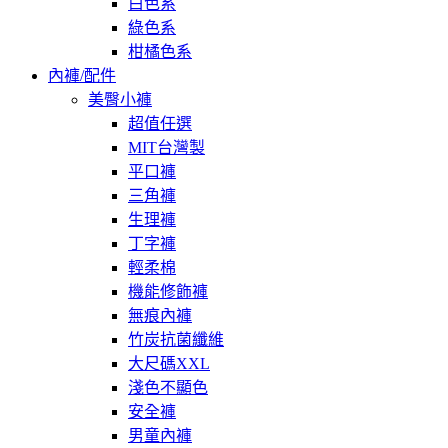
白色系
綠色系
柑橘色系
內褲/配件
美臀小褲
超值任選
MIT台灣製
平口褲
三角褲
生理褲
丁字褲
輕柔棉
機能修飾褲
無痕內褲
竹炭抗菌纖維
大尺碼XXL
淺色不顯色
安全褲
男童內褲