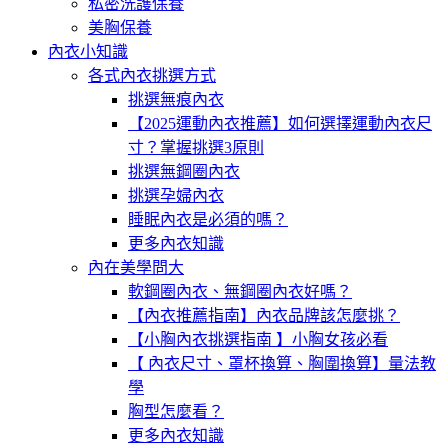
私密洗護保養
美胸保養
內衣小知識
各式內衣挑選方式
挑選無痕內衣
【2025運動內衣推薦】如何選擇運動內衣尺
寸？掌握挑選3原則
挑選無鋼圈內衣
挑選孕婦內衣
睡眠內衣是必須的嗎？
更多內衣知識
內在美學問大
軟鋼圈內衣、無鋼圈內衣好嗎？
【內衣推薦指南】內衣品牌該怎麼挑？
【小胸內衣挑選指南 】小胸女孩必看
【 內衣尺寸、罩杯換算、胸圍換算】量法教
學
胸型怎麼看？
更多內衣知識