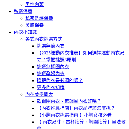
男性內著
私密保養
私密洗護保養
美胸保養
內衣小知識
各式內衣挑選方式
挑選無痕內衣
【2025運動內衣推薦】如何選擇運動內衣尺
寸？掌握挑選3原則
挑選無鋼圈內衣
挑選孕婦內衣
睡眠內衣是必須的嗎？
更多內衣知識
內在美學問大
軟鋼圈內衣、無鋼圈內衣好嗎？
【內衣推薦指南】內衣品牌該怎麼挑？
【小胸內衣挑選指南 】小胸女孩必看
【 內衣尺寸、罩杯換算、胸圍換算】量法教
學