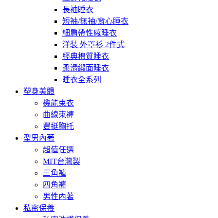
長袖睡衣
短袖/無袖/背心睡衣
細肩帶性感睡衣
洋裝 外罩衫 2件式
經典棉質睡衣
柔滑緞面睡衣
睡衣全系列
塑身美體
機能束衣
曲線束褲
豐挺胸托
型男內著
超值任選
MIT台灣製
三角褲
四角褲
男性內著
私密保養