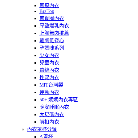
無痕內衣
BraTop
無鋼圈內衣
厚墊爆乳內衣
上胸無肉推薦
雞胸低脊心
孕媽咪系列
少女內衣
兒童內衣
蕾絲內衣
性感內衣
MIT台灣製
運動內衣
50+ 媽媽內衣專區
晚安睡眠內衣
大尺碼內衣
前扣內衣
內衣罩杯分類
A罩杯