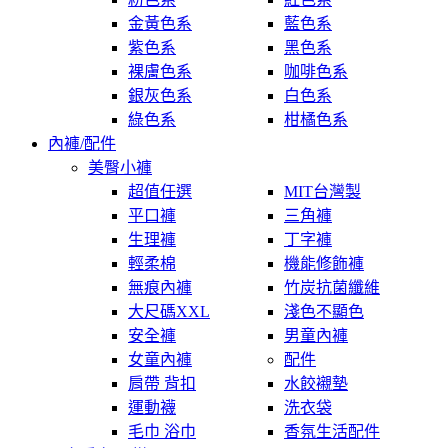
金黃色系
藍色系
紫色系
黑色系
裸膚色系
咖啡色系
銀灰色系
白色系
綠色系
柑橘色系
內褲/配件
美臀小褲
超值任選
MIT台灣製
平口褲
三角褲
生理褲
丁字褲
輕柔棉
機能修飾褲
無痕內褲
竹炭抗菌纖維
大尺碼XXL
淺色不顯色
安全褲
男童內褲
女童內褲
配件
肩帶 背扣
水餃襯墊
運動襪
洗衣袋
毛巾 浴巾
香氛生活配件