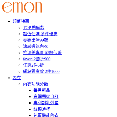
超值特惠
TOP 熱銷款
超值任選 多件優惠
零碼出清99起
涼感透氣內衣
抗溫差專區 發熱保暖
favori 2套折900
任選2件5折
網站獨家款 2件1600
內衣
內衣功能分類
每月新品
官網獨家自訂
專利副乳剋星
絲棉薄杯
包覆機能內衣