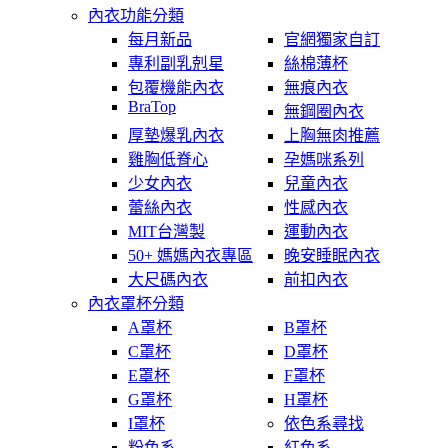
內衣功能分類
每月新品
官網獨家自訂
專利副乳剋星
絲棉薄杯
包覆機能內衣
無痕內衣
BraTop
無鋼圈內衣
厚墊爆乳內衣
上胸無肉推薦
雞胸低脊心
孕媽咪系列
少女內衣
兒童內衣
蕾絲內衣
性感內衣
MIT台灣製
運動內衣
50+ 媽媽內衣專區
晚安睡眠內衣
大尺碼內衣
前扣內衣
內衣罩杯分類
A罩杯
B罩杯
C罩杯
D罩杯
E罩杯
F罩杯
G罩杯
H罩杯
I罩杯
依色系尋找
粉色系
紅色系