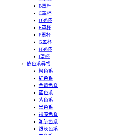
B罩杯
C罩杯
D罩杯
E罩杯
F罩杯
G罩杯
H罩杯
I罩杯
依色系尋找
粉色系
紅色系
金黃色系
藍色系
紫色系
黑色系
裸膚色系
咖啡色系
銀灰色系