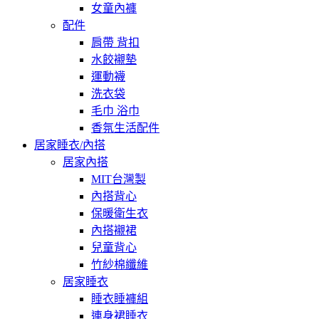
女童內褲
配件
肩帶 背扣
水餃襯墊
運動襪
洗衣袋
毛巾 浴巾
香氛生活配件
居家睡衣/內搭
居家內搭
MIT台灣製
內搭背心
保暖衛生衣
內搭襯裙
兒童背心
竹紗棉纖維
居家睡衣
睡衣睡褲組
連身裙睡衣