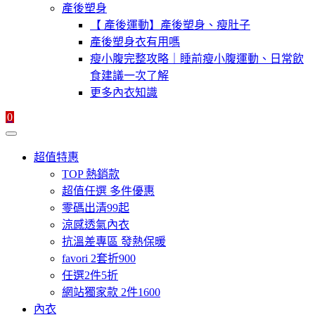
產後塑身
【 產後運動】產後塑身、瘦肚子
產後塑身衣有用嗎
瘦小腹完整攻略｜睡前瘦小腹運動、日常飲
食建議一次了解
更多內衣知識
0
超值特惠
TOP 熱銷款
超值任選 多件優惠
零碼出清99起
涼感透氣內衣
抗溫差專區 發熱保暖
favori 2套折900
任選2件5折
網站獨家款 2件1600
內衣