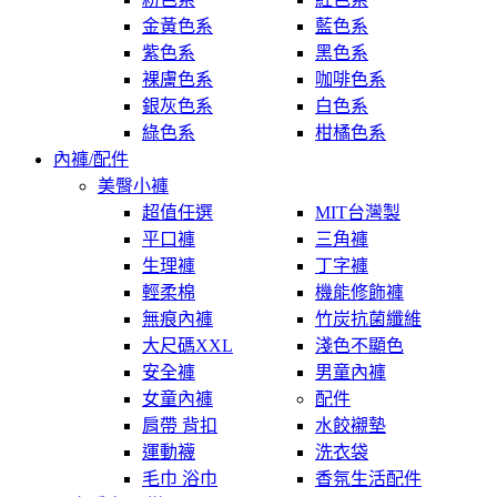
金黃色系
藍色系
紫色系
黑色系
裸膚色系
咖啡色系
銀灰色系
白色系
綠色系
柑橘色系
內褲/配件
美臀小褲
超值任選
MIT台灣製
平口褲
三角褲
生理褲
丁字褲
輕柔棉
機能修飾褲
無痕內褲
竹炭抗菌纖維
大尺碼XXL
淺色不顯色
安全褲
男童內褲
女童內褲
配件
肩帶 背扣
水餃襯墊
運動襪
洗衣袋
毛巾 浴巾
香氛生活配件