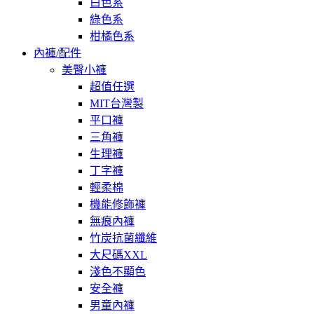
白色系
綠色系
柑橘色系
內褲/配件
美臀小褲
超值任選
MIT台灣製
平口褲
三角褲
生理褲
丁字褲
輕柔棉
機能修飾褲
無痕內褲
竹炭抗菌纖維
大尺碼XXL
淺色不顯色
安全褲
男童內褲