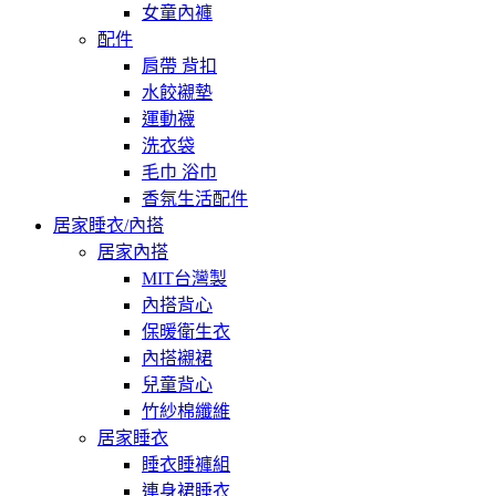
女童內褲
配件
肩帶 背扣
水餃襯墊
運動襪
洗衣袋
毛巾 浴巾
香氛生活配件
居家睡衣/內搭
居家內搭
MIT台灣製
內搭背心
保暖衛生衣
內搭襯裙
兒童背心
竹紗棉纖維
居家睡衣
睡衣睡褲組
連身裙睡衣