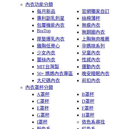
內衣功能分類
每月新品
官網獨家自訂
專利副乳剋星
絲棉薄杯
包覆機能內衣
無痕內衣
BraTop
無鋼圈內衣
厚墊爆乳內衣
上胸無肉推薦
雞胸低脊心
孕媽咪系列
少女內衣
兒童內衣
蕾絲內衣
性感內衣
MIT台灣製
運動內衣
50+ 媽媽內衣專區
晚安睡眠內衣
大尺碼內衣
前扣內衣
內衣罩杯分類
A罩杯
B罩杯
C罩杯
D罩杯
E罩杯
F罩杯
G罩杯
H罩杯
I罩杯
依色系尋找
粉色系
紅色系