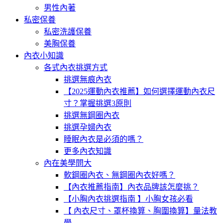
男性內著
私密保養
私密洗護保養
美胸保養
內衣小知識
各式內衣挑選方式
挑選無痕內衣
【2025運動內衣推薦】如何選擇運動內衣尺
寸？掌握挑選3原則
挑選無鋼圈內衣
挑選孕婦內衣
睡眠內衣是必須的嗎？
更多內衣知識
內在美學問大
軟鋼圈內衣、無鋼圈內衣好嗎？
【內衣推薦指南】內衣品牌該怎麼挑？
【小胸內衣挑選指南 】小胸女孩必看
【 內衣尺寸、罩杯換算、胸圍換算】量法教
學