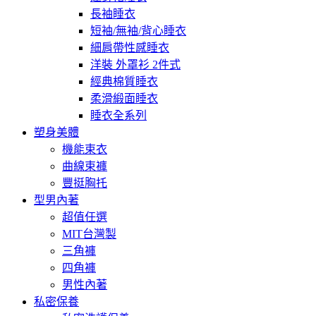
長袖睡衣
短袖/無袖/背心睡衣
細肩帶性感睡衣
洋裝 外罩衫 2件式
經典棉質睡衣
柔滑緞面睡衣
睡衣全系列
塑身美體
機能束衣
曲線束褲
豐挺胸托
型男內著
超值任選
MIT台灣製
三角褲
四角褲
男性內著
私密保養