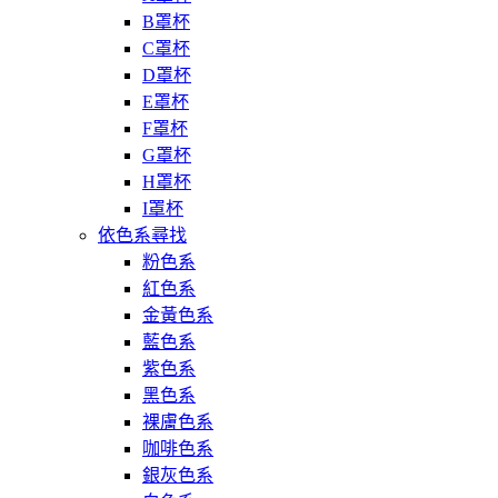
B罩杯
C罩杯
D罩杯
E罩杯
F罩杯
G罩杯
H罩杯
I罩杯
依色系尋找
粉色系
紅色系
金黃色系
藍色系
紫色系
黑色系
裸膚色系
咖啡色系
銀灰色系