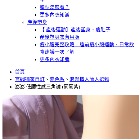
胸型怎麼看？
更多內衣知識
產後塑身
【 產後運動】產後塑身、瘦肚子
產後塑身衣有用嗎
瘦小腹完整攻略｜睡前瘦小腹運動、日常飲
食建議一次了解
更多內衣知識
首頁
官網獨家自訂
、
紫色系
、
浪漫情人節人選物
澎澎 低腰性感三角褲 (葡萄紫)