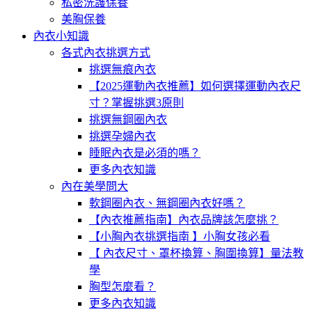
私密洗護保養
美胸保養
內衣小知識
各式內衣挑選方式
挑選無痕內衣
【2025運動內衣推薦】如何選擇運動內衣尺
寸？掌握挑選3原則
挑選無鋼圈內衣
挑選孕婦內衣
睡眠內衣是必須的嗎？
更多內衣知識
內在美學問大
軟鋼圈內衣、無鋼圈內衣好嗎？
【內衣推薦指南】內衣品牌該怎麼挑？
【小胸內衣挑選指南 】小胸女孩必看
【 內衣尺寸、罩杯換算、胸圍換算】量法教
學
胸型怎麼看？
更多內衣知識