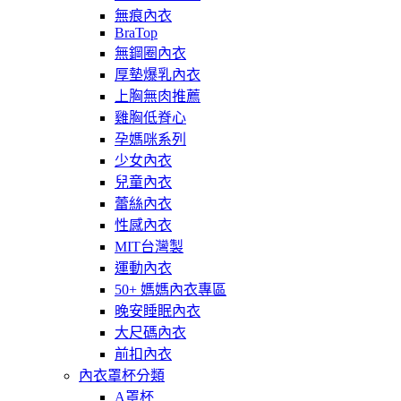
無痕內衣
BraTop
無鋼圈內衣
厚墊爆乳內衣
上胸無肉推薦
雞胸低脊心
孕媽咪系列
少女內衣
兒童內衣
蕾絲內衣
性感內衣
MIT台灣製
運動內衣
50+ 媽媽內衣專區
晚安睡眠內衣
大尺碼內衣
前扣內衣
內衣罩杯分類
A罩杯