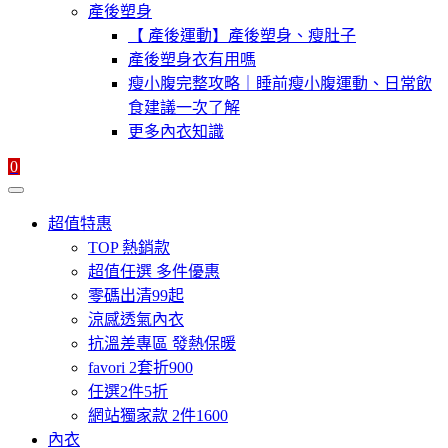
產後塑身
【 產後運動】產後塑身、瘦肚子
產後塑身衣有用嗎
瘦小腹完整攻略｜睡前瘦小腹運動、日常飲
食建議一次了解
更多內衣知識
0
超值特惠
TOP 熱銷款
超值任選 多件優惠
零碼出清99起
涼感透氣內衣
抗溫差專區 發熱保暖
favori 2套折900
任選2件5折
網站獨家款 2件1600
內衣