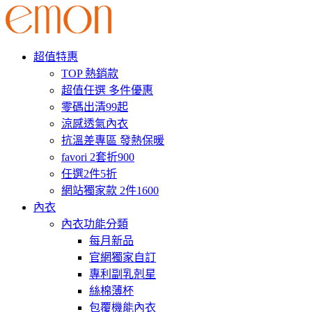
超值特惠
TOP 熱銷款
超值任選 多件優惠
零碼出清99起
涼感透氣內衣
抗溫差專區 發熱保暖
favori 2套折900
任選2件5折
網站獨家款 2件1600
內衣
內衣功能分類
每月新品
官網獨家自訂
專利副乳剋星
絲棉薄杯
包覆機能內衣