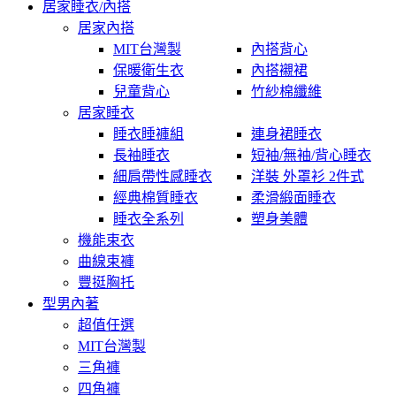
居家睡衣/內搭
居家內搭
MIT台灣製
內搭背心
保暖衛生衣
內搭襯裙
兒童背心
竹紗棉纖維
居家睡衣
睡衣睡褲組
連身裙睡衣
長袖睡衣
短袖/無袖/背心睡衣
細肩帶性感睡衣
洋裝 外罩衫 2件式
經典棉質睡衣
柔滑緞面睡衣
睡衣全系列
塑身美體
機能束衣
曲線束褲
豐挺胸托
型男內著
超值任選
MIT台灣製
三角褲
四角褲