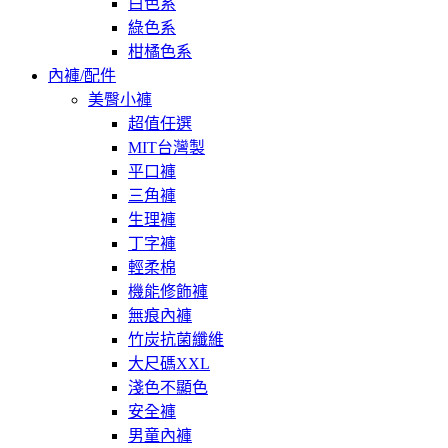
白色系
綠色系
柑橘色系
內褲/配件
美臀小褲
超值任選
MIT台灣製
平口褲
三角褲
生理褲
丁字褲
輕柔棉
機能修飾褲
無痕內褲
竹炭抗菌纖維
大尺碼XXL
淺色不顯色
安全褲
男童內褲