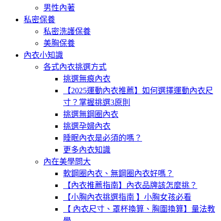
男性內著
私密保養
私密洗護保養
美胸保養
內衣小知識
各式內衣挑選方式
挑選無痕內衣
【2025運動內衣推薦】如何選擇運動內衣尺
寸？掌握挑選3原則
挑選無鋼圈內衣
挑選孕婦內衣
睡眠內衣是必須的嗎？
更多內衣知識
內在美學問大
軟鋼圈內衣、無鋼圈內衣好嗎？
【內衣推薦指南】內衣品牌該怎麼挑？
【小胸內衣挑選指南 】小胸女孩必看
【 內衣尺寸、罩杯換算、胸圍換算】量法教
學