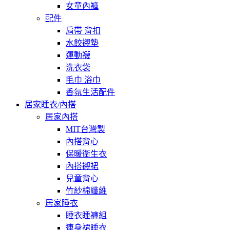
女童內褲
配件
肩帶 背扣
水餃襯墊
運動襪
洗衣袋
毛巾 浴巾
香氛生活配件
居家睡衣/內搭
居家內搭
MIT台灣製
內搭背心
保暖衛生衣
內搭襯裙
兒童背心
竹紗棉纖維
居家睡衣
睡衣睡褲組
連身裙睡衣