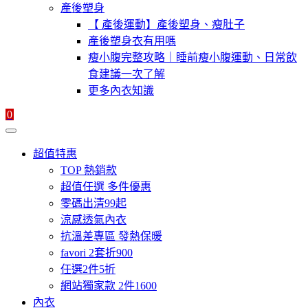
產後塑身
【 產後運動】產後塑身、瘦肚子
產後塑身衣有用嗎
瘦小腹完整攻略｜睡前瘦小腹運動、日常飲
食建議一次了解
更多內衣知識
0
超值特惠
TOP 熱銷款
超值任選 多件優惠
零碼出清99起
涼感透氣內衣
抗溫差專區 發熱保暖
favori 2套折900
任選2件5折
網站獨家款 2件1600
內衣