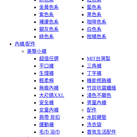
金黃色系
藍色系
紫色系
黑色系
裸膚色系
咖啡色系
銀灰色系
白色系
綠色系
柑橘色系
內褲/配件
美臀小褲
超值任選
MIT台灣製
平口褲
三角褲
生理褲
丁字褲
輕柔棉
機能修飾褲
無痕內褲
竹炭抗菌纖維
大尺碼XXL
淺色不顯色
安全褲
男童內褲
女童內褲
配件
肩帶 背扣
水餃襯墊
運動襪
洗衣袋
毛巾 浴巾
香氛生活配件