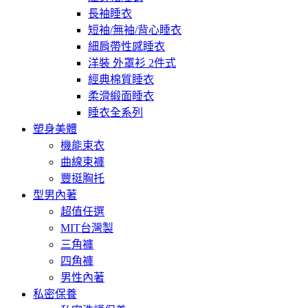
長袖睡衣
短袖/無袖/背心睡衣
細肩帶性感睡衣
洋裝 外罩衫 2件式
經典棉質睡衣
柔滑緞面睡衣
睡衣全系列
塑身美體
機能束衣
曲線束褲
豐挺胸托
型男內著
超值任選
MIT台灣製
三角褲
四角褲
男性內著
私密保養