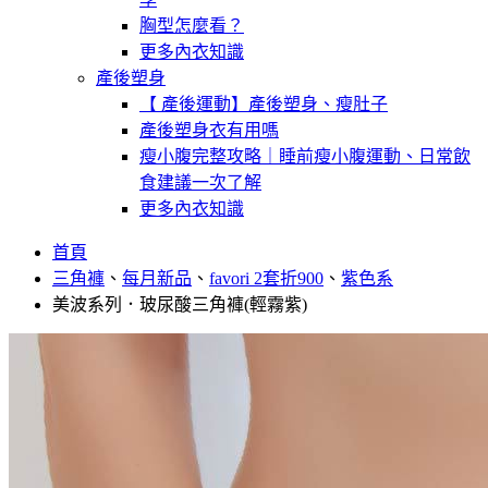
胸型怎麼看？
更多內衣知識
產後塑身
【 產後運動】產後塑身、瘦肚子
產後塑身衣有用嗎
瘦小腹完整攻略｜睡前瘦小腹運動、日常飲
食建議一次了解
更多內衣知識
首頁
三角褲
、
每月新品
、
favori 2套折900
、
紫色系
美波系列．玻尿酸三角褲(輕霧紫)