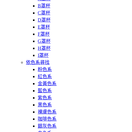
B罩杯
C罩杯
D罩杯
E罩杯
F罩杯
G罩杯
H罩杯
I罩杯
依色系尋找
粉色系
紅色系
金黃色系
藍色系
紫色系
黑色系
裸膚色系
咖啡色系
銀灰色系