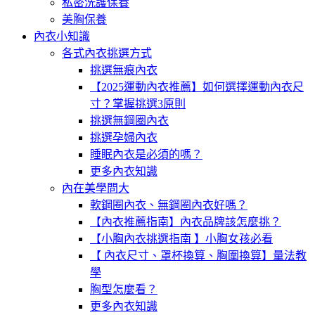
私密洗護保養
美胸保養
內衣小知識
各式內衣挑選方式
挑選無痕內衣
【2025運動內衣推薦】如何選擇運動內衣尺
寸？掌握挑選3原則
挑選無鋼圈內衣
挑選孕婦內衣
睡眠內衣是必須的嗎？
更多內衣知識
內在美學問大
軟鋼圈內衣、無鋼圈內衣好嗎？
【內衣推薦指南】內衣品牌該怎麼挑？
【小胸內衣挑選指南 】小胸女孩必看
【 內衣尺寸、罩杯換算、胸圍換算】量法教
學
胸型怎麼看？
更多內衣知識