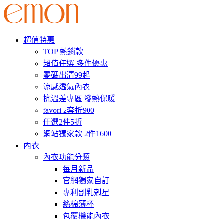
超值特惠
TOP 熱銷款
超值任選 多件優惠
零碼出清99起
涼感透氣內衣
抗溫差專區 發熱保暖
favori 2套折900
任選2件5折
網站獨家款 2件1600
內衣
內衣功能分類
每月新品
官網獨家自訂
專利副乳剋星
絲棉薄杯
包覆機能內衣