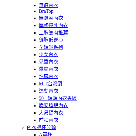
無痕內衣
BraTop
無鋼圈內衣
厚墊爆乳內衣
上胸無肉推薦
雞胸低脊心
孕媽咪系列
少女內衣
兒童內衣
蕾絲內衣
性感內衣
MIT台灣製
運動內衣
50+ 媽媽內衣專區
晚安睡眠內衣
大尺碼內衣
前扣內衣
內衣罩杯分類
A罩杯