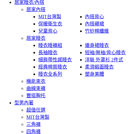
居家睡衣/內搭
居家內搭
MIT台灣製
內搭背心
保暖衛生衣
內搭襯裙
兒童背心
竹紗棉纖維
居家睡衣
睡衣睡褲組
連身裙睡衣
長袖睡衣
短袖/無袖/背心睡衣
細肩帶性感睡衣
洋裝 外罩衫 2件式
經典棉質睡衣
柔滑緞面睡衣
睡衣全系列
塑身美體
機能束衣
曲線束褲
豐挺胸托
型男內著
超值任選
MIT台灣製
三角褲
四角褲