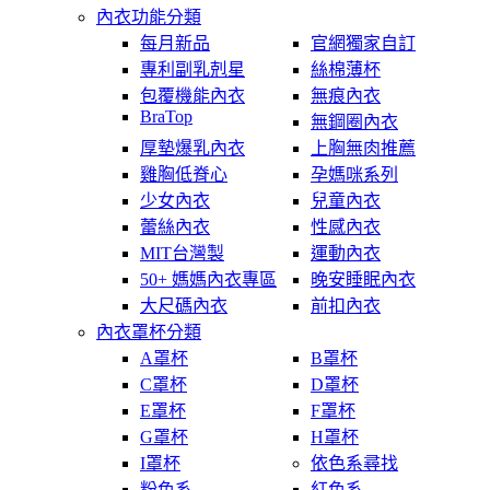
內衣功能分類
每月新品
官網獨家自訂
專利副乳剋星
絲棉薄杯
包覆機能內衣
無痕內衣
BraTop
無鋼圈內衣
厚墊爆乳內衣
上胸無肉推薦
雞胸低脊心
孕媽咪系列
少女內衣
兒童內衣
蕾絲內衣
性感內衣
MIT台灣製
運動內衣
50+ 媽媽內衣專區
晚安睡眠內衣
大尺碼內衣
前扣內衣
內衣罩杯分類
A罩杯
B罩杯
C罩杯
D罩杯
E罩杯
F罩杯
G罩杯
H罩杯
I罩杯
依色系尋找
粉色系
紅色系