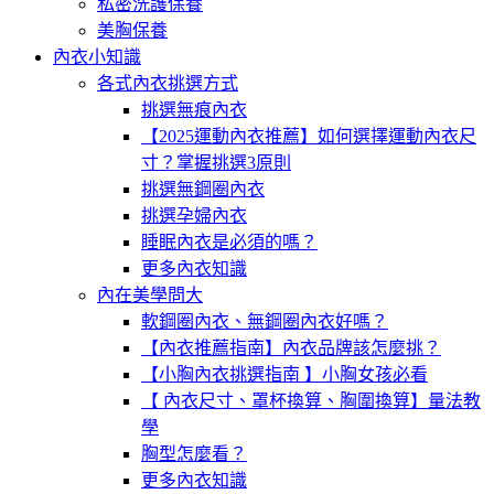
私密洗護保養
美胸保養
內衣小知識
各式內衣挑選方式
挑選無痕內衣
【2025運動內衣推薦】如何選擇運動內衣尺
寸？掌握挑選3原則
挑選無鋼圈內衣
挑選孕婦內衣
睡眠內衣是必須的嗎？
更多內衣知識
內在美學問大
軟鋼圈內衣、無鋼圈內衣好嗎？
【內衣推薦指南】內衣品牌該怎麼挑？
【小胸內衣挑選指南 】小胸女孩必看
【 內衣尺寸、罩杯換算、胸圍換算】量法教
學
胸型怎麼看？
更多內衣知識