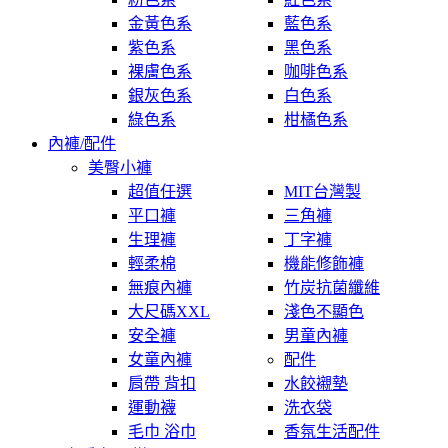
金黃色系
藍色系
紫色系
黑色系
裸膚色系
咖啡色系
銀灰色系
白色系
綠色系
柑橘色系
內褲/配件
美臀小褲
超值任選
MIT台灣製
平口褲
三角褲
生理褲
丁字褲
輕柔棉
機能修飾褲
無痕內褲
竹炭抗菌纖維
大尺碼XXL
淺色不顯色
安全褲
男童內褲
女童內褲
配件
肩帶 背扣
水餃襯墊
運動襪
洗衣袋
毛巾 浴巾
香氛生活配件