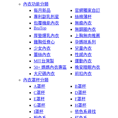
內衣功能分類
每月新品
官網獨家自訂
專利副乳剋星
絲棉薄杯
包覆機能內衣
無痕內衣
BraTop
無鋼圈內衣
厚墊爆乳內衣
上胸無肉推薦
雞胸低脊心
孕媽咪系列
少女內衣
兒童內衣
蕾絲內衣
性感內衣
MIT台灣製
運動內衣
50+ 媽媽內衣專區
晚安睡眠內衣
大尺碼內衣
前扣內衣
內衣罩杯分類
A罩杯
B罩杯
C罩杯
D罩杯
E罩杯
F罩杯
G罩杯
H罩杯
I罩杯
依色系尋找
粉色系
紅色系