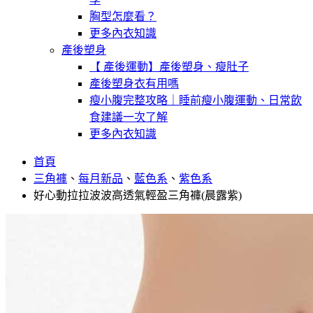
胸型怎麼看？
更多內衣知識
產後塑身
【 產後運動】產後塑身、瘦肚子
產後塑身衣有用嗎
瘦小腹完整攻略｜睡前瘦小腹運動、日常飲
食建議一次了解
更多內衣知識
首頁
三角褲
、
每月新品
、
藍色系
、
紫色系
好心動拉拉波波高透氣輕盈三角褲(晨露紫)