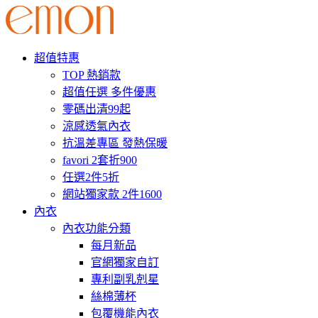
超值特惠
TOP 熱銷款
超值任選 多件優惠
零碼出清99起
涼感透氣內衣
抗溫差專區 發熱保暖
favori 2套折900
任選2件5折
網站獨家款 2件1600
內衣
內衣功能分類
每月新品
官網獨家自訂
專利副乳剋星
絲棉薄杯
包覆機能內衣