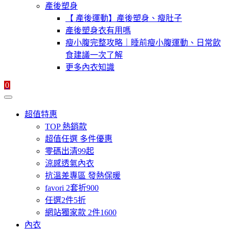
產後塑身
【 產後運動】產後塑身、瘦肚子
產後塑身衣有用嗎
瘦小腹完整攻略｜睡前瘦小腹運動、日常飲
食建議一次了解
更多內衣知識
0
超值特惠
TOP 熱銷款
超值任選 多件優惠
零碼出清99起
涼感透氣內衣
抗溫差專區 發熱保暖
favori 2套折900
任選2件5折
網站獨家款 2件1600
內衣