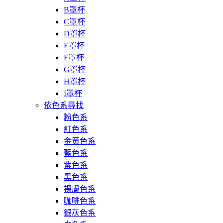
B罩杯
C罩杯
D罩杯
E罩杯
F罩杯
G罩杯
H罩杯
I罩杯
依色系尋找
粉色系
紅色系
金黃色系
藍色系
紫色系
黑色系
裸膚色系
咖啡色系
銀灰色系