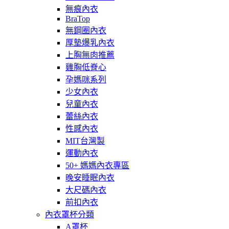
無痕內衣
BraTop
無鋼圈內衣
厚墊爆乳內衣
上胸無肉推薦
雞胸低脊心
孕媽咪系列
少女內衣
兒童內衣
蕾絲內衣
性感內衣
MIT台灣製
運動內衣
50+ 媽媽內衣專區
晚安睡眠內衣
大尺碼內衣
前扣內衣
內衣罩杯分類
A罩杯