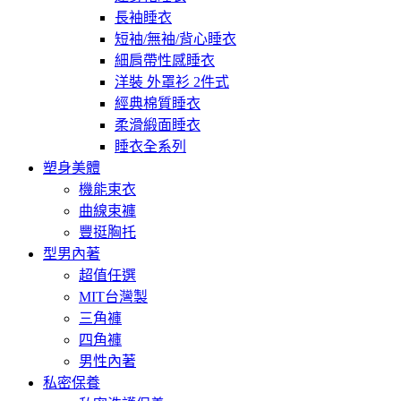
長袖睡衣
短袖/無袖/背心睡衣
細肩帶性感睡衣
洋裝 外罩衫 2件式
經典棉質睡衣
柔滑緞面睡衣
睡衣全系列
塑身美體
機能束衣
曲線束褲
豐挺胸托
型男內著
超值任選
MIT台灣製
三角褲
四角褲
男性內著
私密保養