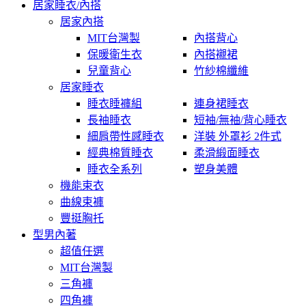
居家睡衣/內搭
居家內搭
MIT台灣製
內搭背心
保暖衛生衣
內搭襯裙
兒童背心
竹紗棉纖維
居家睡衣
睡衣睡褲組
連身裙睡衣
長袖睡衣
短袖/無袖/背心睡衣
細肩帶性感睡衣
洋裝 外罩衫 2件式
經典棉質睡衣
柔滑緞面睡衣
睡衣全系列
塑身美體
機能束衣
曲線束褲
豐挺胸托
型男內著
超值任選
MIT台灣製
三角褲
四角褲