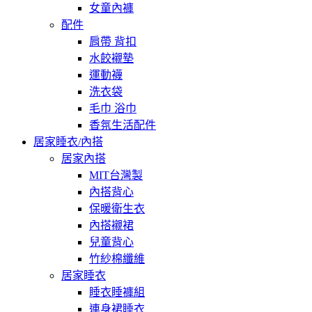
女童內褲
配件
肩帶 背扣
水餃襯墊
運動襪
洗衣袋
毛巾 浴巾
香氛生活配件
居家睡衣/內搭
居家內搭
MIT台灣製
內搭背心
保暖衛生衣
內搭襯裙
兒童背心
竹紗棉纖維
居家睡衣
睡衣睡褲組
連身裙睡衣