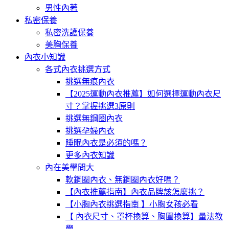
男性內著
私密保養
私密洗護保養
美胸保養
內衣小知識
各式內衣挑選方式
挑選無痕內衣
【2025運動內衣推薦】如何選擇運動內衣尺
寸？掌握挑選3原則
挑選無鋼圈內衣
挑選孕婦內衣
睡眠內衣是必須的嗎？
更多內衣知識
內在美學問大
軟鋼圈內衣、無鋼圈內衣好嗎？
【內衣推薦指南】內衣品牌該怎麼挑？
【小胸內衣挑選指南 】小胸女孩必看
【 內衣尺寸、罩杯換算、胸圍換算】量法教
學