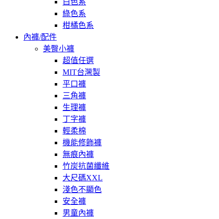
白色系
綠色系
柑橘色系
內褲/配件
美臀小褲
超值任選
MIT台灣製
平口褲
三角褲
生理褲
丁字褲
輕柔棉
機能修飾褲
無痕內褲
竹炭抗菌纖維
大尺碼XXL
淺色不顯色
安全褲
男童內褲