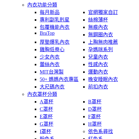
內衣功能分類
每月新品
官網獨家自訂
專利副乳剋星
絲棉薄杯
包覆機能內衣
無痕內衣
BraTop
無鋼圈內衣
厚墊爆乳內衣
上胸無肉推薦
雞胸低脊心
孕媽咪系列
少女內衣
兒童內衣
蕾絲內衣
性感內衣
MIT台灣製
運動內衣
50+ 媽媽內衣專區
晚安睡眠內衣
大尺碼內衣
前扣內衣
內衣罩杯分類
A罩杯
B罩杯
C罩杯
D罩杯
E罩杯
F罩杯
G罩杯
H罩杯
I罩杯
依色系尋找
粉色系
紅色系