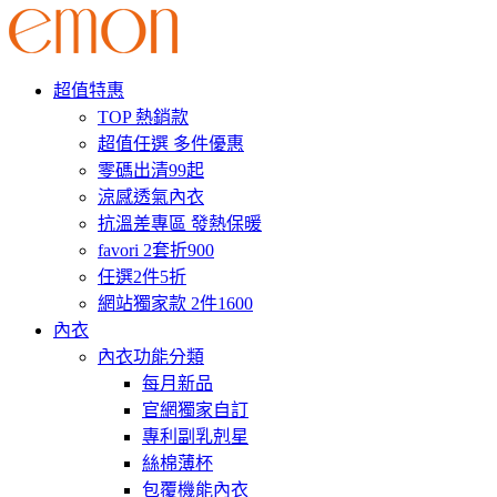
超值特惠
TOP 熱銷款
超值任選 多件優惠
零碼出清99起
涼感透氣內衣
抗溫差專區 發熱保暖
favori 2套折900
任選2件5折
網站獨家款 2件1600
內衣
內衣功能分類
每月新品
官網獨家自訂
專利副乳剋星
絲棉薄杯
包覆機能內衣