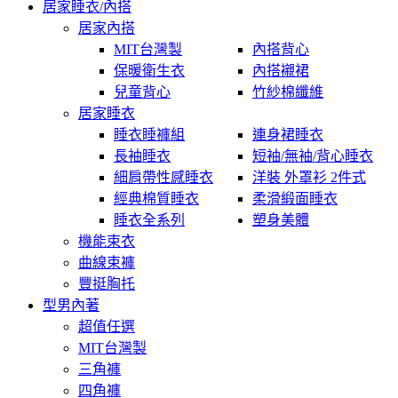
居家睡衣/內搭
居家內搭
MIT台灣製
內搭背心
保暖衛生衣
內搭襯裙
兒童背心
竹紗棉纖維
居家睡衣
睡衣睡褲組
連身裙睡衣
長袖睡衣
短袖/無袖/背心睡衣
細肩帶性感睡衣
洋裝 外罩衫 2件式
經典棉質睡衣
柔滑緞面睡衣
睡衣全系列
塑身美體
機能束衣
曲線束褲
豐挺胸托
型男內著
超值任選
MIT台灣製
三角褲
四角褲