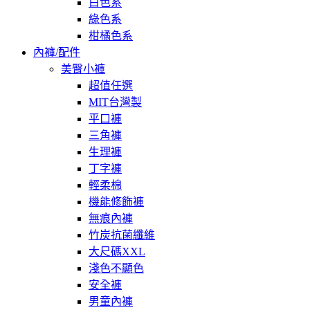
白色系
綠色系
柑橘色系
內褲/配件
美臀小褲
超值任選
MIT台灣製
平口褲
三角褲
生理褲
丁字褲
輕柔棉
機能修飾褲
無痕內褲
竹炭抗菌纖維
大尺碼XXL
淺色不顯色
安全褲
男童內褲