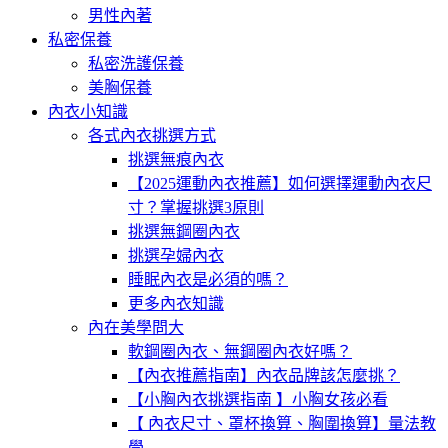
男性內著
私密保養
私密洗護保養
美胸保養
內衣小知識
各式內衣挑選方式
挑選無痕內衣
【2025運動內衣推薦】如何選擇運動內衣尺
寸？掌握挑選3原則
挑選無鋼圈內衣
挑選孕婦內衣
睡眠內衣是必須的嗎？
更多內衣知識
內在美學問大
軟鋼圈內衣、無鋼圈內衣好嗎？
【內衣推薦指南】內衣品牌該怎麼挑？
【小胸內衣挑選指南 】小胸女孩必看
【 內衣尺寸、罩杯換算、胸圍換算】量法教
學