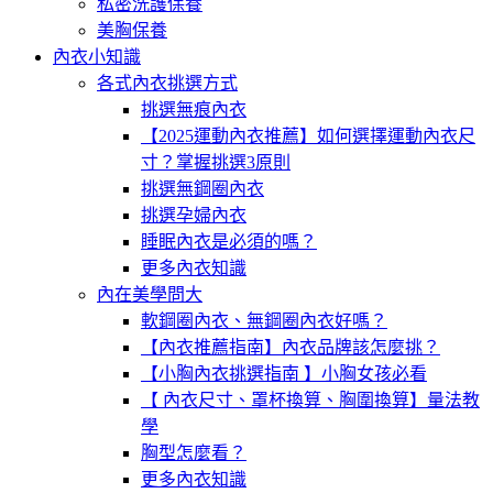
私密洗護保養
美胸保養
內衣小知識
各式內衣挑選方式
挑選無痕內衣
【2025運動內衣推薦】如何選擇運動內衣尺
寸？掌握挑選3原則
挑選無鋼圈內衣
挑選孕婦內衣
睡眠內衣是必須的嗎？
更多內衣知識
內在美學問大
軟鋼圈內衣、無鋼圈內衣好嗎？
【內衣推薦指南】內衣品牌該怎麼挑？
【小胸內衣挑選指南 】小胸女孩必看
【 內衣尺寸、罩杯換算、胸圍換算】量法教
學
胸型怎麼看？
更多內衣知識