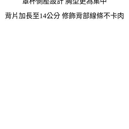
罩杯側壓設計 胸型更為集中
背片加長至14公分 修飾背部線條不卡肉