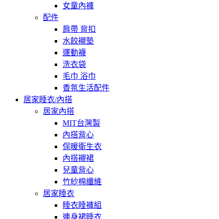
女童內褲
配件
肩帶 背扣
水餃襯墊
運動襪
洗衣袋
毛巾 浴巾
香氛生活配件
居家睡衣/內搭
居家內搭
MIT台灣製
內搭背心
保暖衛生衣
內搭襯裙
兒童背心
竹紗棉纖維
居家睡衣
睡衣睡褲組
連身裙睡衣