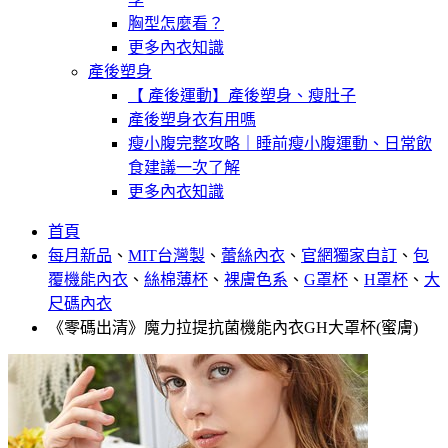
胸型怎麼看？
更多內衣知識
產後塑身
【 產後運動】產後塑身、瘦肚子
產後塑身衣有用嗎
瘦小腹完整攻略｜睡前瘦小腹運動、日常飲
食建議一次了解
更多內衣知識
首頁
每月新品
、
MIT台灣製
、
蕾絲內衣
、
官網獨家自訂
、
包
覆機能內衣
、
絲棉薄杯
、
裸膚色系
、
G罩杯
、
H罩杯
、
大
尺碼內衣
《零碼出清》魔力拉提抗菌機能內衣GH大罩杯(蜜膚)