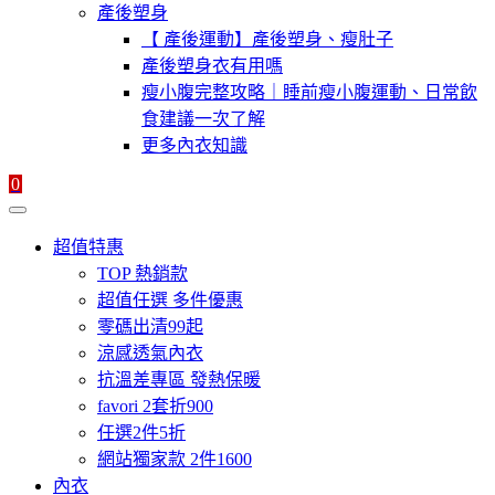
產後塑身
【 產後運動】產後塑身、瘦肚子
產後塑身衣有用嗎
瘦小腹完整攻略｜睡前瘦小腹運動、日常飲
食建議一次了解
更多內衣知識
0
超值特惠
TOP 熱銷款
超值任選 多件優惠
零碼出清99起
涼感透氣內衣
抗溫差專區 發熱保暖
favori 2套折900
任選2件5折
網站獨家款 2件1600
內衣