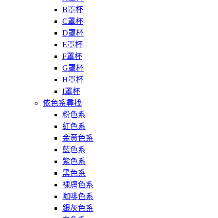
B罩杯
C罩杯
D罩杯
E罩杯
F罩杯
G罩杯
H罩杯
I罩杯
依色系尋找
粉色系
紅色系
金黃色系
藍色系
紫色系
黑色系
裸膚色系
咖啡色系
銀灰色系