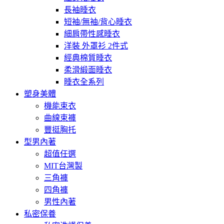
長袖睡衣
短袖/無袖/背心睡衣
細肩帶性感睡衣
洋裝 外罩衫 2件式
經典棉質睡衣
柔滑緞面睡衣
睡衣全系列
塑身美體
機能束衣
曲線束褲
豐挺胸托
型男內著
超值任選
MIT台灣製
三角褲
四角褲
男性內著
私密保養