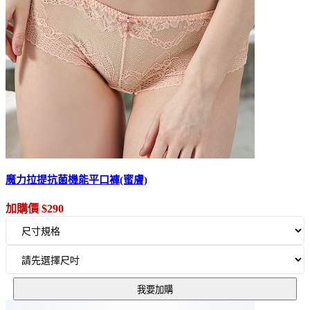
魔力拉提抗菌機能平口褲(蜜膚)
加購價 $290
我要加購