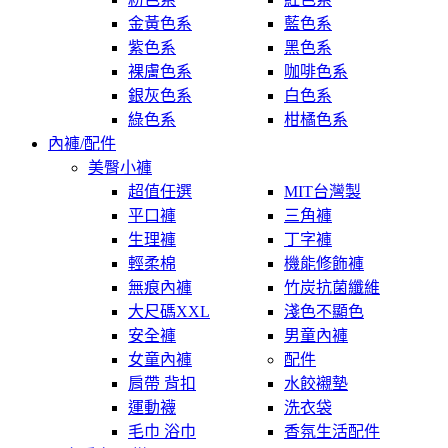
金黃色系
藍色系
紫色系
黑色系
裸膚色系
咖啡色系
銀灰色系
白色系
綠色系
柑橘色系
內褲/配件
美臀小褲
超值任選
MIT台灣製
平口褲
三角褲
生理褲
丁字褲
輕柔棉
機能修飾褲
無痕內褲
竹炭抗菌纖維
大尺碼XXL
淺色不顯色
安全褲
男童內褲
女童內褲
配件
肩帶 背扣
水餃襯墊
運動襪
洗衣袋
毛巾 浴巾
香氛生活配件