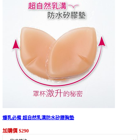
爆乳必備 超自然乳溝防水矽膠胸墊
加購價 $290