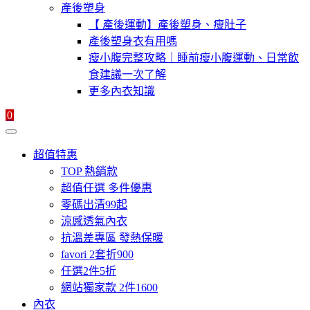
產後塑身
【 產後運動】產後塑身、瘦肚子
產後塑身衣有用嗎
瘦小腹完整攻略｜睡前瘦小腹運動、日常飲
食建議一次了解
更多內衣知識
0
超值特惠
TOP 熱銷款
超值任選 多件優惠
零碼出清99起
涼感透氣內衣
抗溫差專區 發熱保暖
favori 2套折900
任選2件5折
網站獨家款 2件1600
內衣