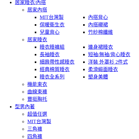
居家睡衣/內搭
居家內搭
MIT台灣製
內搭背心
保暖衛生衣
內搭襯裙
兒童背心
竹紗棉纖維
居家睡衣
睡衣睡褲組
連身裙睡衣
長袖睡衣
短袖/無袖/背心睡衣
細肩帶性感睡衣
洋裝 外罩衫 2件式
經典棉質睡衣
柔滑緞面睡衣
睡衣全系列
塑身美體
機能束衣
曲線束褲
豐挺胸托
型男內著
超值任選
MIT台灣製
三角褲
四角褲