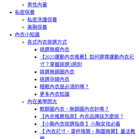
男性內著
私密保養
私密洗護保養
美胸保養
內衣小知識
各式內衣挑選方式
挑選無痕內衣
【2025運動內衣推薦】如何選擇運動內衣尺
寸？掌握挑選3原則
挑選無鋼圈內衣
挑選孕婦內衣
睡眠內衣是必須的嗎？
更多內衣知識
內在美學問大
軟鋼圈內衣、無鋼圈內衣好嗎？
【內衣推薦指南】內衣品牌該怎麼挑？
【小胸內衣挑選指南 】小胸女孩必看
【 內衣尺寸、罩杯換算、胸圍換算】量法教
學