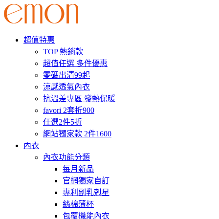
超值特惠
TOP 熱銷款
超值任選 多件優惠
零碼出清99起
涼感透氣內衣
抗溫差專區 發熱保暖
favori 2套折900
任選2件5折
網站獨家款 2件1600
內衣
內衣功能分類
每月新品
官網獨家自訂
專利副乳剋星
絲棉薄杯
包覆機能內衣