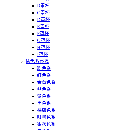
B罩杯
C罩杯
D罩杯
E罩杯
F罩杯
G罩杯
H罩杯
I罩杯
依色系尋找
粉色系
紅色系
金黃色系
藍色系
紫色系
黑色系
裸膚色系
咖啡色系
銀灰色系