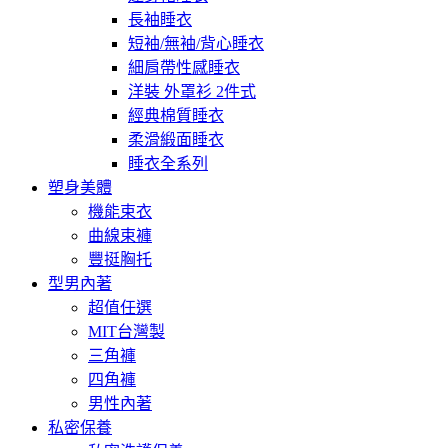
長袖睡衣
短袖/無袖/背心睡衣
細肩帶性感睡衣
洋裝 外罩衫 2件式
經典棉質睡衣
柔滑緞面睡衣
睡衣全系列
塑身美體
機能束衣
曲線束褲
豐挺胸托
型男內著
超值任選
MIT台灣製
三角褲
四角褲
男性內著
私密保養