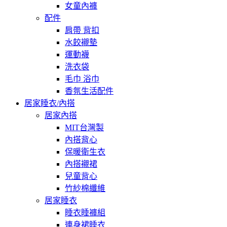
女童內褲
配件
肩帶 背扣
水餃襯墊
運動襪
洗衣袋
毛巾 浴巾
香氛生活配件
居家睡衣/內搭
居家內搭
MIT台灣製
內搭背心
保暖衛生衣
內搭襯裙
兒童背心
竹紗棉纖維
居家睡衣
睡衣睡褲組
連身裙睡衣