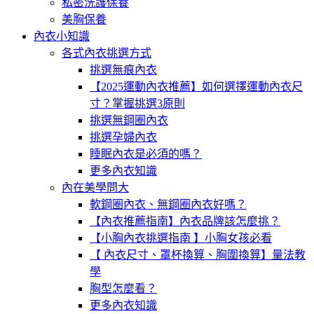
私密洗護保養
美胸保養
內衣小知識
各式內衣挑選方式
挑選無痕內衣
【2025運動內衣推薦】如何選擇運動內衣尺
寸？掌握挑選3原則
挑選無鋼圈內衣
挑選孕婦內衣
睡眠內衣是必須的嗎？
更多內衣知識
內在美學問大
軟鋼圈內衣、無鋼圈內衣好嗎？
【內衣推薦指南】內衣品牌該怎麼挑？
【小胸內衣挑選指南 】小胸女孩必看
【 內衣尺寸、罩杯換算、胸圍換算】量法教
學
胸型怎麼看？
更多內衣知識