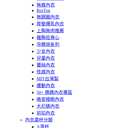
無痕內衣
BraTop
無鋼圈內衣
厚墊爆乳內衣
上胸無肉推薦
雞胸低脊心
孕媽咪系列
少女內衣
兒童內衣
蕾絲內衣
性感內衣
MIT台灣製
運動內衣
50+ 媽媽內衣專區
晚安睡眠內衣
大尺碼內衣
前扣內衣
內衣罩杯分類
A罩杯