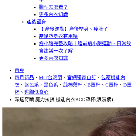
胸型怎麼看？
更多內衣知識
產後塑身
【 產後運動】產後塑身、瘦肚子
產後塑身衣有用嗎
瘦小腹完整攻略｜睡前瘦小腹運動、日常飲
食建議一次了解
更多內衣知識
首頁
每月新品
、
MIT台灣製
、
官網獨家自訂
、
包覆機能內
衣
、
紫色系
、
黑色系
、
絲棉薄杯
、
B罩杯
、
C罩杯
、
D罩
杯
、
雞胸低脊心
深邃奇蹟 魔力拉提 機能內衣BCD罩杯(浪漫紫)