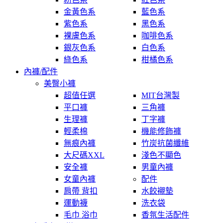
金黃色系
藍色系
紫色系
黑色系
裸膚色系
咖啡色系
銀灰色系
白色系
綠色系
柑橘色系
內褲/配件
美臀小褲
超值任選
MIT台灣製
平口褲
三角褲
生理褲
丁字褲
輕柔棉
機能修飾褲
無痕內褲
竹炭抗菌纖維
大尺碼XXL
淺色不顯色
安全褲
男童內褲
女童內褲
配件
肩帶 背扣
水餃襯墊
運動襪
洗衣袋
毛巾 浴巾
香氛生活配件