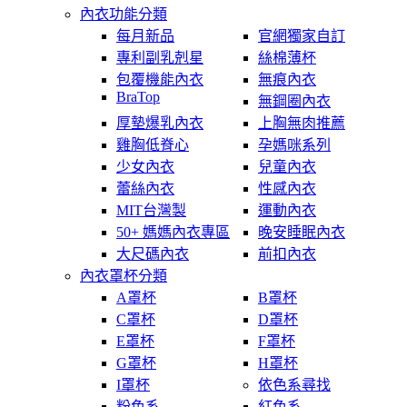
內衣功能分類
每月新品
官網獨家自訂
專利副乳剋星
絲棉薄杯
包覆機能內衣
無痕內衣
BraTop
無鋼圈內衣
厚墊爆乳內衣
上胸無肉推薦
雞胸低脊心
孕媽咪系列
少女內衣
兒童內衣
蕾絲內衣
性感內衣
MIT台灣製
運動內衣
50+ 媽媽內衣專區
晚安睡眠內衣
大尺碼內衣
前扣內衣
內衣罩杯分類
A罩杯
B罩杯
C罩杯
D罩杯
E罩杯
F罩杯
G罩杯
H罩杯
I罩杯
依色系尋找
粉色系
紅色系