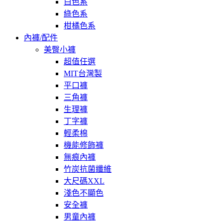
白色系
綠色系
柑橘色系
內褲/配件
美臀小褲
超值任選
MIT台灣製
平口褲
三角褲
生理褲
丁字褲
輕柔棉
機能修飾褲
無痕內褲
竹炭抗菌纖維
大尺碼XXL
淺色不顯色
安全褲
男童內褲