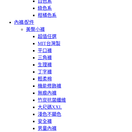
白色系
綠色系
柑橘色系
內褲/配件
美臀小褲
超值任選
MIT台灣製
平口褲
三角褲
生理褲
丁字褲
輕柔棉
機能修飾褲
無痕內褲
竹炭抗菌纖維
大尺碼XXL
淺色不顯色
安全褲
男童內褲