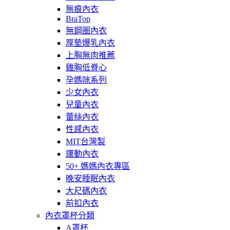
無痕內衣
BraTop
無鋼圈內衣
厚墊爆乳內衣
上胸無肉推薦
雞胸低脊心
孕媽咪系列
少女內衣
兒童內衣
蕾絲內衣
性感內衣
MIT台灣製
運動內衣
50+ 媽媽內衣專區
晚安睡眠內衣
大尺碼內衣
前扣內衣
內衣罩杯分類
A罩杯