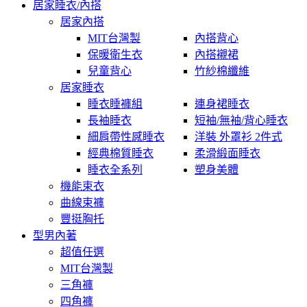
居家睡衣/內搭
居家內搭
MIT台灣製
內搭背心
保暖衛生衣
內搭襯裙
兒童背心
竹紗棉纖維
居家睡衣
睡衣睡褲組
連身裙睡衣
長袖睡衣
短袖/無袖/背心睡衣
細肩帶性感睡衣
洋裝 外罩衫 2件式
經典棉質睡衣
柔滑緞面睡衣
睡衣全系列
塑身美體
機能束衣
曲線束褲
豐挺胸托
型男內著
超值任選
MIT台灣製
三角褲
四角褲