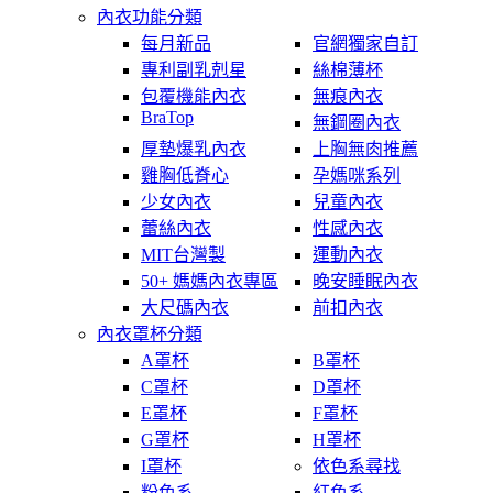
內衣功能分類
每月新品
官網獨家自訂
專利副乳剋星
絲棉薄杯
包覆機能內衣
無痕內衣
BraTop
無鋼圈內衣
厚墊爆乳內衣
上胸無肉推薦
雞胸低脊心
孕媽咪系列
少女內衣
兒童內衣
蕾絲內衣
性感內衣
MIT台灣製
運動內衣
50+ 媽媽內衣專區
晚安睡眠內衣
大尺碼內衣
前扣內衣
內衣罩杯分類
A罩杯
B罩杯
C罩杯
D罩杯
E罩杯
F罩杯
G罩杯
H罩杯
I罩杯
依色系尋找
粉色系
紅色系