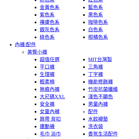
金黃色系
藍色系
紫色系
黑色系
裸膚色系
咖啡色系
銀灰色系
白色系
綠色系
柑橘色系
內褲/配件
美臀小褲
超值任選
MIT台灣製
平口褲
三角褲
生理褲
丁字褲
輕柔棉
機能修飾褲
無痕內褲
竹炭抗菌纖維
大尺碼XXL
淺色不顯色
安全褲
男童內褲
女童內褲
配件
肩帶 背扣
水餃襯墊
運動襪
洗衣袋
毛巾 浴巾
香氛生活配件