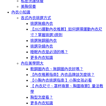
私密洗護保養
美胸保養
內衣小知識
各式內衣挑選方式
挑選無痕內衣
【2025運動內衣推薦】如何選擇運動內衣尺
寸？掌握挑選3原則
挑選無鋼圈內衣
挑選孕婦內衣
睡眠內衣是必須的嗎？
更多內衣知識
內在美學問大
軟鋼圈內衣、無鋼圈內衣好嗎？
【內衣推薦指南】內衣品牌該怎麼挑？
【小胸內衣挑選指南 】小胸女孩必看
【 內衣尺寸、罩杯換算、胸圍換算】量法教
學
胸型怎麼看？
更多內衣知識