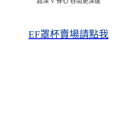
超深 V 脊心 谷間更深邃
EF罩杯賣場請點我