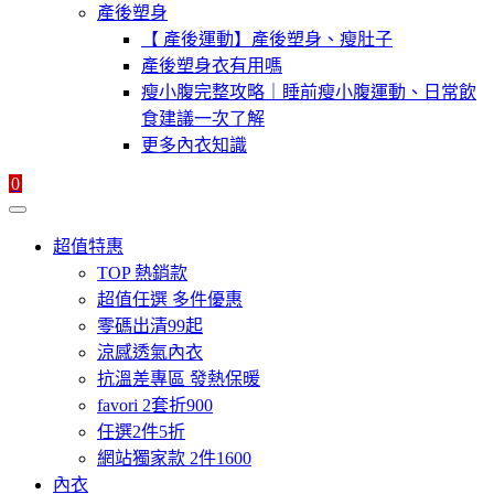
產後塑身
【 產後運動】產後塑身、瘦肚子
產後塑身衣有用嗎
瘦小腹完整攻略｜睡前瘦小腹運動、日常飲
食建議一次了解
更多內衣知識
0
超值特惠
TOP 熱銷款
超值任選 多件優惠
零碼出清99起
涼感透氣內衣
抗溫差專區 發熱保暖
favori 2套折900
任選2件5折
網站獨家款 2件1600
內衣