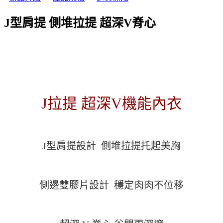
J型肩提 側堆拉提 超深V脊心
J拉提 超深V機能內衣
J型肩提設計 側堆拉提托起美胸
側邊雙膠片設計 穩定肉肉不位移