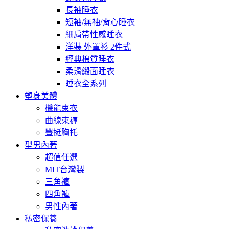
長袖睡衣
短袖/無袖/背心睡衣
細肩帶性感睡衣
洋裝 外罩衫 2件式
經典棉質睡衣
柔滑緞面睡衣
睡衣全系列
塑身美體
機能束衣
曲線束褲
豐挺胸托
型男內著
超值任選
MIT台灣製
三角褲
四角褲
男性內著
私密保養