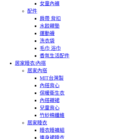
女童內褲
配件
肩帶 背扣
水餃襯墊
運動襪
洗衣袋
毛巾 浴巾
香氛生活配件
居家睡衣/內搭
居家內搭
MIT台灣製
內搭背心
保暖衛生衣
內搭襯裙
兒童背心
竹紗棉纖維
居家睡衣
睡衣睡褲組
連身裙睡衣