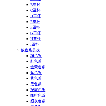
B罩杯
C罩杯
D罩杯
E罩杯
F罩杯
G罩杯
H罩杯
I罩杯
依色系尋找
粉色系
紅色系
金黃色系
藍色系
紫色系
黑色系
裸膚色系
咖啡色系
銀灰色系