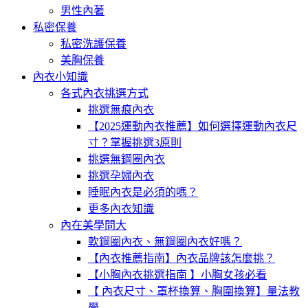
男性內著
私密保養
私密洗護保養
美胸保養
內衣小知識
各式內衣挑選方式
挑選無痕內衣
【2025運動內衣推薦】如何選擇運動內衣尺
寸？掌握挑選3原則
挑選無鋼圈內衣
挑選孕婦內衣
睡眠內衣是必須的嗎？
更多內衣知識
內在美學問大
軟鋼圈內衣、無鋼圈內衣好嗎？
【內衣推薦指南】內衣品牌該怎麼挑？
【小胸內衣挑選指南 】小胸女孩必看
【 內衣尺寸、罩杯換算、胸圍換算】量法教
學