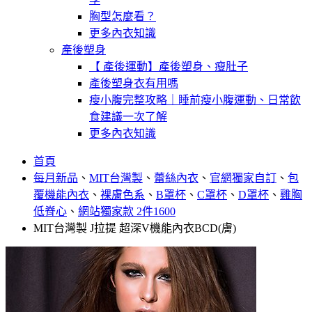
胸型怎麼看？
更多內衣知識
產後塑身
【 產後運動】產後塑身、瘦肚子
產後塑身衣有用嗎
瘦小腹完整攻略｜睡前瘦小腹運動、日常飲
食建議一次了解
更多內衣知識
首頁
每月新品
、
MIT台灣製
、
蕾絲內衣
、
官網獨家自訂
、
包
覆機能內衣
、
裸膚色系
、
B罩杯
、
C罩杯
、
D罩杯
、
雞胸
低脊心
、
網站獨家款 2件1600
MIT台灣製 J拉提 超深V機能內衣BCD(膚)