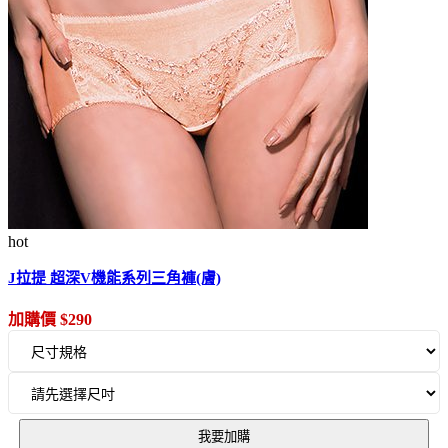
hot
J拉提 超深V機能系列三角褲(膚)
加購價 $290
我要加購