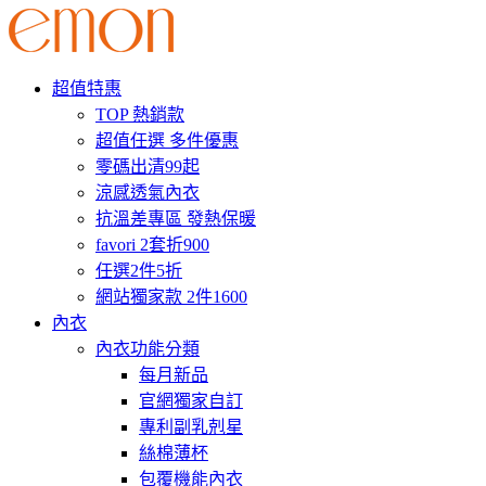
超值特惠
TOP 熱銷款
超值任選 多件優惠
零碼出清99起
涼感透氣內衣
抗溫差專區 發熱保暖
favori 2套折900
任選2件5折
網站獨家款 2件1600
內衣
內衣功能分類
每月新品
官網獨家自訂
專利副乳剋星
絲棉薄杯
包覆機能內衣