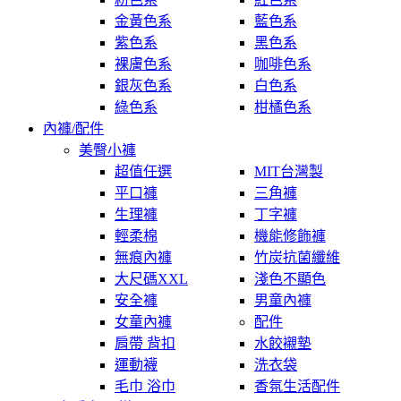
金黃色系
藍色系
紫色系
黑色系
裸膚色系
咖啡色系
銀灰色系
白色系
綠色系
柑橘色系
內褲/配件
美臀小褲
超值任選
MIT台灣製
平口褲
三角褲
生理褲
丁字褲
輕柔棉
機能修飾褲
無痕內褲
竹炭抗菌纖維
大尺碼XXL
淺色不顯色
安全褲
男童內褲
女童內褲
配件
肩帶 背扣
水餃襯墊
運動襪
洗衣袋
毛巾 浴巾
香氛生活配件