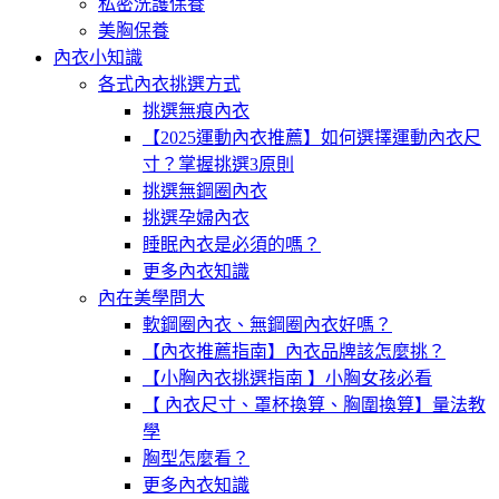
私密洗護保養
美胸保養
內衣小知識
各式內衣挑選方式
挑選無痕內衣
【2025運動內衣推薦】如何選擇運動內衣尺
寸？掌握挑選3原則
挑選無鋼圈內衣
挑選孕婦內衣
睡眠內衣是必須的嗎？
更多內衣知識
內在美學問大
軟鋼圈內衣、無鋼圈內衣好嗎？
【內衣推薦指南】內衣品牌該怎麼挑？
【小胸內衣挑選指南 】小胸女孩必看
【 內衣尺寸、罩杯換算、胸圍換算】量法教
學
胸型怎麼看？
更多內衣知識