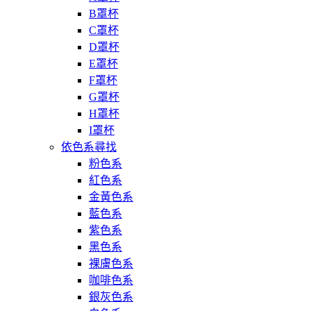
B罩杯
C罩杯
D罩杯
E罩杯
F罩杯
G罩杯
H罩杯
I罩杯
依色系尋找
粉色系
紅色系
金黃色系
藍色系
紫色系
黑色系
裸膚色系
咖啡色系
銀灰色系