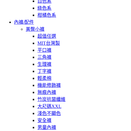
白色系
綠色系
柑橘色系
內褲/配件
美臀小褲
超值任選
MIT台灣製
平口褲
三角褲
生理褲
丁字褲
輕柔棉
機能修飾褲
無痕內褲
竹炭抗菌纖維
大尺碼XXL
淺色不顯色
安全褲
男童內褲