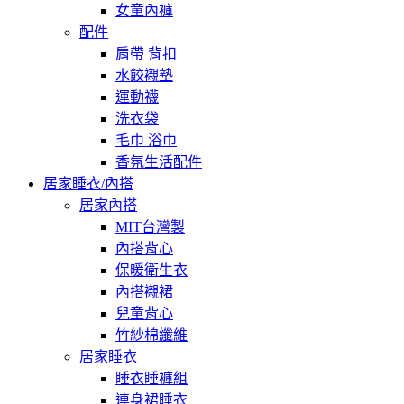
女童內褲
配件
肩帶 背扣
水餃襯墊
運動襪
洗衣袋
毛巾 浴巾
香氛生活配件
居家睡衣/內搭
居家內搭
MIT台灣製
內搭背心
保暖衛生衣
內搭襯裙
兒童背心
竹紗棉纖維
居家睡衣
睡衣睡褲組
連身裙睡衣