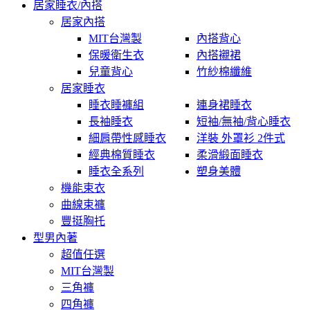
居家睡衣/內搭
居家內搭
MIT台灣製
內搭背心
保暖衛生衣
內搭襯裙
兒童背心
竹紗棉纖維
居家睡衣
睡衣睡褲組
連身裙睡衣
長袖睡衣
短袖/無袖/背心睡衣
細肩帶性感睡衣
洋裝 外罩衫 2件式
經典棉質睡衣
柔滑緞面睡衣
睡衣全系列
塑身美體
機能束衣
曲線束褲
豐挺胸托
型男內著
超值任選
MIT台灣製
三角褲
四角褲