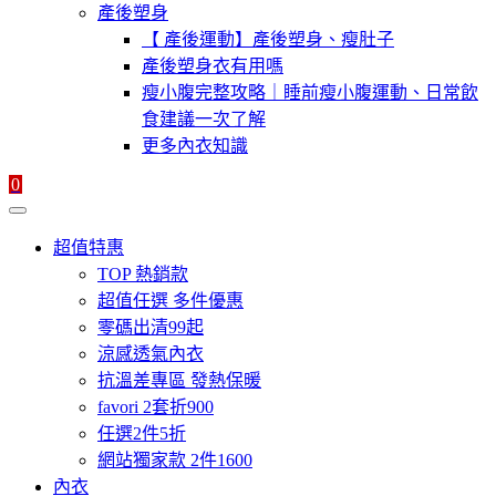
產後塑身
【 產後運動】產後塑身、瘦肚子
產後塑身衣有用嗎
瘦小腹完整攻略｜睡前瘦小腹運動、日常飲
食建議一次了解
更多內衣知識
0
超值特惠
TOP 熱銷款
超值任選 多件優惠
零碼出清99起
涼感透氣內衣
抗溫差專區 發熱保暖
favori 2套折900
任選2件5折
網站獨家款 2件1600
內衣