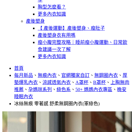
胸型怎麼看？
更多內衣知識
產後塑身
【 產後運動】產後塑身、瘦肚子
產後塑身衣有用嗎
瘦小腹完整攻略｜睡前瘦小腹運動、日常飲
食建議一次了解
更多內衣知識
首頁
每月新品
、
無痕內衣
、
官網獨家自訂
、
無鋼圈內衣
、
厚
墊爆乳內衣
、
涼感透氣內衣
、
A罩杯
、
B罩杯
、
上胸無肉
推薦
、
孕媽咪系列
、
綠色系
、
50+ 媽媽內衣專區
、
晚安
睡眠內衣
冰絲無痕 零著感 舒柔無鋼圈內衣(軍綠色)