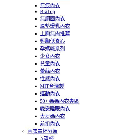
無痕內衣
BraTop
無鋼圈內衣
厚墊爆乳內衣
上胸無肉推薦
雞胸低脊心
孕媽咪系列
少女內衣
兒童內衣
蕾絲內衣
性感內衣
MIT台灣製
運動內衣
50+ 媽媽內衣專區
晚安睡眠內衣
大尺碼內衣
前扣內衣
內衣罩杯分類
A罩杯