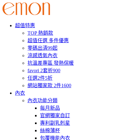
超值特惠
TOP 熱銷款
超值任選 多件優惠
零碼出清99起
涼感透氣內衣
抗溫差專區 發熱保暖
favori 2套折900
任選2件5折
網站獨家款 2件1600
內衣
內衣功能分類
每月新品
官網獨家自訂
專利副乳剋星
絲棉薄杯
包覆機能內衣