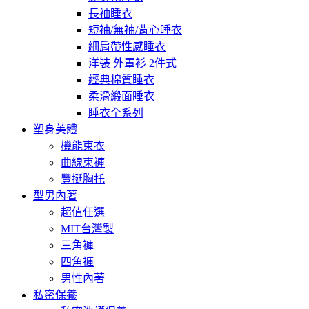
長袖睡衣
短袖/無袖/背心睡衣
細肩帶性感睡衣
洋裝 外罩衫 2件式
經典棉質睡衣
柔滑緞面睡衣
睡衣全系列
塑身美體
機能束衣
曲線束褲
豐挺胸托
型男內著
超值任選
MIT台灣製
三角褲
四角褲
男性內著
私密保養