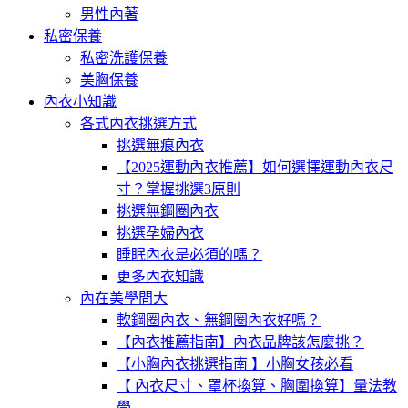
男性內著
私密保養
私密洗護保養
美胸保養
內衣小知識
各式內衣挑選方式
挑選無痕內衣
【2025運動內衣推薦】如何選擇運動內衣尺
寸？掌握挑選3原則
挑選無鋼圈內衣
挑選孕婦內衣
睡眠內衣是必須的嗎？
更多內衣知識
內在美學問大
軟鋼圈內衣、無鋼圈內衣好嗎？
【內衣推薦指南】內衣品牌該怎麼挑？
【小胸內衣挑選指南 】小胸女孩必看
【 內衣尺寸、罩杯換算、胸圍換算】量法教
學