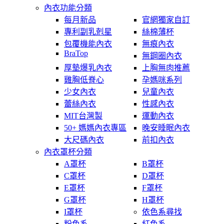
內衣功能分類
每月新品
官網獨家自訂
專利副乳剋星
絲棉薄杯
包覆機能內衣
無痕內衣
BraTop
無鋼圈內衣
厚墊爆乳內衣
上胸無肉推薦
雞胸低脊心
孕媽咪系列
少女內衣
兒童內衣
蕾絲內衣
性感內衣
MIT台灣製
運動內衣
50+ 媽媽內衣專區
晚安睡眠內衣
大尺碼內衣
前扣內衣
內衣罩杯分類
A罩杯
B罩杯
C罩杯
D罩杯
E罩杯
F罩杯
G罩杯
H罩杯
I罩杯
依色系尋找
粉色系
紅色系