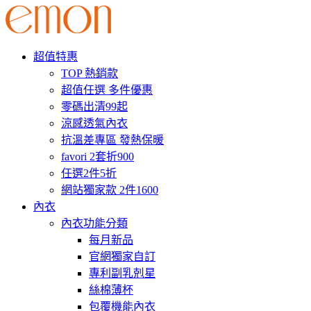
超值特惠
TOP 熱銷款
超值任選 多件優惠
零碼出清99起
涼感透氣內衣
抗溫差專區 發熱保暖
favori 2套折900
任選2件5折
網站獨家款 2件1600
內衣
內衣功能分類
每月新品
官網獨家自訂
專利副乳剋星
絲棉薄杯
包覆機能內衣