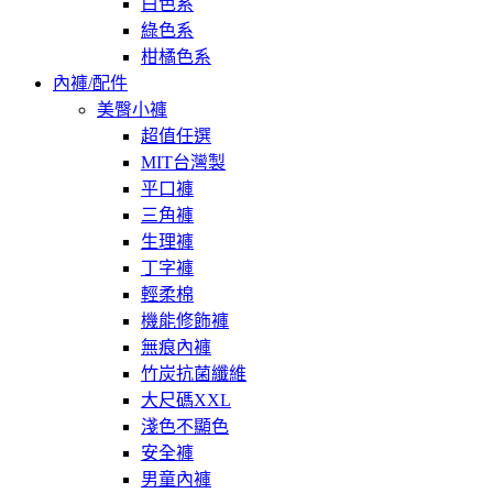
白色系
綠色系
柑橘色系
內褲/配件
美臀小褲
超值任選
MIT台灣製
平口褲
三角褲
生理褲
丁字褲
輕柔棉
機能修飾褲
無痕內褲
竹炭抗菌纖維
大尺碼XXL
淺色不顯色
安全褲
男童內褲