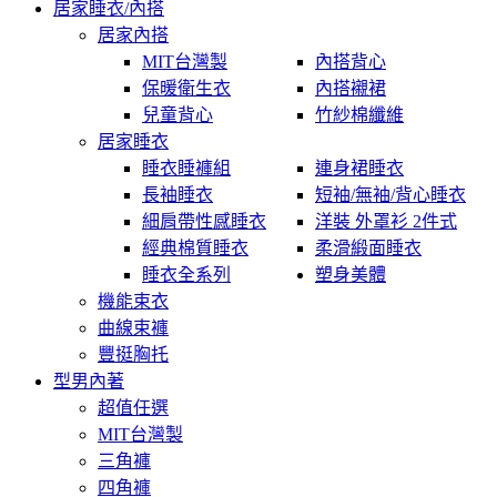
居家睡衣/內搭
居家內搭
MIT台灣製
內搭背心
保暖衛生衣
內搭襯裙
兒童背心
竹紗棉纖維
居家睡衣
睡衣睡褲組
連身裙睡衣
長袖睡衣
短袖/無袖/背心睡衣
細肩帶性感睡衣
洋裝 外罩衫 2件式
經典棉質睡衣
柔滑緞面睡衣
睡衣全系列
塑身美體
機能束衣
曲線束褲
豐挺胸托
型男內著
超值任選
MIT台灣製
三角褲
四角褲