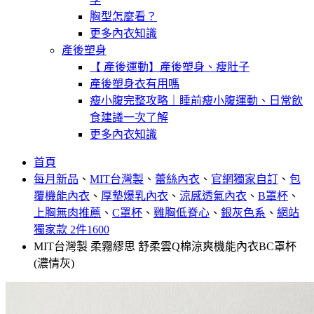
胸型怎麼看？
更多內衣知識
產後塑身
【 產後運動】產後塑身、瘦肚子
產後塑身衣有用嗎
瘦小腹完整攻略｜睡前瘦小腹運動、日常飲
食建議一次了解
更多內衣知識
首頁
每月新品
、
MIT台灣製
、
蕾絲內衣
、
官網獨家自訂
、
包
覆機能內衣
、
厚墊爆乳內衣
、
涼感透氣內衣
、
B罩杯
、
上胸無肉推薦
、
C罩杯
、
雞胸低脊心
、
銀灰色系
、
網站
獨家款 2件1600
MIT台灣製 柔霧繆思 舒柔雲Q棉涼爽機能內衣BC罩杯
(濃情灰)