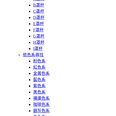
B罩杯
C罩杯
D罩杯
E罩杯
F罩杯
G罩杯
H罩杯
I罩杯
依色系尋找
粉色系
紅色系
金黃色系
藍色系
紫色系
黑色系
裸膚色系
咖啡色系
銀灰色系