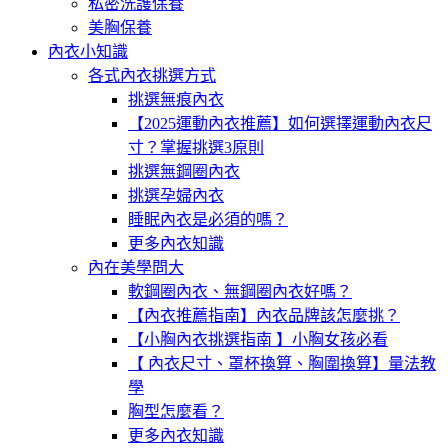
私密洗護保養
美胸保養
內衣小知識
各式內衣挑選方式
挑選無痕內衣
【2025運動內衣推薦】如何選擇運動內衣尺
寸？掌握挑選3原則
挑選無鋼圈內衣
挑選孕婦內衣
睡眠內衣是必須的嗎？
更多內衣知識
內在美學問大
軟鋼圈內衣、無鋼圈內衣好嗎？
【內衣推薦指南】內衣品牌該怎麼挑？
【小胸內衣挑選指南 】小胸女孩必看
【 內衣尺寸、罩杯換算、胸圍換算】量法教
學
胸型怎麼看？
更多內衣知識