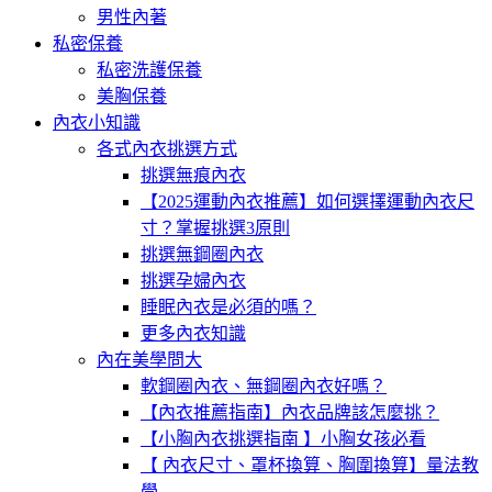
男性內著
私密保養
私密洗護保養
美胸保養
內衣小知識
各式內衣挑選方式
挑選無痕內衣
【2025運動內衣推薦】如何選擇運動內衣尺
寸？掌握挑選3原則
挑選無鋼圈內衣
挑選孕婦內衣
睡眠內衣是必須的嗎？
更多內衣知識
內在美學問大
軟鋼圈內衣、無鋼圈內衣好嗎？
【內衣推薦指南】內衣品牌該怎麼挑？
【小胸內衣挑選指南 】小胸女孩必看
【 內衣尺寸、罩杯換算、胸圍換算】量法教
學