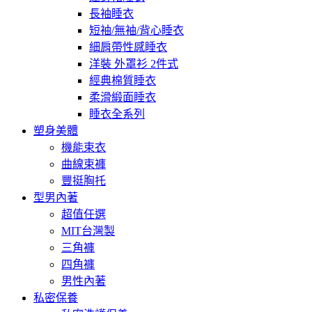
長袖睡衣
短袖/無袖/背心睡衣
細肩帶性感睡衣
洋裝 外罩衫 2件式
經典棉質睡衣
柔滑緞面睡衣
睡衣全系列
塑身美體
機能束衣
曲線束褲
豐挺胸托
型男內著
超值任選
MIT台灣製
三角褲
四角褲
男性內著
私密保養