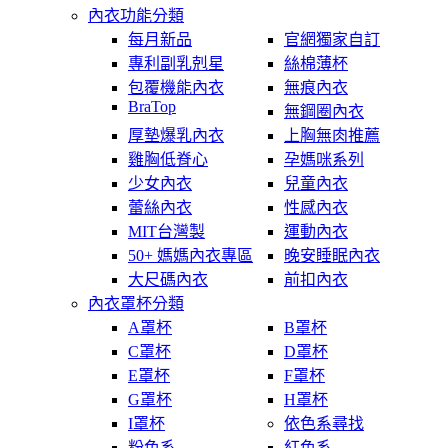
內衣功能分類
每月新品
官網獨家自訂
專利副乳剋星
絲棉薄杯
包覆機能內衣
無痕內衣
BraTop
無鋼圈內衣
厚墊爆乳內衣
上胸無肉推薦
雞胸低脊心
孕媽咪系列
少女內衣
兒童內衣
蕾絲內衣
性感內衣
MIT台灣製
運動內衣
50+ 媽媽內衣專區
晚安睡眠內衣
大尺碼內衣
前扣內衣
內衣罩杯分類
A罩杯
B罩杯
C罩杯
D罩杯
E罩杯
F罩杯
G罩杯
H罩杯
I罩杯
依色系尋找
粉色系
紅色系