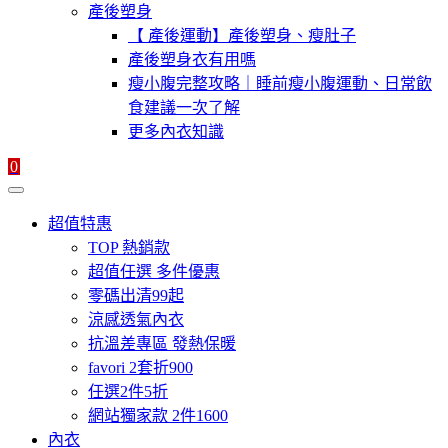
產後塑身
【 產後運動】產後塑身、瘦肚子
產後塑身衣有用嗎
瘦小腹完整攻略｜睡前瘦小腹運動、日常飲
食建議一次了解
更多內衣知識
0
超值特惠
TOP 熱銷款
超值任選 多件優惠
零碼出清99起
涼感透氣內衣
抗溫差專區 發熱保暖
favori 2套折900
任選2件5折
網站獨家款 2件1600
內衣