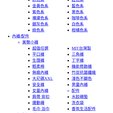
金黃色系
藍色系
紫色系
黑色系
裸膚色系
咖啡色系
銀灰色系
白色系
綠色系
柑橘色系
內褲/配件
美臀小褲
超值任選
MIT台灣製
平口褲
三角褲
生理褲
丁字褲
輕柔棉
機能修飾褲
無痕內褲
竹炭抗菌纖維
大尺碼XXL
淺色不顯色
安全褲
男童內褲
女童內褲
配件
肩帶 背扣
水餃襯墊
運動襪
洗衣袋
毛巾 浴巾
香氛生活配件