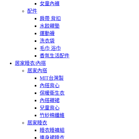
女童內褲
配件
肩帶 背扣
水餃襯墊
運動襪
洗衣袋
毛巾 浴巾
香氛生活配件
居家睡衣/內搭
居家內搭
MIT台灣製
內搭背心
保暖衛生衣
內搭襯裙
兒童背心
竹紗棉纖維
居家睡衣
睡衣睡褲組
連身裙睡衣