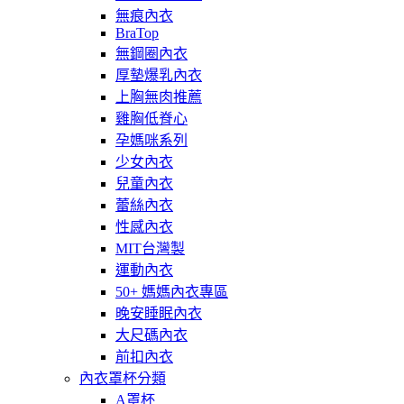
無痕內衣
BraTop
無鋼圈內衣
厚墊爆乳內衣
上胸無肉推薦
雞胸低脊心
孕媽咪系列
少女內衣
兒童內衣
蕾絲內衣
性感內衣
MIT台灣製
運動內衣
50+ 媽媽內衣專區
晚安睡眠內衣
大尺碼內衣
前扣內衣
內衣罩杯分類
A罩杯