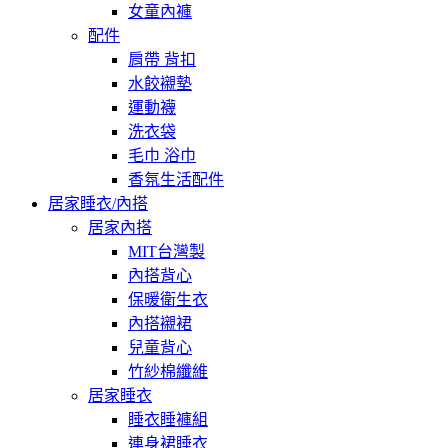
女童內褲
配件
肩帶 背扣
水餃襯墊
運動襪
洗衣袋
毛巾 浴巾
香氛生活配件
居家睡衣/內搭
居家內搭
MIT台灣製
內搭背心
保暖衛生衣
內搭襯裙
兒童背心
竹紗棉纖維
居家睡衣
睡衣睡褲組
連身裙睡衣