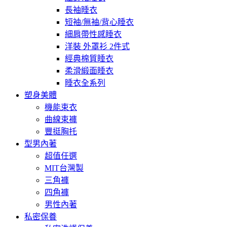
長袖睡衣
短袖/無袖/背心睡衣
細肩帶性感睡衣
洋裝 外罩衫 2件式
經典棉質睡衣
柔滑緞面睡衣
睡衣全系列
塑身美體
機能束衣
曲線束褲
豐挺胸托
型男內著
超值任選
MIT台灣製
三角褲
四角褲
男性內著
私密保養