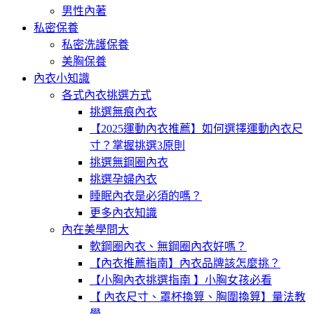
男性內著
私密保養
私密洗護保養
美胸保養
內衣小知識
各式內衣挑選方式
挑選無痕內衣
【2025運動內衣推薦】如何選擇運動內衣尺
寸？掌握挑選3原則
挑選無鋼圈內衣
挑選孕婦內衣
睡眠內衣是必須的嗎？
更多內衣知識
內在美學問大
軟鋼圈內衣、無鋼圈內衣好嗎？
【內衣推薦指南】內衣品牌該怎麼挑？
【小胸內衣挑選指南 】小胸女孩必看
【 內衣尺寸、罩杯換算、胸圍換算】量法教
學