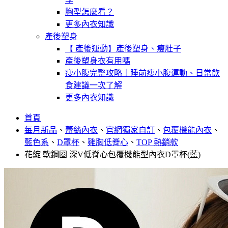
胸型怎麼看？
更多內衣知識
產後塑身
【 產後運動】產後塑身、瘦肚子
產後塑身衣有用嗎
瘦小腹完整攻略｜睡前瘦小腹運動、日常飲
食建議一次了解
更多內衣知識
首頁
每月新品
、
蕾絲內衣
、
官網獨家自訂
、
包覆機能內衣
、
藍色系
、
D罩杯
、
雞胸低脊心
、
TOP 熱銷款
花綻 軟鋼圈 深V低脊心包覆機能型內衣D罩杯(藍)