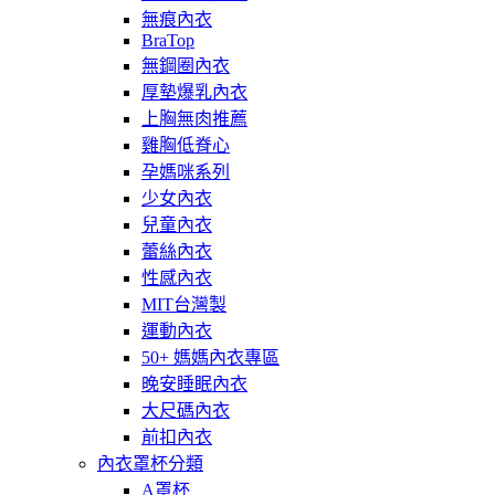
無痕內衣
BraTop
無鋼圈內衣
厚墊爆乳內衣
上胸無肉推薦
雞胸低脊心
孕媽咪系列
少女內衣
兒童內衣
蕾絲內衣
性感內衣
MIT台灣製
運動內衣
50+ 媽媽內衣專區
晚安睡眠內衣
大尺碼內衣
前扣內衣
內衣罩杯分類
A罩杯