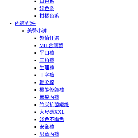
白色系
綠色系
柑橘色系
內褲/配件
美臀小褲
超值任選
MIT台灣製
平口褲
三角褲
生理褲
丁字褲
輕柔棉
機能修飾褲
無痕內褲
竹炭抗菌纖維
大尺碼XXL
淺色不顯色
安全褲
男童內褲