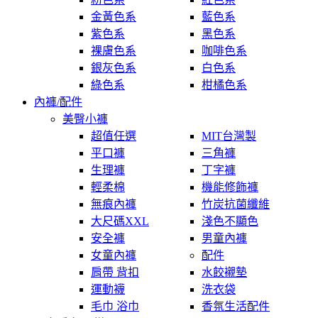
金黃色系
藍色系
紫色系
黑色系
裸膚色系
咖啡色系
銀灰色系
白色系
綠色系
柑橘色系
內褲/配件
美臀小褲
超值任選
MIT台灣製
平口褲
三角褲
生理褲
丁字褲
輕柔棉
機能修飾褲
無痕內褲
竹炭抗菌纖維
大尺碼XXL
淺色不顯色
安全褲
男童內褲
女童內褲
配件
肩帶 背扣
水餃襯墊
運動襪
洗衣袋
毛巾 浴巾
香氛生活配件