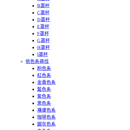
B罩杯
C罩杯
D罩杯
E罩杯
F罩杯
G罩杯
H罩杯
I罩杯
依色系尋找
粉色系
紅色系
金黃色系
藍色系
紫色系
黑色系
裸膚色系
咖啡色系
銀灰色系