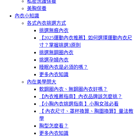
私密洗護保養
美胸保養
內衣小知識
各式內衣挑選方式
挑選無痕內衣
【2025運動內衣推薦】如何選擇運動內衣尺
寸？掌握挑選3原則
挑選無鋼圈內衣
挑選孕婦內衣
睡眠內衣是必須的嗎？
更多內衣知識
內在美學問大
軟鋼圈內衣、無鋼圈內衣好嗎？
【內衣推薦指南】內衣品牌該怎麼挑？
【小胸內衣挑選指南 】小胸女孩必看
【 內衣尺寸、罩杯換算、胸圍換算】量法教
學
胸型怎麼看？
更多內衣知識