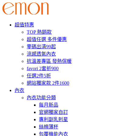
超值特惠
TOP 熱銷款
超值任選 多件優惠
零碼出清99起
涼感透氣內衣
抗溫差專區 發熱保暖
favori 2套折900
任選2件5折
網站獨家款 2件1600
內衣
內衣功能分類
每月新品
官網獨家自訂
專利副乳剋星
絲棉薄杯
包覆機能內衣