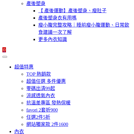
產後塑身
【 產後運動】產後塑身、瘦肚子
產後塑身衣有用嗎
瘦小腹完整攻略｜睡前瘦小腹運動、日常飲
食建議一次了解
更多內衣知識
0
超值特惠
TOP 熱銷款
超值任選 多件優惠
零碼出清99起
涼感透氣內衣
抗溫差專區 發熱保暖
favori 2套折900
任選2件5折
網站獨家款 2件1600
內衣