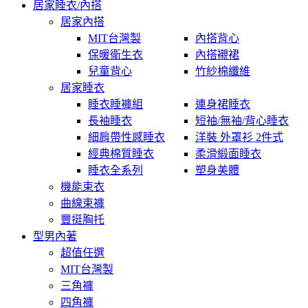
居家睡衣/內搭
居家內搭
MIT台灣製
內搭背心
保暖衛生衣
內搭襯裙
兒童背心
竹紗棉纖維
居家睡衣
睡衣睡褲組
連身裙睡衣
長袖睡衣
短袖/無袖/背心睡衣
細肩帶性感睡衣
洋裝 外罩衫 2件式
經典棉質睡衣
柔滑緞面睡衣
睡衣全系列
塑身美體
機能束衣
曲線束褲
豐挺胸托
型男內著
超值任選
MIT台灣製
三角褲
四角褲