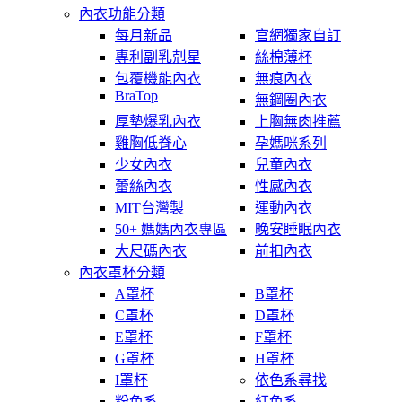
內衣功能分類
每月新品
官網獨家自訂
專利副乳剋星
絲棉薄杯
包覆機能內衣
無痕內衣
BraTop
無鋼圈內衣
厚墊爆乳內衣
上胸無肉推薦
雞胸低脊心
孕媽咪系列
少女內衣
兒童內衣
蕾絲內衣
性感內衣
MIT台灣製
運動內衣
50+ 媽媽內衣專區
晚安睡眠內衣
大尺碼內衣
前扣內衣
內衣罩杯分類
A罩杯
B罩杯
C罩杯
D罩杯
E罩杯
F罩杯
G罩杯
H罩杯
I罩杯
依色系尋找
粉色系
紅色系