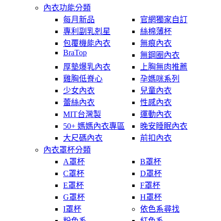
內衣功能分類
每月新品
官網獨家自訂
專利副乳剋星
絲棉薄杯
包覆機能內衣
無痕內衣
BraTop
無鋼圈內衣
厚墊爆乳內衣
上胸無肉推薦
雞胸低脊心
孕媽咪系列
少女內衣
兒童內衣
蕾絲內衣
性感內衣
MIT台灣製
運動內衣
50+ 媽媽內衣專區
晚安睡眠內衣
大尺碼內衣
前扣內衣
內衣罩杯分類
A罩杯
B罩杯
C罩杯
D罩杯
E罩杯
F罩杯
G罩杯
H罩杯
I罩杯
依色系尋找
粉色系
紅色系