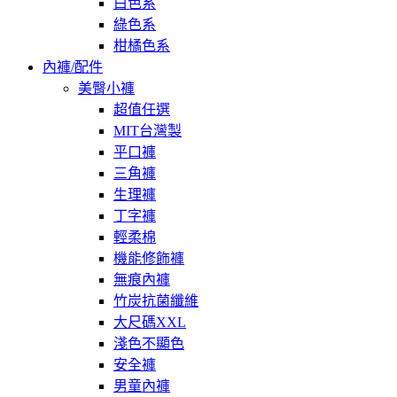
白色系
綠色系
柑橘色系
內褲/配件
美臀小褲
超值任選
MIT台灣製
平口褲
三角褲
生理褲
丁字褲
輕柔棉
機能修飾褲
無痕內褲
竹炭抗菌纖維
大尺碼XXL
淺色不顯色
安全褲
男童內褲