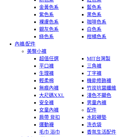
金黃色系
藍色系
紫色系
黑色系
裸膚色系
咖啡色系
銀灰色系
白色系
綠色系
柑橘色系
內褲/配件
美臀小褲
超值任選
MIT台灣製
平口褲
三角褲
生理褲
丁字褲
輕柔棉
機能修飾褲
無痕內褲
竹炭抗菌纖維
大尺碼XXL
淺色不顯色
安全褲
男童內褲
女童內褲
配件
肩帶 背扣
水餃襯墊
運動襪
洗衣袋
毛巾 浴巾
香氛生活配件