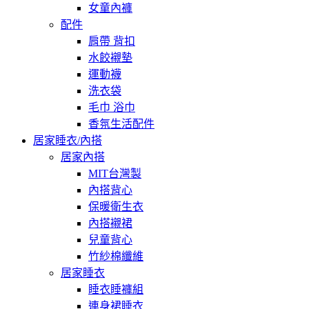
女童內褲
配件
肩帶 背扣
水餃襯墊
運動襪
洗衣袋
毛巾 浴巾
香氛生活配件
居家睡衣/內搭
居家內搭
MIT台灣製
內搭背心
保暖衛生衣
內搭襯裙
兒童背心
竹紗棉纖維
居家睡衣
睡衣睡褲組
連身裙睡衣