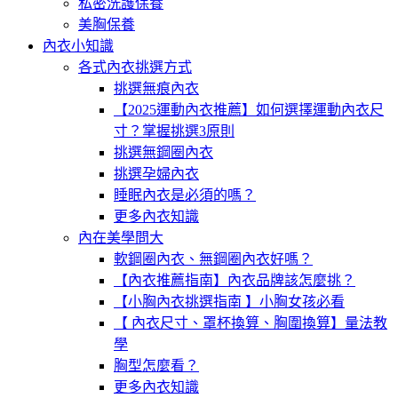
私密洗護保養
美胸保養
內衣小知識
各式內衣挑選方式
挑選無痕內衣
【2025運動內衣推薦】如何選擇運動內衣尺
寸？掌握挑選3原則
挑選無鋼圈內衣
挑選孕婦內衣
睡眠內衣是必須的嗎？
更多內衣知識
內在美學問大
軟鋼圈內衣、無鋼圈內衣好嗎？
【內衣推薦指南】內衣品牌該怎麼挑？
【小胸內衣挑選指南 】小胸女孩必看
【 內衣尺寸、罩杯換算、胸圍換算】量法教
學
胸型怎麼看？
更多內衣知識