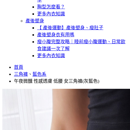
胸型怎麼看？
更多內衣知識
產後塑身
【 產後運動】產後塑身、瘦肚子
產後塑身衣有用嗎
瘦小腹完整攻略｜睡前瘦小腹運動、日常飲
食建議一次了解
更多內衣知識
首頁
三角褲
、
藍色系
午夜微醺 性感透膚 低腰 女三角褲(灰藍色)