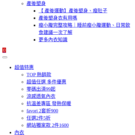
產後塑身
【 產後運動】產後塑身、瘦肚子
產後塑身衣有用嗎
瘦小腹完整攻略｜睡前瘦小腹運動、日常飲
食建議一次了解
更多內衣知識
0
超值特惠
TOP 熱銷款
超值任選 多件優惠
零碼出清99起
涼感透氣內衣
抗溫差專區 發熱保暖
favori 2套折900
任選2件5折
網站獨家款 2件1600
內衣