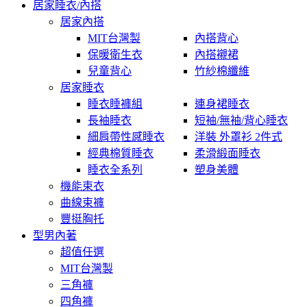
居家睡衣/內搭
居家內搭
MIT台灣製
內搭背心
保暖衛生衣
內搭襯裙
兒童背心
竹紗棉纖維
居家睡衣
睡衣睡褲組
連身裙睡衣
長袖睡衣
短袖/無袖/背心睡衣
細肩帶性感睡衣
洋裝 外罩衫 2件式
經典棉質睡衣
柔滑緞面睡衣
睡衣全系列
塑身美體
機能束衣
曲線束褲
豐挺胸托
型男內著
超值任選
MIT台灣製
三角褲
四角褲