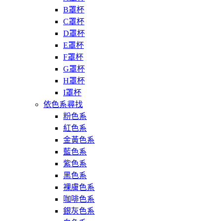
B罩杯
C罩杯
D罩杯
E罩杯
F罩杯
G罩杯
H罩杯
I罩杯
依色系尋找
粉色系
紅色系
金黃色系
藍色系
紫色系
黑色系
裸膚色系
咖啡色系
銀灰色系