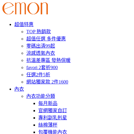
超值特惠
TOP 熱銷款
超值任選 多件優惠
零碼出清99起
涼感透氣內衣
抗溫差專區 發熱保暖
favori 2套折900
任選2件5折
網站獨家款 2件1600
內衣
內衣功能分類
每月新品
官網獨家自訂
專利副乳剋星
絲棉薄杯
包覆機能內衣