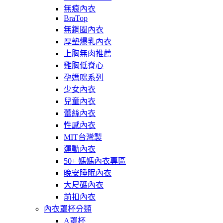
無痕內衣
BraTop
無鋼圈內衣
厚墊爆乳內衣
上胸無肉推薦
雞胸低脊心
孕媽咪系列
少女內衣
兒童內衣
蕾絲內衣
性感內衣
MIT台灣製
運動內衣
50+ 媽媽內衣專區
晚安睡眠內衣
大尺碼內衣
前扣內衣
內衣罩杯分類
A罩杯