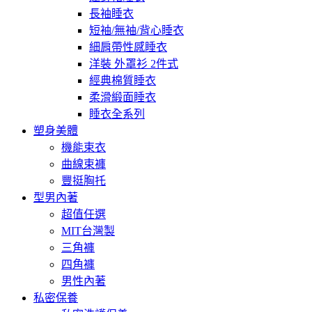
長袖睡衣
短袖/無袖/背心睡衣
細肩帶性感睡衣
洋裝 外罩衫 2件式
經典棉質睡衣
柔滑緞面睡衣
睡衣全系列
塑身美體
機能束衣
曲線束褲
豐挺胸托
型男內著
超值任選
MIT台灣製
三角褲
四角褲
男性內著
私密保養