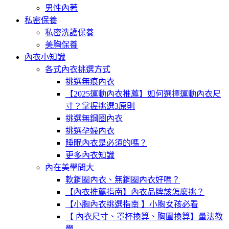
男性內著
私密保養
私密洗護保養
美胸保養
內衣小知識
各式內衣挑選方式
挑選無痕內衣
【2025運動內衣推薦】如何選擇運動內衣尺
寸？掌握挑選3原則
挑選無鋼圈內衣
挑選孕婦內衣
睡眠內衣是必須的嗎？
更多內衣知識
內在美學問大
軟鋼圈內衣、無鋼圈內衣好嗎？
【內衣推薦指南】內衣品牌該怎麼挑？
【小胸內衣挑選指南 】小胸女孩必看
【 內衣尺寸、罩杯換算、胸圍換算】量法教
學