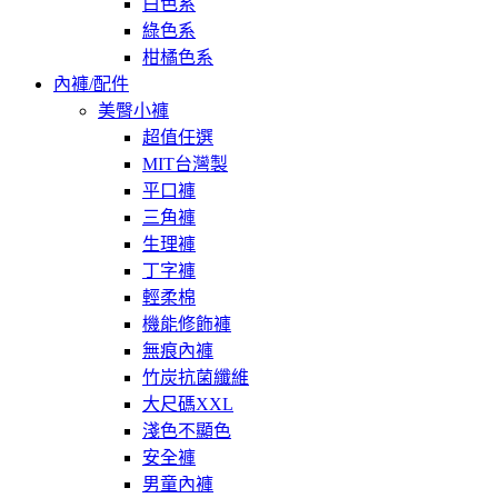
白色系
綠色系
柑橘色系
內褲/配件
美臀小褲
超值任選
MIT台灣製
平口褲
三角褲
生理褲
丁字褲
輕柔棉
機能修飾褲
無痕內褲
竹炭抗菌纖維
大尺碼XXL
淺色不顯色
安全褲
男童內褲