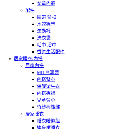
女童內褲
配件
肩帶 背扣
水餃襯墊
運動襪
洗衣袋
毛巾 浴巾
香氛生活配件
居家睡衣/內搭
居家內搭
MIT台灣製
內搭背心
保暖衛生衣
內搭襯裙
兒童背心
竹紗棉纖維
居家睡衣
睡衣睡褲組
連身裙睡衣