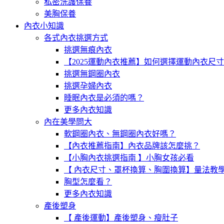
私密洗護保養
美胸保養
內衣小知識
各式內衣挑選方式
挑選無痕內衣
【2025運動內衣推薦】如何選擇運動內衣尺
挑選無鋼圈內衣
挑選孕婦內衣
睡眠內衣是必須的嗎？
更多內衣知識
內在美學問大
軟鋼圈內衣、無鋼圈內衣好嗎？
【內衣推薦指南】內衣品牌該怎麼挑？
【小胸內衣挑選指南 】小胸女孩必看
【 內衣尺寸、罩杯換算、胸圍換算】量法教
胸型怎麼看？
更多內衣知識
產後塑身
【 產後運動】產後塑身、瘦肚子