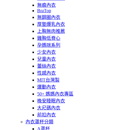
無痕內衣
BraTop
無鋼圈內衣
厚墊爆乳內衣
上胸無肉推薦
雞胸低脊心
孕媽咪系列
少女內衣
兒童內衣
蕾絲內衣
性感內衣
MIT台灣製
運動內衣
50+ 媽媽內衣專區
晚安睡眠內衣
大尺碼內衣
前扣內衣
內衣罩杯分類
A罩杯