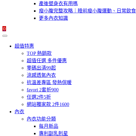
產後塑身衣有用嗎
瘦小腹完整攻略｜睡前瘦小腹運動、日常飲食
更多內衣知識
0
超值特惠
TOP 熱銷款
超值任選 多件優惠
零碼出清99起
涼感透氣內衣
抗溫差專區 發熱保暖
favori 2套折900
任選2件5折
網站獨家款 2件1600
內衣
內衣功能分類
每月新品
專利副乳剋星