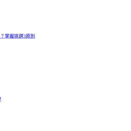
寸？掌握挑選3原則
學