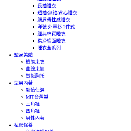
長袖睡衣
短袖/無袖/背心睡衣
細肩帶性感睡衣
洋裝 外罩衫 2件式
經典棉質睡衣
柔滑緞面睡衣
睡衣全系列
塑身美體
機能束衣
曲線束褲
豐挺胸托
型男內著
超值任選
MIT台灣製
三角褲
四角褲
男性內著
私密保養