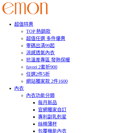
超值特惠
TOP 熱銷款
超值任選 多件優惠
零碼出清99起
涼感透氣內衣
抗溫差專區 發熱保暖
favori 2套折900
任選2件5折
網站獨家款 2件1600
內衣
內衣功能分類
每月新品
官網獨家自訂
專利副乳剋星
絲棉薄杯
包覆機能內衣