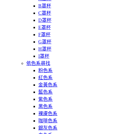
B罩杯
C罩杯
D罩杯
E罩杯
F罩杯
G罩杯
H罩杯
I罩杯
依色系尋找
粉色系
紅色系
金黃色系
藍色系
紫色系
黑色系
裸膚色系
咖啡色系
銀灰色系