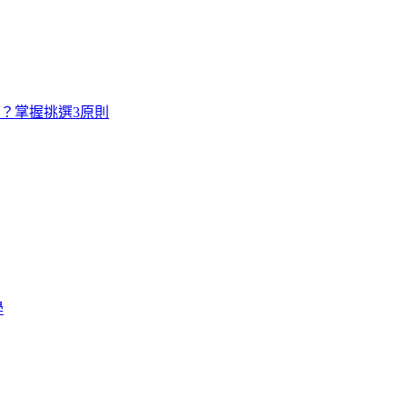
寸？掌握挑選3原則
學