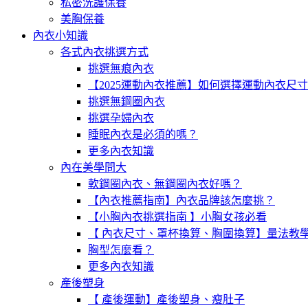
私密洗護保養
美胸保養
內衣小知識
各式內衣挑選方式
挑選無痕內衣
【2025運動內衣推薦】如何選擇運動內衣尺
挑選無鋼圈內衣
挑選孕婦內衣
睡眠內衣是必須的嗎？
更多內衣知識
內在美學問大
軟鋼圈內衣、無鋼圈內衣好嗎？
【內衣推薦指南】內衣品牌該怎麼挑？
【小胸內衣挑選指南 】小胸女孩必看
【 內衣尺寸、罩杯換算、胸圍換算】量法教
胸型怎麼看？
更多內衣知識
產後塑身
【 產後運動】產後塑身、瘦肚子