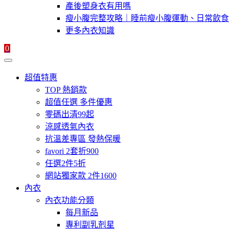
產後塑身衣有用嗎
瘦小腹完整攻略｜睡前瘦小腹運動、日常飲食
更多內衣知識
0
超值特惠
TOP 熱銷款
超值任選 多件優惠
零碼出清99起
涼感透氣內衣
抗溫差專區 發熱保暖
favori 2套折900
任選2件5折
網站獨家款 2件1600
內衣
內衣功能分類
每月新品
專利副乳剋星