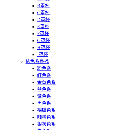
B罩杯
C罩杯
D罩杯
E罩杯
F罩杯
G罩杯
H罩杯
I罩杯
依色系尋找
粉色系
紅色系
金黃色系
藍色系
紫色系
黑色系
裸膚色系
咖啡色系
銀灰色系