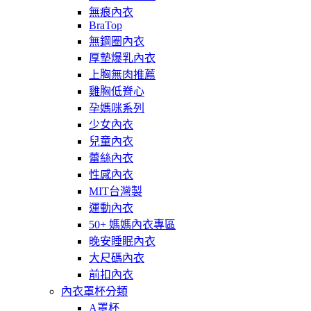
無痕內衣
BraTop
無鋼圈內衣
厚墊爆乳內衣
上胸無肉推薦
雞胸低脊心
孕媽咪系列
少女內衣
兒童內衣
蕾絲內衣
性感內衣
MIT台灣製
運動內衣
50+ 媽媽內衣專區
晚安睡眠內衣
大尺碼內衣
前扣內衣
內衣罩杯分類
A罩杯