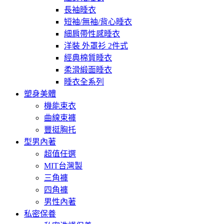
長袖睡衣
短袖/無袖/背心睡衣
細肩帶性感睡衣
洋裝 外罩衫 2件式
經典棉質睡衣
柔滑緞面睡衣
睡衣全系列
塑身美體
機能束衣
曲線束褲
豐挺胸托
型男內著
超值任選
MIT台灣製
三角褲
四角褲
男性內著
私密保養