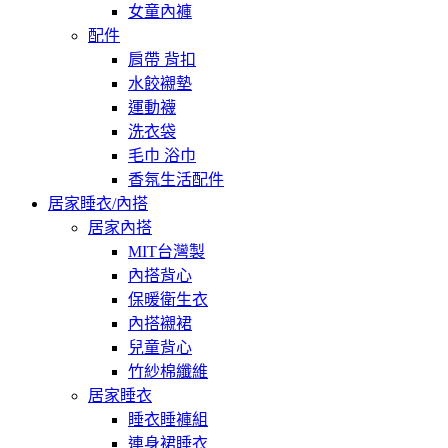
女童內褲
配件
肩帶 背扣
水餃襯墊
運動襪
洗衣袋
毛巾 浴巾
香氛生活配件
居家睡衣/內搭
居家內搭
MIT台灣製
內搭背心
保暖衛生衣
內搭襯裙
兒童背心
竹紗棉纖維
居家睡衣
睡衣睡褲組
連身裙睡衣