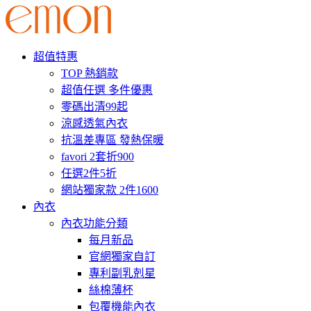
超值特惠
TOP 熱銷款
超值任選 多件優惠
零碼出清99起
涼感透氣內衣
抗溫差專區 發熱保暖
favori 2套折900
任選2件5折
網站獨家款 2件1600
內衣
內衣功能分類
每月新品
官網獨家自訂
專利副乳剋星
絲棉薄杯
包覆機能內衣