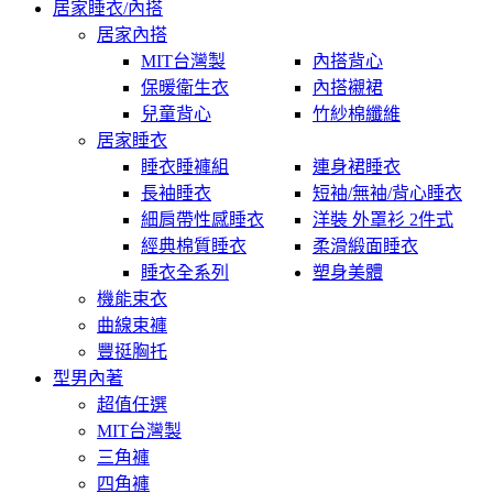
居家睡衣/內搭
居家內搭
MIT台灣製
內搭背心
保暖衛生衣
內搭襯裙
兒童背心
竹紗棉纖維
居家睡衣
睡衣睡褲組
連身裙睡衣
長袖睡衣
短袖/無袖/背心睡衣
細肩帶性感睡衣
洋裝 外罩衫 2件式
經典棉質睡衣
柔滑緞面睡衣
睡衣全系列
塑身美體
機能束衣
曲線束褲
豐挺胸托
型男內著
超值任選
MIT台灣製
三角褲
四角褲