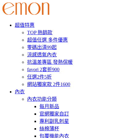
超值特惠
TOP 熱銷款
超值任選 多件優惠
零碼出清99起
涼感透氣內衣
抗溫差專區 發熱保暖
favori 2套折900
任選2件5折
網站獨家款 2件1600
內衣
內衣功能分類
每月新品
官網獨家自訂
專利副乳剋星
絲棉薄杯
包覆機能內衣