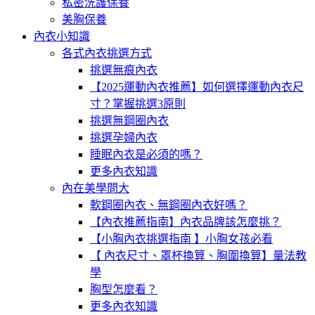
私密洗護保養
美胸保養
內衣小知識
各式內衣挑選方式
挑選無痕內衣
【2025運動內衣推薦】如何選擇運動內衣尺
寸？掌握挑選3原則
挑選無鋼圈內衣
挑選孕婦內衣
睡眠內衣是必須的嗎？
更多內衣知識
內在美學問大
軟鋼圈內衣、無鋼圈內衣好嗎？
【內衣推薦指南】內衣品牌該怎麼挑？
【小胸內衣挑選指南 】小胸女孩必看
【 內衣尺寸、罩杯換算、胸圍換算】量法教
學
胸型怎麼看？
更多內衣知識