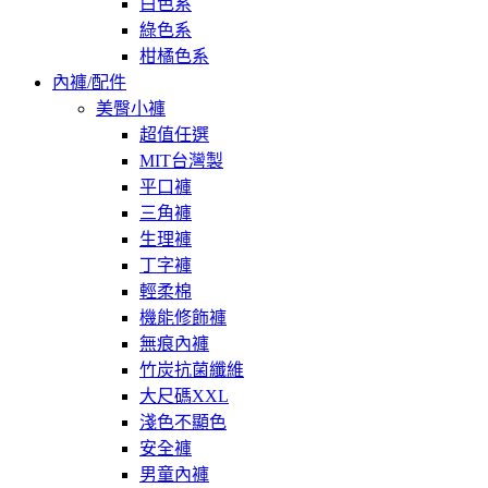
白色系
綠色系
柑橘色系
內褲/配件
美臀小褲
超值任選
MIT台灣製
平口褲
三角褲
生理褲
丁字褲
輕柔棉
機能修飾褲
無痕內褲
竹炭抗菌纖維
大尺碼XXL
淺色不顯色
安全褲
男童內褲