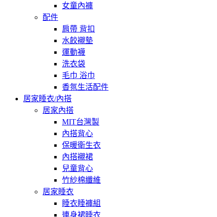
女童內褲
配件
肩帶 背扣
水餃襯墊
運動襪
洗衣袋
毛巾 浴巾
香氛生活配件
居家睡衣/內搭
居家內搭
MIT台灣製
內搭背心
保暖衛生衣
內搭襯裙
兒童背心
竹紗棉纖維
居家睡衣
睡衣睡褲組
連身裙睡衣