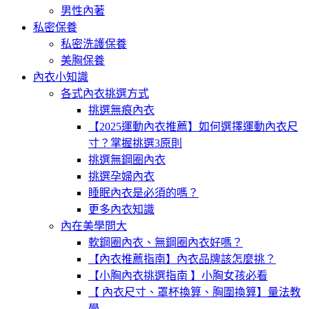
男性內著
私密保養
私密洗護保養
美胸保養
內衣小知識
各式內衣挑選方式
挑選無痕內衣
【2025運動內衣推薦】如何選擇運動內衣尺
寸？掌握挑選3原則
挑選無鋼圈內衣
挑選孕婦內衣
睡眠內衣是必須的嗎？
更多內衣知識
內在美學問大
軟鋼圈內衣、無鋼圈內衣好嗎？
【內衣推薦指南】內衣品牌該怎麼挑？
【小胸內衣挑選指南 】小胸女孩必看
【 內衣尺寸、罩杯換算、胸圍換算】量法教
學