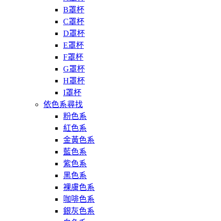
B罩杯
C罩杯
D罩杯
E罩杯
F罩杯
G罩杯
H罩杯
I罩杯
依色系尋找
粉色系
紅色系
金黃色系
藍色系
紫色系
黑色系
裸膚色系
咖啡色系
銀灰色系