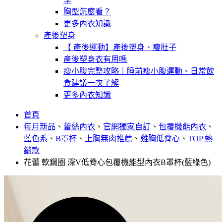
胸型怎麼看？
更多內衣知識
產後塑身
【 產後運動】產後塑身、瘦肚子
產後塑身衣有用嗎
瘦小腹完整攻略｜睡前瘦小腹運動、日常飲
食建議一次了解
更多內衣知識
首頁
每月新品
、
蕾絲內衣
、
官網獨家自訂
、
包覆機能內衣
、
藍色系
、
B罩杯
、
上胸無肉推薦
、
雞胸低脊心
、
TOP 熱
銷款
花蕾 軟鋼圈 深V低脊心包覆機能型內衣B罩杯(藍綠色)