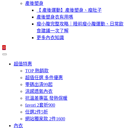
產後塑身
【 產後運動】產後塑身、瘦肚子
產後塑身衣有用嗎
瘦小腹完整攻略｜睡前瘦小腹運動、日常飲
食建議一次了解
更多內衣知識
0
超值特惠
TOP 熱銷款
超值任選 多件優惠
零碼出清99起
涼感透氣內衣
抗溫差專區 發熱保暖
favori 2套折900
任選2件5折
網站獨家款 2件1600
內衣