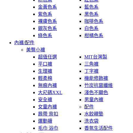
金黃色系
藍色系
紫色系
黑色系
裸膚色系
咖啡色系
銀灰色系
白色系
綠色系
柑橘色系
內褲/配件
美臀小褲
超值任選
MIT台灣製
平口褲
三角褲
生理褲
丁字褲
輕柔棉
機能修飾褲
無痕內褲
竹炭抗菌纖維
大尺碼XXL
淺色不顯色
安全褲
男童內褲
女童內褲
配件
肩帶 背扣
水餃襯墊
運動襪
洗衣袋
毛巾 浴巾
香氛生活配件