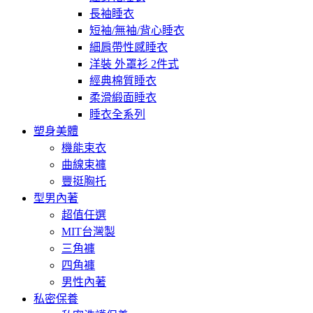
長袖睡衣
短袖/無袖/背心睡衣
細肩帶性感睡衣
洋裝 外罩衫 2件式
經典棉質睡衣
柔滑緞面睡衣
睡衣全系列
塑身美體
機能束衣
曲線束褲
豐挺胸托
型男內著
超值任選
MIT台灣製
三角褲
四角褲
男性內著
私密保養