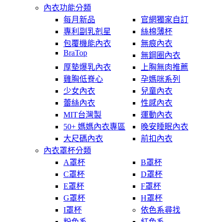
內衣功能分類
每月新品
官網獨家自訂
專利副乳剋星
絲棉薄杯
包覆機能內衣
無痕內衣
BraTop
無鋼圈內衣
厚墊爆乳內衣
上胸無肉推薦
雞胸低脊心
孕媽咪系列
少女內衣
兒童內衣
蕾絲內衣
性感內衣
MIT台灣製
運動內衣
50+ 媽媽內衣專區
晚安睡眠內衣
大尺碼內衣
前扣內衣
內衣罩杯分類
A罩杯
B罩杯
C罩杯
D罩杯
E罩杯
F罩杯
G罩杯
H罩杯
I罩杯
依色系尋找
粉色系
紅色系