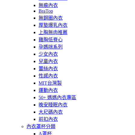
無痕內衣
BraTop
無鋼圈內衣
厚墊爆乳內衣
上胸無肉推薦
雞胸低脊心
孕媽咪系列
少女內衣
兒童內衣
蕾絲內衣
性感內衣
MIT台灣製
運動內衣
50+ 媽媽內衣專區
晚安睡眠內衣
大尺碼內衣
前扣內衣
內衣罩杯分類
A罩杯