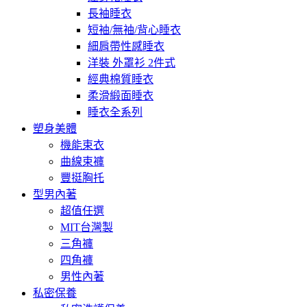
長袖睡衣
短袖/無袖/背心睡衣
細肩帶性感睡衣
洋裝 外罩衫 2件式
經典棉質睡衣
柔滑緞面睡衣
睡衣全系列
塑身美體
機能束衣
曲線束褲
豐挺胸托
型男內著
超值任選
MIT台灣製
三角褲
四角褲
男性內著
私密保養