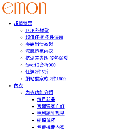
超值特惠
TOP 熱銷款
超值任選 多件優惠
零碼出清99起
涼感透氣內衣
抗溫差專區 發熱保暖
favori 2套折900
任選2件5折
網站獨家款 2件1600
內衣
內衣功能分類
每月新品
官網獨家自訂
專利副乳剋星
絲棉薄杯
包覆機能內衣