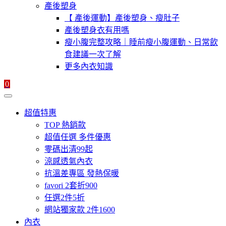
產後塑身
【 產後運動】產後塑身、瘦肚子
產後塑身衣有用嗎
瘦小腹完整攻略｜睡前瘦小腹運動、日常飲
食建議一次了解
更多內衣知識
0
超值特惠
TOP 熱銷款
超值任選 多件優惠
零碼出清99起
涼感透氣內衣
抗溫差專區 發熱保暖
favori 2套折900
任選2件5折
網站獨家款 2件1600
內衣