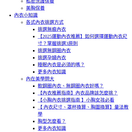
私密洗護保養
美胸保養
內衣小知識
各式內衣挑選方式
挑選無痕內衣
【2025運動內衣推薦】如何選擇運動內衣尺
寸？掌握挑選3原則
挑選無鋼圈內衣
挑選孕婦內衣
睡眠內衣是必須的嗎？
更多內衣知識
內在美學問大
軟鋼圈內衣、無鋼圈內衣好嗎？
【內衣推薦指南】內衣品牌該怎麼挑？
【小胸內衣挑選指南 】小胸女孩必看
【 內衣尺寸、罩杯換算、胸圍換算】量法教
學
胸型怎麼看？
更多內衣知識