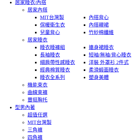
居家睡衣/內搭
居家內搭
MIT台灣製
內搭背心
保暖衛生衣
內搭襯裙
兒童背心
竹紗棉纖維
居家睡衣
睡衣睡褲組
連身裙睡衣
長袖睡衣
短袖/無袖/背心睡衣
細肩帶性感睡衣
洋裝 外罩衫 2件式
經典棉質睡衣
柔滑緞面睡衣
睡衣全系列
塑身美體
機能束衣
曲線束褲
豐挺胸托
型男內著
超值任選
MIT台灣製
三角褲
四角褲