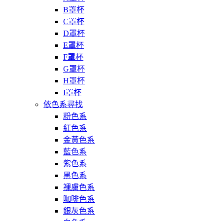
B罩杯
C罩杯
D罩杯
E罩杯
F罩杯
G罩杯
H罩杯
I罩杯
依色系尋找
粉色系
紅色系
金黃色系
藍色系
紫色系
黑色系
裸膚色系
咖啡色系
銀灰色系