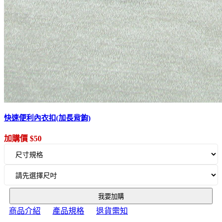
快速便利內衣扣(加長背鉤)
加購價 $50
我要加購
商品介紹
產品規格
退貨需知