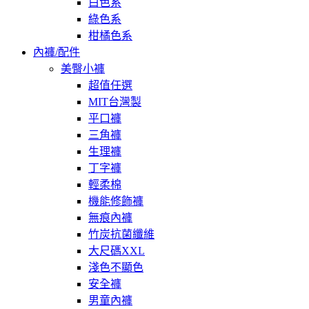
白色系
綠色系
柑橘色系
內褲/配件
美臀小褲
超值任選
MIT台灣製
平口褲
三角褲
生理褲
丁字褲
輕柔棉
機能修飾褲
無痕內褲
竹炭抗菌纖維
大尺碼XXL
淺色不顯色
安全褲
男童內褲