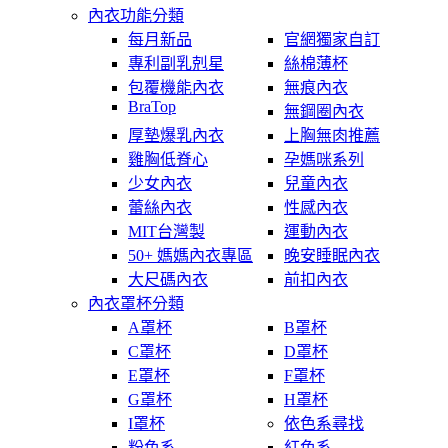
內衣功能分類
每月新品
官網獨家自訂
專利副乳剋星
絲棉薄杯
包覆機能內衣
無痕內衣
BraTop
無鋼圈內衣
厚墊爆乳內衣
上胸無肉推薦
雞胸低脊心
孕媽咪系列
少女內衣
兒童內衣
蕾絲內衣
性感內衣
MIT台灣製
運動內衣
50+ 媽媽內衣專區
晚安睡眠內衣
大尺碼內衣
前扣內衣
內衣罩杯分類
A罩杯
B罩杯
C罩杯
D罩杯
E罩杯
F罩杯
G罩杯
H罩杯
I罩杯
依色系尋找
粉色系
紅色系