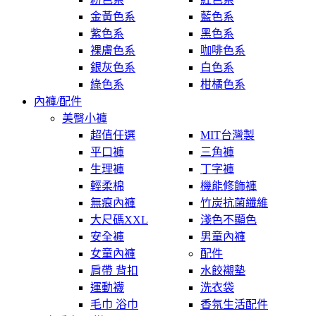
金黃色系
藍色系
紫色系
黑色系
裸膚色系
咖啡色系
銀灰色系
白色系
綠色系
柑橘色系
內褲/配件
美臀小褲
超值任選
MIT台灣製
平口褲
三角褲
生理褲
丁字褲
輕柔棉
機能修飾褲
無痕內褲
竹炭抗菌纖維
大尺碼XXL
淺色不顯色
安全褲
男童內褲
女童內褲
配件
肩帶 背扣
水餃襯墊
運動襪
洗衣袋
毛巾 浴巾
香氛生活配件