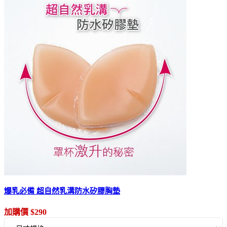
爆乳必備 超自然乳溝防水矽膠胸墊
加購價 $290