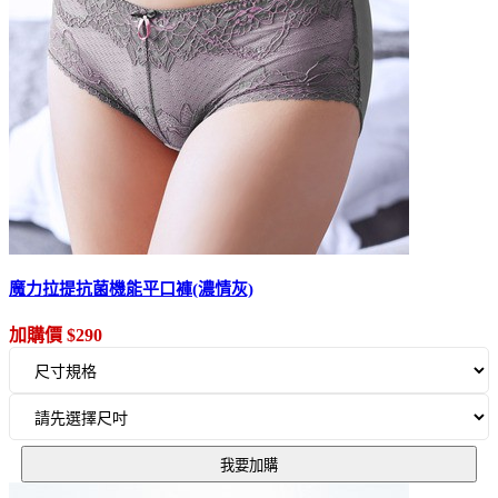
魔力拉提抗菌機能平口褲(濃情灰)
加購價 $290
我要加購