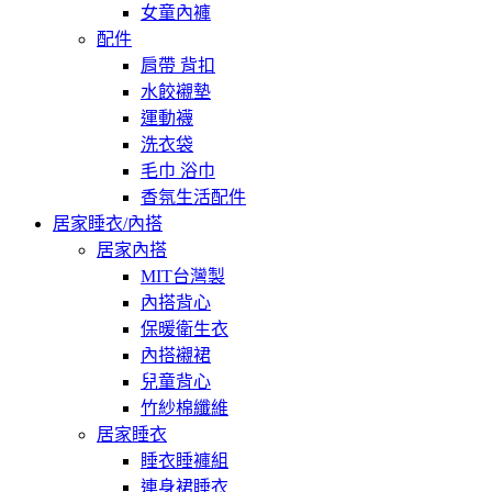
女童內褲
配件
肩帶 背扣
水餃襯墊
運動襪
洗衣袋
毛巾 浴巾
香氛生活配件
居家睡衣/內搭
居家內搭
MIT台灣製
內搭背心
保暖衛生衣
內搭襯裙
兒童背心
竹紗棉纖維
居家睡衣
睡衣睡褲組
連身裙睡衣