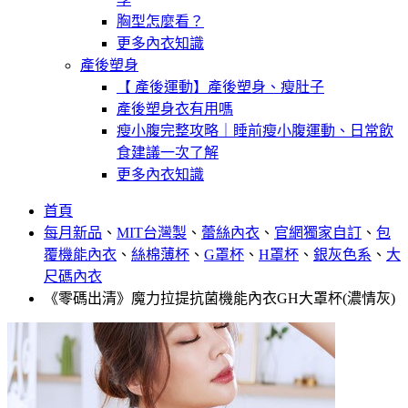
胸型怎麼看？
更多內衣知識
產後塑身
【 產後運動】產後塑身、瘦肚子
產後塑身衣有用嗎
瘦小腹完整攻略｜睡前瘦小腹運動、日常飲
食建議一次了解
更多內衣知識
首頁
每月新品
、
MIT台灣製
、
蕾絲內衣
、
官網獨家自訂
、
包
覆機能內衣
、
絲棉薄杯
、
G罩杯
、
H罩杯
、
銀灰色系
、
大
尺碼內衣
《零碼出清》魔力拉提抗菌機能內衣GH大罩杯(濃情灰)