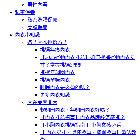
男性內著
私密保養
私密洗護保養
美胸保養
內衣小知識
各式內衣挑選方式
挑選無痕內衣
【2025運動內衣推薦】如何選擇運動內衣尺
寸？掌握挑選3原則
挑選無鋼圈內衣
挑選孕婦內衣
睡眠內衣是必須的嗎？
更多內衣知識
內在美學問大
軟鋼圈內衣、無鋼圈內衣好嗎？
【內衣推薦指南】內衣品牌該怎麼挑？
【小胸內衣挑選指南 】小胸女孩必看
【 內衣尺寸、罩杯換算、胸圍換算】量法教
學