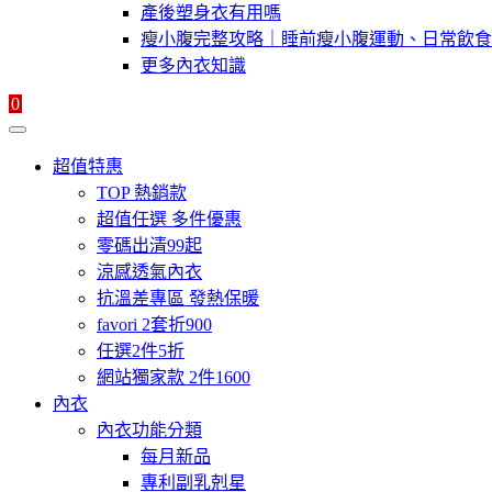
產後塑身衣有用嗎
瘦小腹完整攻略｜睡前瘦小腹運動、日常飲食
更多內衣知識
0
超值特惠
TOP 熱銷款
超值任選 多件優惠
零碼出清99起
涼感透氣內衣
抗溫差專區 發熱保暖
favori 2套折900
任選2件5折
網站獨家款 2件1600
內衣
內衣功能分類
每月新品
專利副乳剋星