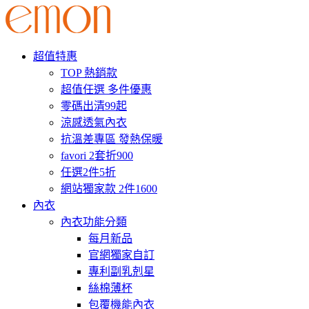
超值特惠
TOP 熱銷款
超值任選 多件優惠
零碼出清99起
涼感透氣內衣
抗溫差專區 發熱保暖
favori 2套折900
任選2件5折
網站獨家款 2件1600
內衣
內衣功能分類
每月新品
官網獨家自訂
專利副乳剋星
絲棉薄杯
包覆機能內衣