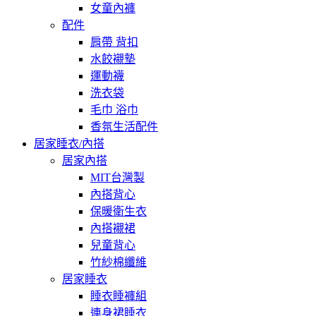
女童內褲
配件
肩帶 背扣
水餃襯墊
運動襪
洗衣袋
毛巾 浴巾
香氛生活配件
居家睡衣/內搭
居家內搭
MIT台灣製
內搭背心
保暖衛生衣
內搭襯裙
兒童背心
竹紗棉纖維
居家睡衣
睡衣睡褲組
連身裙睡衣