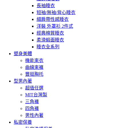
長袖睡衣
短袖/無袖/背心睡衣
細肩帶性感睡衣
洋裝 外罩衫 2件式
經典棉質睡衣
柔滑緞面睡衣
睡衣全系列
塑身美體
機能束衣
曲線束褲
豐挺胸托
型男內著
超值任選
MIT台灣製
三角褲
四角褲
男性內著
私密保養