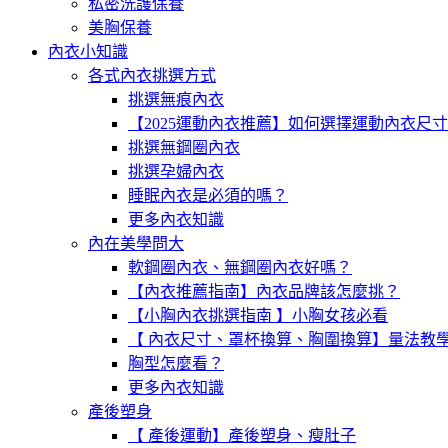
私密洗護保養
美胸保養
內衣小知識
各式內衣挑選方式
挑選無痕內衣
【2025運動內衣推薦】如何選擇運動內衣尺
挑選無鋼圈內衣
挑選孕婦內衣
睡眠內衣是必須的嗎？
更多內衣知識
內在美學問大
軟鋼圈內衣、無鋼圈內衣好嗎？
【內衣推薦指南】內衣品牌該怎麼挑？
【小胸內衣挑選指南 】小胸女孩必看
【 內衣尺寸、罩杯換算、胸圍換算】量法教
胸型怎麼看？
更多內衣知識
產後塑身
【 產後運動】產後塑身、瘦肚子