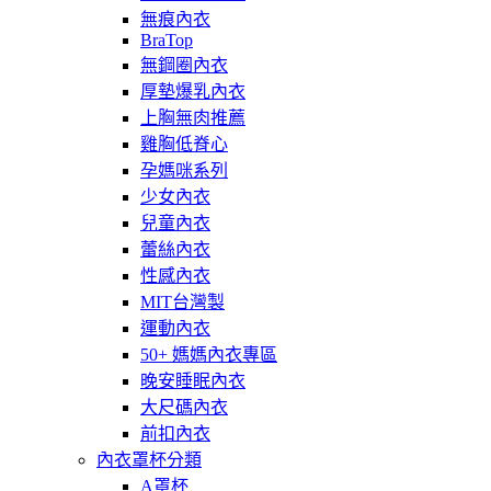
無痕內衣
BraTop
無鋼圈內衣
厚墊爆乳內衣
上胸無肉推薦
雞胸低脊心
孕媽咪系列
少女內衣
兒童內衣
蕾絲內衣
性感內衣
MIT台灣製
運動內衣
50+ 媽媽內衣專區
晚安睡眠內衣
大尺碼內衣
前扣內衣
內衣罩杯分類
A罩杯