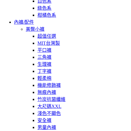
白色系
綠色系
柑橘色系
內褲/配件
美臀小褲
超值任選
MIT台灣製
平口褲
三角褲
生理褲
丁字褲
輕柔棉
機能修飾褲
無痕內褲
竹炭抗菌纖維
大尺碼XXL
淺色不顯色
安全褲
男童內褲