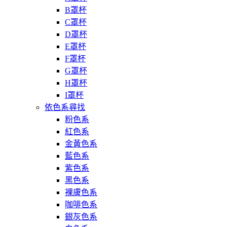
B罩杯
C罩杯
D罩杯
E罩杯
F罩杯
G罩杯
H罩杯
I罩杯
依色系尋找
粉色系
紅色系
金黃色系
藍色系
紫色系
黑色系
裸膚色系
咖啡色系
銀灰色系