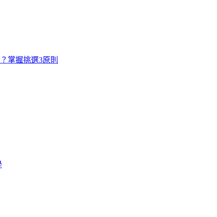
寸？掌握挑選3原則
學