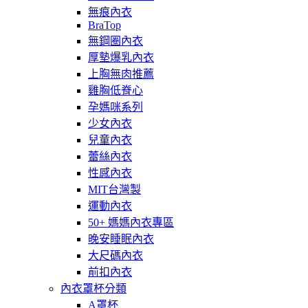
無痕內衣
BraTop
無鋼圈內衣
厚墊爆乳內衣
上胸無肉推薦
雞胸低脊心
孕媽咪系列
少女內衣
兒童內衣
蕾絲內衣
性感內衣
MIT台灣製
運動內衣
50+ 媽媽內衣專區
晚安睡眠內衣
大尺碼內衣
前扣內衣
內衣罩杯分類
A罩杯