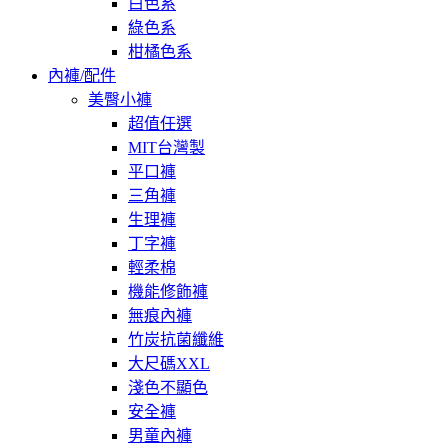
白色系
綠色系
柑橘色系
內褲/配件
美臀小褲
超值任選
MIT台灣製
平口褲
三角褲
生理褲
丁字褲
輕柔棉
機能修飾褲
無痕內褲
竹炭抗菌纖維
大尺碼XXL
淺色不顯色
安全褲
男童內褲