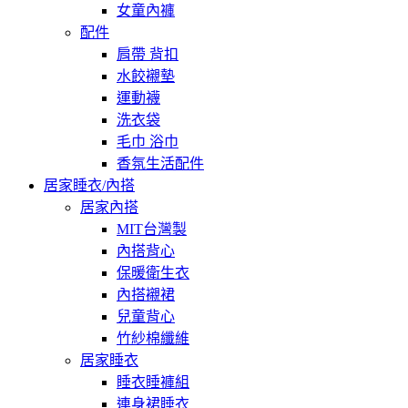
女童內褲
配件
肩帶 背扣
水餃襯墊
運動襪
洗衣袋
毛巾 浴巾
香氛生活配件
居家睡衣/內搭
居家內搭
MIT台灣製
內搭背心
保暖衛生衣
內搭襯裙
兒童背心
竹紗棉纖維
居家睡衣
睡衣睡褲組
連身裙睡衣