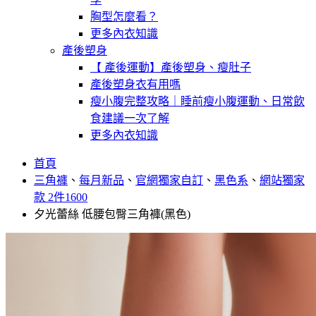
胸型怎麼看？
更多內衣知識
產後塑身
【 產後運動】產後塑身、瘦肚子
產後塑身衣有用嗎
瘦小腹完整攻略｜睡前瘦小腹運動、日常飲
食建議一次了解
更多內衣知識
首頁
三角褲
、
每月新品
、
官網獨家自訂
、
黑色系
、
網站獨家
款 2件1600
夕光蕾絲 低腰包臀三角褲(黑色)