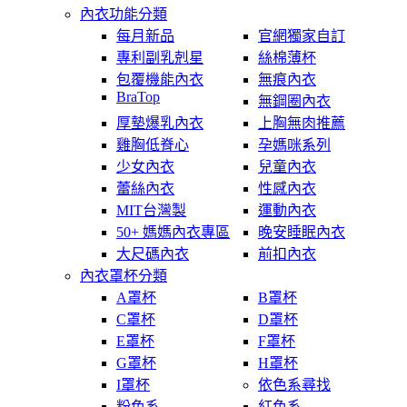
內衣功能分類
每月新品
官網獨家自訂
專利副乳剋星
絲棉薄杯
包覆機能內衣
無痕內衣
BraTop
無鋼圈內衣
厚墊爆乳內衣
上胸無肉推薦
雞胸低脊心
孕媽咪系列
少女內衣
兒童內衣
蕾絲內衣
性感內衣
MIT台灣製
運動內衣
50+ 媽媽內衣專區
晚安睡眠內衣
大尺碼內衣
前扣內衣
內衣罩杯分類
A罩杯
B罩杯
C罩杯
D罩杯
E罩杯
F罩杯
G罩杯
H罩杯
I罩杯
依色系尋找
粉色系
紅色系