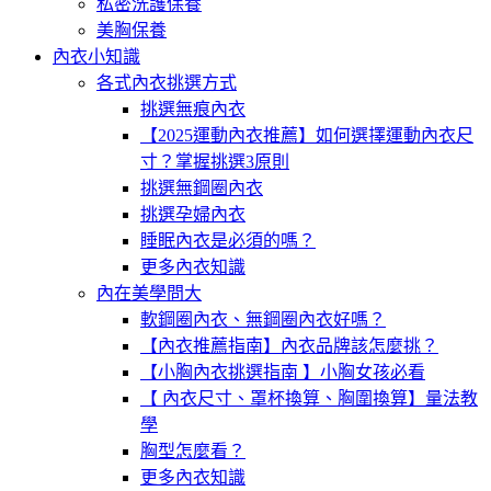
私密洗護保養
美胸保養
內衣小知識
各式內衣挑選方式
挑選無痕內衣
【2025運動內衣推薦】如何選擇運動內衣尺
寸？掌握挑選3原則
挑選無鋼圈內衣
挑選孕婦內衣
睡眠內衣是必須的嗎？
更多內衣知識
內在美學問大
軟鋼圈內衣、無鋼圈內衣好嗎？
【內衣推薦指南】內衣品牌該怎麼挑？
【小胸內衣挑選指南 】小胸女孩必看
【 內衣尺寸、罩杯換算、胸圍換算】量法教
學
胸型怎麼看？
更多內衣知識