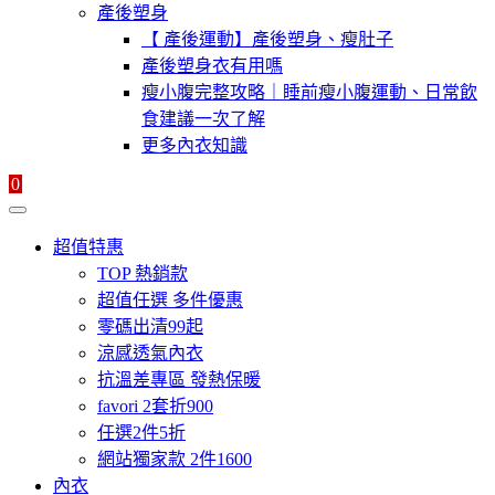
產後塑身
【 產後運動】產後塑身、瘦肚子
產後塑身衣有用嗎
瘦小腹完整攻略｜睡前瘦小腹運動、日常飲
食建議一次了解
更多內衣知識
0
超值特惠
TOP 熱銷款
超值任選 多件優惠
零碼出清99起
涼感透氣內衣
抗溫差專區 發熱保暖
favori 2套折900
任選2件5折
網站獨家款 2件1600
內衣