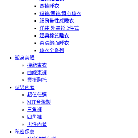
長袖睡衣
短袖/無袖/背心睡衣
細肩帶性感睡衣
洋裝 外罩衫 2件式
經典棉質睡衣
柔滑緞面睡衣
睡衣全系列
塑身美體
機能束衣
曲線束褲
豐挺胸托
型男內著
超值任選
MIT台灣製
三角褲
四角褲
男性內著
私密保養