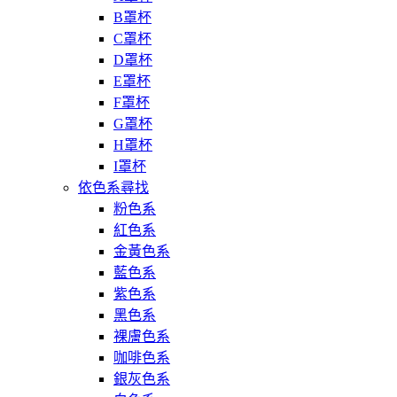
B罩杯
C罩杯
D罩杯
E罩杯
F罩杯
G罩杯
H罩杯
I罩杯
依色系尋找
粉色系
紅色系
金黃色系
藍色系
紫色系
黑色系
裸膚色系
咖啡色系
銀灰色系