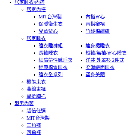
居家睡衣/內搭
居家內搭
MIT台灣製
內搭背心
保暖衛生衣
內搭襯裙
兒童背心
竹紗棉纖維
居家睡衣
睡衣睡褲組
連身裙睡衣
長袖睡衣
短袖/無袖/背心睡衣
細肩帶性感睡衣
洋裝 外罩衫 2件式
經典棉質睡衣
柔滑緞面睡衣
睡衣全系列
塑身美體
機能束衣
曲線束褲
豐挺胸托
型男內著
超值任選
MIT台灣製
三角褲
四角褲