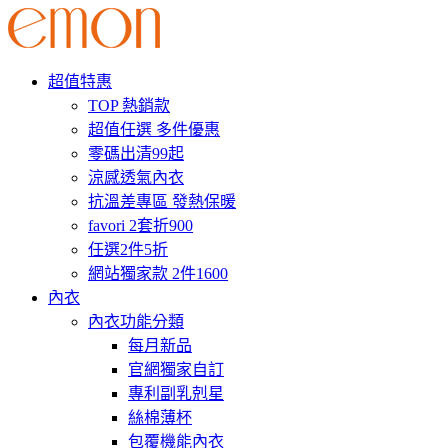
超值特惠
TOP 熱銷款
超值任選 多件優惠
零碼出清99起
涼感透氣內衣
抗溫差專區 發熱保暖
favori 2套折900
任選2件5折
網站獨家款 2件1600
內衣
內衣功能分類
每月新品
官網獨家自訂
專利副乳剋星
絲棉薄杯
包覆機能內衣