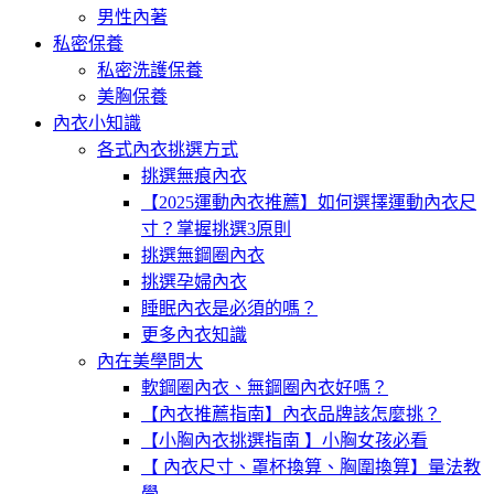
男性內著
私密保養
私密洗護保養
美胸保養
內衣小知識
各式內衣挑選方式
挑選無痕內衣
【2025運動內衣推薦】如何選擇運動內衣尺
寸？掌握挑選3原則
挑選無鋼圈內衣
挑選孕婦內衣
睡眠內衣是必須的嗎？
更多內衣知識
內在美學問大
軟鋼圈內衣、無鋼圈內衣好嗎？
【內衣推薦指南】內衣品牌該怎麼挑？
【小胸內衣挑選指南 】小胸女孩必看
【 內衣尺寸、罩杯換算、胸圍換算】量法教
學