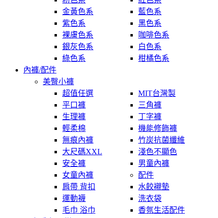
金黃色系
藍色系
紫色系
黑色系
裸膚色系
咖啡色系
銀灰色系
白色系
綠色系
柑橘色系
內褲/配件
美臀小褲
超值任選
MIT台灣製
平口褲
三角褲
生理褲
丁字褲
輕柔棉
機能修飾褲
無痕內褲
竹炭抗菌纖維
大尺碼XXL
淺色不顯色
安全褲
男童內褲
女童內褲
配件
肩帶 背扣
水餃襯墊
運動襪
洗衣袋
毛巾 浴巾
香氛生活配件