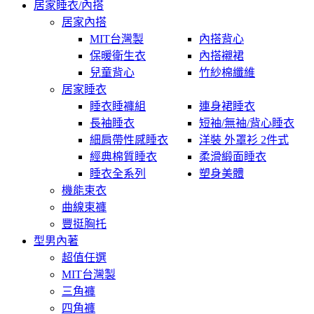
居家睡衣/內搭
居家內搭
MIT台灣製
內搭背心
保暖衛生衣
內搭襯裙
兒童背心
竹紗棉纖維
居家睡衣
睡衣睡褲組
連身裙睡衣
長袖睡衣
短袖/無袖/背心睡衣
細肩帶性感睡衣
洋裝 外罩衫 2件式
經典棉質睡衣
柔滑緞面睡衣
睡衣全系列
塑身美體
機能束衣
曲線束褲
豐挺胸托
型男內著
超值任選
MIT台灣製
三角褲
四角褲