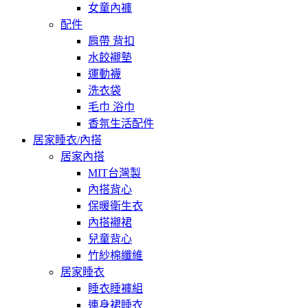
女童內褲
配件
肩帶 背扣
水餃襯墊
運動襪
洗衣袋
毛巾 浴巾
香氛生活配件
居家睡衣/內搭
居家內搭
MIT台灣製
內搭背心
保暖衛生衣
內搭襯裙
兒童背心
竹紗棉纖維
居家睡衣
睡衣睡褲組
連身裙睡衣