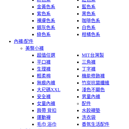
金黃色系
藍色系
紫色系
黑色系
裸膚色系
咖啡色系
銀灰色系
白色系
綠色系
柑橘色系
內褲/配件
美臀小褲
超值任選
MIT台灣製
平口褲
三角褲
生理褲
丁字褲
輕柔棉
機能修飾褲
無痕內褲
竹炭抗菌纖維
大尺碼XXL
淺色不顯色
安全褲
男童內褲
女童內褲
配件
肩帶 背扣
水餃襯墊
運動襪
洗衣袋
毛巾 浴巾
香氛生活配件