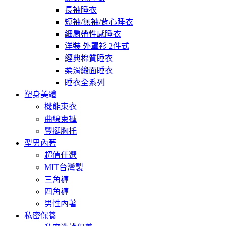
長袖睡衣
短袖/無袖/背心睡衣
細肩帶性感睡衣
洋裝 外罩衫 2件式
經典棉質睡衣
柔滑緞面睡衣
睡衣全系列
塑身美體
機能束衣
曲線束褲
豐挺胸托
型男內著
超值任選
MIT台灣製
三角褲
四角褲
男性內著
私密保養