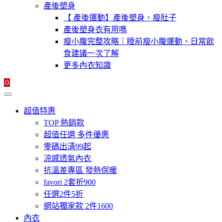
產後塑身
【 產後運動】產後塑身、瘦肚子
產後塑身衣有用嗎
瘦小腹完整攻略｜睡前瘦小腹運動、日常飲
食建議一次了解
更多內衣知識
0
超值特惠
TOP 熱銷款
超值任選 多件優惠
零碼出清99起
涼感透氣內衣
抗溫差專區 發熱保暖
favori 2套折900
任選2件5折
網站獨家款 2件1600
內衣