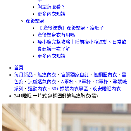
胸型怎麼看？
更多內衣知識
產後塑身
【 產後運動】產後塑身、瘦肚子
產後塑身衣有用嗎
瘦小腹完整攻略｜睡前瘦小腹運動、日常飲
食建議一次了解
更多內衣知識
首頁
每月新品
、
無痕內衣
、
官網獨家自訂
、
無鋼圈內衣
、
黑
色系
、
涼感透氣內衣
、
A罩杯
、
B罩杯
、
C罩杯
、
孕媽咪
系列
、
運動內衣
、
50+ 媽媽內衣專區
、
晚安睡眠內衣
24H睡眠 一片式 無鋼圈舒適無痕胸衣(黑)