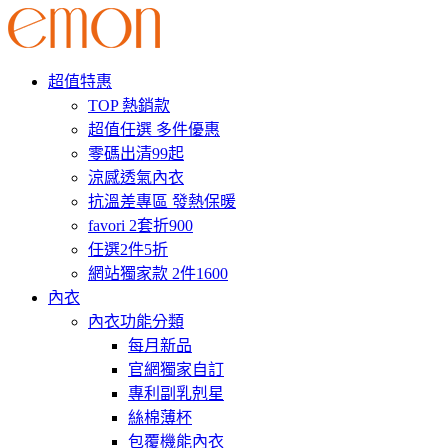
超值特惠
TOP 熱銷款
超值任選 多件優惠
零碼出清99起
涼感透氣內衣
抗溫差專區 發熱保暖
favori 2套折900
任選2件5折
網站獨家款 2件1600
內衣
內衣功能分類
每月新品
官網獨家自訂
專利副乳剋星
絲棉薄杯
包覆機能內衣