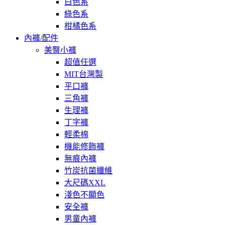
白色系
綠色系
柑橘色系
內褲/配件
美臀小褲
超值任選
MIT台灣製
平口褲
三角褲
生理褲
丁字褲
輕柔棉
機能修飾褲
無痕內褲
竹炭抗菌纖維
大尺碼XXL
淺色不顯色
安全褲
男童內褲