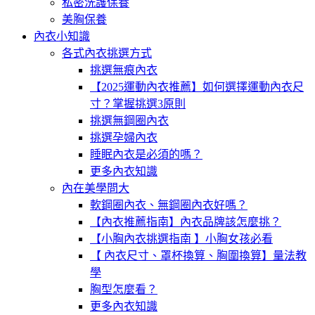
私密洗護保養
美胸保養
內衣小知識
各式內衣挑選方式
挑選無痕內衣
【2025運動內衣推薦】如何選擇運動內衣尺
寸？掌握挑選3原則
挑選無鋼圈內衣
挑選孕婦內衣
睡眠內衣是必須的嗎？
更多內衣知識
內在美學問大
軟鋼圈內衣、無鋼圈內衣好嗎？
【內衣推薦指南】內衣品牌該怎麼挑？
【小胸內衣挑選指南 】小胸女孩必看
【 內衣尺寸、罩杯換算、胸圍換算】量法教
學
胸型怎麼看？
更多內衣知識