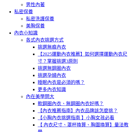
男性內著
私密保養
私密洗護保養
美胸保養
內衣小知識
各式內衣挑選方式
挑選無痕內衣
【2025運動內衣推薦】如何選擇運動內衣尺
寸？掌握挑選3原則
挑選無鋼圈內衣
挑選孕婦內衣
睡眠內衣是必須的嗎？
更多內衣知識
內在美學問大
軟鋼圈內衣、無鋼圈內衣好嗎？
【內衣推薦指南】內衣品牌該怎麼挑？
【小胸內衣挑選指南 】小胸女孩必看
【 內衣尺寸、罩杯換算、胸圍換算】量法教
學