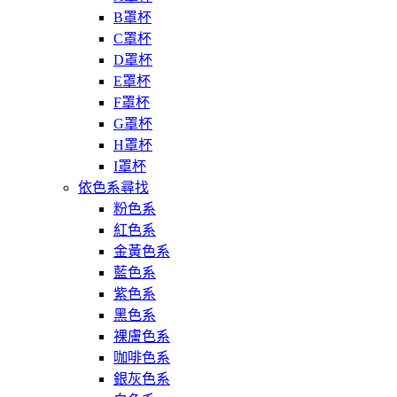
B罩杯
C罩杯
D罩杯
E罩杯
F罩杯
G罩杯
H罩杯
I罩杯
依色系尋找
粉色系
紅色系
金黃色系
藍色系
紫色系
黑色系
裸膚色系
咖啡色系
銀灰色系