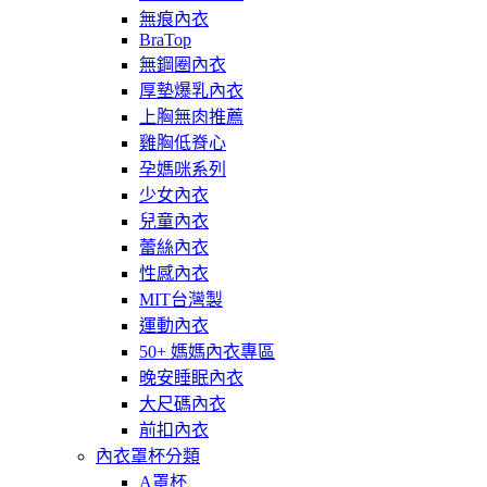
無痕內衣
BraTop
無鋼圈內衣
厚墊爆乳內衣
上胸無肉推薦
雞胸低脊心
孕媽咪系列
少女內衣
兒童內衣
蕾絲內衣
性感內衣
MIT台灣製
運動內衣
50+ 媽媽內衣專區
晚安睡眠內衣
大尺碼內衣
前扣內衣
內衣罩杯分類
A罩杯