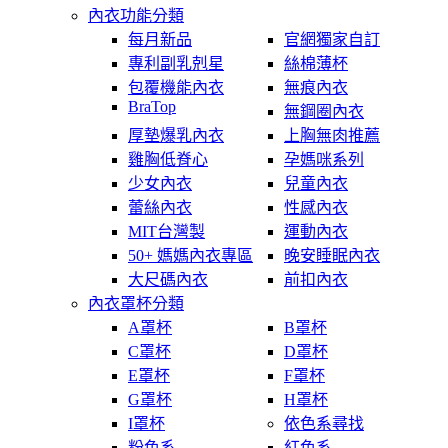
內衣功能分類
每月新品
官網獨家自訂
專利副乳剋星
絲棉薄杯
包覆機能內衣
無痕內衣
BraTop
無鋼圈內衣
厚墊爆乳內衣
上胸無肉推薦
雞胸低脊心
孕媽咪系列
少女內衣
兒童內衣
蕾絲內衣
性感內衣
MIT台灣製
運動內衣
50+ 媽媽內衣專區
晚安睡眠內衣
大尺碼內衣
前扣內衣
內衣罩杯分類
A罩杯
B罩杯
C罩杯
D罩杯
E罩杯
F罩杯
G罩杯
H罩杯
I罩杯
依色系尋找
粉色系
紅色系