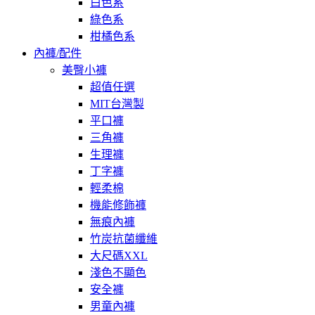
白色系
綠色系
柑橘色系
內褲/配件
美臀小褲
超值任選
MIT台灣製
平口褲
三角褲
生理褲
丁字褲
輕柔棉
機能修飾褲
無痕內褲
竹炭抗菌纖維
大尺碼XXL
淺色不顯色
安全褲
男童內褲