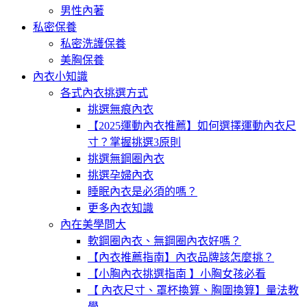
男性內著
私密保養
私密洗護保養
美胸保養
內衣小知識
各式內衣挑選方式
挑選無痕內衣
【2025運動內衣推薦】如何選擇運動內衣尺
寸？掌握挑選3原則
挑選無鋼圈內衣
挑選孕婦內衣
睡眠內衣是必須的嗎？
更多內衣知識
內在美學問大
軟鋼圈內衣、無鋼圈內衣好嗎？
【內衣推薦指南】內衣品牌該怎麼挑？
【小胸內衣挑選指南 】小胸女孩必看
【 內衣尺寸、罩杯換算、胸圍換算】量法教
學