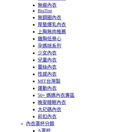
無痕內衣
BraTop
無鋼圈內衣
厚墊爆乳內衣
上胸無肉推薦
雞胸低脊心
孕媽咪系列
少女內衣
兒童內衣
蕾絲內衣
性感內衣
MIT台灣製
運動內衣
50+ 媽媽內衣專區
晚安睡眠內衣
大尺碼內衣
前扣內衣
內衣罩杯分類
A罩杯