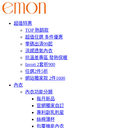
超值特惠
TOP 熱銷款
超值任選 多件優惠
零碼出清99起
涼感透氣內衣
抗溫差專區 發熱保暖
favori 2套折900
任選2件5折
網站獨家款 2件1600
內衣
內衣功能分類
每月新品
官網獨家自訂
專利副乳剋星
絲棉薄杯
包覆機能內衣