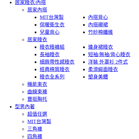
居家睡衣/內搭
居家內搭
MIT台灣製
內搭背心
保暖衛生衣
內搭襯裙
兒童背心
竹紗棉纖維
居家睡衣
睡衣睡褲組
連身裙睡衣
長袖睡衣
短袖/無袖/背心睡衣
細肩帶性感睡衣
洋裝 外罩衫 2件式
經典棉質睡衣
柔滑緞面睡衣
睡衣全系列
塑身美體
機能束衣
曲線束褲
豐挺胸托
型男內著
超值任選
MIT台灣製
三角褲
四角褲