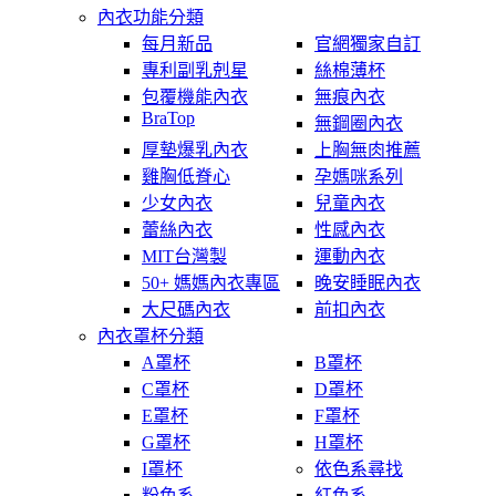
內衣功能分類
每月新品
官網獨家自訂
專利副乳剋星
絲棉薄杯
包覆機能內衣
無痕內衣
BraTop
無鋼圈內衣
厚墊爆乳內衣
上胸無肉推薦
雞胸低脊心
孕媽咪系列
少女內衣
兒童內衣
蕾絲內衣
性感內衣
MIT台灣製
運動內衣
50+ 媽媽內衣專區
晚安睡眠內衣
大尺碼內衣
前扣內衣
內衣罩杯分類
A罩杯
B罩杯
C罩杯
D罩杯
E罩杯
F罩杯
G罩杯
H罩杯
I罩杯
依色系尋找
粉色系
紅色系