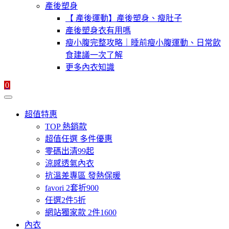
產後塑身
【 產後運動】產後塑身、瘦肚子
產後塑身衣有用嗎
瘦小腹完整攻略｜睡前瘦小腹運動、日常飲
食建議一次了解
更多內衣知識
0
超值特惠
TOP 熱銷款
超值任選 多件優惠
零碼出清99起
涼感透氣內衣
抗溫差專區 發熱保暖
favori 2套折900
任選2件5折
網站獨家款 2件1600
內衣