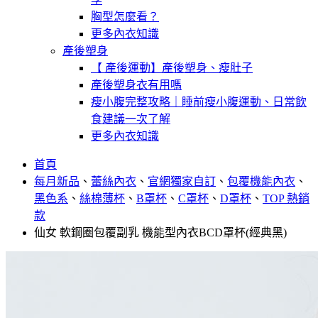
胸型怎麼看？
更多內衣知識
產後塑身
【 產後運動】產後塑身、瘦肚子
產後塑身衣有用嗎
瘦小腹完整攻略｜睡前瘦小腹運動、日常飲
食建議一次了解
更多內衣知識
首頁
每月新品
、
蕾絲內衣
、
官網獨家自訂
、
包覆機能內衣
、
黑色系
、
絲棉薄杯
、
B罩杯
、
C罩杯
、
D罩杯
、
TOP 熱銷
款
仙女 軟鋼圈包覆副乳 機能型內衣BCD罩杯(經典黑)