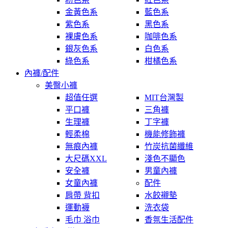
金黃色系
藍色系
紫色系
黑色系
裸膚色系
咖啡色系
銀灰色系
白色系
綠色系
柑橘色系
內褲/配件
美臀小褲
超值任選
MIT台灣製
平口褲
三角褲
生理褲
丁字褲
輕柔棉
機能修飾褲
無痕內褲
竹炭抗菌纖維
大尺碼XXL
淺色不顯色
安全褲
男童內褲
女童內褲
配件
肩帶 背扣
水餃襯墊
運動襪
洗衣袋
毛巾 浴巾
香氛生活配件