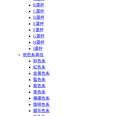
B罩杯
C罩杯
D罩杯
E罩杯
F罩杯
G罩杯
H罩杯
I罩杯
依色系尋找
粉色系
紅色系
金黃色系
藍色系
紫色系
黑色系
裸膚色系
咖啡色系
銀灰色系