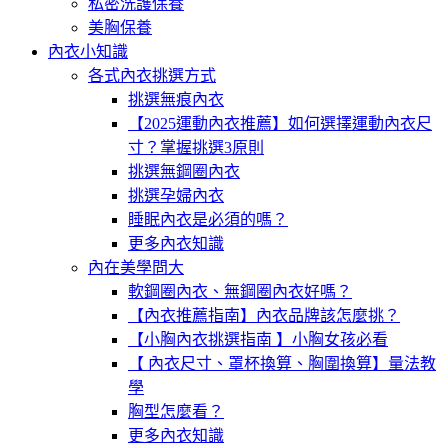
私密洗護保養
美胸保養
內衣小知識
各式內衣挑選方式
挑選無痕內衣
【2025運動內衣推薦】如何選擇運動內衣尺
寸？掌握挑選3原則
挑選無鋼圈內衣
挑選孕婦內衣
睡眠內衣是必須的嗎？
更多內衣知識
內在美學問大
軟鋼圈內衣、無鋼圈內衣好嗎？
【內衣推薦指南】內衣品牌該怎麼挑？
【小胸內衣挑選指南 】小胸女孩必看
【 內衣尺寸、罩杯換算、胸圍換算】量法教
學
胸型怎麼看？
更多內衣知識