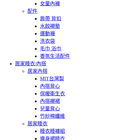
女童內褲
配件
肩帶 背扣
水餃襯墊
運動襪
洗衣袋
毛巾 浴巾
香氛生活配件
居家睡衣/內搭
居家內搭
MIT台灣製
內搭背心
保暖衛生衣
內搭襯裙
兒童背心
竹紗棉纖維
居家睡衣
睡衣睡褲組
連身裙睡衣