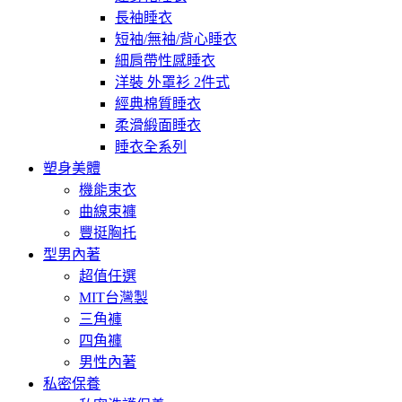
長袖睡衣
短袖/無袖/背心睡衣
細肩帶性感睡衣
洋裝 外罩衫 2件式
經典棉質睡衣
柔滑緞面睡衣
睡衣全系列
塑身美體
機能束衣
曲線束褲
豐挺胸托
型男內著
超值任選
MIT台灣製
三角褲
四角褲
男性內著
私密保養