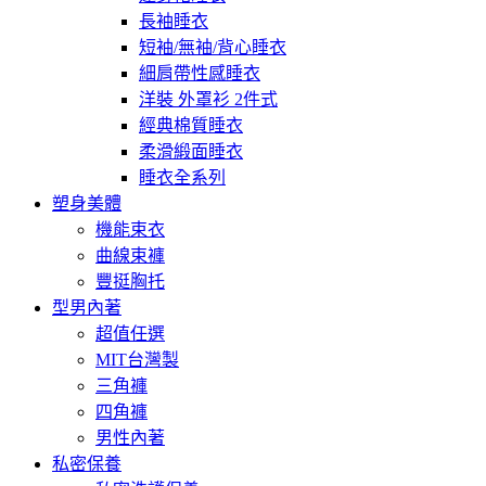
長袖睡衣
短袖/無袖/背心睡衣
細肩帶性感睡衣
洋裝 外罩衫 2件式
經典棉質睡衣
柔滑緞面睡衣
睡衣全系列
塑身美體
機能束衣
曲線束褲
豐挺胸托
型男內著
超值任選
MIT台灣製
三角褲
四角褲
男性內著
私密保養