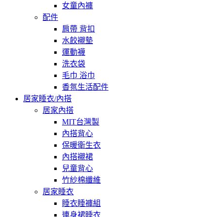
女童內褲
配件
肩帶 背扣
水餃襯墊
運動襪
洗衣袋
毛巾 浴巾
香氛生活配件
居家睡衣/內搭
居家內搭
MIT台灣製
內搭背心
保暖衛生衣
內搭襯裙
兒童背心
竹紗棉纖維
居家睡衣
睡衣睡褲組
連身裙睡衣