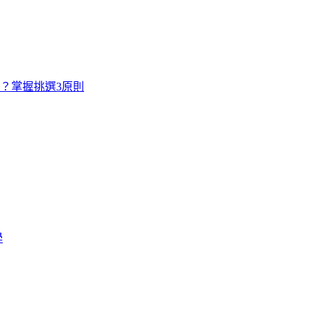
寸？掌握挑選3原則
學