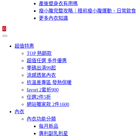
產後塑身衣有用嗎
瘦小腹完整攻略｜睡前瘦小腹運動、日常飲食
更多內衣知識
0
超值特惠
TOP 熱銷款
超值任選 多件優惠
零碼出清99起
涼感透氣內衣
抗溫差專區 發熱保暖
favori 2套折900
任選2件5折
網站獨家款 2件1600
內衣
內衣功能分類
每月新品
專利副乳剋星