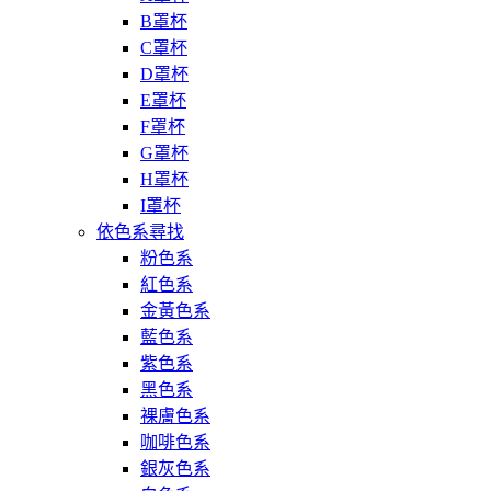
B罩杯
C罩杯
D罩杯
E罩杯
F罩杯
G罩杯
H罩杯
I罩杯
依色系尋找
粉色系
紅色系
金黃色系
藍色系
紫色系
黑色系
裸膚色系
咖啡色系
銀灰色系