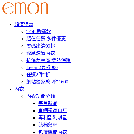
超值特惠
TOP 熱銷款
超值任選 多件優惠
零碼出清99起
涼感透氣內衣
抗溫差專區 發熱保暖
favori 2套折900
任選2件5折
網站獨家款 2件1600
內衣
內衣功能分類
每月新品
官網獨家自訂
專利副乳剋星
絲棉薄杯
包覆機能內衣