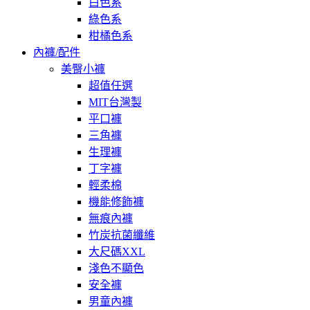
白色系
綠色系
柑橘色系
內褲/配件
美臀小褲
超值任選
MIT台灣製
平口褲
三角褲
生理褲
丁字褲
輕柔棉
機能修飾褲
無痕內褲
竹炭抗菌纖維
大尺碼XXL
淺色不顯色
安全褲
男童內褲