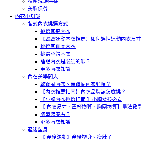
私密洗護保養
美胸保養
內衣小知識
各式內衣挑選方式
挑選無痕內衣
【2025運動內衣推薦】如何選擇運動內衣尺
挑選無鋼圈內衣
挑選孕婦內衣
睡眠內衣是必須的嗎？
更多內衣知識
內在美學問大
軟鋼圈內衣、無鋼圈內衣好嗎？
【內衣推薦指南】內衣品牌該怎麼挑？
【小胸內衣挑選指南 】小胸女孩必看
【 內衣尺寸、罩杯換算、胸圍換算】量法教
胸型怎麼看？
更多內衣知識
產後塑身
【 產後運動】產後塑身、瘦肚子