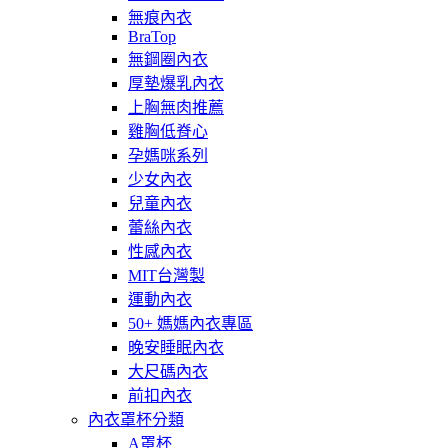
無痕內衣
BraTop
無鋼圈內衣
厚墊爆乳內衣
上胸無肉推薦
雞胸低脊心
孕媽咪系列
少女內衣
兒童內衣
蕾絲內衣
性感內衣
MIT台灣製
運動內衣
50+ 媽媽內衣專區
晚安睡眠內衣
大尺碼內衣
前扣內衣
內衣罩杯分類
A罩杯