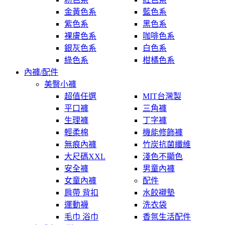
金黃色系
藍色系
紫色系
黑色系
裸膚色系
咖啡色系
銀灰色系
白色系
綠色系
柑橘色系
內褲/配件
美臀小褲
超值任選
MIT台灣製
平口褲
三角褲
生理褲
丁字褲
輕柔棉
機能修飾褲
無痕內褲
竹炭抗菌纖維
大尺碼XXL
淺色不顯色
安全褲
男童內褲
女童內褲
配件
肩帶 背扣
水餃襯墊
運動襪
洗衣袋
毛巾 浴巾
香氛生活配件