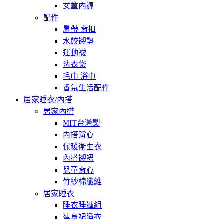
女童內褲
配件
肩帶 背扣
水餃襯墊
運動襪
洗衣袋
毛巾 浴巾
香氛生活配件
居家睡衣/內搭
居家內搭
MIT台灣製
內搭背心
保暖衛生衣
內搭襯裙
兒童背心
竹紗棉纖維
居家睡衣
睡衣睡褲組
連身裙睡衣