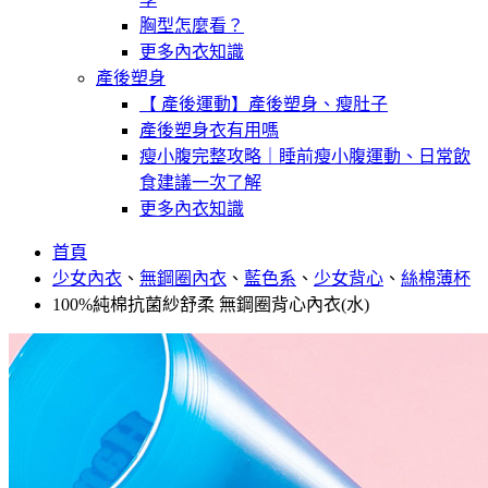
胸型怎麼看？
更多內衣知識
產後塑身
【 產後運動】產後塑身、瘦肚子
產後塑身衣有用嗎
瘦小腹完整攻略｜睡前瘦小腹運動、日常飲
食建議一次了解
更多內衣知識
首頁
少女內衣
、
無鋼圈內衣
、
藍色系
、
少女背心
、
絲棉薄杯
100%純棉抗菌紗舒柔 無鋼圈背心內衣(水)