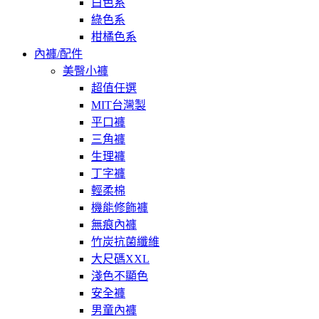
白色系
綠色系
柑橘色系
內褲/配件
美臀小褲
超值任選
MIT台灣製
平口褲
三角褲
生理褲
丁字褲
輕柔棉
機能修飾褲
無痕內褲
竹炭抗菌纖維
大尺碼XXL
淺色不顯色
安全褲
男童內褲