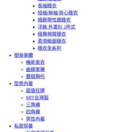
長袖睡衣
短袖/無袖/背心睡衣
細肩帶性感睡衣
洋裝 外罩衫 2件式
經典棉質睡衣
柔滑緞面睡衣
睡衣全系列
塑身美體
機能束衣
曲線束褲
豐挺胸托
型男內著
超值任選
MIT台灣製
三角褲
四角褲
男性內著
私密保養