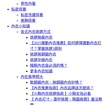
男性內著
私密保養
私密洗護保養
美胸保養
內衣小知識
各式內衣挑選方式
挑選無痕內衣
【2025運動內衣推薦】如何選擇運動內衣尺
寸？掌握挑選3原則
挑選無鋼圈內衣
挑選孕婦內衣
睡眠內衣是必須的嗎？
更多內衣知識
內在美學問大
軟鋼圈內衣、無鋼圈內衣好嗎？
【內衣推薦指南】內衣品牌該怎麼挑？
【小胸內衣挑選指南 】小胸女孩必看
【 內衣尺寸、罩杯換算、胸圍換算】量法教
學