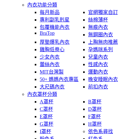
內衣功能分類
每月新品
官網獨家自訂
專利副乳剋星
絲棉薄杯
包覆機能內衣
無痕內衣
BraTop
無鋼圈內衣
厚墊爆乳內衣
上胸無肉推薦
雞胸低脊心
孕媽咪系列
少女內衣
兒童內衣
蕾絲內衣
性感內衣
MIT台灣製
運動內衣
50+ 媽媽內衣專區
晚安睡眠內衣
大尺碼內衣
前扣內衣
內衣罩杯分類
A罩杯
B罩杯
C罩杯
D罩杯
E罩杯
F罩杯
G罩杯
H罩杯
I罩杯
依色系尋找
粉色系
紅色系