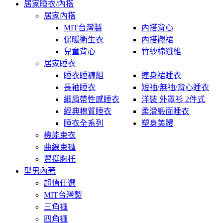
居家睡衣/內搭
居家內搭
MIT台灣製
內搭背心
保暖衛生衣
內搭襯裙
兒童背心
竹紗棉纖維
居家睡衣
睡衣睡褲組
連身裙睡衣
長袖睡衣
短袖/無袖/背心睡衣
細肩帶性感睡衣
洋裝 外罩衫 2件式
經典棉質睡衣
柔滑緞面睡衣
睡衣全系列
塑身美體
機能束衣
曲線束褲
豐挺胸托
型男內著
超值任選
MIT台灣製
三角褲
四角褲