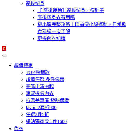
產後塑身
【 產後運動】產後塑身、瘦肚子
產後塑身衣有用嗎
瘦小腹完整攻略｜睡前瘦小腹運動、日常飲
食建議一次了解
更多內衣知識
0
超值特惠
TOP 熱銷款
超值任選 多件優惠
零碼出清99起
涼感透氣內衣
抗溫差專區 發熱保暖
favori 2套折900
任選2件5折
網站獨家款 2件1600
內衣