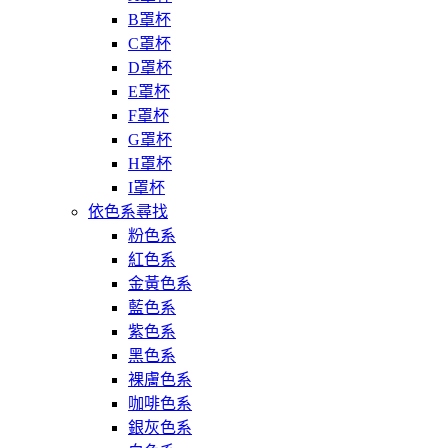
B罩杯
C罩杯
D罩杯
E罩杯
F罩杯
G罩杯
H罩杯
I罩杯
依色系尋找
粉色系
紅色系
金黃色系
藍色系
紫色系
黑色系
裸膚色系
咖啡色系
銀灰色系