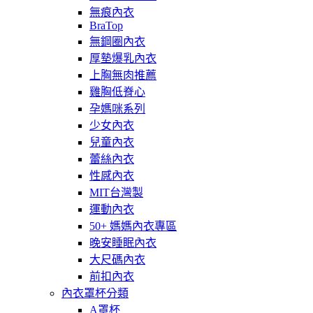
無痕內衣
BraTop
無鋼圈內衣
厚墊爆乳內衣
上胸無肉推薦
雞胸低脊心
孕媽咪系列
少女內衣
兒童內衣
蕾絲內衣
性感內衣
MIT台灣製
運動內衣
50+ 媽媽內衣專區
晚安睡眠內衣
大尺碼內衣
前扣內衣
內衣罩杯分類
A罩杯