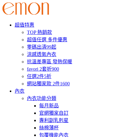
超值特惠
TOP 熱銷款
超值任選 多件優惠
零碼出清99起
涼感透氣內衣
抗溫差專區 發熱保暖
favori 2套折900
任選2件5折
網站獨家款 2件1600
內衣
內衣功能分類
每月新品
官網獨家自訂
專利副乳剋星
絲棉薄杯
包覆機能內衣