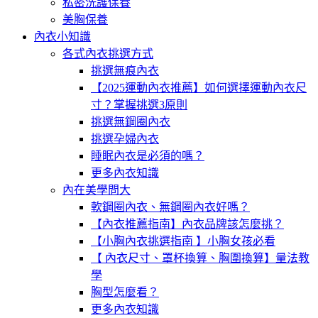
私密洗護保養
美胸保養
內衣小知識
各式內衣挑選方式
挑選無痕內衣
【2025運動內衣推薦】如何選擇運動內衣尺
寸？掌握挑選3原則
挑選無鋼圈內衣
挑選孕婦內衣
睡眠內衣是必須的嗎？
更多內衣知識
內在美學問大
軟鋼圈內衣、無鋼圈內衣好嗎？
【內衣推薦指南】內衣品牌該怎麼挑？
【小胸內衣挑選指南 】小胸女孩必看
【 內衣尺寸、罩杯換算、胸圍換算】量法教
學
胸型怎麼看？
更多內衣知識