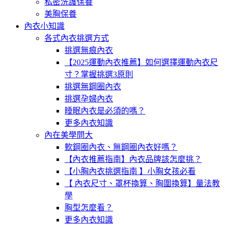
私密洗護保養
美胸保養
內衣小知識
各式內衣挑選方式
挑選無痕內衣
【2025運動內衣推薦】如何選擇運動內衣尺
寸？掌握挑選3原則
挑選無鋼圈內衣
挑選孕婦內衣
睡眠內衣是必須的嗎？
更多內衣知識
內在美學問大
軟鋼圈內衣、無鋼圈內衣好嗎？
【內衣推薦指南】內衣品牌該怎麼挑？
【小胸內衣挑選指南 】小胸女孩必看
【 內衣尺寸、罩杯換算、胸圍換算】量法教
學
胸型怎麼看？
更多內衣知識