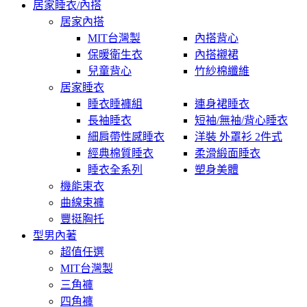
居家睡衣/內搭
居家內搭
MIT台灣製
內搭背心
保暖衛生衣
內搭襯裙
兒童背心
竹紗棉纖維
居家睡衣
睡衣睡褲組
連身裙睡衣
長袖睡衣
短袖/無袖/背心睡衣
細肩帶性感睡衣
洋裝 外罩衫 2件式
經典棉質睡衣
柔滑緞面睡衣
睡衣全系列
塑身美體
機能束衣
曲線束褲
豐挺胸托
型男內著
超值任選
MIT台灣製
三角褲
四角褲