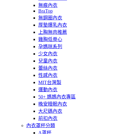
無痕內衣
BraTop
無鋼圈內衣
厚墊爆乳內衣
上胸無肉推薦
雞胸低脊心
孕媽咪系列
少女內衣
兒童內衣
蕾絲內衣
性感內衣
MIT台灣製
運動內衣
50+ 媽媽內衣專區
晚安睡眠內衣
大尺碼內衣
前扣內衣
內衣罩杯分類
A罩杯