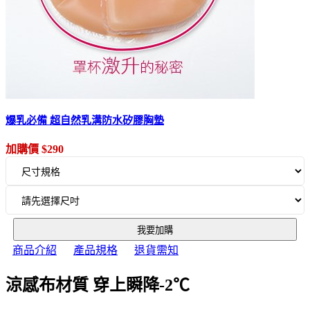
爆乳必備 超自然乳溝防水矽膠胸墊
加購價 $290
我要加購
商品介紹
產品規格
退貨需知
涼感布材質 穿上瞬降-2℃