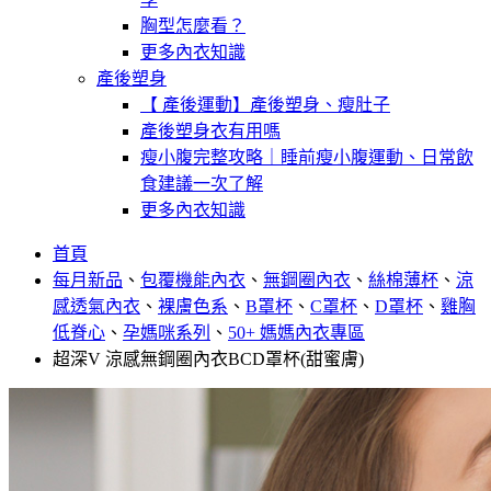
胸型怎麼看？
更多內衣知識
產後塑身
【 產後運動】產後塑身、瘦肚子
產後塑身衣有用嗎
瘦小腹完整攻略｜睡前瘦小腹運動、日常飲
食建議一次了解
更多內衣知識
首頁
每月新品
、
包覆機能內衣
、
無鋼圈內衣
、
絲棉薄杯
、
涼
感透氣內衣
、
裸膚色系
、
B罩杯
、
C罩杯
、
D罩杯
、
雞胸
低脊心
、
孕媽咪系列
、
50+ 媽媽內衣專區
超深V 涼感無鋼圈內衣BCD罩杯(甜蜜膚)