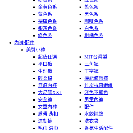
金黃色系
藍色系
紫色系
黑色系
裸膚色系
咖啡色系
銀灰色系
白色系
綠色系
柑橘色系
內褲/配件
美臀小褲
超值任選
MIT台灣製
平口褲
三角褲
生理褲
丁字褲
輕柔棉
機能修飾褲
無痕內褲
竹炭抗菌纖維
大尺碼XXL
淺色不顯色
安全褲
男童內褲
女童內褲
配件
肩帶 背扣
水餃襯墊
運動襪
洗衣袋
毛巾 浴巾
香氛生活配件