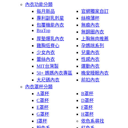
內衣功能分類
每月新品
官網獨家自訂
專利副乳剋星
絲棉薄杯
包覆機能內衣
無痕內衣
BraTop
無鋼圈內衣
厚墊爆乳內衣
上胸無肉推薦
雞胸低脊心
孕媽咪系列
少女內衣
兒童內衣
蕾絲內衣
性感內衣
MIT台灣製
運動內衣
50+ 媽媽內衣專區
晚安睡眠內衣
大尺碼內衣
前扣內衣
內衣罩杯分類
A罩杯
B罩杯
C罩杯
D罩杯
E罩杯
F罩杯
G罩杯
H罩杯
I罩杯
依色系尋找
粉色系
紅色系