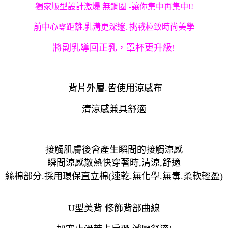
獨家版型設計激爆 無鋼圈 -讓你集中再集中!!
前中心零距離
.
乳溝更深邃
.
挑戰極致時尚美學
將副乳導回正乳，罩杯更升級!
背片外層
.
皆使用涼感布
清涼感兼具舒適
接觸肌膚後會產生瞬間的接觸涼感
瞬間涼感散熱快穿著時,清涼,舒適
絲棉部分.採用環保直立棉(速乾.無化學.無毒.柔軟輕盈)
U型美背 修飾背部曲線