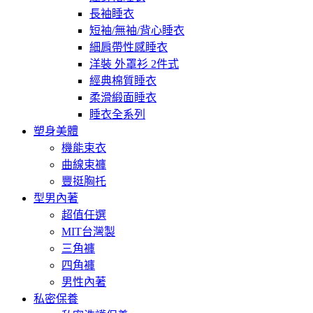
長袖睡衣
短袖/無袖/背心睡衣
細肩帶性感睡衣
洋裝 外罩衫 2件式
經典棉質睡衣
柔滑緞面睡衣
睡衣全系列
塑身美體
機能束衣
曲線束褲
豐挺胸托
型男內著
超值任選
MIT台灣製
三角褲
四角褲
男性內著
私密保養