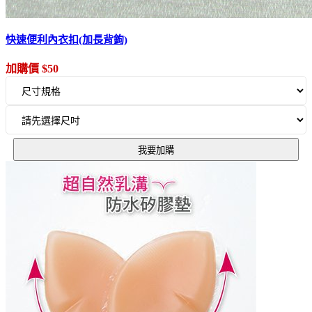
快速便利內衣扣(加長背鉤)
加購價 $50
我要加購