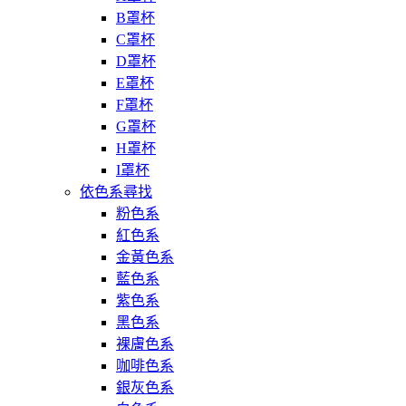
B罩杯
C罩杯
D罩杯
E罩杯
F罩杯
G罩杯
H罩杯
I罩杯
依色系尋找
粉色系
紅色系
金黃色系
藍色系
紫色系
黑色系
裸膚色系
咖啡色系
銀灰色系