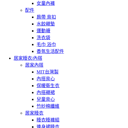
女童內褲
配件
肩帶 背扣
水餃襯墊
運動襪
洗衣袋
毛巾 浴巾
香氛生活配件
居家睡衣/內搭
居家內搭
MIT台灣製
內搭背心
保暖衛生衣
內搭襯裙
兒童背心
竹紗棉纖維
居家睡衣
睡衣睡褲組
連身裙睡衣