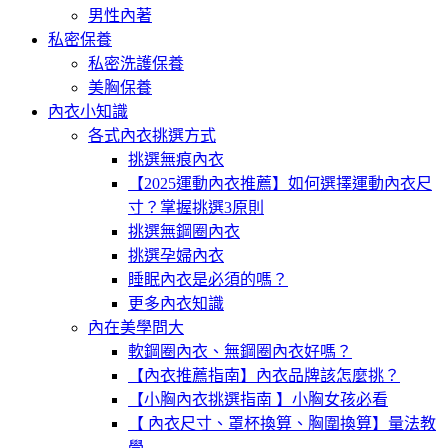
男性內著
私密保養
私密洗護保養
美胸保養
內衣小知識
各式內衣挑選方式
挑選無痕內衣
【2025運動內衣推薦】如何選擇運動內衣尺
寸？掌握挑選3原則
挑選無鋼圈內衣
挑選孕婦內衣
睡眠內衣是必須的嗎？
更多內衣知識
內在美學問大
軟鋼圈內衣、無鋼圈內衣好嗎？
【內衣推薦指南】內衣品牌該怎麼挑？
【小胸內衣挑選指南 】小胸女孩必看
【 內衣尺寸、罩杯換算、胸圍換算】量法教
學