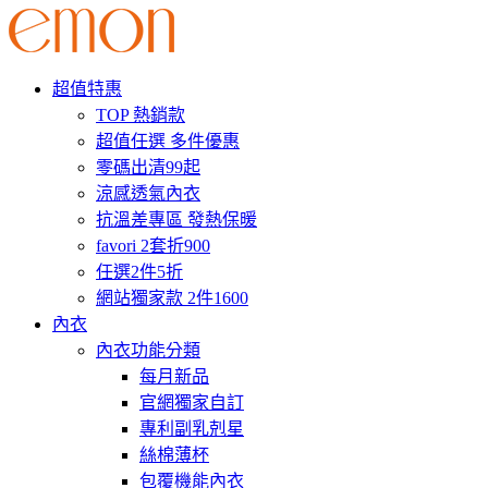
超值特惠
TOP 熱銷款
超值任選 多件優惠
零碼出清99起
涼感透氣內衣
抗溫差專區 發熱保暖
favori 2套折900
任選2件5折
網站獨家款 2件1600
內衣
內衣功能分類
每月新品
官網獨家自訂
專利副乳剋星
絲棉薄杯
包覆機能內衣