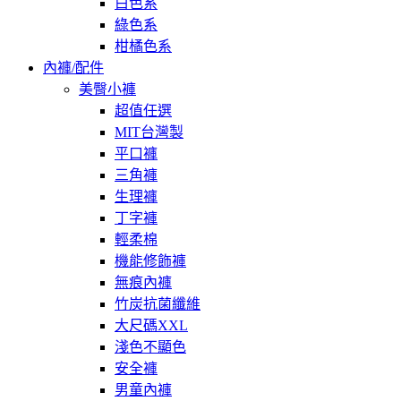
白色系
綠色系
柑橘色系
內褲/配件
美臀小褲
超值任選
MIT台灣製
平口褲
三角褲
生理褲
丁字褲
輕柔棉
機能修飾褲
無痕內褲
竹炭抗菌纖維
大尺碼XXL
淺色不顯色
安全褲
男童內褲