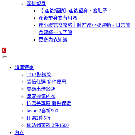
產後塑身
【 產後運動】產後塑身、瘦肚子
產後塑身衣有用嗎
瘦小腹完整攻略｜睡前瘦小腹運動、日常飲
食建議一次了解
更多內衣知識
0
超值特惠
TOP 熱銷款
超值任選 多件優惠
零碼出清99起
涼感透氣內衣
抗溫差專區 發熱保暖
favori 2套折900
任選2件5折
網站獨家款 2件1600
內衣