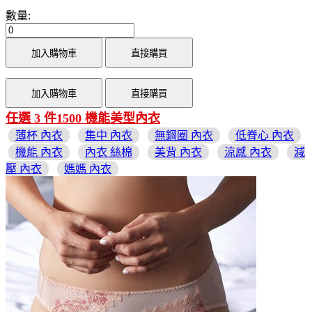
數量:
加入購物車
直接購買
加入購物車
直接購買
任選 3 件1500 機能美型內衣
薄杯 內衣
集中 內衣
無鋼圈 內衣
低脊心 內衣
機能 內衣
內衣 絲棉
美背 內衣
涼感 內衣
減
壓 內衣
媽媽 內衣