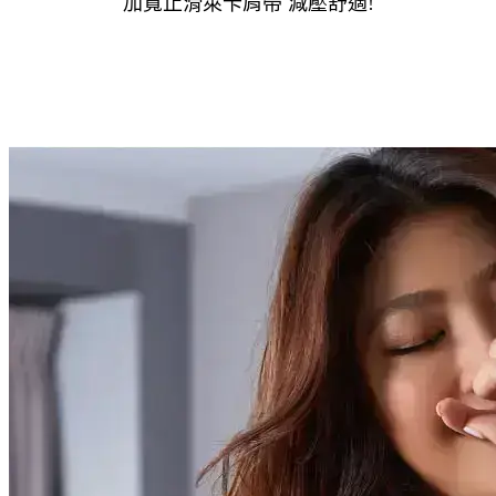
加寬止滑萊卡肩帶 減壓舒適!