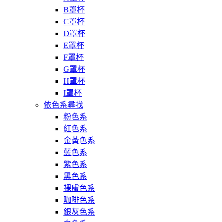
B罩杯
C罩杯
D罩杯
E罩杯
F罩杯
G罩杯
H罩杯
I罩杯
依色系尋找
粉色系
紅色系
金黃色系
藍色系
紫色系
黑色系
裸膚色系
咖啡色系
銀灰色系