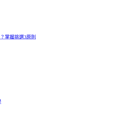
寸？掌握挑選3原則
學