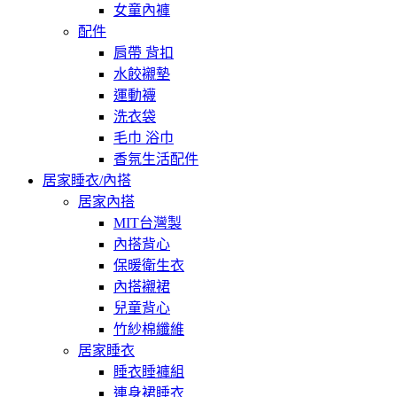
女童內褲
配件
肩帶 背扣
水餃襯墊
運動襪
洗衣袋
毛巾 浴巾
香氛生活配件
居家睡衣/內搭
居家內搭
MIT台灣製
內搭背心
保暖衛生衣
內搭襯裙
兒童背心
竹紗棉纖維
居家睡衣
睡衣睡褲組
連身裙睡衣