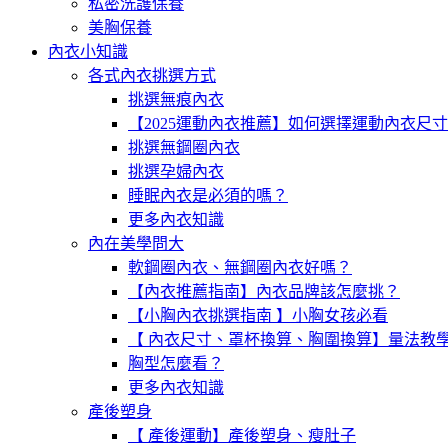
私密洗護保養
美胸保養
內衣小知識
各式內衣挑選方式
挑選無痕內衣
【2025運動內衣推薦】如何選擇運動內衣尺
挑選無鋼圈內衣
挑選孕婦內衣
睡眠內衣是必須的嗎？
更多內衣知識
內在美學問大
軟鋼圈內衣、無鋼圈內衣好嗎？
【內衣推薦指南】內衣品牌該怎麼挑？
【小胸內衣挑選指南 】小胸女孩必看
【 內衣尺寸、罩杯換算、胸圍換算】量法教
胸型怎麼看？
更多內衣知識
產後塑身
【 產後運動】產後塑身、瘦肚子