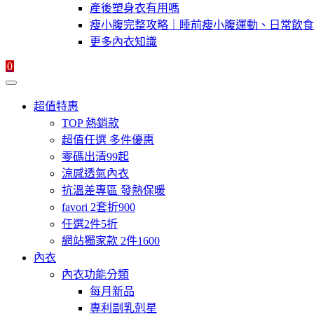
產後塑身衣有用嗎
瘦小腹完整攻略｜睡前瘦小腹運動、日常飲食
更多內衣知識
0
超值特惠
TOP 熱銷款
超值任選 多件優惠
零碼出清99起
涼感透氣內衣
抗溫差專區 發熱保暖
favori 2套折900
任選2件5折
網站獨家款 2件1600
內衣
內衣功能分類
每月新品
專利副乳剋星