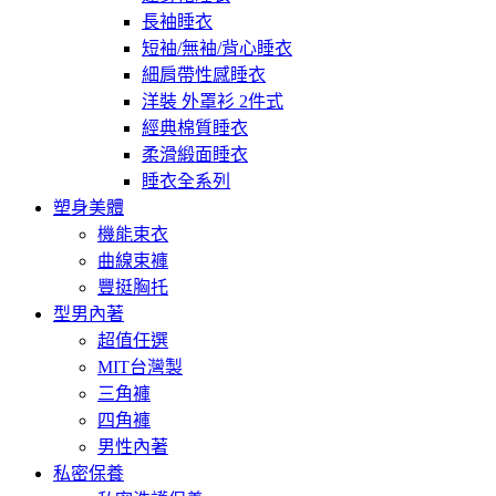
長袖睡衣
短袖/無袖/背心睡衣
細肩帶性感睡衣
洋裝 外罩衫 2件式
經典棉質睡衣
柔滑緞面睡衣
睡衣全系列
塑身美體
機能束衣
曲線束褲
豐挺胸托
型男內著
超值任選
MIT台灣製
三角褲
四角褲
男性內著
私密保養