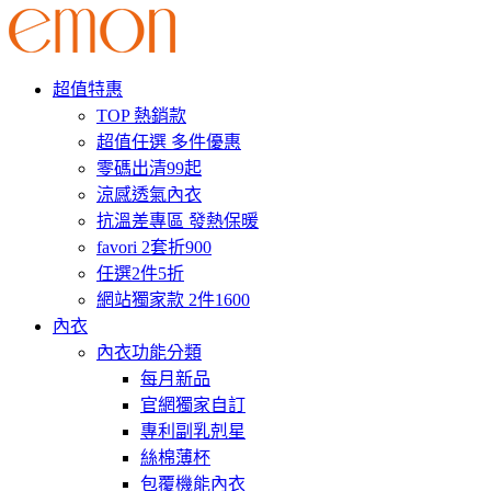
超值特惠
TOP 熱銷款
超值任選 多件優惠
零碼出清99起
涼感透氣內衣
抗溫差專區 發熱保暖
favori 2套折900
任選2件5折
網站獨家款 2件1600
內衣
內衣功能分類
每月新品
官網獨家自訂
專利副乳剋星
絲棉薄杯
包覆機能內衣