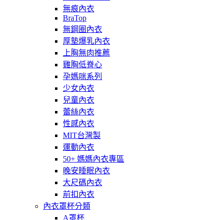
無痕內衣
BraTop
無鋼圈內衣
厚墊爆乳內衣
上胸無肉推薦
雞胸低脊心
孕媽咪系列
少女內衣
兒童內衣
蕾絲內衣
性感內衣
MIT台灣製
運動內衣
50+ 媽媽內衣專區
晚安睡眠內衣
大尺碼內衣
前扣內衣
內衣罩杯分類
A罩杯