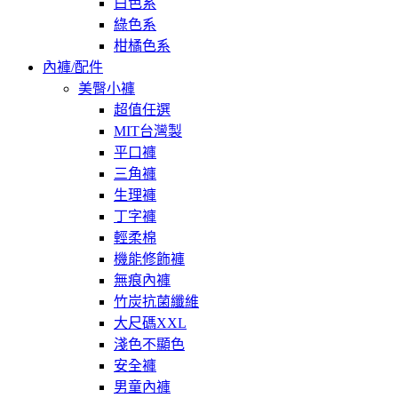
白色系
綠色系
柑橘色系
內褲/配件
美臀小褲
超值任選
MIT台灣製
平口褲
三角褲
生理褲
丁字褲
輕柔棉
機能修飾褲
無痕內褲
竹炭抗菌纖維
大尺碼XXL
淺色不顯色
安全褲
男童內褲